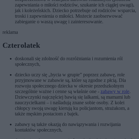
zapewniania o miłości rodziców, szukanie ich ciągłej uwagi),
jak i koleżeńskich. Dziecko potrzebuje od rodziców wsparcia,
troski i zapewnienia o miłości. Możecie zaobserwować
zabieganie o waszą uwagę i zainteresowanie.
reklama
Czterolatek
doskonali się zdolność do rozróżniania i rozumienia ról
społecznych,
dziecko uczy się „bycia w grupie” poprzez zabawę, role
przyjmowane w zabawie są, które są zgodne z płcią. Dla
rozwoju społecznego dziecka w okresie przedszkolnym
szczególnie ważne i cenne są właśnie one -
zabawy w role
.
Dziewczynki najczęściej bawią się lalkami, są mamami lub
nauczycielkami – i naśladują znane sobie osoby. Z kolei
chłopcy swoją uwagę kierują ku policjantom, strażakom, a
także męskim postaciom z bajek.
zabawy są także okazją do nawiązywania i rozwijania
kontaktów społecznych,