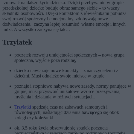
rzutować na dalsze życie dziecka. Dzięki przebywaniu w grupie
przedszkolnej dziecko buduje obraz samego siebie – to ważny
składniki osobowości. Dzięki kontaktom z rówieśnikami pobudza
swój rozwój społeczny i emocjonalny, zdobywają nowe
doświadczenia, zaczyna lepiej rozumieć własne emocje i innych
ludzi. A wszystko zaczyna się tak…
Trzylatek
początek rozwoju umiejętności społecznych – nowa grupa
społeczna, wyjście poza rodzinę,
dziecko nawiązuje nowe kontakty – z nauczycielem i z
dziećmi. Musi odnaleźć swoje miejsce w grupie,
poznaje i stopniowo nabywa nowe zasady, normy panujące w
grupie, musi przyswoić unikatowe wzorce przeżywania,
myślenia i działania w różnych sytuacjach.
Trzylatki
spędzają czas na zabawach samotnych i
równoległych, naśladując działania bawiącego się obok
kolegi czy koleżanki.
ok. 3,5 roku życia obserwuje się spadek poczucia
bezpieczeństwa w relacjach zarówno rodzinnych (potrzeba