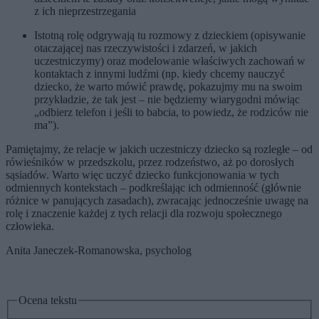
z ich nieprzestrzegania
Istotną rolę odgrywają tu rozmowy z dzieckiem (opisywanie
otaczającej nas rzeczywistości i zdarzeń, w jakich
uczestniczymy) oraz modelowanie właściwych zachowań w
kontaktach z innymi ludźmi (np. kiedy chcemy nauczyć
dziecko, że warto mówić prawdę, pokazujmy mu na swoim
przykładzie, że tak jest – nie będziemy wiarygodni mówiąc
„odbierz telefon i jeśli to babcia, to powiedz, że rodziców nie
ma”).
Pamiętajmy, że relacje w jakich uczestniczy dziecko są rozległe – od
rówieśników w przedszkolu, przez rodzeństwo, aż po dorosłych
sąsiadów. Warto więc uczyć dziecko funkcjonowania w tych
odmiennych kontekstach – podkreślając ich odmienność (głównie
różnice w panujących zasadach), zwracając jednocześnie uwagę na
rolę i znaczenie każdej z tych relacji dla rozwoju społecznego
człowieka.
Anita Janeczek-Romanowska, psycholog
Ocena tekstu