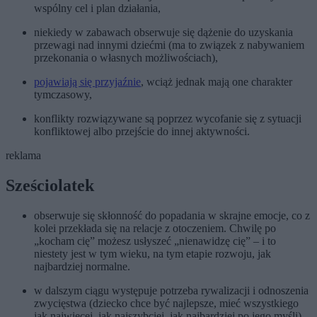
wspólny cel i plan działania,
niekiedy w zabawach obserwuje się dążenie do uzyskania
przewagi nad innymi dziećmi (ma to związek z nabywaniem
przekonania o własnych możliwościach),
pojawiają się przyjaźnie
, wciąż jednak mają one charakter
tymczasowy,
konflikty rozwiązywane są poprzez wycofanie się z sytuacji
konfliktowej albo przejście do innej aktywności.
reklama
Sześciolatek
obserwuje się skłonność do popadania w skrajne emocje, co z
kolei przekłada się na relacje z otoczeniem. Chwilę po
„kocham cię” możesz usłyszeć „nienawidzę cię” – i to
niestety jest w tym wieku, na tym etapie rozwoju, jak
najbardziej normalne.
w dalszym ciągu występuje potrzeba rywalizacji i odnoszenia
zwycięstwa (dziecko chce być najlepsze, mieć wszystkiego
jak najwięcej, jak najszybciej, jak najbardziej po jego myśli),