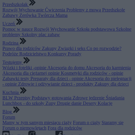
Przedszkolak
Rozwój
Wychowanie
Ćwiczenia
Problemy z mową
Przedszkole
Zabawy
Zerówka
Twórcza Mama
Uczeń
Pomoc w nauce
Rozwój
Wychowanie
Szkoła podstawowa
Szkolne
problemy
Szkolny plac zabaw
Rodzina
Prawo dla rodziców
Zakupy
Związki i seks
Co po rozwodzie?
Podróże
Rodzicielstwo
Konkursy
Porady
Testujemy
Wózki i foteliki -opinie
Akcesoria do domu
Akcesoria do karmienia
Akcesoria dla ciężarnej opinie
Kosmetyki dla rodziców - opinie
Zabawki testy
Preparaty dla dzieci - opinie
Akcesoria do pielęgnacji
- opinie
Zdrowie i odżywianie dzieci - produkty
Zakupy dla dzieci
Kuchnia
BLW
Przepisy
Podstawy gotowania
Zdrowe jedzenie
Śniadania
Lunchbox - do szkoły
Zupy
Drugie danie
Desery
Kolacje
Blog
Forum
Mamy w tym samym miesiącu ciąży
Forum o ciąży
Staramy się
Forum o niemowlętach
Fora dla rodziców