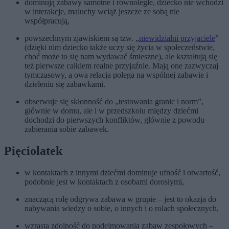
dominują zabawy samotne i równoległe, dziecko nie wchodzi
w interakcje, maluchy wciąż jeszcze ze sobą nie
współpracują,
powszechnym zjawiskiem są tzw. „
niewidzialni przyjaciele
”
(dzięki nim dziecko także uczy się życia w społeczeństwie,
choć może to się nam wydawać śmieszne), ale kształtują się
też pierwsze całkiem realne przyjaźnie. Mają one zazwyczaj
tymczasowy, a owa relacja polega na wspólnej zabawie i
dzieleniu się zabawkami.
obserwuje się skłonność do „testowania granic i norm”,
głównie w domu, ale i w przedszkolu między dziećmi
dochodzi do pierwszych konfliktów, głównie z powodu
zabierania sobie zabawek.
Pięciolatek
w kontaktach z innymi dziećmi dominuje ufność i otwartość,
podobnie jest w kontaktach z osobami dorosłymi,
znaczącą rolę odgrywa zabawa w grupie – jest to okazja do
nabywania wiedzy o sobie, o innych i o rolach społecznych,
wzrasta zdolność do podejmowania zabaw zespołowych –