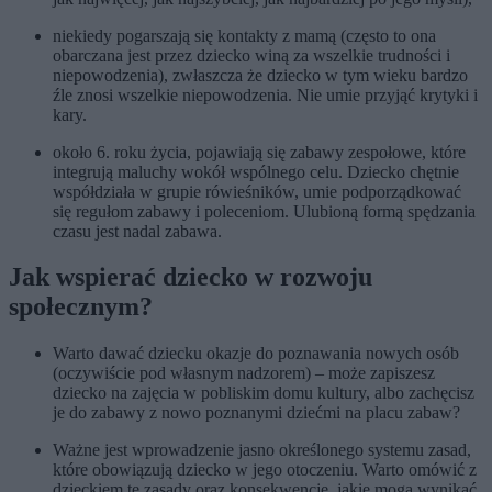
niekiedy pogarszają się kontakty z mamą (często to ona
obarczana jest przez dziecko winą za wszelkie trudności i
niepowodzenia), zwłaszcza że dziecko w tym wieku bardzo
źle znosi wszelkie niepowodzenia. Nie umie przyjąć krytyki i
kary.
około 6. roku życia, pojawiają się zabawy zespołowe, które
integrują maluchy wokół wspólnego celu. Dziecko chętnie
współdziała w grupie rówieśników, umie podporządkować
się regułom zabawy i poleceniom. Ulubioną formą spędzania
czasu jest nadal zabawa.
Jak wspierać dziecko w rozwoju
społecznym?
Warto dawać dziecku okazje do poznawania nowych osób
(oczywiście pod własnym nadzorem) – może zapiszesz
dziecko na zajęcia w pobliskim domu kultury, albo zachęcisz
je do zabawy z nowo poznanymi dziećmi na placu zabaw?
Ważne jest wprowadzenie jasno określonego systemu zasad,
które obowiązują dziecko w jego otoczeniu. Warto omówić z
dzieckiem te zasady oraz konsekwencje, jakie mogą wynikać