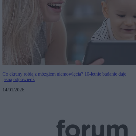
Co ekrany robią z mózgiem niemowlęcia? 10-letnie badanie daje
jasną odpowiedź
14/01/2026