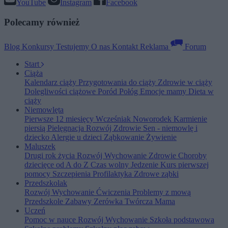
YouTube
Instagram
Facebook
Polecamy również
Blog
Konkursy
Testujemy
O nas
Kontakt
Reklama
Forum
Start
Ciąża
Kalendarz ciąży
Przygotowania do ciąży
Zdrowie w ciąży
Dolegliwości ciążowe
Poród
Połóg
Emocje mamy
Dieta w
ciąży
Niemowlęta
Pierwsze 12 miesięcy
Wcześniak
Noworodek
Karmienie
piersią
Pielęgnacja
Rozwój
Zdrowie
Sen - niemowlę i
dziecko
Alergie u dzieci
Ząbkowanie
Żywienie
Maluszek
Drugi rok życia
Rozwój
Wychowanie
Zdrowie
Choroby
dziecięce od A do Z
Czas wolny
Jedzenie
Kurs pierwszej
pomocy
Szczepienia
Profilaktyka
Zdrowe ząbki
Przedszkolak
Rozwój
Wychowanie
Ćwiczenia
Problemy z mową
Przedszkole
Zabawy
Zerówka
Twórcza Mama
Uczeń
Pomoc w nauce
Rozwój
Wychowanie
Szkoła podstawowa