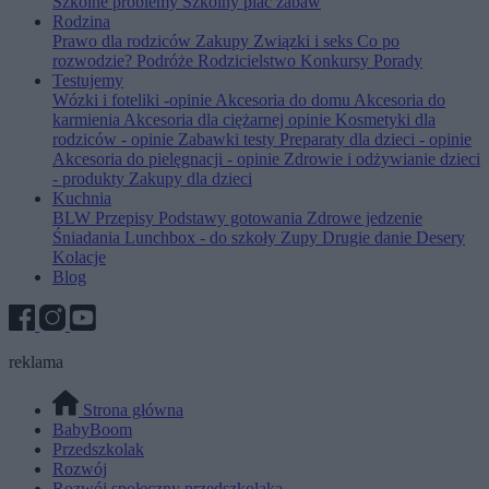
Szkolne problemy
Szkolny plac zabaw
Rodzina
Prawo dla rodziców
Zakupy
Związki i seks
Co po
rozwodzie?
Podróże
Rodzicielstwo
Konkursy
Porady
Testujemy
Wózki i foteliki -opinie
Akcesoria do domu
Akcesoria do
karmienia
Akcesoria dla ciężarnej opinie
Kosmetyki dla
rodziców - opinie
Zabawki testy
Preparaty dla dzieci - opinie
Akcesoria do pielęgnacji - opinie
Zdrowie i odżywianie dzieci
- produkty
Zakupy dla dzieci
Kuchnia
BLW
Przepisy
Podstawy gotowania
Zdrowe jedzenie
Śniadania
Lunchbox - do szkoły
Zupy
Drugie danie
Desery
Kolacje
Blog
reklama
Strona główna
BabyBoom
Przedszkolak
Rozwój
Rozwój społeczny przedszkolaka