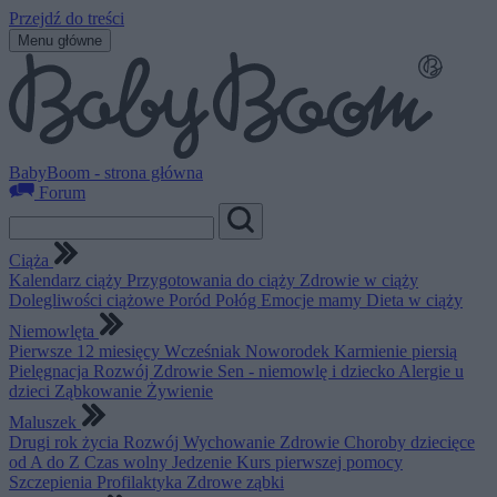
Przejdź do treści
Menu główne
BabyBoom - strona główna
Forum
Ciąża
Kalendarz ciąży
Przygotowania do ciąży
Zdrowie w ciąży
Dolegliwości ciążowe
Poród
Połóg
Emocje mamy
Dieta w ciąży
Niemowlęta
Pierwsze 12 miesięcy
Wcześniak
Noworodek
Karmienie piersią
Pielęgnacja
Rozwój
Zdrowie
Sen - niemowlę i dziecko
Alergie u
dzieci
Ząbkowanie
Żywienie
Maluszek
Drugi rok życia
Rozwój
Wychowanie
Zdrowie
Choroby dziecięce
od A do Z
Czas wolny
Jedzenie
Kurs pierwszej pomocy
Szczepienia
Profilaktyka
Zdrowe ząbki