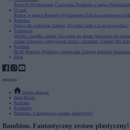
Rozwój
Wychowanie
Ćwiczenia
Problemy z mową
Przedszko
Uczeń
Pomoc w nauce
Rozwój
Wychowanie
Szkoła podstawowa
Szk
Rodzina
Prawo dla rodziców
Zakupy
Związki i seks
Co po rozwodzie?
Testujemy
Wózki i foteliki -opinie
Akcesoria do domu
Akcesoria do karm
opinie
Zdrowie i odżywianie dzieci - produkty
Zakupy dla dzie
Kuchnia
BLW
Przepisy
Podstawy gotowania
Zdrowe jedzenie
Śniadan
Blog
reklama
Strona główna
BabyBoom
Rodzina
Konkursy
Bambino. Fantastyczny zestaw plastyczny!
Bambino. Fantastyczny zestaw plastyczny!