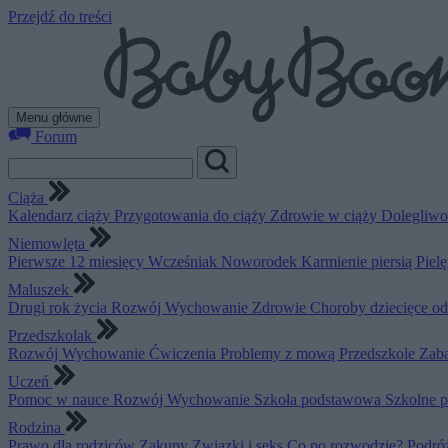
Przejdź do treści
Menu główne
Forum
Ciąża
Kalendarz ciąży
Przygotowania do ciąży
Zdrowie w ciąży
Dolegliwo
Niemowlęta
Pierwsze 12 miesięcy
Wcześniak
Noworodek
Karmienie piersią
Piel
Maluszek
Drugi rok życia
Rozwój
Wychowanie
Zdrowie
Choroby dziecięce o
Przedszkolak
Rozwój
Wychowanie
Ćwiczenia
Problemy z mową
Przedszkole
Zab
Uczeń
Pomoc w nauce
Rozwój
Wychowanie
Szkoła podstawowa
Szkolne 
Rodzina
Prawo dla rodziców
Zakupy
Związki i seks
Co po rozwodzie?
Podró