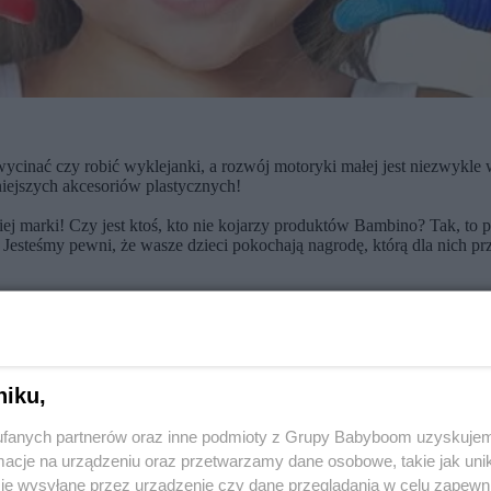
cinać czy robić wyklejanki, a rozwój motoryki małej jest niezwykle 
niejszych akcesoriów plastycznych!
kiej marki! Czy jest ktoś, kto nie kojarzy produktów Bambino? Tak, to p
 Jesteśmy pewni, że wasze dzieci pokochają nagrodę, którą dla nich p
niku,
fanych partnerów oraz inne podmioty z Grupy Babyboom uzyskujem
cje na urządzeniu oraz przetwarzamy dane osobowe, takie jak unika
je wysyłane przez urządzenie czy dane przeglądania w celu zapewn