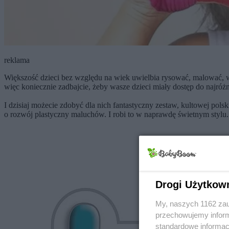
reklama
Większość dzieci bez względu na wiek uwielbia rysować, malować, wy
więc koniecznie zadbajcie, żeby wasze dzieci miały dostęp do najróż
I dzisiaj możecie zdobyć dla nich fantastyczny zestaw, kultowej pols
o rozwój plastyczny maluchów. I robi to w naprawdę świetnym stylu.
Drogi Użytkow
My, naszych 1162 zau
przechowujemy informa
standardowe informac