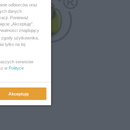
anie odbiorców oraz
nych danych
kacji. Ponieważ
ięcie „Akceptuję”.
ywatności znajdujący
ą zgody użytkownika,
 tylko na tej
 naszych serwisów
esz w
Polityce
ział w konkursie!
Akceptuję