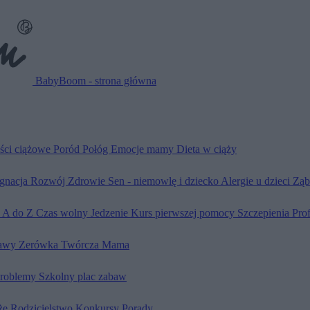
BabyBoom - strona główna
ści ciążowe
Poród
Połóg
Emocje mamy
Dieta w ciąży
ęgnacja
Rozwój
Zdrowie
Sen - niemowlę i dziecko
Alergie u dzieci
Ząb
d A do Z
Czas wolny
Jedzenie
Kurs pierwszej pomocy
Szczepienia
Pro
awy
Zerówka
Twórcza Mama
problemy
Szkolny plac zabaw
że
Rodzicielstwo
Konkursy
Porady