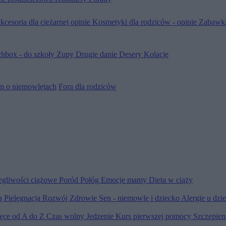
kcesoria dla ciężarnej opinie
Kosmetyki dla rodziców - opinie
Zabawki
hbox - do szkoły
Zupy
Drugie danie
Desery
Kolacje
m o niemowlętach
Fora dla rodziców
egliwości ciążowe
Poród
Połóg
Emocje mamy
Dieta w ciąży
ią
Pielęgnacja
Rozwój
Zdrowie
Sen - niemowlę i dziecko
Alergie u dzi
ięce od A do Z
Czas wolny
Jedzenie
Kurs pierwszej pomocy
Szczepien