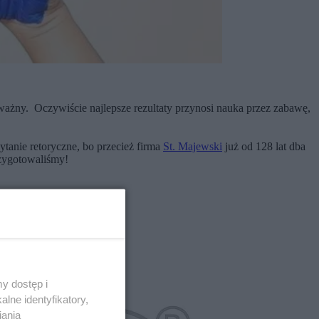
ważny. Oczywiście najlepsze rezultaty przynosi nauka przez zabawę,
ytanie retoryczne, bo przecież firma
St. Majewski
już od 128 lat dba
rzygotowaliśmy!
y dostęp i
lne identyfikatory,
iania