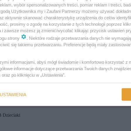
klam, wybór spersonalizowanych treści, pomiar reklam i treści, bad
 zgodą Użytkownika my i Zaufani Partnerzy możemy używać dokład
az aktywnie skanować charakterystykę urządzenia do celów identyfi
ść, prosimy o zgodę na korzystanie z tych technologii poprzez klikn
a i zawsze możesz ją zmienić/wycofać klikając przycisk ustawień pr
ogu strony
. Niektóre rodzaje przetwarzania danych nie wymagaj
iwić się takiemu przetwarzaniu. Preferencje będą miały zastosowania
szymi informacjami, abyś mógł świadomie i komfortowo korzystać z
gółowe informacje dotyczące przetwarzania Twoich danych znajdzi
s
oraz po kliknięciu w „Ustawienia”.
den z 4 fantastycznych zestawów - weźcie ud
USTAWIENIA
 Dzieciaki