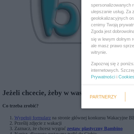
spersonalizowanych re
ulepszanie usług. Za
geolokalizacyjnych or
cenimy Twoją prywatno
Zgoda jest dobrowoln
się w lewym dolnym r
ale masz prawo sprzec
witrynie.
Zapoznaj się z poniż
internetowych. Szcze
Prywatności
i
Cookie
Jeżeli chcecie, żeby w wasze ręce trafił je
PARTNERZY
Co trzeba zrobić?
Wypełnij formularz
na stronie głównej konkursu Wakacyjne BB
Prześlij zdjęcie z wakacji
Zaznacz, że chcesz wygrać
zestaw plastyczny Bambino
Napisz, dlaczego zestaw
ma trafić do Ciebie