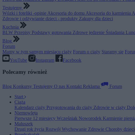
Testujemy
Wózki i foteliki -opinie
Akcesoria do domu
Akcesoria do karmienia
A
Zdrowie i odżywianie dzieci - produkty
Zakupy dla dzieci
Kuchnia
BLW
Przepisy
Podstawy gotowania
Zdrowe jedzenie
Śniadania
Lunc
Blog
Forum
Mamy w tym samym miesiącu ciąży
Forum o ciąży
Staramy się
Foru
YouTube
Instagram
Facebook
Polecamy również
Blog
Konkursy
Testujemy
O nas
Kontakt
Reklama
Forum
Start
Ciąża
Kalendarz ciąży
Przygotowania do ciąży
Zdrowie w ciąży
Dol
Niemowlęta
Pierwsze 12 miesięcy
Wcześniak
Noworodek
Karmienie piers
Maluszek
Drugi rok życia
Rozwój
Wychowanie
Zdrowie
Choroby dziec
Przedszkolak