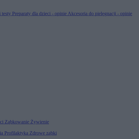
 testy
Preparaty dla dzieci - opinie
Akcesoria do pielęgnacji - opinie
eci
Ząbkowanie
Żywienie
ia
Profilaktyka
Zdrowe ząbki