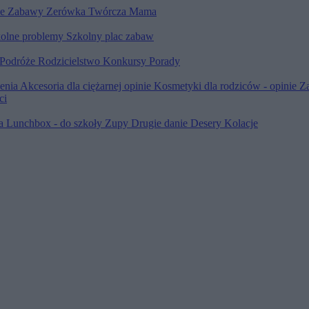
le
Zabawy
Zerówka
Twórcza Mama
olne problemy
Szkolny plac zabaw
Podróże
Rodzicielstwo
Konkursy
Porady
ienia
Akcesoria dla ciężarnej opinie
Kosmetyki dla rodziców - opinie
Z
ci
ia
Lunchbox - do szkoły
Zupy
Drugie danie
Desery
Kolacje