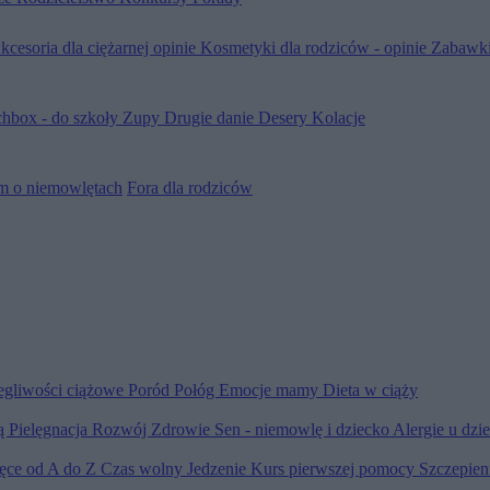
kcesoria dla ciężarnej opinie
Kosmetyki dla rodziców - opinie
Zabawki
hbox - do szkoły
Zupy
Drugie danie
Desery
Kolacje
m o niemowlętach
Fora dla rodziców
egliwości ciążowe
Poród
Połóg
Emocje mamy
Dieta w ciąży
ią
Pielęgnacja
Rozwój
Zdrowie
Sen - niemowlę i dziecko
Alergie u dzi
ięce od A do Z
Czas wolny
Jedzenie
Kurs pierwszej pomocy
Szczepien