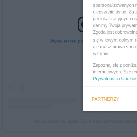
spersonalizowanych re
ulepszanie usług. Za
geolokalizacyjnych or
cenimy Twoją prywatno
Zgoda jest dobrowoln
się w lewym dolnym r
Wyświetl ten post na Instagramie.
ale masz prawo sprzec
witrynie.
Zapoznaj się z poniż
internetowych. Szcze
Prywatności
i
Cookie
PARTNERZY
Post udostępniony przez PZS Oleśnica (@babkibabko