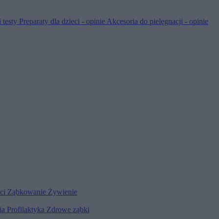
 testy
Preparaty dla dzieci - opinie
Akcesoria do pielęgnacji - opinie
eci
Ząbkowanie
Żywienie
ia
Profilaktyka
Zdrowe ząbki