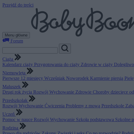
Przejdź do treści
Menu główne
Forum
Ciąża
Kalendarz ciąży
Przygotowania do ciąży
Zdrowie w ciąży
Dolegliwo
Niemowlęta
Pierwsze 12 miesięcy
Wcześniak
Noworodek
Karmienie piersią
Piel
Maluszek
Drugi rok życia
Rozwój
Wychowanie
Zdrowie
Choroby dziecięce o
Przedszkolak
Rozwój
Wychowanie
Ćwiczenia
Problemy z mową
Przedszkole
Zab
Uczeń
Pomoc w nauce
Rozwój
Wychowanie
Szkoła podstawowa
Szkolne 
Rodzina
Prawo dla rodziców
Zakupy
Związki i seks
Co po rozwodzie?
Podró