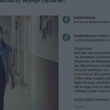
łożniczy hejtuje ciężarne?