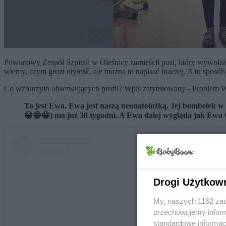
Powiatowy Zespół Szpitali w Oleśnicy zamieścił post, który wywołał b
wiemy, czym grozi otyłość, ale można to napisać inaczej. A tu spos
Co wzburzyło obserwujących profil? Wpis zatytułowany - Problem W
To jest Ewa. Ewa jest naszą neonatolożką. Jej bombelek 
😁😁😁) ma już 30 tygodni. A Ewa dalej wygląda jak Ewa 😍
Drogi Użytkow
My, naszych 1162 zau
przechowujemy informa
standardowe informac