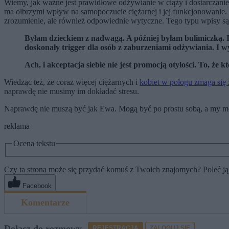
Wiemy, jak ważne jest prawidłowe odżywianie w ciąży i dostarczan
ma olbrzymi wpływ na samopoczucie ciężarnej i jej funkcjonowanie. P
zrozumienie, ale również odpowiednie wytyczne. Tego typu wpisy są
Byłam dzieckiem z nadwagą. A później byłam bulimiczką. I 
doskonały trigger dla osób z zaburzeniami odżywiania. I w
Ach, i akceptacja siebie nie jest promocją otyłości. To, że
Wiedząc też, że coraz więcej ciężarnych i
kobiet w połogu zmaga się 
naprawdę nie musimy im dokładać stresu.
Naprawdę nie muszą być jak Ewa. Mogą być po prostu sobą, a my może
reklama
Ocena tekstu
Czy ta strona może się przydać komuś z Twoich znajomych? Poleć ją
Facebook