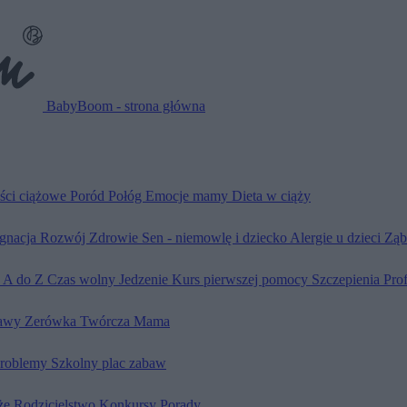
BabyBoom - strona główna
ści ciążowe
Poród
Połóg
Emocje mamy
Dieta w ciąży
ęgnacja
Rozwój
Zdrowie
Sen - niemowlę i dziecko
Alergie u dzieci
Ząb
d A do Z
Czas wolny
Jedzenie
Kurs pierwszej pomocy
Szczepienia
Pro
awy
Zerówka
Twórcza Mama
problemy
Szkolny plac zabaw
że
Rodzicielstwo
Konkursy
Porady