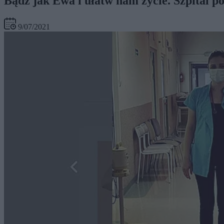
Bądź jak Ewa i ułatw nam życie. Szpital po
9/07/2021