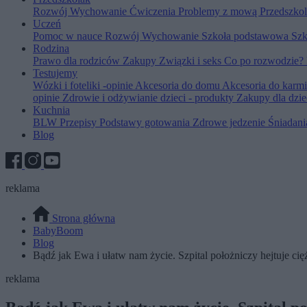
Rozwój
Wychowanie
Ćwiczenia
Problemy z mową
Przedszko
Uczeń
Pomoc w nauce
Rozwój
Wychowanie
Szkoła podstawowa
Szk
Rodzina
Prawo dla rodziców
Zakupy
Związki i seks
Co po rozwodzie?
Testujemy
Wózki i foteliki -opinie
Akcesoria do domu
Akcesoria do karm
opinie
Zdrowie i odżywianie dzieci - produkty
Zakupy dla dzie
Kuchnia
BLW
Przepisy
Podstawy gotowania
Zdrowe jedzenie
Śniadan
Blog
reklama
Strona główna
BabyBoom
Blog
Bądź jak Ewa i ułatw nam życie. Szpital położniczy hejtuje cię
reklama