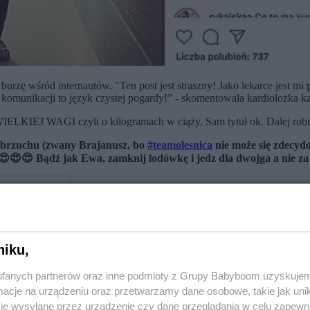
urzę wśród internautów. "Ten post jest straszny! Jako lekarce jest mi 
ób komunikacji to język czystej pogardy!” - skomentowała kardiolożka
IELKIEJ WAGI czyli o kilogramach w ciąży. Sam tytuł ok. Dalej robi
w brzuchu (zwany Brajanusz, bo
#teamolesnica
nie może się zdecydo
😍😍 Bądź jak Ewa, zamknij lodówkę i jedz dla dwojga a nie za dw
niku,
fanych partnerów oraz inne podmioty z Grupy Babyboom uzyskujem
cje na urządzeniu oraz przetwarzamy dane osobowe, takie jak unika
je wysyłane przez urządzenie czy dane przeglądania w celu zapewn