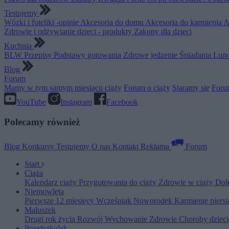
Testujemy
Wózki i foteliki -opinie
Akcesoria do domu
Akcesoria do karmienia
A
Zdrowie i odżywianie dzieci - produkty
Zakupy dla dzieci
Kuchnia
BLW
Przepisy
Podstawy gotowania
Zdrowe jedzenie
Śniadania
Lunc
Blog
Forum
Mamy w tym samym miesiącu ciąży
Forum o ciąży
Staramy się
Foru
YouTube
Instagram
Facebook
Polecamy również
Blog
Konkursy
Testujemy
O nas
Kontakt
Reklama
Forum
Start
Ciąża
Kalendarz ciąży
Przygotowania do ciąży
Zdrowie w ciąży
Dol
Niemowlęta
Pierwsze 12 miesięcy
Wcześniak
Noworodek
Karmienie piers
Maluszek
Drugi rok życia
Rozwój
Wychowanie
Zdrowie
Choroby dziec
Przedszkolak