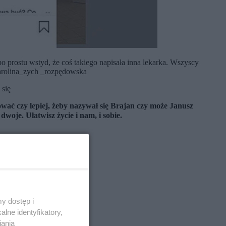
po prostu wstyd, że coś takiego napisała inna lekarka. Wszyscy
 karolina_zych _rozpędowska
 się
wać czy lepiej, żeby nazywał się Brajan czy może Janusz
oje. Ułatwisz życie i nam, i sobie.
y dostęp i
lne identyfikatory,
iania