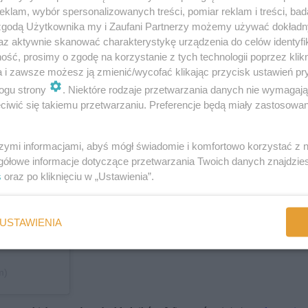
klam, wybór spersonalizowanych treści, pomiar reklam i treści, bad
 zgodą Użytkownika my i Zaufani Partnerzy możemy używać dokład
az aktywnie skanować charakterystykę urządzenia do celów identyfi
ść, prosimy o zgodę na korzystanie z tych technologii poprzez klikn
a i zawsze możesz ją zmienić/wycofać klikając przycisk ustawień pr
ogu strony
. Niektóre rodzaje przetwarzania danych nie wymagaj
iwić się takiemu przetwarzaniu. Preferencje będą miały zastosowania
szymi informacjami, abyś mógł świadomie i komfortowo korzystać z
gółowe informacje dotyczące przetwarzania Twoich danych znajdzi
s
oraz po kliknięciu w „Ustawienia”.
USTAWIENIA
m)