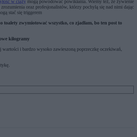
yłość w ciąży
mogą powodować powikłania. Wiemy też, że żywienie
zrozumienia oraz profesjonalistów, którzy pochylą się nad nimi dając
gą stać się triggerem
o toalety zwymiotować wszystko, co zjadłam, bo ten post to
tkowe kilogramy
j wartości i bardzo wysoko zawieszoną poprzeczkę oczekiwań,
tykę.