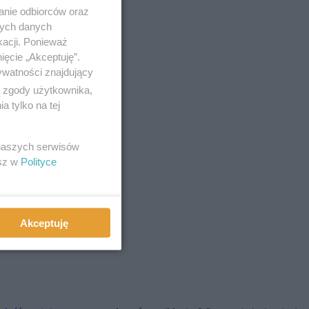
anie odbiorców oraz
nych danych
kacji. Ponieważ
ięcie „Akceptuję”.
ywatności znajdujący
ą zgody użytkownika,
 tylko na tej
 naszych serwisów
esz w
Polityce
Akceptuję