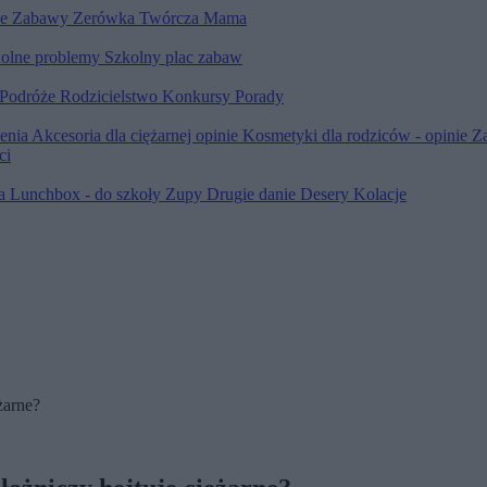
le
Zabawy
Zerówka
Twórcza Mama
olne problemy
Szkolny plac zabaw
Podróże
Rodzicielstwo
Konkursy
Porady
ienia
Akcesoria dla ciężarnej opinie
Kosmetyki dla rodziców - opinie
Z
ci
ia
Lunchbox - do szkoły
Zupy
Drugie danie
Desery
Kolacje
żarne?