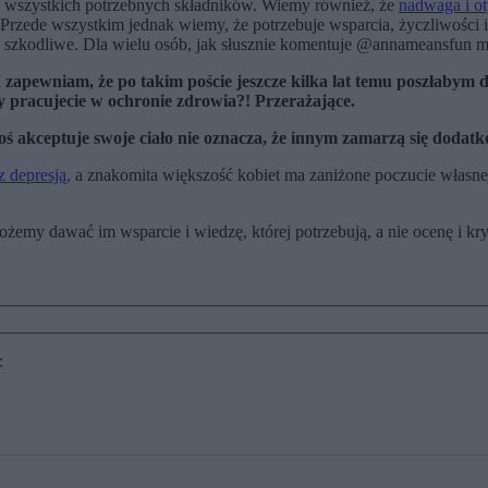
ie wszystkich potrzebnych składników. Wiemy również, że
nadwaga i ot
rzede wszystkim jednak wiemy, że potrzebuje wsparcia, życzliwości i 
 szkodliwe. Dla wielu osób, jak słusznie komentuje @annameansfun mo
zapewniam, że po takim poście jeszcze kilka lat temu poszłabym d
y pracujecie w ochronie zdrowia?! Przerażające.
 ktoś akceptuje swoje ciało nie oznacza, że innym zamarzą się doda
z depresją,
a znakomita większość kobiet ma zaniżone poczucie własne
my dawać im wsparcie i wiedzę, której potrzebują, a nie ocenę i kry
: