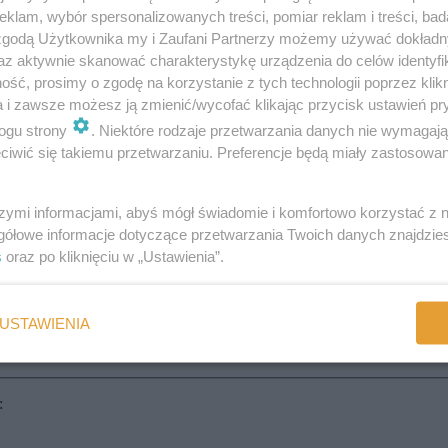
klam, wybór spersonalizowanych treści, pomiar reklam i treści, bad
 zgodą Użytkownika my i Zaufani Partnerzy możemy używać dokład
az aktywnie skanować charakterystykę urządzenia do celów identyfi
cześniejsze badania
, które wskazywały niekorzystny wpływ leku na
ść, prosimy o zgodę na korzystanie z tych technologii poprzez klikn
onać analizy większej liczby i lepszej jakości danych oraz określić.
a i zawsze możesz ją zmienić/wycofać klikając przycisk ustawień pr
przednich metaanaliz - skomentował dr Jordi Sunyer, badacz z ISGlob
ogu strony
. Niektóre rodzaje przetwarzania danych nie wymagaj
 z wcześniejszymi zaleceniami wskazującymi, że paracetamol w ciąży 
iwić się takiemu przetwarzaniu. Preferencje będą miały zastosowania
w ciąży a autyzmem i ADHD i autyzmem był tylko nieznacznie silnie
m paracetamolu w dzieciństwie a objawami ASC.
szymi informacjami, abyś mógł świadomie i komfortowo korzystać z
mem i objawami ADHD został popartymi przez nowe badanie opublik
gółowe informacje dotyczące przetwarzania Twoich danych znajdzi
utyzmu oraz objawów deficytu uwagi i nadpobudliwości w dzieciństwi
s
oraz po kliknięciu w „Ustawienia”.
USTAWIENIA
: