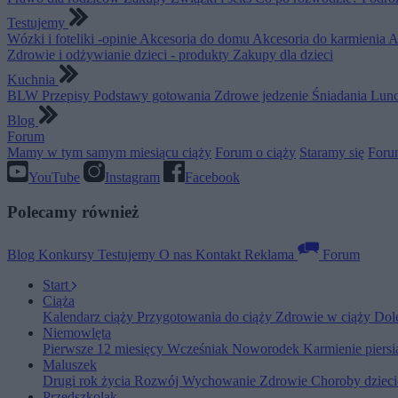
Testujemy
Wózki i foteliki -opinie
Akcesoria do domu
Akcesoria do karmienia
A
Zdrowie i odżywianie dzieci - produkty
Zakupy dla dzieci
Kuchnia
BLW
Przepisy
Podstawy gotowania
Zdrowe jedzenie
Śniadania
Lunc
Blog
Forum
Mamy w tym samym miesiącu ciąży
Forum o ciąży
Staramy się
Foru
YouTube
Instagram
Facebook
Polecamy również
Blog
Konkursy
Testujemy
O nas
Kontakt
Reklama
Forum
Start
Ciąża
Kalendarz ciąży
Przygotowania do ciąży
Zdrowie w ciąży
Dol
Niemowlęta
Pierwsze 12 miesięcy
Wcześniak
Noworodek
Karmienie piers
Maluszek
Drugi rok życia
Rozwój
Wychowanie
Zdrowie
Choroby dziec
Przedszkolak