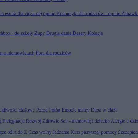
kcesoria dla ciężarnej opinie
Kosmetyki dla rodziców - opinie
Zabawki
hbox - do szkoły
Zupy
Drugie danie
Desery
Kolacje
m o niemowlętach
Fora dla rodziców
egliwości ciążowe
Poród
Połóg
Emocje mamy
Dieta w ciąży
ią
Pielęgnacja
Rozwój
Zdrowie
Sen - niemowlę i dziecko
Alergie u dzi
ięce od A do Z
Czas wolny
Jedzenie
Kurs pierwszej pomocy
Szczepien