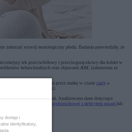
że zaburzać rozwój neurologiczny płodu. Badania potwierdziły, że
pieczniejszy lek przeciwbólowy i przeciwgorączkowy dla kobiet w
bą problemów behawioralnych oraz objawami
ASC
(zaburzenia ze
racetamolu
(acetaminofenu) przez matkę w czasie
ciąży
a
m autyzmu (ASC) u ich dzieci.
ndii, Włoch, Grecji i Hiszpanii. Analizowano dane dotyczące
w
zespołu nadpobudliwości psychoruchowej z deficytem uwagi
lub
y dostęp i
lne identyfikatory,
iania