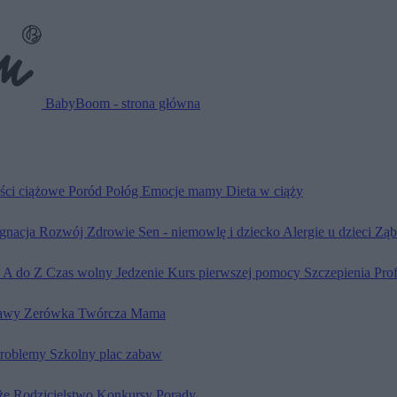
BabyBoom - strona główna
ści ciążowe
Poród
Połóg
Emocje mamy
Dieta w ciąży
ęgnacja
Rozwój
Zdrowie
Sen - niemowlę i dziecko
Alergie u dzieci
Ząb
d A do Z
Czas wolny
Jedzenie
Kurs pierwszej pomocy
Szczepienia
Pro
awy
Zerówka
Twórcza Mama
problemy
Szkolny plac zabaw
że
Rodzicielstwo
Konkursy
Porady