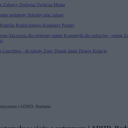
le
Zabawy
Zerówka
Twórcza Mama
olne problemy
Szkolny plac zabaw
Podróże
Rodzicielstwo
Konkursy
Porady
ienia
Akcesoria dla ciężarnej opinie
Kosmetyki dla rodziców - opinie
Z
ci
ia
Lunchbox - do szkoły
Zupy
Drugie danie
Desery
Kolacje
a autyzmem i ADHD. Badania