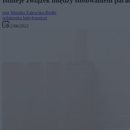
Istnieje związek między stosowaniem par
mgr
Monika Zalewska-Biełło
redaktorka babyboom.pl
2/06/2021