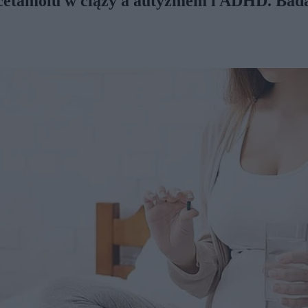
acetamolu w ciąży a autyzmem i ADHD. Bad