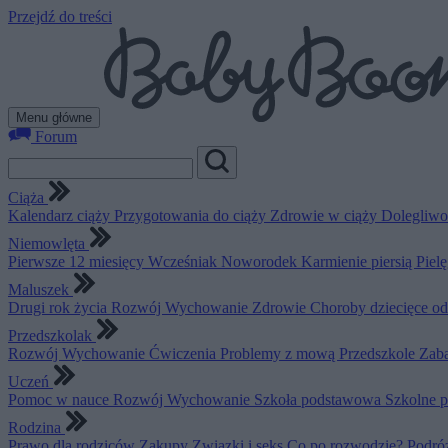
Przejdź do treści
Menu główne
Forum
Ciąża
Kalendarz ciąży
Przygotowania do ciąży
Zdrowie w ciąży
Dolegliwo
Niemowlęta
Pierwsze 12 miesięcy
Wcześniak
Noworodek
Karmienie piersią
Piel
Maluszek
Drugi rok życia
Rozwój
Wychowanie
Zdrowie
Choroby dziecięce o
Przedszkolak
Rozwój
Wychowanie
Ćwiczenia
Problemy z mową
Przedszkole
Zab
Uczeń
Pomoc w nauce
Rozwój
Wychowanie
Szkoła podstawowa
Szkolne 
Rodzina
Prawo dla rodziców
Zakupy
Związki i seks
Co po rozwodzie?
Podró