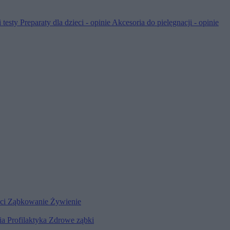
 testy
Preparaty dla dzieci - opinie
Akcesoria do pielęgnacji - opinie
eci
Ząbkowanie
Żywienie
ia
Profilaktyka
Zdrowe ząbki