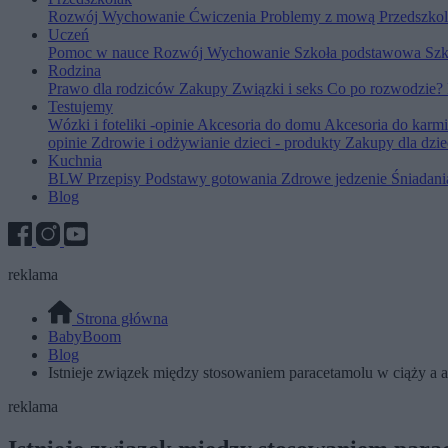
Rozwój
Wychowanie
Ćwiczenia
Problemy z mową
Przedszko
Uczeń
Pomoc w nauce
Rozwój
Wychowanie
Szkoła podstawowa
Szk
Rodzina
Prawo dla rodziców
Zakupy
Związki i seks
Co po rozwodzie?
Testujemy
Wózki i foteliki -opinie
Akcesoria do domu
Akcesoria do karm
opinie
Zdrowie i odżywianie dzieci - produkty
Zakupy dla dzie
Kuchnia
BLW
Przepisy
Podstawy gotowania
Zdrowe jedzenie
Śniadan
Blog
reklama
Strona główna
BabyBoom
Blog
Istnieje związek między stosowaniem paracetamolu w ciąży 
reklama