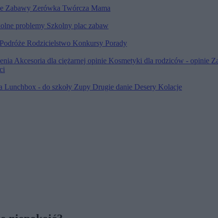
le
Zabawy
Zerówka
Twórcza Mama
olne problemy
Szkolny plac zabaw
Podróże
Rodzicielstwo
Konkursy
Porady
ienia
Akcesoria dla ciężarnej opinie
Kosmetyki dla rodziców - opinie
Z
ci
ia
Lunchbox - do szkoły
Zupy
Drugie danie
Desery
Kolacje