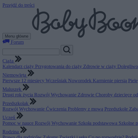
Przejdź do treści
Menu główne
Forum
Ciąża
Kalendarz ciąży
Przygotowania do ciąży
Zdrowie w ciąży
Dolegliwo
Niemowlęta
Pierwsze 12 miesięcy
Wcześniak
Noworodek
Karmienie piersią
Piel
Maluszek
Drugi rok życia
Rozwój
Wychowanie
Zdrowie
Choroby dziecięce o
Przedszkolak
Rozwój
Wychowanie
Ćwiczenia
Problemy z mową
Przedszkole
Zab
Uczeń
Pomoc w nauce
Rozwój
Wychowanie
Szkoła podstawowa
Szkolne 
Rodzina
Prawo dla rodziców
Zakupy
Związki i seks
Co po rozwodzie?
Podró