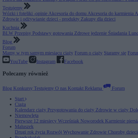
Testujemy
Wózki i foteliki -opinie
Akcesoria do domu
Akcesoria do karmienia
A
Zdrowie i odżywianie dzieci - produkty
Zakupy dla dzieci
Kuchnia
BLW
Przepisy
Podstawy gotowania
Zdrowe jedzenie
Śniadania
Lunc
Blog
Forum
Mamy w tym samym miesiącu ciąży
Forum o ciąży
Staramy się
Foru
YouTube
Instagram
Facebook
Polecamy również
Blog
Konkursy
Testujemy
O nas
Kontakt
Reklama
Forum
Start
Ciąża
Kalendarz ciąży
Przygotowania do ciąży
Zdrowie w ciąży
Dol
Niemowlęta
Pierwsze 12 miesięcy
Wcześniak
Noworodek
Karmienie piers
Maluszek
Drugi rok życia
Rozwój
Wychowanie
Zdrowie
Choroby dziec
Przedszkolak