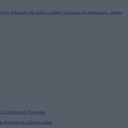
 testy
Preparaty dla dzieci - opinie
Akcesoria do pielęgnacji - opinie
eci
Ząbkowanie
Żywienie
ia
Profilaktyka
Zdrowe ząbki