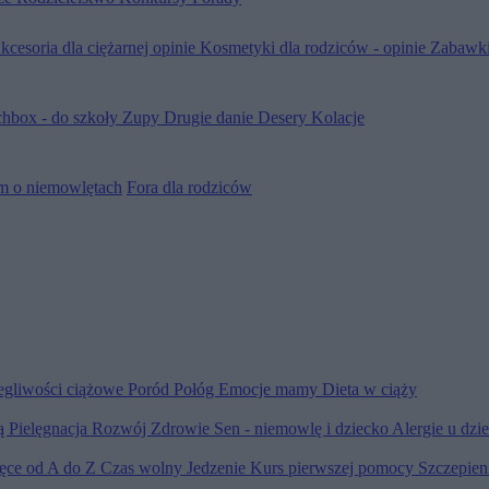
kcesoria dla ciężarnej opinie
Kosmetyki dla rodziców - opinie
Zabawki
hbox - do szkoły
Zupy
Drugie danie
Desery
Kolacje
m o niemowlętach
Fora dla rodziców
egliwości ciążowe
Poród
Połóg
Emocje mamy
Dieta w ciąży
ią
Pielęgnacja
Rozwój
Zdrowie
Sen - niemowlę i dziecko
Alergie u dzi
ięce od A do Z
Czas wolny
Jedzenie
Kurs pierwszej pomocy
Szczepien