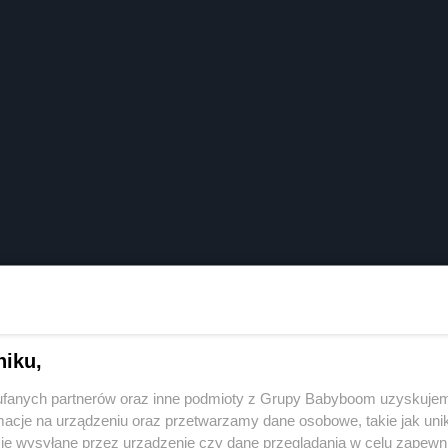
, ale uważam, że jest na tyle ważny, że kolejny raz postanowiłam go
niku,
 pediatrii oraz medycynie podróży, jestem nastawiony na holistyczne p
fanych partnerów oraz inne podmioty z Grupy Babyboom uzyskujem
cje na urządzeniu oraz przetwarzamy dane osobowe, takie jak unika
je wysyłane przez urządzenie czy dane przeglądania w celu zapewn