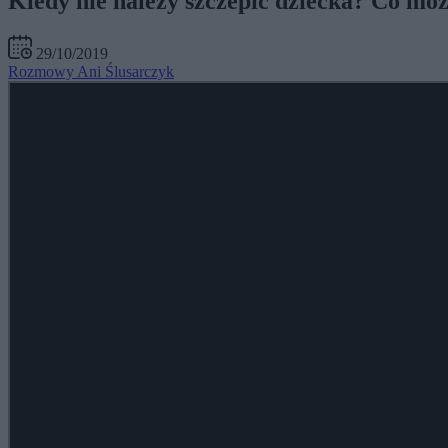
Kiedy nie należy szczepić dziecka? Co mo
29/10/2019
Rozmowy Ani Ślusarczyk