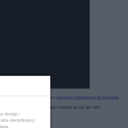
 podjąć. Tym razem rozmawiam z
lekarzem Damianem Okrucińskim
.
odejście do każdego pacjenta i traktuję go tak jak sam
y dostęp i
lne identyfikatory,
iania