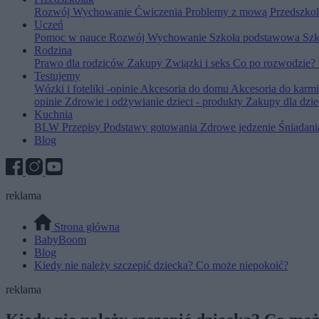
Rozwój
Wychowanie
Ćwiczenia
Problemy z mową
Przedszko
Uczeń
Pomoc w nauce
Rozwój
Wychowanie
Szkoła podstawowa
Szk
Rodzina
Prawo dla rodziców
Zakupy
Związki i seks
Co po rozwodzie?
Testujemy
Wózki i foteliki -opinie
Akcesoria do domu
Akcesoria do karm
opinie
Zdrowie i odżywianie dzieci - produkty
Zakupy dla dzie
Kuchnia
BLW
Przepisy
Podstawy gotowania
Zdrowe jedzenie
Śniadan
Blog
reklama
Strona główna
BabyBoom
Blog
Kiedy nie należy szczepić dziecka? Co może niepokoić?
reklama