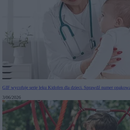
GIF wycofuje serię leku Kidofen dla dzieci. Sprawdź numer opakow
3/06/2026