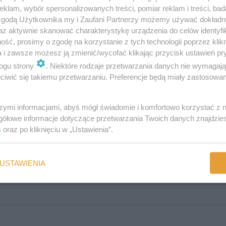
klam, wybór spersonalizowanych treści, pomiar reklam i treści, bad
 zgodą Użytkownika my i Zaufani Partnerzy możemy używać dokład
zepieniem dziecka?
az aktywnie skanować charakterystykę urządzenia do celów identyfi
ść, prosimy o zgodę na korzystanie z tych technologii poprzez klikn
a i zawsze możesz ją zmienić/wycofać klikając przycisk ustawień pr
ogu strony
. Niektóre rodzaje przetwarzania danych nie wymagaj
iwić się takiemu przetwarzaniu. Preferencje będą miały zastosowania
szymi informacjami, abyś mógł świadomie i komfortowo korzystać z
gółowe informacje dotyczące przetwarzania Twoich danych znajdzi
:
s
oraz po kliknięciu w „Ustawienia”.
USTAWIENIA