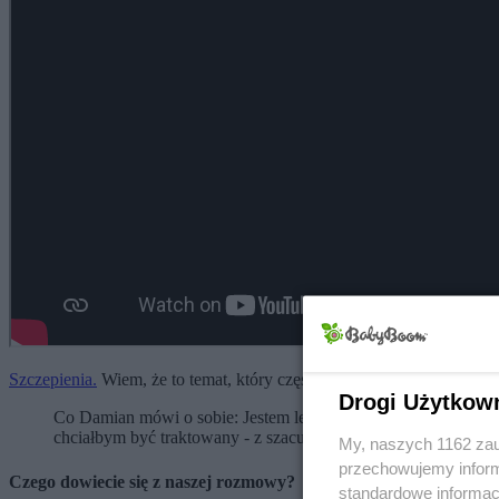
Szczepienia.
Wiem, że to temat, który często wzbudza skrajne emocje
Drogi Użytkow
Co Damian mówi o sobie: Jestem lekarzem specjalizującym się w
chciałbym być traktowany - z szacunkiem i profesjonalizmem.
My, naszych 1162 zau
przechowujemy informa
Czego dowiecie się z naszej rozmowy?
standardowe informac