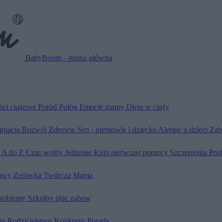
BabyBoom - strona główna
ści ciążowe
Poród
Połóg
Emocje mamy
Dieta w ciąży
ęgnacja
Rozwój
Zdrowie
Sen - niemowlę i dziecko
Alergie u dzieci
Ząb
d A do Z
Czas wolny
Jedzenie
Kurs pierwszej pomocy
Szczepienia
Pro
awy
Zerówka
Twórcza Mama
problemy
Szkolny plac zabaw
że
Rodzicielstwo
Konkursy
Porady