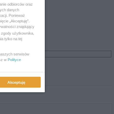
anie odbiorców oraz
nych danych
kacji. Ponieważ
ięcie „Akceptuję”.
ywatności znajdujący
ą zgody użytkownika,
 tylko na tej
 naszych serwisów
esz w
Polityce
Akceptuję