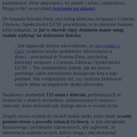
podejmować różne aktywności, by pomóc i sobie, i maluchowi.
Mogą to być na przykład
ćwiczenia uważności
.
Dr Amanda Noroña-Zhou, psycholog kliniczna związana z Centrum
Zdrowia i Społeczności UCSF powiedziała, że to pierwsze badanie,
które pokazuje, że
już w okresie ciąży działania mamy mogę
realnie wpłynąć na dobrostan dziecka
.
- Jest naprawdę dobrze udowodnione, że
stres matki w
ciąży
zwiększa ryzyko problemów zdrowotnych u
dzieci – powiedział dr Noroña-Zhou, psycholog
kliniczny związany z Centrum Zdrowia i Społeczności
UCSF. – Nie rozumieliśmy jednak, jak ten proces
przebiega i jakie mechanizmy biologiczne leżą u jego
podstaw. Nie wiedzieliśmy też, czy możemy buforować
wpływ stresu na negatywne skutki zdrowotne.
Naukowcy przebadali
135 mam z dziećmi
, pochodzących ze
środowisk o niskich dochodach, zróżnicowanych rasowo i
etnicznie, które doświadczały dużego stresu w swoim życiu.
Zespół celowo wybrał do swoich badań matki, które miały
wysoki
poziom stresu z powodu sytuacji życiowej
, w tym obciążenia
finansowego i problemów zdrowotnych, aby zapewnić, że
interwencja zadziała na tych, którzy mogą z niej skorzystać