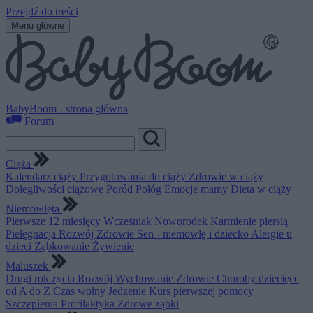
Przejdź do treści
Menu główne
BabyBoom - strona główna
Forum
Ciąża
Kalendarz ciąży
Przygotowania do ciąży
Zdrowie w ciąży
Dolegliwości ciążowe
Poród
Połóg
Emocje mamy
Dieta w ciąży
Niemowlęta
Pierwsze 12 miesięcy
Wcześniak
Noworodek
Karmienie piersią
Pielęgnacja
Rozwój
Zdrowie
Sen - niemowlę i dziecko
Alergie u
dzieci
Ząbkowanie
Żywienie
Maluszek
Drugi rok życia
Rozwój
Wychowanie
Zdrowie
Choroby dziecięce
od A do Z
Czas wolny
Jedzenie
Kurs pierwszej pomocy
Szczepienia
Profilaktyka
Zdrowe ząbki