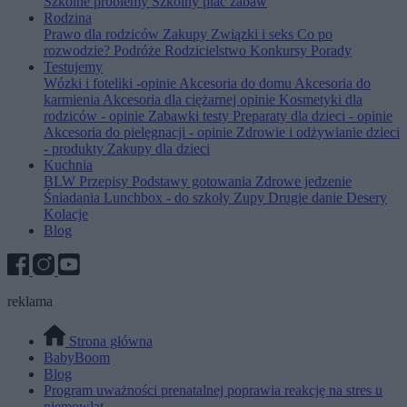
Szkolne problemy
Szkolny plac zabaw
Rodzina
Prawo dla rodziców
Zakupy
Związki i seks
Co po
rozwodzie?
Podróże
Rodzicielstwo
Konkursy
Porady
Testujemy
Wózki i foteliki -opinie
Akcesoria do domu
Akcesoria do
karmienia
Akcesoria dla ciężarnej opinie
Kosmetyki dla
rodziców - opinie
Zabawki testy
Preparaty dla dzieci - opinie
Akcesoria do pielęgnacji - opinie
Zdrowie i odżywianie dzieci
- produkty
Zakupy dla dzieci
Kuchnia
BLW
Przepisy
Podstawy gotowania
Zdrowe jedzenie
Śniadania
Lunchbox - do szkoły
Zupy
Drugie danie
Desery
Kolacje
Blog
reklama
Strona główna
BabyBoom
Blog
Program uważności prenatalnej poprawia reakcję na stres u
niemowląt