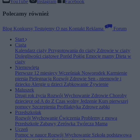
YouTube
Instagram
Facebook
Polecamy również
Blog
Konkursy
Testujemy
O nas
Kontakt
Reklama
Forum
Start
Ciąża
Kalendarz ciąży
Przygotowania do ciąży
Zdrowie w ciąży
Dolegliwości ciążowe
Poród
Połóg
Emocje mamy
Dieta w
ciąży
Niemowlęta
Pierwsze 12 miesięcy
Wcześniak
Noworodek
Karmienie
piersią
Pielęgnacja
Rozwój
Zdrowie
Sen - niemowlę i
dziecko
Alergie u dzieci
Ząbkowanie
Żywienie
Maluszek
Drugi rok życia
Rozwój
Wychowanie
Zdrowie
Choroby
dziecięce od A do Z
Czas wolny
Jedzenie
Kurs pierwszej
pomocy
Szczepienia
Profilaktyka
Zdrowe ząbki
Przedszkolak
Rozwój
Wychowanie
Ćwiczenia
Problemy z mową
Przedszkole
Zabawy
Zerówka
Twórcza Mama
Uczeń
Pomoc w nauce
Rozwój
Wychowanie
Szkoła podstawowa