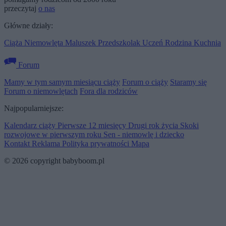
przeczytaj
o nas
Główne działy:
Ciąża
Niemowlęta
Maluszek
Przedszkolak
Uczeń
Rodzina
Kuchnia
Forum
Mamy w tym samym miesiącu ciąży
Forum o ciąży
Staramy się
Forum o niemowlętach
Fora dla rodziców
Najpopularniejsze:
Kalendarz ciąży
Pierwsze 12 miesięcy
Drugi rok życia
Skoki
rozwojowe w pierwszym roku
Sen - niemowlę i dziecko
Kontakt
Reklama
Polityka prywatności
Mapa
© 2026 copyright babyboom.pl