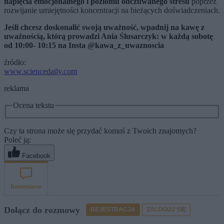
napięcia emocjonalnego i poziomu odczuwanego stresu
poprzez
rozwijanie umiejętności koncentracji na bieżących doświadczeniach.
Jeśli chcesz doskonalić swoją uważność, wpadnij na kawę z
uważnością, którą prowadzi Ania Ślusarczyk: w każdą sobotę
od 10:00- 10:15 na Insta @kawa_z_uwaznoscia
źródło:
www.sciencedaily.com
reklama
Ocena tekstu
Czy ta strona może się przydać komuś z Twoich znajomych?
Poleć ją:
Facebook