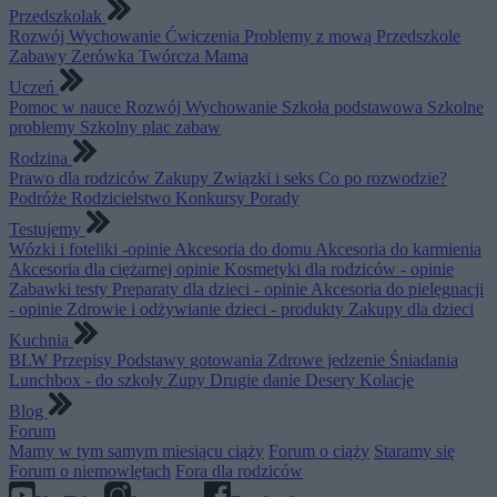
Przedszkolak
Rozwój
Wychowanie
Ćwiczenia
Problemy z mową
Przedszkole
Zabawy
Zerówka
Twórcza Mama
Uczeń
Pomoc w nauce
Rozwój
Wychowanie
Szkoła podstawowa
Szkolne
problemy
Szkolny plac zabaw
Rodzina
Prawo dla rodziców
Zakupy
Związki i seks
Co po rozwodzie?
Podróże
Rodzicielstwo
Konkursy
Porady
Testujemy
Wózki i foteliki -opinie
Akcesoria do domu
Akcesoria do karmienia
Akcesoria dla ciężarnej opinie
Kosmetyki dla rodziców - opinie
Zabawki testy
Preparaty dla dzieci - opinie
Akcesoria do pielęgnacji
- opinie
Zdrowie i odżywianie dzieci - produkty
Zakupy dla dzieci
Kuchnia
BLW
Przepisy
Podstawy gotowania
Zdrowe jedzenie
Śniadania
Lunchbox - do szkoły
Zupy
Drugie danie
Desery
Kolacje
Blog
Forum
Mamy w tym samym miesiącu ciąży
Forum o ciąży
Staramy się
Forum o niemowlętach
Fora dla rodziców