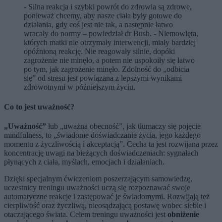
- Silna reakcja i szybki powrót do zdrowia są zdrowe,
ponieważ chcemy, aby nasze ciała były gotowe do
działania, gdy coś jest nie tak, a następnie łatwo
wracały do normy – powiedział dr Bush. - Niemowlęta,
których matki nie otrzymały interwencji, miały bard
z
iej
opóźnioną reakcję. Nie reagowały silnie, dopóki
zagrożenie nie minęło, a potem nie uspokoiły się łatwo
po tym, jak zagrożenie minęło. Zdolność do „odbicia
się” od stresu jest powiązana z lepszymi wynikami
zdrowotnymi w późniejszym życiu.
Co to jest uważność?
„Uważność”
lub „uważna obecność”, jak tłumaczy się pojęcie
mindfulness, to „świadome doświadczanie życia, jego każdego
momentu z życzliwością i akceptacją”. Cecha ta jest rozwijana przez
koncentrację uwagi na bieżących doświadczeniach: sygnałach
płynących z ciała, myślach, emocjach i działaniach.
Dzięki specjalnym ćwiczeniom poszerzającym samowiedzę,
uczestnicy treningu uważności uczą się rozpoznawać swoje
automatyczne reakcje i zastępować je świadomymi. Rozwijają też
cierpliwość oraz życzliwą, nieosądzającą postawę wobec siebie i
otaczającego świata. Celem treningu uważności jest
obniżenie