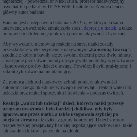
najbardziej - powiedział dr Nicki Bush, profesor nadzwyczajny
psychiatrii i pediatrii w UCSF Weill Institute for Neurosciences i
główny autor badania.
Badanie jest następstwem badania z 2019 r., w którym ta sama
interwencja uważności zmniejszyła stres i
depresję u matek
, a także
poprawiła ich tolerancję glukozy i poziom aktywności fizycznej.
Aby wywołać u niemowląt reakcję na stres, matki zostały
przeszkolone w eksperymencie nazywanym
„kamienną twarzą”
,
zgodnie z którym bawiły się ze swoimi dziećmi przez dwie minuty,
a następnie przez dwie minuty utrzymywały neutralny wyraz twarzy
i ignorowały prośby dzieci o uwagę. Powtórzyli cykl graj-ignoruj i
zakończyli z dwiema minutami gry.
Za pomocą elektrod naukowcy zebrali pomiary aktywności
autonomicznego układu nerwowego niemowląt – reakcji walki lub
ucieczki oraz reakcji spoczynku i trawienia – podczas ćwiczeń.
Reakcja „walcz lub uciekaj” dzieci, których matki przeszły
program uważności, była bardziej dotkliwa, gdy były
ignorowane przez matki, a także ustępowała szybciej po
odejściu stresora
niż dzieci z grupy kontrolnej. Dzieci z grupy
terapeutycznej przejawiały bardziej uspokajające zachowania, takie
jak ssanie kciuków i patrzenie na dłonie.