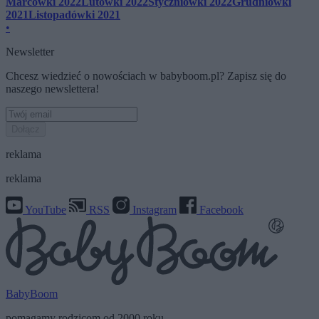
Marcówki 2022
Lutówki 2022
Styczniówki 2022
Grudniówki
2021
Listopadówki 2021
•
Newsletter
Chcesz wiedzieć o nowościach w babyboom.pl? Zapisz się do
naszego newslettera!
Dołącz
reklama
reklama
YouTube
RSS
Instagram
Facebook
BabyBoom
pomagamy rodzicom od 2000 roku