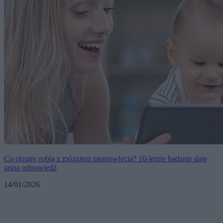
Co ekrany robią z mózgiem niemowlęcia? 10-letnie badanie daje
jasną odpowiedź
14/01/2026