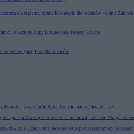
kcesoria dla ciężarnej opinie
Kosmetyki dla rodziców - opinie
Zabawki
hbox - do szkoły
Zupy
Drugie danie
Desery
Kolacje
m o niemowlętach
Fora dla rodziców
egliwości ciążowe
Poród
Połóg
Emocje mamy
Dieta w ciąży
ią
Pielęgnacja
Rozwój
Zdrowie
Sen - niemowlę i dziecko
Alergie u dzi
ięce od A do Z
Czas wolny
Jedzenie
Kurs pierwszej pomocy
Szczepien