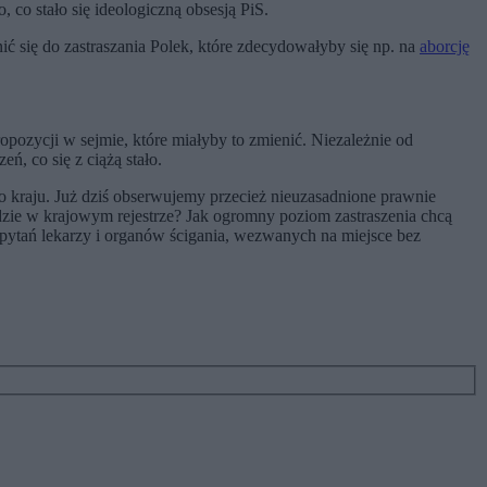
 to, co stało się ideologiczną obsesją PiS.
ić się do zastraszania Polek, które zdecydowałyby się np. na
aborcję
ropozycji w sejmie, które miałyby to zmienić. Niezależnie od
ń, co się z ciążą stało.
 kraju. Już dziś obserwujemy przecież nieuzasadnione prawnie
ędzie w krajowym rejestrze? Jak ogromny poziom zastraszenia chcą
m pytań lekarzy i organów ścigania, wezwanych na miejsce bez