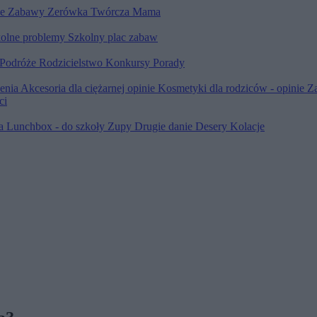
le
Zabawy
Zerówka
Twórcza Mama
olne problemy
Szkolny plac zabaw
Podróże
Rodzicielstwo
Konkursy
Porady
ienia
Akcesoria dla ciężarnej opinie
Kosmetyki dla rodziców - opinie
Z
ci
ia
Lunchbox - do szkoły
Zupy
Drugie danie
Desery
Kolacje