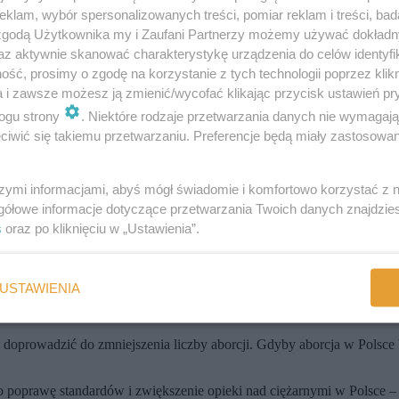
również ratownik medyczny.
klam, wybór spersonalizowanych treści, pomiar reklam i treści, bad
 zgodą Użytkownika my i Zaufani Partnerzy możemy używać dokład
acę lekarzy. Przełoży się też na zwiększenie dostępności i przejrzy
az aktywnie skanować charakterystykę urządzenia do celów identyfi
cji medycznej i ograniczy koszty jej udostępniania.
ść, prosimy o zgodę na korzystanie z tych technologii poprzez klikn
a i zawsze możesz ją zmienić/wycofać klikając przycisk ustawień pr
ogu strony
. Niektóre rodzaje przetwarzania danych nie wymagaj
celu gromadzenia informacji o
ciążach
pacjentek, a jedynie digitaliza
iwić się takiemu przetwarzaniu. Preferencje będą miały zastosowania
 także wielu kobiet,
rozporządzenie ma na celu stworzenie "
rejestru c
szymi informacjami, abyś mógł świadomie i komfortowo korzystać z
stywane jako
narzędzie represji.
gółowe informacje dotyczące przetwarzania Twoich danych znajdzi
i, że to wszystko dla bezpieczeństwa kobiet. Czyli jak zawsze będzie o
s
oraz po kliknięciu w „Ustawienia”.
Małgorzata Kidawa-Błońska.
 może nie poroniła, bo coś się stało i wyjechała za granicę. A jeżeli por
f Brejza.
USTAWIENIA
em porodu w każdej sytuacji. Powodów do strachu właśnie przybyło - 
oprowadzić do zmniejszenia liczby aborcji. Gdyby aborcja w Polsce był
 o poprawę standardów i zwiększenie opieki nad ciężarnymi w Polsce – 