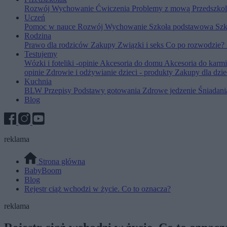
Rozwój
Wychowanie
Ćwiczenia
Problemy z mową
Przedszko
Uczeń
Pomoc w nauce
Rozwój
Wychowanie
Szkoła podstawowa
Szk
Rodzina
Prawo dla rodziców
Zakupy
Związki i seks
Co po rozwodzie?
Testujemy
Wózki i foteliki -opinie
Akcesoria do domu
Akcesoria do karm
opinie
Zdrowie i odżywianie dzieci - produkty
Zakupy dla dzie
Kuchnia
BLW
Przepisy
Podstawy gotowania
Zdrowe jedzenie
Śniadan
Blog
reklama
Strona główna
BabyBoom
Blog
Rejestr ciąż wchodzi w życie. Co to oznacza?
reklama