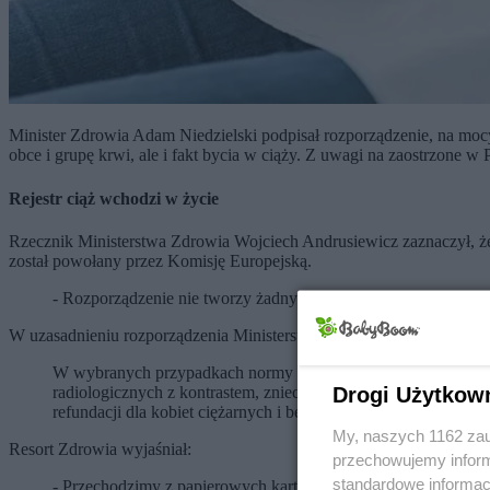
Minister Zdrowia Adam Niedzielski podpisał rozporządzenie, na mocy
obce i grupę krwi, ale i fakt bycia w ciąży. Z uwagi na zaostrzone w
Rejestr ciąż wchodzi w życie
Rzecznik Ministerstwa Zdrowia Wojciech Andrusiewicz zaznaczył, ż
został powołany przez Komisję Europejską.
- Rozporządzenie nie tworzy żadnych rejestrów, a jedynie posz
W uzasadnieniu rozporządzenia Ministerstwo Zdrowia wskazywało, ż
W wybranych przypadkach normy dla kobiet ciężarnych są inne
Drogi Użytkow
radiologicznych z kontrastem, znieczuleń itp. Poza tym wied
refundacji dla kobiet ciężarnych i będących w połogu.
My, naszych 1162 zau
Resort Zdrowia wyjaśniał:
przechowujemy informa
standardowe informac
- Przechodzimy z papierowych kart pacjenta na dokumentację el