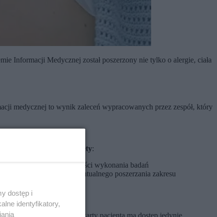
e Informacji Medycznej został poszerzony nie tylko o alergie, ciała
acji medycznej to wynik zaleceń wypracowanych przez zespół, który
ieczeństwo ciężarnej kobiety
:
 sytuacji urazów, konieczności wykonania badań
przydatna w przypadku ewentualnego poszerzania zakresu
y dostęp i
lne identyfikatory,
iania
cjenta. Do elektronicznej karty pacjenta ma dostęp jedynie