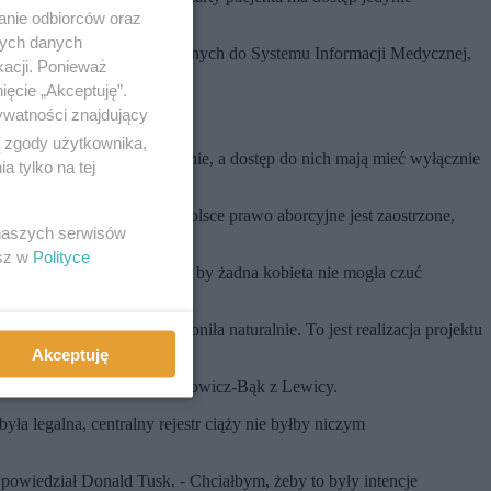
anie odbiorców oraz
nych danych
stości informacji przekazywanych do Systemu Informacji Medycznej,
kacji. Ponieważ
ięcie „Akceptuję”.
ywatności znajdujący
ą zgody użytkownika,
cję danych i ich doprecyzowanie, a dostęp do nich mają mieć wyłącznie
 tylko na tej
iąż
". Z uwagi na to, że w Polsce prawo aborcyjne jest zaostrzone,
 naszych serwisów
esz w
Polityce
dwrotnie. Zaostrzy kontrolę, by żadna kobieta nie mogła czuć
oniła w Polsce, to czy poroniła naturalnie. To jest realizacja projektu
Akceptuję
napisała Agnieszka Dziemianowicz-Bąk z Lewicy.
a legalna, centralny rejestr ciąży nie byłby niczym
powiedział Donald Tusk. - Chciałbym, żeby to były intencje