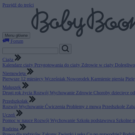
Przejdź do treści
Menu główne
Forum
Ciąża
Kalendarz ciąży
Przygotowania do ciąży
Zdrowie w ciąży
Dolegliwo
Niemowlęta
Pierwsze 12 miesięcy
Wcześniak
Noworodek
Karmienie piersią
Piel
Maluszek
Drugi rok życia
Rozwój
Wychowanie
Zdrowie
Choroby dziecięce o
Przedszkolak
Rozwój
Wychowanie
Ćwiczenia
Problemy z mową
Przedszkole
Zab
Uczeń
Pomoc w nauce
Rozwój
Wychowanie
Szkoła podstawowa
Szkolne 
Rodzina
Prawo dla rodziców
Zakupy
Związki i seks
Co po rozwodzie?
Podró