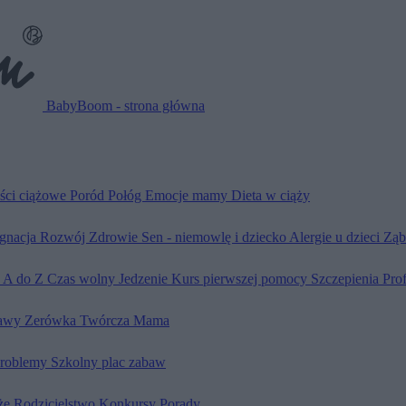
BabyBoom - strona główna
ści ciążowe
Poród
Połóg
Emocje mamy
Dieta w ciąży
ęgnacja
Rozwój
Zdrowie
Sen - niemowlę i dziecko
Alergie u dzieci
Ząb
d A do Z
Czas wolny
Jedzenie
Kurs pierwszej pomocy
Szczepienia
Pro
awy
Zerówka
Twórcza Mama
problemy
Szkolny plac zabaw
że
Rodzicielstwo
Konkursy
Porady