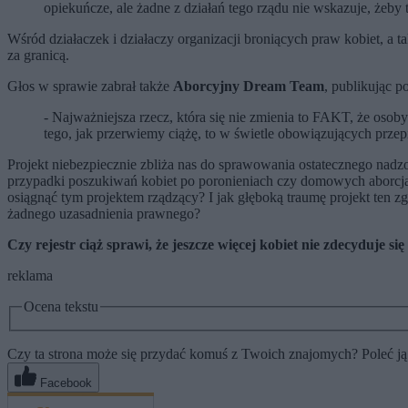
opiekuńcze, ale żadne z działań tego rządu nie wskazuje, żeby t
Wśród działaczek i działaczy organizacji broniących praw kobiet, a t
za granicą.
Głos w sprawie zabrał także
Aborcyjny Dream Team
, publikując p
- Najważniejsza rzecz, która się nie zmienia to FAKT, że osoby
tego, jak przerwiemy ciążę, to w świetle obowiązujących przep
Projekt niebezpiecznie zbliża nas do sprawowania ostatecznego nad
przypadki poszukiwań kobiet po poronieniach czy domowych aborcjach
osiągnąć tym projektem rządzący? I jak głęboką traumę projekt ten z
żadnego uzasadnienia prawnego?
Czy rejestr ciąż sprawi, że jeszcze więcej kobiet nie zdecyduje 
reklama
Ocena tekstu
Czy ta strona może się przydać komuś z Twoich znajomych? Poleć ją
Facebook