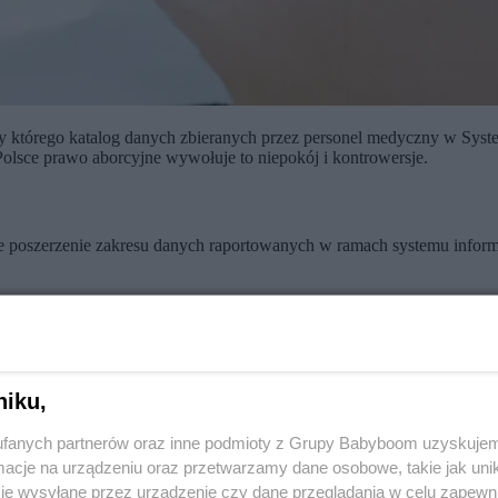
 którego katalog danych zbieranych przez personel medyczny w Systemi
 Polsce prawo aborcyjne wywołuje to niepokój i kontrowersje.
e poszerzenie zakresu danych raportowanych w ramach systemu inform
erza system raportowania – powiedział.
e przekazywanie do systemu informacji o ciąży ma na względzie
bezp
 niż poza ciążą. Szczególnego znaczenia informacja o ciąży nabiera w
niku,
za na temat badań zlecanych i wykonywanych w czasie ciąży może być 
fanych partnerów oraz inne podmioty z Grupy Babyboom uzyskujem
cje na urządzeniu oraz przetwarzamy dane osobowe, takie jak unika
je wysyłane przez urządzenie czy dane przeglądania w celu zapewn
ektroniczną, w ramach której digitalizujemy dane dotyczące zdrowia pa