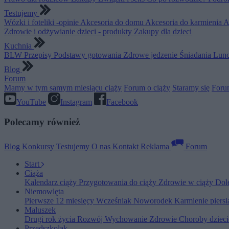
Testujemy
Wózki i foteliki -opinie
Akcesoria do domu
Akcesoria do karmienia
A
Zdrowie i odżywianie dzieci - produkty
Zakupy dla dzieci
Kuchnia
BLW
Przepisy
Podstawy gotowania
Zdrowe jedzenie
Śniadania
Lunc
Blog
Forum
Mamy w tym samym miesiącu ciąży
Forum o ciąży
Staramy się
Foru
YouTube
Instagram
Facebook
Polecamy również
Blog
Konkursy
Testujemy
O nas
Kontakt
Reklama
Forum
Start
Ciąża
Kalendarz ciąży
Przygotowania do ciąży
Zdrowie w ciąży
Dol
Niemowlęta
Pierwsze 12 miesięcy
Wcześniak
Noworodek
Karmienie piers
Maluszek
Drugi rok życia
Rozwój
Wychowanie
Zdrowie
Choroby dziec
Przedszkolak