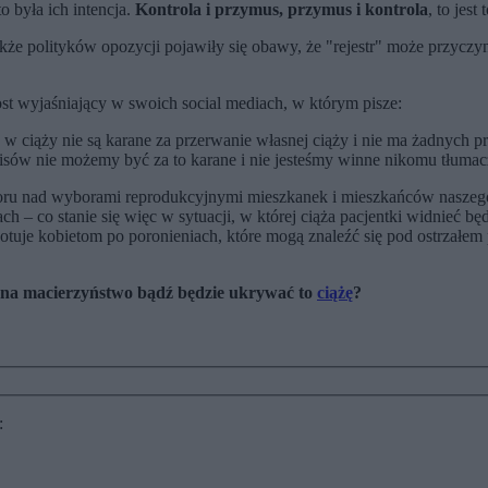
o była ich intencja.
Kontrola i przymus, przymus i kontrola
, to jest
akże polityków opozycji pojawiły się obawy, że "rejestr" może przyczyn
ost wyjaśniający w swoich social mediach, w którym pisze:
 w ciąży nie są karane za przerwanie własnej ciąży i nie ma żadnych p
isów nie możemy być za to karane i nie jesteśmy winne nikomu tłumacze
zoru nad wyborami reprodukcyjnymi mieszkanek i mieszkańców naszego
 – co stanie się więc w sytuacji, w której ciąża pacjentki widnieć b
gotuje kobietom po poronieniach, które mogą znaleźć się pod ostrzałe
się na macierzyństwo bądź będzie ukrywać to
ciążę
?
: