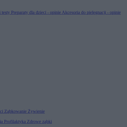
 testy
Preparaty dla dzieci - opinie
Akcesoria do pielęgnacji - opinie
eci
Ząbkowanie
Żywienie
ia
Profilaktyka
Zdrowe ząbki