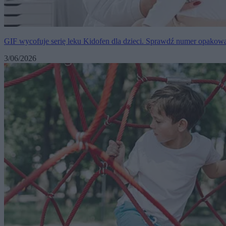
GIF wycofuje serię leku Kidofen dla dzieci. Sprawdź numer opakow
3/06/2026