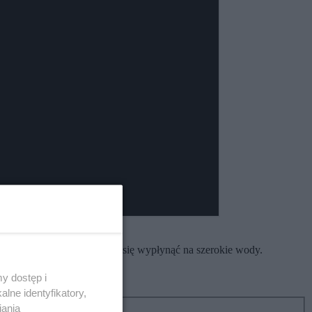
owałam, że nie zdecydowała się wypłynąć na szerokie wody.
y dostęp i
lne identyfikatory,
iania