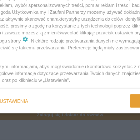
klam, wybór spersonalizowanych treści, pomiar reklam i treści, bad
:
 zgodą Użytkownika my i Zaufani Partnerzy możemy używać dokład
az aktywnie skanować charakterystykę urządzenia do celów identyfi
ść, prosimy o zgodę na korzystanie z tych technologii poprzez klikn
a i zawsze możesz ją zmienić/wycofać klikając przycisk ustawień pr
ogu strony
. Niektóre rodzaje przetwarzania danych nie wymagaj
iwić się takiemu przetwarzaniu. Preferencje będą miały zastosowania
szymi informacjami, abyś mógł świadomie i komfortowo korzystać z
gółowe informacje dotyczące przetwarzania Twoich danych znajdzi
s
oraz po kliknięciu w „Ustawienia”.
USTAWIENIA