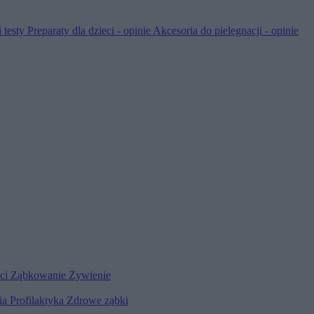
 testy
Preparaty dla dzieci - opinie
Akcesoria do pielęgnacji - opinie
eci
Ząbkowanie
Żywienie
ia
Profilaktyka
Zdrowe ząbki