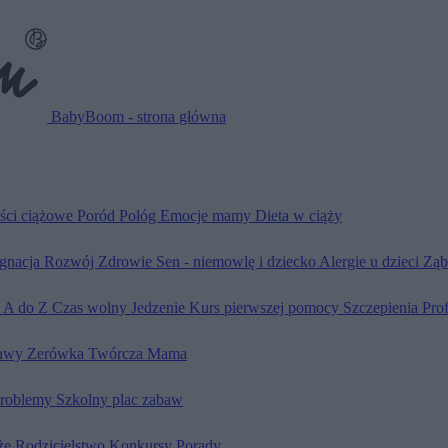
BabyBoom - strona główna
ści ciążowe
Poród
Połóg
Emocje mamy
Dieta w ciąży
ęgnacja
Rozwój
Zdrowie
Sen - niemowlę i dziecko
Alergie u dzieci
Ząb
d A do Z
Czas wolny
Jedzenie
Kurs pierwszej pomocy
Szczepienia
Pro
awy
Zerówka
Twórcza Mama
problemy
Szkolny plac zabaw
że
Rodzicielstwo
Konkursy
Porady