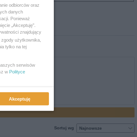
anie odbiorców oraz
nych danych
kacji. Ponieważ
ięcie „Akceptuję”.
ywatności znajdujący
ą zgody użytkownika,
 tylko na tej
 naszych serwisów
esz w
Polityce
Akceptuję