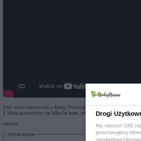
Tym razem rozmawiam z Martą Niedzielską z
www.sensokaktus.com
Drogi Użytkow
Z Martą poznałyśmy się kilka lat temu, podczas babyboomowej akcji 
reklama
My, naszych 1162 zau
przechowujemy informa
Ocena tekstu
standardowe informac