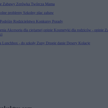
le
Zabawy
Zerówka
Twórcza Mama
olne problemy
Szkolny plac zabaw
Podróże
Rodzicielstwo
Konkursy
Porady
ienia
Akcesoria dla ciężarnej opinie
Kosmetyki dla rodziców - opinie
Z
ci
ia
Lunchbox - do szkoły
Zupy
Drugie danie
Desery
Kolacje