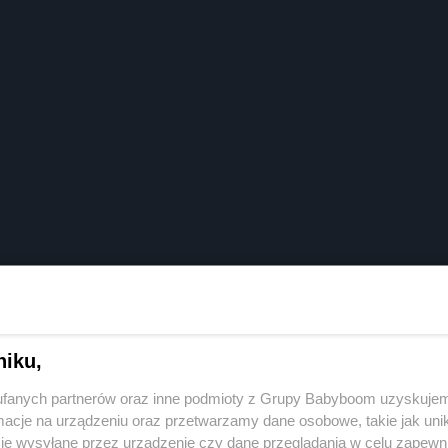
niku,
O Matko Jesteś Kobietą. Była jedną z laureatek konkursu. Bardzo żał
fanych partnerów oraz inne podmioty z Grupy Babyboom uzyskujem
cje na urządzeniu oraz przetwarzamy dane osobowe, takie jak unika
je wysyłane przez urządzenie czy dane przeglądania w celu zapewn