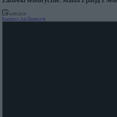
Zabawki sensoryczne. Mama z pasją z Sen
6/08/2019
Rozmowy Ani Ślusarczyk