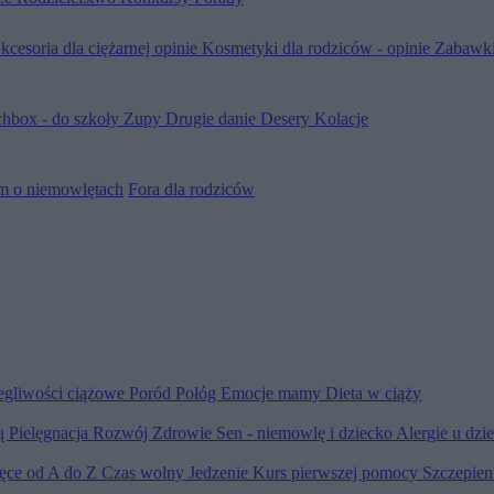
kcesoria dla ciężarnej opinie
Kosmetyki dla rodziców - opinie
Zabawki
hbox - do szkoły
Zupy
Drugie danie
Desery
Kolacje
m o niemowlętach
Fora dla rodziców
egliwości ciążowe
Poród
Połóg
Emocje mamy
Dieta w ciąży
ią
Pielęgnacja
Rozwój
Zdrowie
Sen - niemowlę i dziecko
Alergie u dzi
ięce od A do Z
Czas wolny
Jedzenie
Kurs pierwszej pomocy
Szczepien