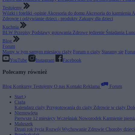
Testujemy
Wózki i foteliki -opinie
Akcesoria do domu
Akcesoria do karmienia
A
Zdrowie i odżywianie dzieci - produkty
Zakupy dla dzieci
Kuchnia
BLW
Przepisy
Podstawy gotowania
Zdrowe jedzenie
Śniadania
Lunc
Blog
Forum
Mamy w tym samym miesiącu ciąży
Forum o ciąży
Staramy się
Foru
YouTube
Instagram
Facebook
Polecamy również
Blog
Konkursy
Testujemy
O nas
Kontakt
Reklama
Forum
Start
Ciąża
Kalendarz ciąży
Przygotowania do ciąży
Zdrowie w ciąży
Dol
Niemowlęta
Pierwsze 12 miesięcy
Wcześniak
Noworodek
Karmienie piers
Maluszek
Drugi rok życia
Rozwój
Wychowanie
Zdrowie
Choroby dziec
Przedszkolak