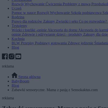
Rozwój
Wychowanie
Ćwiczenia
Problemy z mową
Przedszko
Uczeń
Pomoc w nauce
Rozwój
Wychowanie
Szkoła podstawowa
Szk
Rodzina
Prawo dla rodziców
Zakupy
Związki i seks
Co po rozwodzie?
Testujemy
Wózki i foteliki -opinie
Akcesoria do domu
Akcesoria do karm
opinie
Zdrowie i odżywianie dzieci - produkty
Zakupy dla dzie
Kuchnia
BLW
Przepisy
Podstawy gotowania
Zdrowe jedzenie
Śniadan
Blog
reklama
Strona główna
BabyBoom
Blog
Zabawki sensoryczne. Mama z pasją z Sensokaktus.com
reklama