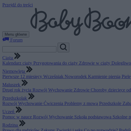
Przejdź do treści
Menu główne
Forum
Ciąża
Kalendarz ciąży
Przygotowania do ciąży
Zdrowie w ciąży
Dolegliwo
Niemowlęta
Pierwsze 12 miesięcy
Wcześniak
Noworodek
Karmienie piersią
Piel
Maluszek
Drugi rok życia
Rozwój
Wychowanie
Zdrowie
Choroby dziecięce o
Przedszkolak
Rozwój
Wychowanie
Ćwiczenia
Problemy z mową
Przedszkole
Zab
Uczeń
Pomoc w nauce
Rozwój
Wychowanie
Szkoła podstawowa
Szkolne 
Rodzina
Prawo dla rodziców
Zakupy
Związki i seks
Co po rozwodzie?
Podró