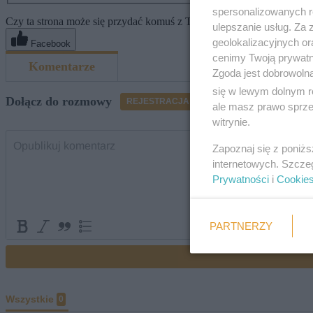
spersonalizowanych re
Czy ta strona może się przydać komuś z Twoich znajomych? Poleć ją
ulepszanie usług. Za
geolokalizacyjnych or
Facebook
cenimy Twoją prywatno
Zgoda jest dobrowoln
się w lewym dolnym r
ale masz prawo sprzec
witrynie.
Zapoznaj się z poniż
internetowych. Szcze
Prywatności
i
Cookie
PARTNERZY