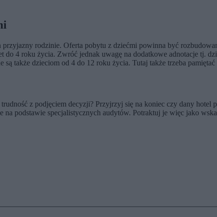
mi
st on przyjazny rodzinie. Oferta pobytu z dziećmi powinna być rozbudow
wet do 4 roku życia. Zwróć jednak uwagę na dodatkowe adnotacje tj. d
są także dzieciom od 4 do 12 roku życia. Tutaj także trzeba pamiętać
rudność z podjęciem decyzji? Przyjrzyj się na koniec czy dany hotel pos
ne na podstawie specjalistycznych audytów. Potraktuj je więc jako ws