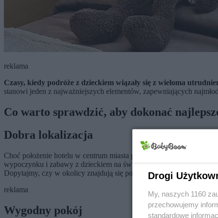
reklama
Czasy, kiedy podróże z dzieckiem wiązały się z wieloma utrudni
stanowi jeden z najważniejszych elementów, zapewniających najmłod
Co warto sprawdzić, aby dokonać najleps
Dobra lokalizacja
Choć położenie hotelu w centrum miasta posiada wiele zalet, podcz
wypoczynku i zabawy z dzieckiem na świeżym powietrzu. Warto zwró
Dopytajmy, czy w okolicy znajdują się podjazdy dla wózków.
Drogi Użytkow
reklama
My, naszych 1160 zau
przechowujemy informa
Wygodny pokój
standardowe informac