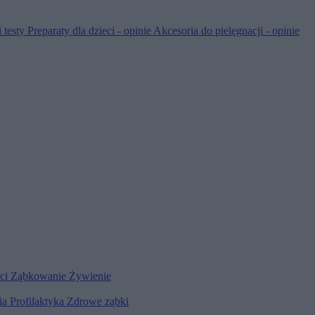
 testy
Preparaty dla dzieci - opinie
Akcesoria do pielęgnacji - opinie
eci
Ząbkowanie
Żywienie
ia
Profilaktyka
Zdrowe ząbki