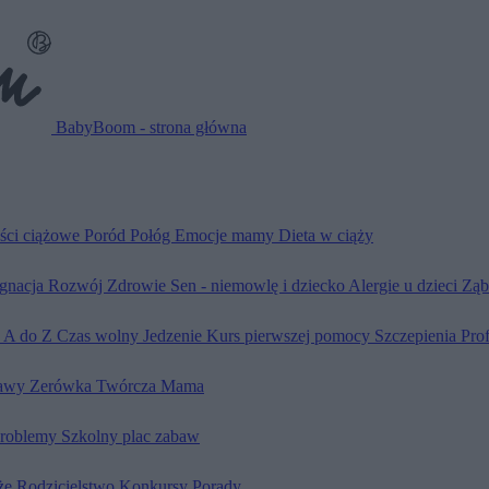
BabyBoom - strona główna
ści ciążowe
Poród
Połóg
Emocje mamy
Dieta w ciąży
ęgnacja
Rozwój
Zdrowie
Sen - niemowlę i dziecko
Alergie u dzieci
Ząb
d A do Z
Czas wolny
Jedzenie
Kurs pierwszej pomocy
Szczepienia
Pro
awy
Zerówka
Twórcza Mama
problemy
Szkolny plac zabaw
że
Rodzicielstwo
Konkursy
Porady