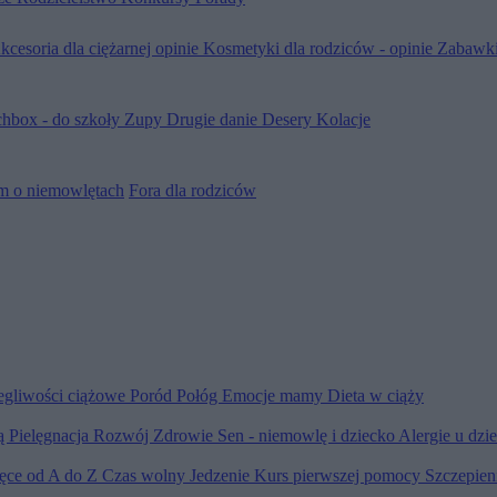
kcesoria dla ciężarnej opinie
Kosmetyki dla rodziców - opinie
Zabawki
hbox - do szkoły
Zupy
Drugie danie
Desery
Kolacje
m o niemowlętach
Fora dla rodziców
egliwości ciążowe
Poród
Połóg
Emocje mamy
Dieta w ciąży
ią
Pielęgnacja
Rozwój
Zdrowie
Sen - niemowlę i dziecko
Alergie u dzi
ięce od A do Z
Czas wolny
Jedzenie
Kurs pierwszej pomocy
Szczepien