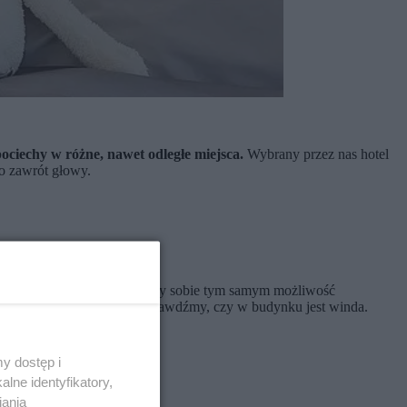
ociechy w różne, nawet odległe miejsca.
Wybrany przez nas hotel
o zawrót głowy.
wane bliżej natury. Zapewnimy sobie tym samym możliwość
 bezpośrednio na ulicę. Sprawdźmy, czy w budynku jest winda.
y dostęp i
lne identyfikatory,
iania