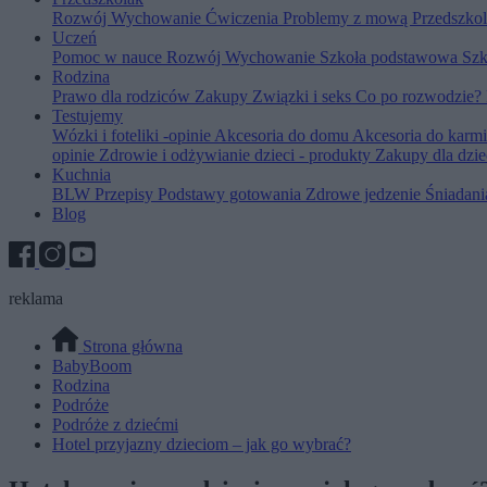
Rozwój
Wychowanie
Ćwiczenia
Problemy z mową
Przedszko
Uczeń
Pomoc w nauce
Rozwój
Wychowanie
Szkoła podstawowa
Szk
Rodzina
Prawo dla rodziców
Zakupy
Związki i seks
Co po rozwodzie?
Testujemy
Wózki i foteliki -opinie
Akcesoria do domu
Akcesoria do karm
opinie
Zdrowie i odżywianie dzieci - produkty
Zakupy dla dzie
Kuchnia
BLW
Przepisy
Podstawy gotowania
Zdrowe jedzenie
Śniadan
Blog
reklama
Strona główna
BabyBoom
Rodzina
Podróże
Podróże z dziećmi
Hotel przyjazny dzieciom – jak go wybrać?