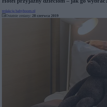
Hotel przyjazny dzieciom – jak go wybrać
redakcja babyboom.pl
Ostatnie zmiany:
28 czerwca 2019