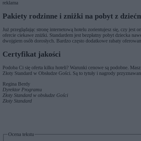
reklama
Pakiety rodzinne i zniżki na pobyt z dzieć
Już przeglądając stronę internetową hotelu zorientujesz się, czy je
ofercie ciekawe zniżki. Standardem jest bezpłatny pobyt dziecka na
dwojgiem osób dorosłych. Bardzo często dodatkowe rabaty oferowane 
Certyfikat jakości
Podoba Ci się oferta kilku hoteli? Warunki cenowe są podobne. Masz t
Złoty Standard w Obsłudze Gości. Są to tytuły i nagrody przyznawa
Regina Berdy
Dyrektor Programu
Złoty Standard w obsłudze Gości
Złoty Standard
Ocena tekstu