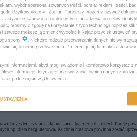
klam, wybór spersonalizowanych treści, pomiar reklam i treści, bad
y też aktywne ferie w górach, warto wybrać większy pokój. Pozwoli na
 zgodą Użytkownika my i Zaufani Partnerzy możemy używać dokład
nego poruszania. W pokoju powinny znajdować się również zabezpiec
az aktywnie skanować charakterystykę urządzenia do celów identyfi
ść, prosimy o zgodę na korzystanie z tych technologii poprzez klikn
a i zawsze możesz ją zmienić/wycofać klikając przycisk ustawień pr
ogu strony
. Niektóre rodzaje przetwarzania danych nie wymagaj
nienki, łóżeczka, przewijaki czy foteliki do karmienia w restauracji. J
iwić się takiemu przetwarzaniu. Preferencje będą miały zastosowania
 recepcja będzie dla nas dostępna całodobowo i czy znajdziemy w niej 
szymi informacjami, abyś mógł świadomie i komfortowo korzystać z
gółowe informacje dotyczące przetwarzania Twoich danych znajdzi
s
oraz po kliknięciu w „Ustawienia”.
 z pomocy opiekunki, która zajmie się pociechami w czasie, kiedy będ
o bawialnie lub place zabaw. Rozmawiając o tego typu miejscu, dopyta
USTAWIENIA
awdźmy więc, czy posiada ona specjalną ofertę dla dzieci. Porcje pow
alnych np. dieta bezglutenowa. Kuchnia hotelowa powinna zostać uprze