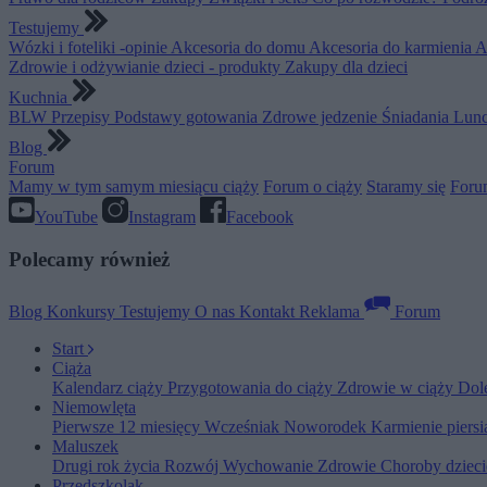
Testujemy
Wózki i foteliki -opinie
Akcesoria do domu
Akcesoria do karmienia
A
Zdrowie i odżywianie dzieci - produkty
Zakupy dla dzieci
Kuchnia
BLW
Przepisy
Podstawy gotowania
Zdrowe jedzenie
Śniadania
Lunc
Blog
Forum
Mamy w tym samym miesiącu ciąży
Forum o ciąży
Staramy się
Foru
YouTube
Instagram
Facebook
Polecamy również
Blog
Konkursy
Testujemy
O nas
Kontakt
Reklama
Forum
Start
Ciąża
Kalendarz ciąży
Przygotowania do ciąży
Zdrowie w ciąży
Dol
Niemowlęta
Pierwsze 12 miesięcy
Wcześniak
Noworodek
Karmienie piers
Maluszek
Drugi rok życia
Rozwój
Wychowanie
Zdrowie
Choroby dziec
Przedszkolak