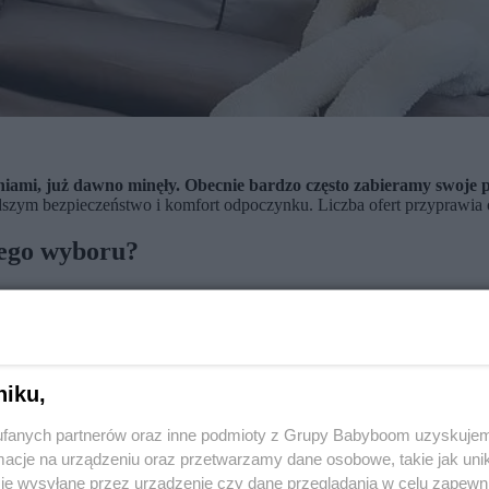
eniami, już dawno minęły. Obecnie bardzo często zabieramy swoje p
szym bezpieczeństwo i komfort odpoczynku. Liczba ofert przyprawia 
zego wyboru?
as podróży z dzieckiem zdecydowanie warto wybrać obiekty zlokalizo
cić uwagę na hotelowy parking. Unikajmy miejsc, gdzie wychodzi on
niku,
fanych partnerów oraz inne podmioty z Grupy Babyboom uzyskujem
cje na urządzeniu oraz przetwarzamy dane osobowe, takie jak unika
je wysyłane przez urządzenie czy dane przeglądania w celu zapewn