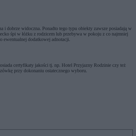
ana i dobrze widoczna. Ponadto tego typu obiekty zawsze posiadają w
ziecko śpi w łóżku z rodzicem lub przebywa w pokoju z co najmniej
 o ewentualnej dodatkowej adnotacji.
iada certyfikaty jakości tj. np. Hotel Przyjazny Rodzinie czy też
kazówkę przy dokonaniu ostatecznego wyboru.