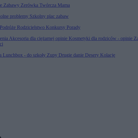
le
Zabawy
Zerówka
Twórcza Mama
olne problemy
Szkolny plac zabaw
Podróże
Rodzicielstwo
Konkursy
Porady
ienia
Akcesoria dla ciężarnej opinie
Kosmetyki dla rodziców - opinie
Z
ci
ia
Lunchbox - do szkoły
Zupy
Drugie danie
Desery
Kolacje