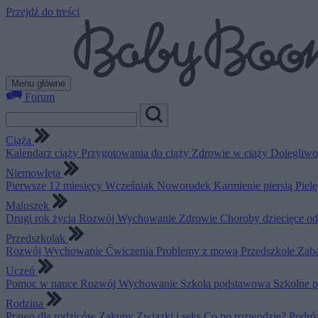
Przejdź do treści
Menu główne
Forum
Ciąża
Kalendarz ciąży
Przygotowania do ciąży
Zdrowie w ciąży
Dolegliwo
Niemowlęta
Pierwsze 12 miesięcy
Wcześniak
Noworodek
Karmienie piersią
Piel
Maluszek
Drugi rok życia
Rozwój
Wychowanie
Zdrowie
Choroby dziecięce o
Przedszkolak
Rozwój
Wychowanie
Ćwiczenia
Problemy z mową
Przedszkole
Zab
Uczeń
Pomoc w nauce
Rozwój
Wychowanie
Szkoła podstawowa
Szkolne 
Rodzina
Prawo dla rodziców
Zakupy
Związki i seks
Co po rozwodzie?
Podró