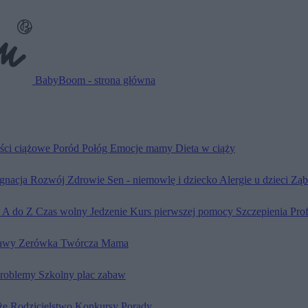
BabyBoom - strona główna
ści ciążowe
Poród
Połóg
Emocje mamy
Dieta w ciąży
ęgnacja
Rozwój
Zdrowie
Sen - niemowlę i dziecko
Alergie u dzieci
Ząb
d A do Z
Czas wolny
Jedzenie
Kurs pierwszej pomocy
Szczepienia
Pro
awy
Zerówka
Twórcza Mama
problemy
Szkolny plac zabaw
że
Rodzicielstwo
Konkursy
Porady