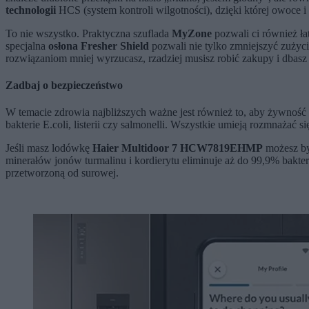
technologii
HCS (system kontroli wilgotności), dzięki której owoce
To nie wszystko. Praktyczna szuflada
MyZone
pozwali ci również ła
specjalna
osłona Fresher Shield
pozwali nie tylko zmniejszyć zużyc
rozwiązaniom mniej wyrzucasz, rzadziej musisz robić zakupy i dbasz 
Zadbaj o bezpieczeństwo
W temacie zdrowia najbliższych ważne jest również to, aby żywnoś
bakterie E.coli, listerii czy salmonelli. Wszystkie umieją rozmnaża
Jeśli masz lodówkę
Haier Multidoor 7 HCW7819EHMP
możesz by
minerałów jonów turmalinu i kordierytu eliminuje aż do 99,9% bakt
przetworzoną od surowej.