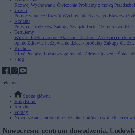
Rozwój
Wychowanie
Ćwiczenia
Problemy z mową
Przedszko
Uczeń
Pomoc w nauce
Rozwój
Wychowanie
Szkoła podstawowa
Szk
Rodzina
Prawo dla rodziców
Zakupy
Związki i seks
Co po rozwodzie?
Testujemy
Wózki i foteliki -opinie
Akcesoria do domu
Akcesoria do karm
opinie
Zdrowie i odżywianie dzieci - produkty
Zakupy dla dzie
Kuchnia
BLW
Przepisy
Podstawy gotowania
Zdrowe jedzenie
Śniadan
Blog
reklama
Strona główna
BabyBoom
Rodzina
Porady
Nowoczesne centrum dowodzenia. Lodówka w duchu zero wa
Nowoczesne centrum dowodzenia. Lodówka