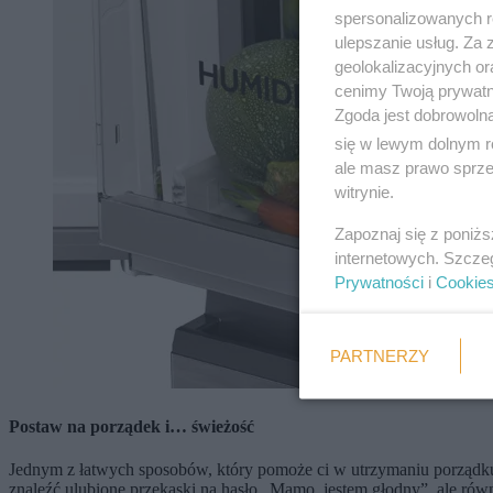
spersonalizowanych re
ulepszanie usług. Za
geolokalizacyjnych or
cenimy Twoją prywatno
Zgoda jest dobrowoln
się w lewym dolnym r
ale masz prawo sprzec
witrynie.
Zapoznaj się z poniż
internetowych. Szcze
Prywatności
i
Cookie
PARTNERZY
Postaw na porządek i… świeżość
Jednym z łatwych sposobów, który pomoże ci w utrzymaniu porządku 
znaleźć ulubione przekąski na hasło „Mamo, jestem głodny”, ale ró