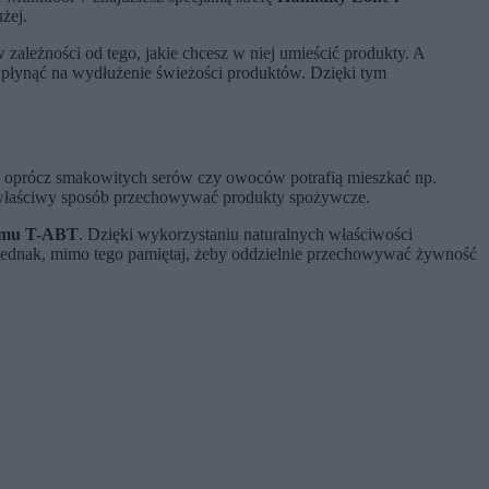
żej.
ależności od tego, jakie chcesz w niej umieścić produkty. A
 wpłynąć na wydłużenie świeżości produktów. Dzięki tym
ce oprócz smakowitych serów czy owoców potrafią mieszkać np.
 we właściwy sposób przechowywać produkty spożywcze.
emu T-ABT
. Dzięki wykorzystaniu naturalnych właściwości
. Jednak, mimo tego pamiętaj, żeby oddzielnie przechowywać żywność