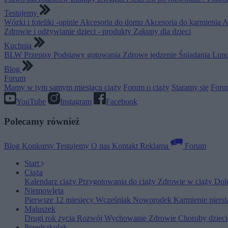
Testujemy
Wózki i foteliki -opinie
Akcesoria do domu
Akcesoria do karmienia
A
Zdrowie i odżywianie dzieci - produkty
Zakupy dla dzieci
Kuchnia
BLW
Przepisy
Podstawy gotowania
Zdrowe jedzenie
Śniadania
Lunc
Blog
Forum
Mamy w tym samym miesiącu ciąży
Forum o ciąży
Staramy się
Foru
YouTube
Instagram
Facebook
Polecamy również
Blog
Konkursy
Testujemy
O nas
Kontakt
Reklama
Forum
Start
Ciąża
Kalendarz ciąży
Przygotowania do ciąży
Zdrowie w ciąży
Dol
Niemowlęta
Pierwsze 12 miesięcy
Wcześniak
Noworodek
Karmienie piers
Maluszek
Drugi rok życia
Rozwój
Wychowanie
Zdrowie
Choroby dziec
Przedszkolak