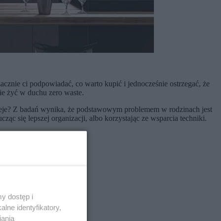
acznie ci podpowiadać, co warto kupić i jednocześnie ostrzegać, że
nie żyć w duchu zero waste.
zieje? Z badań wynika, że podstawowym problemem w rodzinach jest
ąc się lepszej organizacji, albo korzystając ze wsparcia techniki.
y dostęp i
lne identyfikatory,
iania