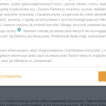
klam, wybór spersonalizowanych treści, pomiar reklam i treści, bad
 zgodą Użytkownika my i Zaufani Partnerzy możemy używać dokład
az aktywnie skanować charakterystykę urządzenia do celów identyfi
ść, prosimy o zgodę na korzystanie z tych technologii poprzez klikn
a i zawsze możesz ją zmienić/wycofać klikając przycisk ustawień pr
ogu strony
. Niektóre rodzaje przetwarzania danych nie wymagaj
iwić się takiemu przetwarzaniu. Preferencje będą miały zastosowania
szymi informacjami, abyś mógł świadomie i komfortowo korzystać z
gółowe informacje dotyczące przetwarzania Twoich danych znajdzi
s
oraz po kliknięciu w „Ustawienia”.
USTAWIENIA
w lodówce jest po prostu dobra organizacja przestrzeni. Odpowiedni
wnież zadbają o wytrzymałość w ich przechowywaniu. W lodówce Haier 