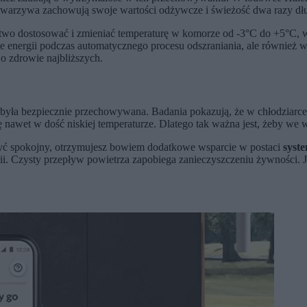
 i warzywa zachowują swoje wartości odżywcze i świeżość dwa razy dłu
two dostosować i zmieniać temperaturę w komorze od -3°C do +5°C, w z
ie energii podczas automatycznego procesu odszraniania, ale również
o zdrowie najbliższych.
ć była bezpiecznie przechowywana. Badania pokazują, że w chłodziar
ć się nawet w dość niskiej temperaturze. Dlatego tak ważna jest, żeby
ć spokojny, otrzymujesz bowiem dodatkowe wsparcie w postaci
syst
erii. Czysty przepływ powietrza zapobiega zanieczyszczeniu żywności