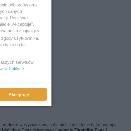
anie odbiorców oraz
nych danych
kacji. Ponieważ
ięcie „Akceptuję”.
ywatności znajdujący
ą zgody użytkownika,
 tylko na tej
 naszych serwisów
esz w
Polityce
Akceptuję
e produkty w wyznaczonych dla nich strefach nie tylko pomogą
Multidoor 7 znajdziesz specjalną strefę
Humidity Zone i