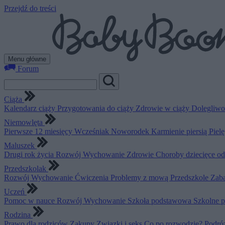
Przejdź do treści
Menu główne
Forum
Ciąża
Kalendarz ciąży
Przygotowania do ciąży
Zdrowie w ciąży
Dolegliwo
Niemowlęta
Pierwsze 12 miesięcy
Wcześniak
Noworodek
Karmienie piersią
Piel
Maluszek
Drugi rok życia
Rozwój
Wychowanie
Zdrowie
Choroby dziecięce o
Przedszkolak
Rozwój
Wychowanie
Ćwiczenia
Problemy z mową
Przedszkole
Zab
Uczeń
Pomoc w nauce
Rozwój
Wychowanie
Szkoła podstawowa
Szkolne 
Rodzina
Prawo dla rodziców
Zakupy
Związki i seks
Co po rozwodzie?
Podró