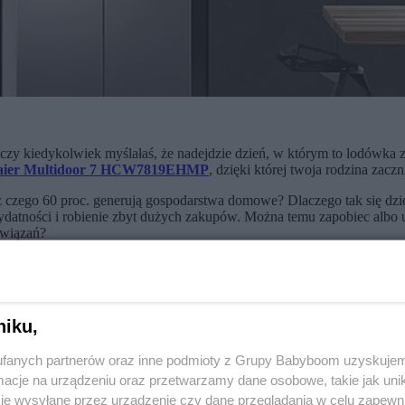
czy kiedykolwiek myślałaś, że nadejdzie dzień, w którym to lodówka z
aier Multidoor 7 HCW7819EHMP
, dzięki której twoja rodzina zacz
 z czego 60 proc. generują gospodarstwa domowe? Dlaczego tak się d
datności i robienie zbyt dużych zakupów. Można temu zapobiec albo ucz
związań?
niku,
fanych partnerów oraz inne podmioty z Grupy Babyboom uzyskujem
cje na urządzeniu oraz przetwarzamy dane osobowe, takie jak unika
je wysyłane przez urządzenie czy dane przeglądania w celu zapewn