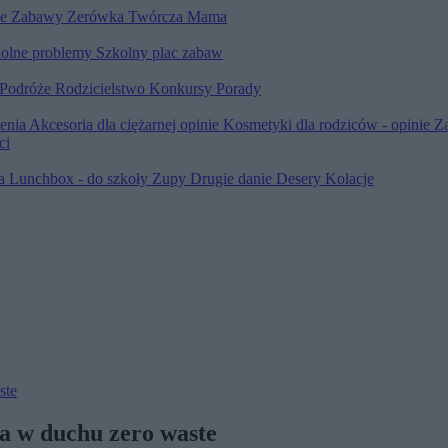
le
Zabawy
Zerówka
Twórcza Mama
olne problemy
Szkolny plac zabaw
Podróże
Rodzicielstwo
Konkursy
Porady
ienia
Akcesoria dla ciężarnej opinie
Kosmetyki dla rodziców - opinie
Z
ci
ia
Lunchbox - do szkoły
Zupy
Drugie danie
Desery
Kolacje
ste
 w duchu zero waste