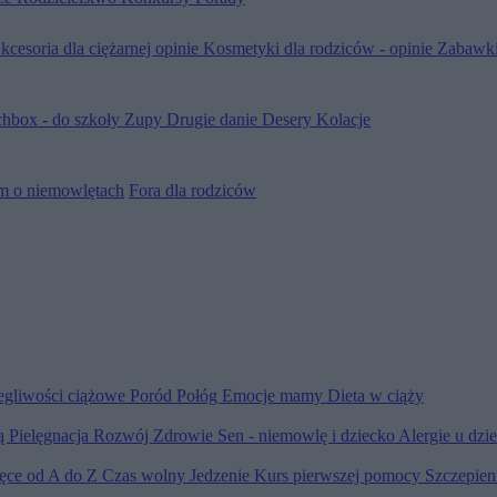
kcesoria dla ciężarnej opinie
Kosmetyki dla rodziców - opinie
Zabawki
hbox - do szkoły
Zupy
Drugie danie
Desery
Kolacje
m o niemowlętach
Fora dla rodziców
egliwości ciążowe
Poród
Połóg
Emocje mamy
Dieta w ciąży
ią
Pielęgnacja
Rozwój
Zdrowie
Sen - niemowlę i dziecko
Alergie u dzi
ięce od A do Z
Czas wolny
Jedzenie
Kurs pierwszej pomocy
Szczepien