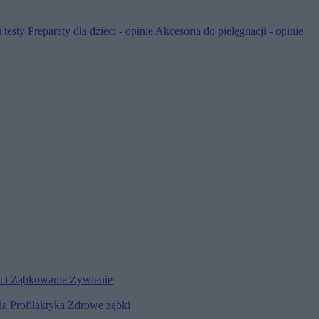
 testy
Preparaty dla dzieci - opinie
Akcesoria do pielęgnacji - opinie
eci
Ząbkowanie
Żywienie
ia
Profilaktyka
Zdrowe ząbki