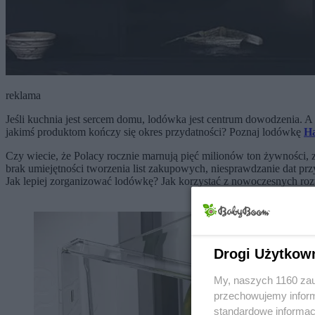
reklama
Jeśli kuchnia jest sercem domu, lodówka jest centrum dowodzenia. A 
jakimś produktom kończy się okres przydatności? Poznaj lodówkę
H
Czy wiecie, że Polacy rocznie marnują pięć milionów ton żywności,
brak umiejętności tworzenia list zakupowych, niesprawdzanie dat przy
Jak lepiej zorganizować lodówkę? Jak korzystać z nowoczesnych ro
Drogi Użytkow
My, naszych 1160 zau
przechowujemy informa
standardowe informac