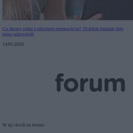
Co ekrany robią z mózgiem niemowlęcia? 10-letnie badanie daje
jasną odpowiedź
14/01/2026
W tej chwili na forum: