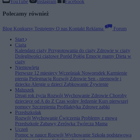
YouTube
Instagram
Facebook
Polecamy również
Blog
Konkursy
Testujemy
O nas
Kontakt
Reklama
Forum
Start
Ciąża
Kalendarz ciąży
Przygotowania do ciąży
Zdrowie w ciąży
Dolegliwości ciążowe
Poród
Połóg
Emocje mamy
Dieta w
ciąży
Niemowlęta
Pierwsze 12 miesięcy
Wcześniak
Noworodek
Karmienie
piersią
Pielęgnacja
Rozwój
Zdrowie
Sen - niemowlę i
dziecko
Alergie u dzieci
Ząbkowanie
Żywienie
Maluszek
Drugi rok życia
Rozwój
Wychowanie
Zdrowie
Choroby
dziecięce od A do Z
Czas wolny
Jedzenie
Kurs pierwszej
pomocy
Szczepienia
Profilaktyka
Zdrowe ząbki
Przedszkolak
Rozwój
Wychowanie
Ćwiczenia
Problemy z mową
Przedszkole
Zabawy
Zerówka
Twórcza Mama
Uczeń
Pomoc w nauce
Rozwój
Wychowanie
Szkoła podstawowa