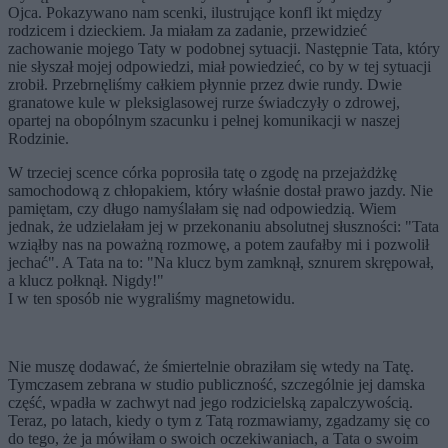
Ojca. Pokazywano nam scenki, ilustrujące konfl ikt między
rodzicem i dzieckiem. Ja miałam za zadanie, przewidzieć
zachowanie mojego Taty w podobnej sytuacji. Następnie Tata, który
nie słyszał mojej odpowiedzi, miał powiedzieć, co by w tej sytuacji
zrobił. Przebrnęliśmy całkiem płynnie przez dwie rundy. Dwie
granatowe kule w pleksiglasowej rurze świadczyły o zdrowej,
opartej na obopólnym szacunku i pełnej komunikacji w naszej
Rodzinie.
W trzeciej scence córka poprosiła tatę o zgodę na przejażdżkę
samochodową z chłopakiem, który właśnie dostał prawo jazdy. Nie
pamiętam, czy długo namyślałam się nad odpowiedzią. Wiem
jednak, że udzielałam jej w przekonaniu absolutnej słuszności: "Tata
wziąłby nas na poważną rozmowę, a potem zaufałby mi i pozwolił
jechać". A Tata na to: "Na klucz bym zamknął, sznurem skrępował,
a klucz połknął. Nigdy!"
I w ten sposób nie wygraliśmy magnetowidu.
Nie muszę dodawać, że śmiertelnie obraziłam się wtedy na Tatę.
Tymczasem zebrana w studio publiczność, szczególnie jej damska
część, wpadła w zachwyt nad jego rodzicielską zapalczywością.
Teraz, po latach, kiedy o tym z Tatą rozmawiamy, zgadzamy się co
do tego, że ja mówiłam o swoich oczekiwaniach, a Tata o swoim