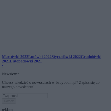
Marcówki 2022
Lutówki 2022
Styczniówki 2022
Grudniówki
2021
Listopadówki 2021
•
Newsletter
Chcesz wiedzieć o nowościach w babyboom.pl? Zapisz się do
naszego newslettera!
Dołącz
reklama