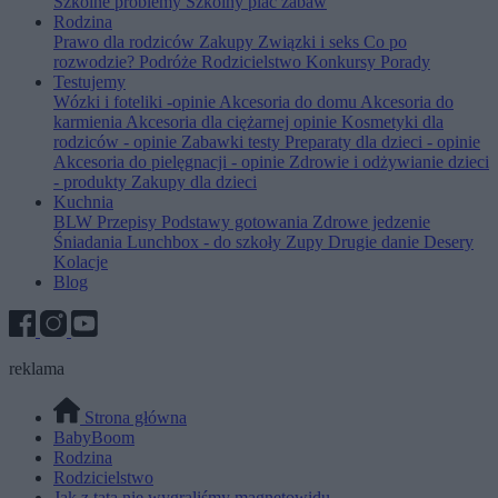
Szkolne problemy
Szkolny plac zabaw
Rodzina
Prawo dla rodziców
Zakupy
Związki i seks
Co po
rozwodzie?
Podróże
Rodzicielstwo
Konkursy
Porady
Testujemy
Wózki i foteliki -opinie
Akcesoria do domu
Akcesoria do
karmienia
Akcesoria dla ciężarnej opinie
Kosmetyki dla
rodziców - opinie
Zabawki testy
Preparaty dla dzieci - opinie
Akcesoria do pielęgnacji - opinie
Zdrowie i odżywianie dzieci
- produkty
Zakupy dla dzieci
Kuchnia
BLW
Przepisy
Podstawy gotowania
Zdrowe jedzenie
Śniadania
Lunchbox - do szkoły
Zupy
Drugie danie
Desery
Kolacje
Blog
reklama
Strona główna
BabyBoom
Rodzina
Rodzicielstwo
Jak z tatą nie wygraliśmy magnetowidu...