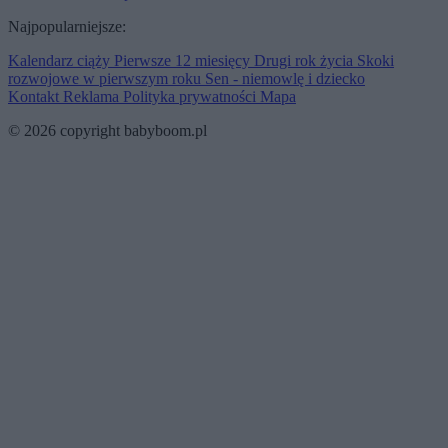
Najpopularniejsze:
Kalendarz ciąży
Pierwsze 12 miesięcy
Drugi rok życia
Skoki
rozwojowe w pierwszym roku
Sen - niemowlę i dziecko
Kontakt
Reklama
Polityka prywatności
Mapa
© 2026 copyright babyboom.pl