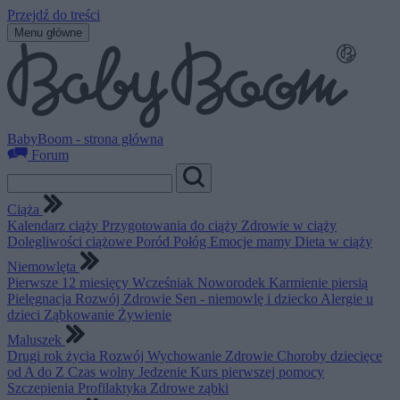
Przejdź do treści
Menu główne
BabyBoom - strona główna
Forum
Ciąża
Kalendarz ciąży
Przygotowania do ciąży
Zdrowie w ciąży
Dolegliwości ciążowe
Poród
Połóg
Emocje mamy
Dieta w ciąży
Niemowlęta
Pierwsze 12 miesięcy
Wcześniak
Noworodek
Karmienie piersią
Pielęgnacja
Rozwój
Zdrowie
Sen - niemowlę i dziecko
Alergie u
dzieci
Ząbkowanie
Żywienie
Maluszek
Drugi rok życia
Rozwój
Wychowanie
Zdrowie
Choroby dziecięce
od A do Z
Czas wolny
Jedzenie
Kurs pierwszej pomocy
Szczepienia
Profilaktyka
Zdrowe ząbki