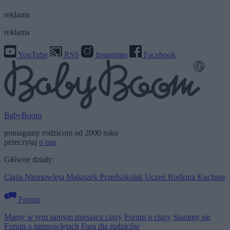
reklama
reklama
YouTube
RSS
Instagram
Facebook
BabyBoom
pomagamy rodzicom od 2000 roku
przeczytaj
o nas
Główne działy:
Ciąża
Niemowlęta
Maluszek
Przedszkolak
Uczeń
Rodzina
Kuchnia
Forum
Mamy w tym samym miesiącu ciąży
Forum o ciąży
Staramy się
Forum o niemowlętach
Fora dla rodziców