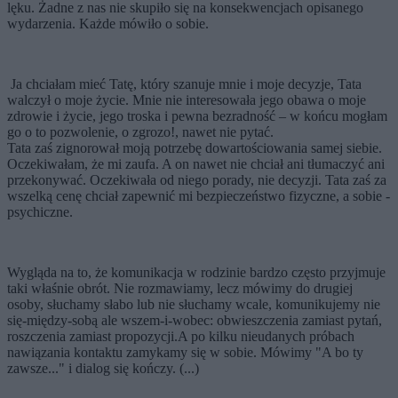
lęku. Żadne z nas nie skupiło się na konsekwencjach opisanego
wydarzenia. Każde mówiło o sobie.
Ja chciałam mieć Tatę, który szanuje mnie i moje decyzje, Tata
walczył o moje życie. Mnie nie interesowała jego obawa o moje
zdrowie i życie, jego troska i pewna bezradność – w końcu mogłam
go o to pozwolenie, o zgrozo!, nawet nie pytać.
Tata zaś zignorował moją potrzebę dowartościowania samej siebie.
Oczekiwałam, że mi zaufa. A on nawet nie chciał ani tłumaczyć ani
przekonywać. Oczekiwała od niego porady, nie decyzji. Tata zaś za
wszelką cenę chciał zapewnić mi bezpieczeństwo fizyczne, a sobie -
psychiczne.
Wygląda na to, że komunikacja w rodzinie bardzo często przyjmuje
taki właśnie obrót. Nie rozmawiamy, lecz mówimy do drugiej
osoby, słuchamy słabo lub nie słuchamy wcale, komunikujemy nie
się-między-sobą ale wszem-i-wobec: obwieszczenia zamiast pytań,
roszczenia zamiast propozycji.A po kilku nieudanych próbach
nawiązania kontaktu zamykamy się w sobie. Mówimy "A bo ty
zawsze..." i dialog się kończy. (...)