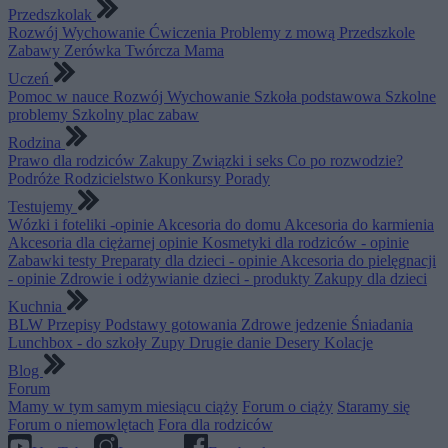
Przedszkolak
Rozwój
Wychowanie
Ćwiczenia
Problemy z mową
Przedszkole
Zabawy
Zerówka
Twórcza Mama
Uczeń
Pomoc w nauce
Rozwój
Wychowanie
Szkoła podstawowa
Szkolne
problemy
Szkolny plac zabaw
Rodzina
Prawo dla rodziców
Zakupy
Związki i seks
Co po rozwodzie?
Podróże
Rodzicielstwo
Konkursy
Porady
Testujemy
Wózki i foteliki -opinie
Akcesoria do domu
Akcesoria do karmienia
Akcesoria dla ciężarnej opinie
Kosmetyki dla rodziców - opinie
Zabawki testy
Preparaty dla dzieci - opinie
Akcesoria do pielęgnacji
- opinie
Zdrowie i odżywianie dzieci - produkty
Zakupy dla dzieci
Kuchnia
BLW
Przepisy
Podstawy gotowania
Zdrowe jedzenie
Śniadania
Lunchbox - do szkoły
Zupy
Drugie danie
Desery
Kolacje
Blog
Forum
Mamy w tym samym miesiącu ciąży
Forum o ciąży
Staramy się
Forum o niemowlętach
Fora dla rodziców