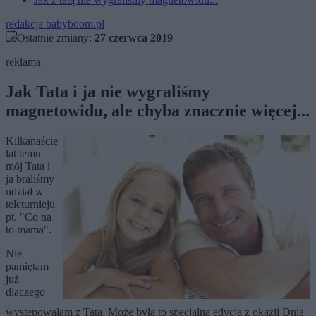
redakcja babyboom.pl
Ostatnie zmiany:
27 czerwca 2019
reklama
Jak Tata i ja nie wygraliśmy
magnetowidu, ale chyba znacznie więcej...
Kilkanaście
lat temu
mój Tata i
ja braliśmy
udział w
teleturnieju
pt. "Co na
to mama".
Nie
pamiętam
już
dlaczego
występowałam z Tatą. Może była to specjalna edycja z okazji Dnia