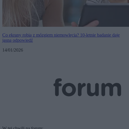
Co ekrany robią z mózgiem niemowlęcia? 10-letnie badanie daje
jasną odpowiedź
14/01/2026
W tej chwili na forum: