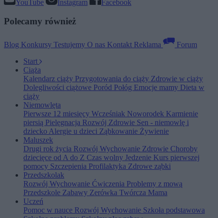
YouTube
Instagram
Facebook
Polecamy również
Blog
Konkursy
Testujemy
O nas
Kontakt
Reklama
Forum
Start
Ciąża
Kalendarz ciąży
Przygotowania do ciąży
Zdrowie w ciąży
Dolegliwości ciążowe
Poród
Połóg
Emocje mamy
Dieta w
ciąży
Niemowlęta
Pierwsze 12 miesięcy
Wcześniak
Noworodek
Karmienie
piersią
Pielęgnacja
Rozwój
Zdrowie
Sen - niemowlę i
dziecko
Alergie u dzieci
Ząbkowanie
Żywienie
Maluszek
Drugi rok życia
Rozwój
Wychowanie
Zdrowie
Choroby
dziecięce od A do Z
Czas wolny
Jedzenie
Kurs pierwszej
pomocy
Szczepienia
Profilaktyka
Zdrowe ząbki
Przedszkolak
Rozwój
Wychowanie
Ćwiczenia
Problemy z mową
Przedszkole
Zabawy
Zerówka
Twórcza Mama
Uczeń
Pomoc w nauce
Rozwój
Wychowanie
Szkoła podstawowa