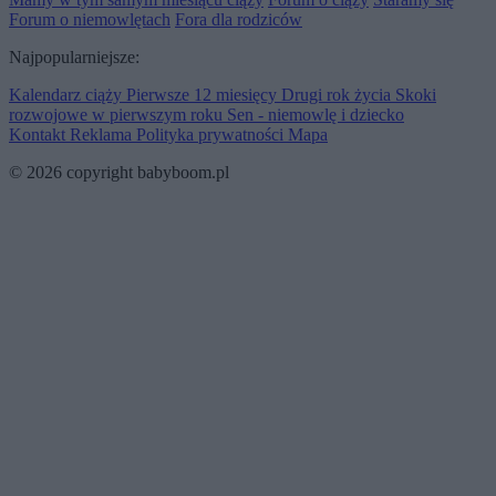
Forum o niemowlętach
Fora dla rodziców
Najpopularniejsze:
Kalendarz ciąży
Pierwsze 12 miesięcy
Drugi rok życia
Skoki
rozwojowe w pierwszym roku
Sen - niemowlę i dziecko
Kontakt
Reklama
Polityka prywatności
Mapa
© 2026 copyright babyboom.pl