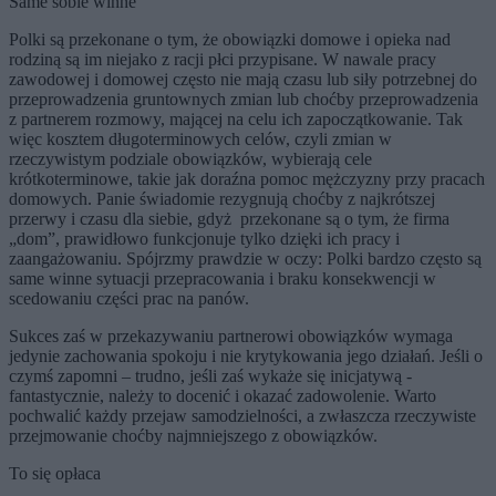
Same sobie winne
Polki są przekonane o tym, że obowiązki domowe i opieka nad
rodziną są im niejako z racji płci przypisane. W nawale pracy
zawodowej i domowej często nie mają czasu lub siły potrzebnej do
przeprowadzenia gruntownych zmian lub choćby przeprowadzenia
z partnerem rozmowy, mającej na celu ich zapoczątkowanie. Tak
więc kosztem długoterminowych celów, czyli zmian w
rzeczywistym podziale obowiązków, wybierają cele
krótkoterminowe, takie jak doraźna pomoc mężczyzny przy pracach
domowych. Panie świadomie rezygnują choćby z najkrótszej
przerwy i czasu dla siebie, gdyż przekonane są o tym, że firma
„dom”, prawidłowo funkcjonuje tylko dzięki ich pracy i
zaangażowaniu. Spójrzmy prawdzie w oczy: Polki bardzo często są
same winne sytuacji przepracowania i braku konsekwencji w
scedowaniu części prac na panów.
Sukces zaś w przekazywaniu partnerowi obowiązków wymaga
jedynie zachowania spokoju i nie krytykowania jego działań. Jeśli o
czymś zapomni – trudno, jeśli zaś wykaże się inicjatywą -
fantastycznie, należy to docenić i okazać zadowolenie. Warto
pochwalić każdy przejaw samodzielności, a zwłaszcza rzeczywiste
przejmowanie choćby najmniejszego z obowiązków.
To się opłaca