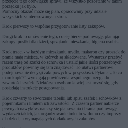
przejęcie tego obowiązku sprawi, że wszystko pozostanie w takim
porządku jak było.
Pomocny okazać może się plan, opracowany przy udziale
wszystkich zainteresowanych stron.
Krok pierwszy to wspólne przygotowanie listy zakupów.
Drugi krok to omówienie tego, co się bierze pod uwagę, planując
zakupy: posiłki dla dzieci, sprzątanie mieszkania, higiena osobista.
Krok trzeci - w każdym mieszkaniu mydło, makaron czy proszek do
prania mają miejsca, w których są składowane. Wystarczy przebyć
razem trasę od szafki do schowka i ustalić jakie ilości potrzebnych
produktów powinny się tam znajdować. To ułatwi partnerowi
podejmowanie decyzji zakupowych w przyszłości. Pytania „To co
mam kupić?” wymagają powtórzenia wspólnego przeglądu
zawartości szafek. Niektórym osobom łatwiej jest uczyć się, gdy
posiadają instrukcję postępowania.
Krok czwarty to stworzenie tabelki lub spisu szafek i schowków z
pojemnikami i limitem ich zawartości. Z czasem partner nabierze
pewnych nawyków, nauczy się planowania i brania pod uwagę
wydarzeń takich, jak organizowanie imienin w domu czy imprezy
dla dzieci, a wymagających dodatkowych zakupów.