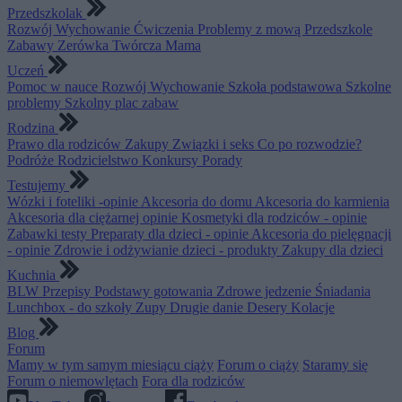
Przedszkolak
Rozwój
Wychowanie
Ćwiczenia
Problemy z mową
Przedszkole
Zabawy
Zerówka
Twórcza Mama
Uczeń
Pomoc w nauce
Rozwój
Wychowanie
Szkoła podstawowa
Szkolne
problemy
Szkolny plac zabaw
Rodzina
Prawo dla rodziców
Zakupy
Związki i seks
Co po rozwodzie?
Podróże
Rodzicielstwo
Konkursy
Porady
Testujemy
Wózki i foteliki -opinie
Akcesoria do domu
Akcesoria do karmienia
Akcesoria dla ciężarnej opinie
Kosmetyki dla rodziców - opinie
Zabawki testy
Preparaty dla dzieci - opinie
Akcesoria do pielęgnacji
- opinie
Zdrowie i odżywianie dzieci - produkty
Zakupy dla dzieci
Kuchnia
BLW
Przepisy
Podstawy gotowania
Zdrowe jedzenie
Śniadania
Lunchbox - do szkoły
Zupy
Drugie danie
Desery
Kolacje
Blog
Forum
Mamy w tym samym miesiącu ciąży
Forum o ciąży
Staramy się
Forum o niemowlętach
Fora dla rodziców