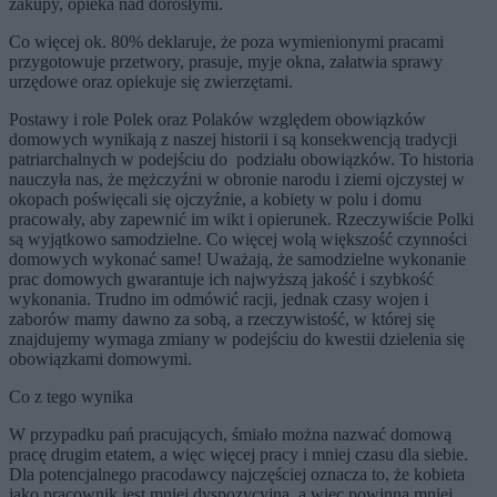
zakupy, opieka nad dorosłymi.
Co więcej ok. 80% deklaruje, że poza wymienionymi pracami
przygotowuje przetwory, prasuje, myje okna, załatwia sprawy
urzędowe oraz opiekuje się zwierzętami.
Postawy i role Polek oraz Polaków względem obowiązków
domowych wynikają z naszej historii i są konsekwencją tradycji
patriarchalnych w podejściu do podziału obowiązków. To historia
nauczyła nas, że mężczyźni w obronie narodu i ziemi ojczystej w
okopach poświęcali się ojczyźnie, a kobiety w polu i domu
pracowały, aby zapewnić im wikt i opierunek. Rzeczywiście Polki
są wyjątkowo samodzielne. Co więcej wolą większość czynności
domowych wykonać same! Uważają, że samodzielne wykonanie
prac domowych gwarantuje ich najwyższą jakość i szybkość
wykonania. Trudno im odmówić racji, jednak czasy wojen i
zaborów mamy dawno za sobą, a rzeczywistość, w której się
znajdujemy wymaga zmiany w podejściu do kwestii dzielenia się
obowiązkami domowymi.
Co z tego wynika
W przypadku pań pracujących, śmiało można nazwać domową
pracę drugim etatem, a więc więcej pracy i mniej czasu dla siebie.
Dla potencjalnego pracodawcy najczęściej oznacza to, że kobieta
jako pracownik jest mniej dyspozycyjna, a więc powinna mniej