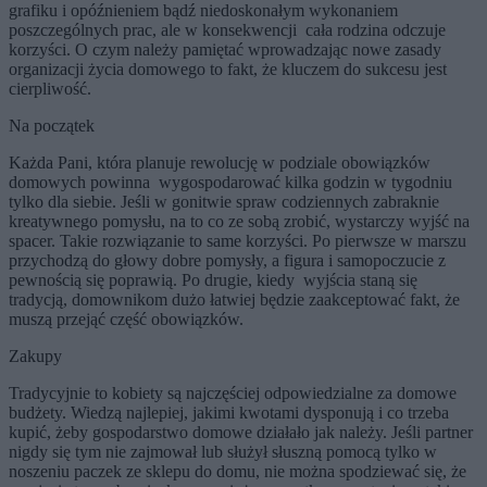
grafiku i opóźnieniem bądź niedoskonałym wykonaniem
poszczególnych prac, ale w konsekwencji cała rodzina odczuje
korzyści. O czym należy pamiętać wprowadzając nowe zasady
organizacji życia domowego to fakt, że kluczem do sukcesu jest
cierpliwość.
Na początek
Każda Pani, która planuje rewolucję w podziale obowiązków
domowych powinna wygospodarować kilka godzin w tygodniu
tylko dla siebie. Jeśli w gonitwie spraw codziennych zabraknie
kreatywnego pomysłu, na to co ze sobą zrobić, wystarczy wyjść na
spacer. Takie rozwiązanie to same korzyści. Po pierwsze w marszu
przychodzą do głowy dobre pomysły, a figura i samopoczucie z
pewnością się poprawią. Po drugie, kiedy wyjścia staną się
tradycją, domownikom dużo łatwiej będzie zaakceptować fakt, że
muszą przejąć część obowiązków.
Zakupy
Tradycyjnie to kobiety są najczęściej odpowiedzialne za domowe
budżety. Wiedzą najlepiej, jakimi kwotami dysponują i co trzeba
kupić, żeby gospodarstwo domowe działało jak należy. Jeśli partner
nigdy się tym nie zajmował lub służył słuszną pomocą tylko w
noszeniu paczek ze sklepu do domu, nie można spodziewać się, że