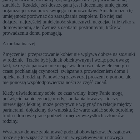
zarabiać. Rzadziej zaś dostrzegana jest i doceniana umiejętność
organizacji czasu pracy swojego i domowników. Śmiało można tę
umiejętność porównać do zarządzania zespołem. Do niej zaś
dołącza najczęściej umiejętność skutecznych negocjacji nie tylko z
domownikami, ale również z osobami postronnymi, które w
prowadzeniu domu pomagają.
A można inaczej
Zmęczenie i przepracowanie kobiet nie wpływa dobrze na stosunki
w rodzinie. Trzeba być jednak obiektywnym i wziąć pod uwagę
fakt, że często panowie nie mają świadomości jak wiele energii i
czasu pochłaniają czynności związane z prowadzeniem domu i
opieką nad rodziną. Panowie są zazwyczaj proszeni o pomoc, ale
nie ponoszą współodpowiedzialności za część zadań.
Kiedy uświadomimy sobie, że czas wolny, który Panie mogą
poświęcić na pielęgnację urody, spotkania towarzyskie czy
interesującą lekturę, może pozytywnie wpłynąć na relacje między
partnerami, dojdziemy do wniosku, że warto zadać sobie odrobinę
trudu i domowe prace podzielić między wszystkich członków
rodziny.
Wystarczy dobrze zaplanować podział obowiązków. Początkowo
może się to wiązać z trudnościami w egzekwowaniu nowego