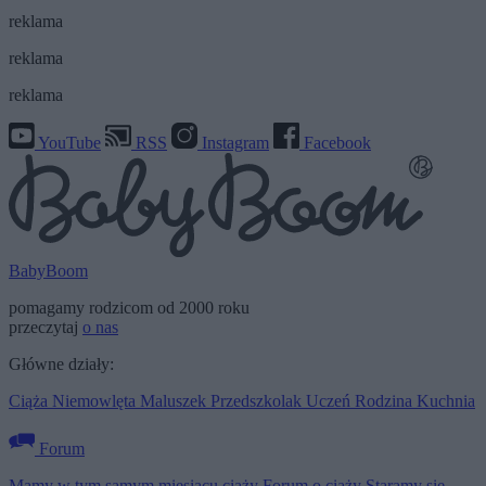
reklama
reklama
reklama
YouTube
RSS
Instagram
Facebook
BabyBoom
pomagamy rodzicom od 2000 roku
przeczytaj
o nas
Główne działy:
Ciąża
Niemowlęta
Maluszek
Przedszkolak
Uczeń
Rodzina
Kuchnia
Forum
Mamy w tym samym miesiącu ciąży
Forum o ciąży
Staramy się