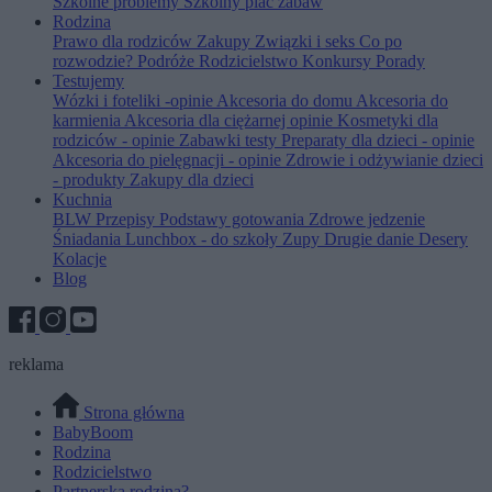
Szkolne problemy
Szkolny plac zabaw
Rodzina
Prawo dla rodziców
Zakupy
Związki i seks
Co po
rozwodzie?
Podróże
Rodzicielstwo
Konkursy
Porady
Testujemy
Wózki i foteliki -opinie
Akcesoria do domu
Akcesoria do
karmienia
Akcesoria dla ciężarnej opinie
Kosmetyki dla
rodziców - opinie
Zabawki testy
Preparaty dla dzieci - opinie
Akcesoria do pielęgnacji - opinie
Zdrowie i odżywianie dzieci
- produkty
Zakupy dla dzieci
Kuchnia
BLW
Przepisy
Podstawy gotowania
Zdrowe jedzenie
Śniadania
Lunchbox - do szkoły
Zupy
Drugie danie
Desery
Kolacje
Blog
reklama
Strona główna
BabyBoom
Rodzina
Rodzicielstwo
Partnerska rodzina?