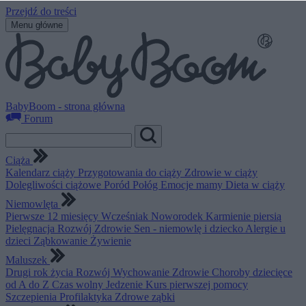
Przejdź do treści
Menu główne
BabyBoom - strona główna
Forum
Ciąża
Kalendarz ciąży
Przygotowania do ciąży
Zdrowie w ciąży
Dolegliwości ciążowe
Poród
Połóg
Emocje mamy
Dieta w ciąży
Niemowlęta
Pierwsze 12 miesięcy
Wcześniak
Noworodek
Karmienie piersią
Pielęgnacja
Rozwój
Zdrowie
Sen - niemowlę i dziecko
Alergie u
dzieci
Ząbkowanie
Żywienie
Maluszek
Drugi rok życia
Rozwój
Wychowanie
Zdrowie
Choroby dziecięce
od A do Z
Czas wolny
Jedzenie
Kurs pierwszej pomocy
Szczepienia
Profilaktyka
Zdrowe ząbki