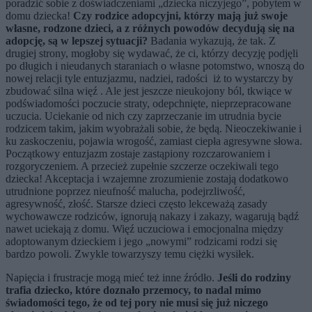
poradzić sobie z doświadczeniami „dziecka niczyjego”, pobytem w
domu dziecka!
Czy rodzice adopcyjni, którzy mają już swoje
własne, rodzone dzieci, a z różnych powodów decydują się na
adopcję, są w lepszej sytuacji?
Badania wykazują, że tak. Z
drugiej strony, mogłoby się wydawać, że ci, którzy decyzję podjęli
po długich i nieudanych staraniach o własne potomstwo, wnoszą do
nowej relacji tyle entuzjazmu, nadziei, radości iż to wystarczy by
zbudować silna więź . Ale jest jeszcze nieukojony ból, tkwiące w
podświadomości poczucie straty, odepchnięte, nieprzepracowane
uczucia. Uciekanie od nich czy zaprzeczanie im utrudnia bycie
rodzicem takim, jakim wyobrażali sobie, że będą. Nieoczekiwanie i
ku zaskoczeniu, pojawia wrogość, zamiast ciepła agresywne słowa.
Początkowy entuzjazm zostaje zastąpiony rozczarowaniem i
rozgoryczeniem. A przecież zupełnie szczerze oczekiwali tego
dziecka! Akceptacja i wzajemne zrozumienie zostają dodatkowo
utrudnione poprzez nieufność malucha, podejrzliwość,
agresywność, złość. Starsze dzieci często lekceważą zasady
wychowawcze rodziców, ignorują nakazy i zakazy, wagarują bądź
nawet uciekają z domu. Więź uczuciowa i emocjonalna między
adoptowanym dzieckiem i jego „nowymi” rodzicami rodzi się
bardzo powoli. Zwykle towarzyszy temu ciężki wysiłek.
Napięcia i frustracje mogą mieć też inne źródło.
Jeśli do rodziny
trafia dziecko, które doznało przemocy, to nadal mimo
świadomości tego, że od tej pory nie musi się już niczego