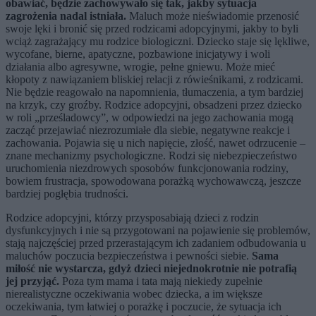
obawiać, będzie zachowywało się tak, jakby sytuacja
zagrożenia nadal istniała.
Maluch może nieświadomie przenosić
swoje lęki i bronić się przed rodzicami adopcyjnymi, jakby to byli
wciąż zagrażający mu rodzice biologiczni. Dziecko staje się lękliwe,
wycofane, bierne, apatyczne, pozbawione inicjatywy i woli
działania albo agresywne, wrogie, pełne gniewu. Może mieć
kłopoty z nawiązaniem bliskiej relacji z rówieśnikami, z rodzicami.
Nie będzie reagowało na napomnienia, tłumaczenia, a tym bardziej
na krzyk, czy groźby. Rodzice adopcyjni, obsadzeni przez dziecko
w roli „prześladowcy”, w odpowiedzi na jego zachowania mogą
zacząć przejawiać niezrozumiałe dla siebie, negatywne reakcje i
zachowania. Pojawia się u nich napięcie, złość, nawet odrzucenie –
znane mechanizmy psychologiczne. Rodzi się niebezpieczeństwo
uruchomienia niezdrowych sposobów funkcjonowania rodziny,
bowiem frustracja, spowodowana porażką wychowawczą, jeszcze
bardziej pogłębia trudności.
Rodzice adopcyjni, którzy przysposabiają dzieci z rodzin
dysfunkcyjnych i nie są przygotowani na pojawienie się problemów,
stają najczęściej przed przerastającym ich zadaniem odbudowania u
maluchów poczucia bezpieczeństwa i pewności siebie.
Sama
miłość nie wystarcza, gdyż dzieci niejednokrotnie nie potrafią
jej przyjąć.
Poza tym mama i tata mają niekiedy zupełnie
nierealistyczne oczekiwania wobec dziecka, a im większe
oczekiwania, tym łatwiej o porażkę i poczucie, że sytuacja ich