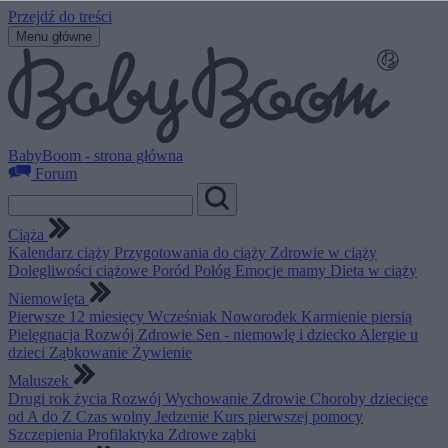
Przejdź do treści
Menu główne
BabyBoom - strona główna
Forum
Ciąża
Kalendarz ciąży
Przygotowania do ciąży
Zdrowie w ciąży
Dolegliwości ciążowe
Poród
Połóg
Emocje mamy
Dieta w ciąży
Niemowlęta
Pierwsze 12 miesięcy
Wcześniak
Noworodek
Karmienie piersią
Pielęgnacja
Rozwój
Zdrowie
Sen - niemowlę i dziecko
Alergie u
dzieci
Ząbkowanie
Żywienie
Maluszek
Drugi rok życia
Rozwój
Wychowanie
Zdrowie
Choroby dziecięce
od A do Z
Czas wolny
Jedzenie
Kurs pierwszej pomocy
Szczepienia
Profilaktyka
Zdrowe ząbki