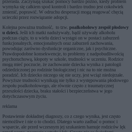
przerasta. Zaczynają szukać pomocy bardzo późno, kiedy problem
wymyka się całkiem spod kontroli i bardzo trudno jest cokolwiek
zmienić, poprawić. W odruchu desperacji mogą reagować chęcią
ucieczki przez rozwiązanie adopcji.
Kolejna poważna trudność, to tzw.
poalkoholowy zespół płodowy
u dzieci.
Jeśli ich matki nadużywały, bądź używały alkoholu
podczas ciąży, to u wielu dzieci wystąpi on w postaci zaburzeń
funkcjonalnych, emocjonalnych oraz zaburzeń zachowania,
powodując zarówno dysfunkcje organiczne, jak i psychiczne.
Prawdopodobne konsekwencje, to problemy z nadpobudliwością
psychoruchową, kłopoty w szkole, trudności w uczeniu. Rodzice
mogą mieć poczucie, że zachowanie dziecka wynika z patologii
odziedziczonej po rodzinie biologicznej i nic na to nie można
poradzić. Ich dziecko niczego się nie uczy, jest wciąż niedojrzałe.
Powyższe trudności wynikają nie tylko z występowania płodowego
zespołu poalkoholowego, ale równie często z traumatycznej
przeszłości dziecka, braku stałości i bezpieczeństwa w jego
dotychczasowym życiu.
reklama
Postawienie dokładnej diagnozy, co z czego wynika, jest często
niemożliwe i nie o to chodzi. Dlatego warto zadbać o pomoc i
wsparcie, ale przed wczesnym jej szukaniem hamuje rodziców lęk