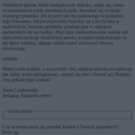
Niektórym parom, które zaadaptowały dziecko, udaje się, mimo
wcześniejszych wielu nieudanych prób, doczekać się swojego
własnego potomka. Do tej pory nie ma naukowego wyjaśnienia
tego fenomenu. Innym przychodzi borykać się z kryzysami w
małżeństwie, bowiem problemy poadopcyjne w relacjach
partnerskich nie są rzadkie. Zbyt duże zaabsorbowanie opieką nad
maluchem skutkuje obniżeniem jakości związku małżeńskiego co
nie służy rodzinie, dlatego trzeba umieć zachować zdrową
równowagę.
reklama
Mimo wielu trudów, a nawet bólu i łez, adopcja dziecka to cudowny
dar, który warto pielęgnować, cieszyć się nim i chronić go. Dopiero
czas pokaże jego wartość.
Anna Czajkowska
pedagog, logopeda, trener
Ocena tekstu
Czy ta strona może się przydać komuś z Twoich znajomych?
Poleć ją: