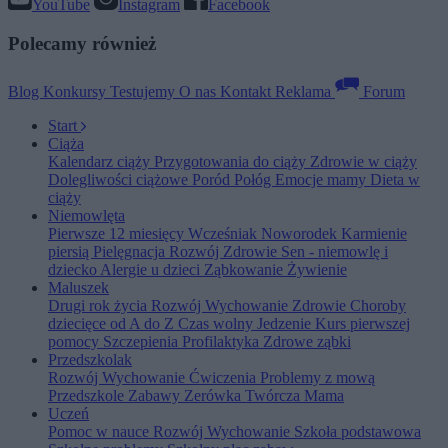
YouTube
Instagram
Facebook
Polecamy również
Blog
Konkursy
Testujemy
O nas
Kontakt
Reklama
Forum
Start
Ciąża
Kalendarz ciąży
Przygotowania do ciąży
Zdrowie w ciąży
Dolegliwości ciążowe
Poród
Połóg
Emocje mamy
Dieta w
ciąży
Niemowlęta
Pierwsze 12 miesięcy
Wcześniak
Noworodek
Karmienie
piersią
Pielęgnacja
Rozwój
Zdrowie
Sen - niemowlę i
dziecko
Alergie u dzieci
Ząbkowanie
Żywienie
Maluszek
Drugi rok życia
Rozwój
Wychowanie
Zdrowie
Choroby
dziecięce od A do Z
Czas wolny
Jedzenie
Kurs pierwszej
pomocy
Szczepienia
Profilaktyka
Zdrowe ząbki
Przedszkolak
Rozwój
Wychowanie
Ćwiczenia
Problemy z mową
Przedszkole
Zabawy
Zerówka
Twórcza Mama
Uczeń
Pomoc w nauce
Rozwój
Wychowanie
Szkoła podstawowa