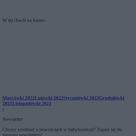
W tej chwili na forum:
Marcówki 2022
Lutówki 2022
Styczniówki 2022
Grudniówki
2021
Listopadówki 2021
•
Newsletter
Chcesz wiedzieć o nowościach w babyboom.pl? Zapisz się do
naszego newslettera!