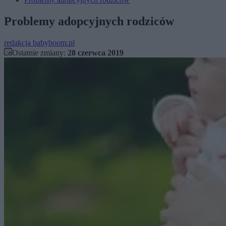
Problemy adopcyjnych rodziców
redakcja babyboom.pl
Ostatnie zmiany:
28 czerwca 2019