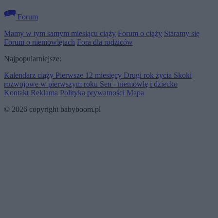
Forum
Mamy w tym samym miesiącu ciąży
Forum o ciąży
Staramy się
Forum o niemowlętach
Fora dla rodziców
Najpopularniejsze:
Kalendarz ciąży
Pierwsze 12 miesięcy
Drugi rok życia
Skoki
rozwojowe w pierwszym roku
Sen - niemowlę i dziecko
Kontakt
Reklama
Polityka prywatności
Mapa
© 2026 copyright babyboom.pl