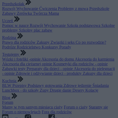
Przedszkolak
Rozwój
Wychowanie
Ćwiczenia
Problemy z mową
Przedszkole
Zabawy
Zerówka
Twórcza Mama
Uczeń
Pomoc w nauce
Rozwój
Wychowanie
Szkoła podstawowa
Szkolne
problemy
Szkolny plac zabaw
Rodzina
Prawo dla rodziców
Zakupy
Związki i seks
Co po rozwodzie?
Podróże
Rodzicielstwo
Konkursy
Porady
Testujemy
Wózki i foteliki -opinie
Akcesoria do domu
Akcesoria do karmienia
Akcesoria dla ciężarnej opinie
Kosmetyki dla rodziców - opinie
Zabawki testy
Preparaty dla dzieci - opinie
Akcesoria do pielęgnacji
- opinie
Zdrowie i odżywianie dzieci - produkty
Zakupy dla dzieci
Kuchnia
BLW
Przepisy
Podstawy gotowania
Zdrowe jedzenie
Śniadania
Lunchbox - do szkoły
Zupy
Drugie danie
Desery
Kolacje
Blog
Forum
Mamy w tym samym miesiącu ciąży
Forum o ciąży
Staramy się
Forum o niemowlętach
Fora dla rodziców