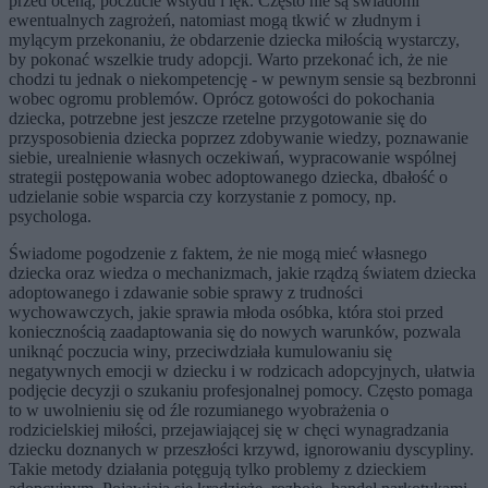
przed oceną, poczucie wstydu i lęk. Często nie są świadomi
ewentualnych zagrożeń, natomiast mogą tkwić w złudnym i
mylącym przekonaniu, że obdarzenie dziecka miłością wystarczy,
by pokonać wszelkie trudy adopcji. Warto przekonać ich, że nie
chodzi tu jednak o niekompetencję - w pewnym sensie są bezbronni
wobec ogromu problemów. Oprócz gotowości do pokochania
dziecka, potrzebne jest jeszcze rzetelne przygotowanie się do
przysposobienia dziecka poprzez zdobywanie wiedzy, poznawanie
siebie, urealnienie własnych oczekiwań, wypracowanie wspólnej
strategii postępowania wobec adoptowanego dziecka, dbałość o
udzielanie sobie wsparcia czy korzystanie z pomocy, np.
psychologa.
Świadome pogodzenie z faktem, że nie mogą mieć własnego
dziecka oraz wiedza o mechanizmach, jakie rządzą światem dziecka
adoptowanego i zdawanie sobie sprawy z trudności
wychowawczych, jakie sprawia młoda osóbka, która stoi przed
koniecznością zaadaptowania się do nowych warunków, pozwala
uniknąć poczucia winy, przeciwdziała kumulowaniu się
negatywnych emocji w dziecku i w rodzicach adopcyjnych, ułatwia
podjęcie decyzji o szukaniu profesjonalnej pomocy. Często pomaga
to w uwolnieniu się od źle rozumianego wyobrażenia o
rodzicielskiej miłości, przejawiającej się w chęci wynagradzania
dziecku doznanych w przeszłości krzywd, ignorowaniu dyscypliny.
Takie metody działania potęgują tylko problemy z dzieckiem