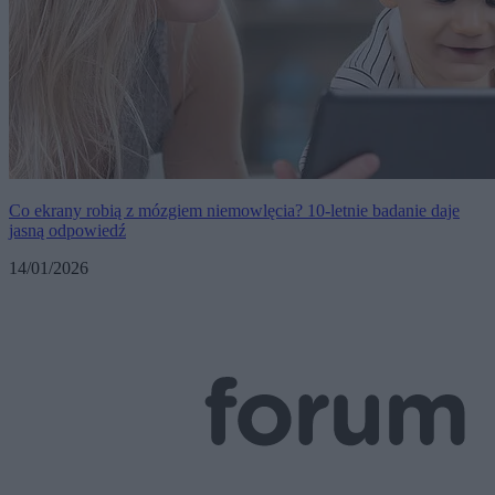
Co ekrany robią z mózgiem niemowlęcia? 10-letnie badanie daje
jasną odpowiedź
14/01/2026