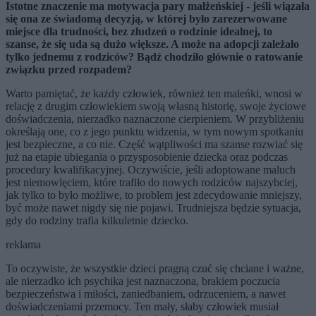
Istotne znaczenie ma motywacja pary małżeńskiej - jeśli wiązała
się ona ze świadomą decyzją, w której było zarezerwowane
miejsce dla trudności, bez złudzeń o rodzinie idealnej, to
szanse, że się uda są dużo większe. A może na adopcji zależało
tylko jednemu z rodziców? Bądź chodziło głównie o ratowanie
związku przed rozpadem?
Warto pamiętać, że każdy człowiek, również ten maleńki, wnosi w
relację z drugim człowiekiem swoją własną historię, swoje życiowe
doświadczenia, nierzadko naznaczone cierpieniem. W przybliżeniu
określają one, co z jego punktu widzenia, w tym nowym spotkaniu
jest bezpieczne, a co nie. Część wątpliwości ma szanse rozwiać się
już na etapie ubiegania o przysposobienie dziecka oraz podczas
procedury kwalifikacyjnej. Oczywiście, jeśli adoptowane maluch
jest niemowlęciem, które trafiło do nowych rodziców najszybciej,
jak tylko to było możliwe, to problem jest zdecydowanie mniejszy,
być może nawet nigdy się nie pojawi. Trudniejsza będzie sytuacja,
gdy do rodziny trafia kilkuletnie dziecko.
reklama
To oczywiste, że wszystkie dzieci pragną czuć się chciane i ważne,
ale nierzadko ich psychika jest naznaczona, brakiem poczucia
bezpieczeństwa i miłości, zaniedbaniem, odrzuceniem, a nawet
doświadczeniami przemocy. Ten mały, słaby człowiek musiał