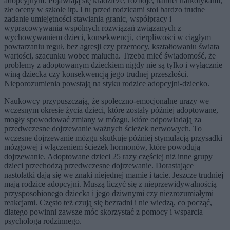
adopcyjnym. Pojawiają się kradzieże, rozboje, handel narkotykami,
złe oceny w szkole itp. I tu przed rodzicami stoi bardzo trudne
zadanie umiejętności stawiania granic, współpracy i
wypracowywania wspólnych rozwiązań związanych z
wychowywaniem dzieci, konsekwencji, cierpliwości w ciągłym
powtarzaniu reguł, bez agresji czy przemocy, kształtowaniu świata
wartości, szacunku wobec malucha. Trzeba mieć świadomość, że
problemy z adoptowanym dzieckiem nigdy nie są tylko i wyłącznie
winą dziecka czy konsekwencją jego trudnej przeszłości.
Nieporozumienia powstają na styku rodzice adopcyjni-dziecko.
Naukowcy przypuszczają, że społeczno-emocjonalne urazy we
wczesnym okresie życia dzieci, które zostały później adoptowane,
mogły spowodować zmiany w mózgu, które odpowiadają za
przedwczesne dojrzewanie ważnych ścieżek nerwowych. To
wczesne dojrzewanie mózgu skutkuje później stymulacją przysadki
mózgowej i włączeniem ścieżek hormonów, które powodują
dojrzewanie. Adoptowane dzieci 25 razy częściej niż inne grupy
dzieci przechodzą przedwczesne dojrzewanie. Dorastające
nastolatki dają się we znaki niejednej mamie i tacie. Jeszcze trudniej
mają rodzice adopcyjni. Muszą liczyć się z nieprzewidywalnością
przysposobionego dziecka i jego dziwnymi czy niezrozumiałymi
reakcjami. Często też czują się bezradni i nie wiedzą, co począć,
dlatego powinni zawsze móc skorzystać z pomocy i wsparcia
psychologa rodzinnego.