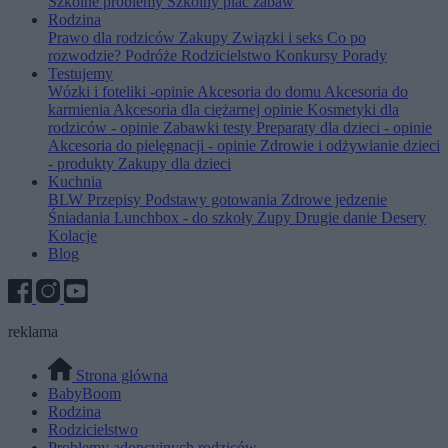
Szkolne problemy
Szkolny plac zabaw
Rodzina
Prawo dla rodziców
Zakupy
Związki i seks
Co po
rozwodzie?
Podróże
Rodzicielstwo
Konkursy
Porady
Testujemy
Wózki i foteliki -opinie
Akcesoria do domu
Akcesoria do
karmienia
Akcesoria dla ciężarnej opinie
Kosmetyki dla
rodziców - opinie
Zabawki testy
Preparaty dla dzieci - opinie
Akcesoria do pielęgnacji - opinie
Zdrowie i odżywianie dzieci
- produkty
Zakupy dla dzieci
Kuchnia
BLW
Przepisy
Podstawy gotowania
Zdrowe jedzenie
Śniadania
Lunchbox - do szkoły
Zupy
Drugie danie
Desery
Kolacje
Blog
reklama
Strona główna
BabyBoom
Rodzina
Rodzicielstwo
Problemy adopcyjnych rodziców