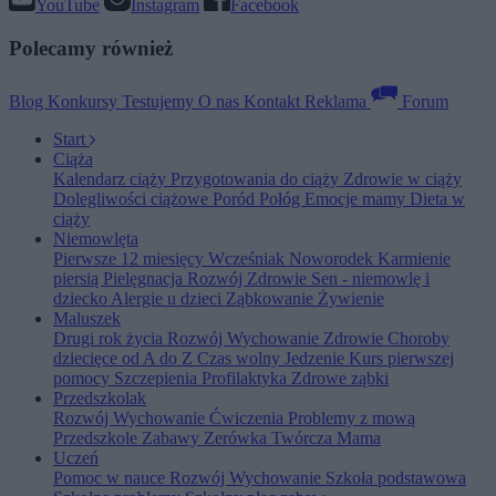
YouTube
Instagram
Facebook
Polecamy również
Blog
Konkursy
Testujemy
O nas
Kontakt
Reklama
Forum
Start
Ciąża
Kalendarz ciąży
Przygotowania do ciąży
Zdrowie w ciąży
Dolegliwości ciążowe
Poród
Połóg
Emocje mamy
Dieta w
ciąży
Niemowlęta
Pierwsze 12 miesięcy
Wcześniak
Noworodek
Karmienie
piersią
Pielęgnacja
Rozwój
Zdrowie
Sen - niemowlę i
dziecko
Alergie u dzieci
Ząbkowanie
Żywienie
Maluszek
Drugi rok życia
Rozwój
Wychowanie
Zdrowie
Choroby
dziecięce od A do Z
Czas wolny
Jedzenie
Kurs pierwszej
pomocy
Szczepienia
Profilaktyka
Zdrowe ząbki
Przedszkolak
Rozwój
Wychowanie
Ćwiczenia
Problemy z mową
Przedszkole
Zabawy
Zerówka
Twórcza Mama
Uczeń
Pomoc w nauce
Rozwój
Wychowanie
Szkoła podstawowa