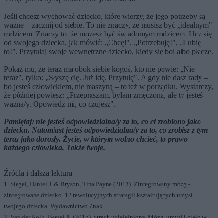
Jeśli chcesz wychować dziecko, które wierzy, że jego potrzeby są
ważne – zacznij od siebie. To nie znaczy, że musisz być „idealnym"
rodzicem. Znaczy to, że możesz być świadomym rodzicem. Ucz się
od swojego dziecka, jak mówić: „Chcę!", „Potrzebuję!", „Lubię
to!". Przytulaj swoje wewnętrzne dziecko, kiedy się boi albo płacze.
Pokaż mu, że teraz ma obok siebie kogoś, kto nie powie: „Nie
teraz", tylko: „Słyszę cię. Już idę. Przytulę". A gdy nie dasz rady –
bo jesteś człowiekiem, nie maszyną – to też w porządku. Wystarczy,
że później powiesz: „Przepraszam, byłam zmęczona, ale ty jesteś
ważna/y. Opowiedz mi, co czujesz".
Pamiętaj: nie jesteś odpowiedzialna/y za to, co ci zrobiono jako
dziecku. Natomiast jesteś odpowiedzialna/y za to, co zrobisz z tym
teraz jako dorosły. Życie, w którym wolno chcieć, to prawo
każdego człowieka. Także twoje.
Źródła i dalsza lektura
1. Siegel, Daniel J. & Bryson, Tina Payne (2013). Zintegrowany mózg -
zintegrowane dziecko. 12 rewolucyjnych strategii kształtujących umysł
twojego dziecka. Wydawnictwo Znak.
2. Van der Kolk, Bessel A. (2015). Strach ucieleśniony. Mózg, umysł i ciało w