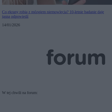
Co ekrany robią z mózgiem niemowlęcia? 10-letnie badanie daje
jasną odpowiedź
14/01/2026
W tej chwili na forum: