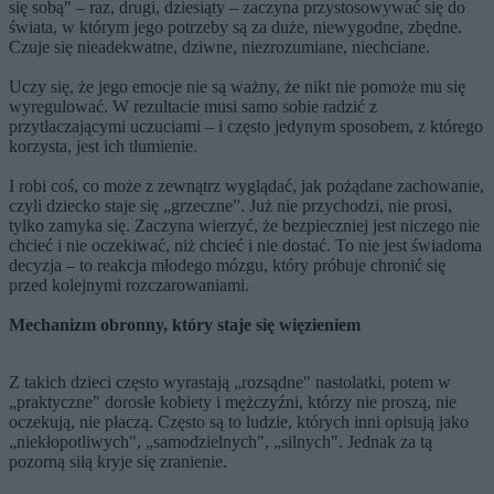
się sobą" – raz, drugi, dziesiąty – zaczyna przystosowywać się do
świata, w którym jego potrzeby są za duże, niewygodne, zbędne.
Czuje się nieadekwatne, dziwne, niezrozumiane, niechciane.
Uczy się, że jego emocje nie są ważny, że nikt nie pomoże mu się
wyregulować. W rezultacie musi samo sobie radzić z
przytłaczającymi uczuciami – i często jedynym sposobem, z którego
korzysta, jest ich tłumienie.
I robi coś, co może z zewnątrz wyglądać, jak pożądane zachowanie,
czyli dziecko staje się „grzeczne”. Już nie przychodzi, nie prosi,
tylko zamyka się. Zaczyna wierzyć, że bezpieczniej jest niczego nie
chcieć i nie oczekiwać, niż chcieć i nie dostać. To nie jest świadoma
decyzja – to reakcja młodego mózgu, który próbuje chronić się
przed kolejnymi rozczarowaniami.
Mechanizm obronny, który staje się więzieniem
Z takich dzieci często wyrastają „rozsądne" nastolatki, potem w
„praktyczne" dorosłe kobiety i mężczyźni, którzy nie proszą, nie
oczekują, nie płaczą. Często są to ludzie, których inni opisują jako
„niekłopotliwych", „samodzielnych", „silnych". Jednak za tą
pozorną siłą kryje się zranienie.