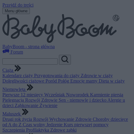
Przejdź do treści
Menu główne
BabyBoom - strona główna
Forum
Ciąża
Kalendarz ciąży
Przygotowania do ciąży
Zdrowie w ciąży
Dolegliwości ciążowe
Poród
Połóg
Emocje mamy
Dieta w ciąży
Niemowlęta
Pierwsze 12 miesięcy
Wcześniak
Noworodek
Karmienie piersią
Pielęgnacja
Rozwój
Zdrowie
Sen - niemowlę i dziecko
Alergie u
dzieci
Ząbkowanie
Żywienie
Maluszek
Drugi rok życia
Rozwój
Wychowanie
Zdrowie
Choroby dziecięce
od A do Z
Czas wolny
Jedzenie
Kurs pierwszej pomocy
Szczepienia
Profilaktyka
Zdrowe ząbki