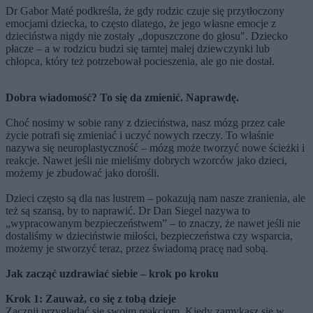
Dr Gabor Maté podkreśla, że gdy rodzic czuje się przytłoczony
emocjami dziecka, to często dlatego, że jego własne emocje z
dzieciństwa nigdy nie zostały „dopuszczone do głosu". Dziecko
płacze – a w rodzicu budzi się tamtej małej dziewczynki lub
chłopca, który też potrzebował pocieszenia, ale go nie dostał.
Dobra wiadomość? To się da zmienić. Naprawdę.
Choć nosimy w sobie rany z dzieciństwa, nasz mózg przez całe
życie potrafi się zmieniać i uczyć nowych rzeczy. To właśnie
nazywa się neuroplastyczność – mózg może tworzyć nowe ścieżki i
reakcje. Nawet jeśli nie mieliśmy dobrych wzorców jako dzieci,
możemy je zbudować jako dorośli.
Dzieci często są dla nas lustrem – pokazują nam nasze zranienia, ale
też są szansą, by to naprawić. Dr Dan Siegel nazywa to
„wypracowanym bezpieczeństwem” – to znaczy, że nawet jeśli nie
dostaliśmy w dzieciństwie miłości, bezpieczeństwa czy wsparcia,
możemy je stworzyć teraz, przez świadomą pracę nad sobą.
Jak zacząć uzdrawiać siebie – krok po kroku
Krok 1: Zauważ, co się z tobą dzieje
Zacznij przyglądać się swoim reakcjom. Kiedy zamykasz się w