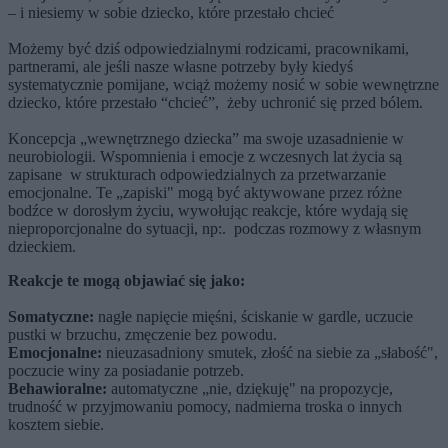
– i niesiemy w sobie dziecko, które przestało chcieć
Możemy być dziś odpowiedzialnymi rodzicami, pracownikami,
partnerami, ale jeśli nasze własne potrzeby były kiedyś
systematycznie pomijane, wciąż możemy nosić w sobie wewnętrzne
dziecko, które przestało “chcieć”, żeby uchronić się przed bólem.
Koncepcja „wewnętrznego dziecka” ma swoje uzasadnienie w
neurobiologii. Wspomnienia i emocje z wczesnych lat życia są
zapisane w strukturach odpowiedzialnych za przetwarzanie
emocjonalne. Te „zapiski" mogą być aktywowane przez różne
bodźce w dorosłym życiu, wywołując reakcje, które wydają się
nieproporcjonalne do sytuacji, np:. podczas rozmowy z własnym
dzieckiem.
Reakcje te mogą objawiać się jako:
Somatyczne:
nagłe napięcie mięśni, ściskanie w gardle, uczucie
pustki w brzuchu, zmęczenie bez powodu.
Emocjonalne:
nieuzasadniony smutek, złość na siebie za „słabość",
poczucie winy za posiadanie potrzeb.
Behawioralne:
automatyczne „nie, dziękuję" na propozycje,
trudność w przyjmowaniu pomocy, nadmierna troska o innych
kosztem siebie.