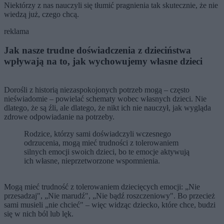
Niektórzy z nas nauczyli się tłumić pragnienia tak skutecznie, że nie
wiedzą już, czego chcą.
reklama
Jak nasze trudne doświadczenia z dzieciństwa
wpływają na to, jak wychowujemy własne dzieci
Dorośli z historią niezaspokojonych potrzeb mogą – często
nieświadomie – powielać schematy wobec własnych dzieci. Nie
dlatego, że są źli, ale dlatego, że nikt ich nie nauczył, jak wygląda
zdrowe odpowiadanie na potrzeby.
Rodzice, którzy sami doświadczyli wczesnego
odrzucenia, mogą mieć trudności z tolerowaniem
silnych emocji swoich dzieci, bo te emocje aktywują
ich własne, nieprzetworzone wspomnienia.
Mogą mieć trudność z tolerowaniem dziecięcych emocji: „Nie
przesadzaj", „Nie marudź", „Nie bądź roszczeniowy". Bo przecież
sami musieli „nie chcieć" – więc widząc dziecko, które chce, budzi
się w nich ból lub lęk.