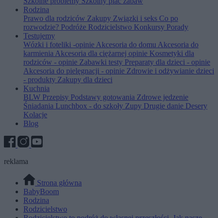
Szkolne problemy
Szkolny plac zabaw
Rodzina
Prawo dla rodziców
Zakupy
Związki i seks
Co po
rozwodzie?
Podróże
Rodzicielstwo
Konkursy
Porady
Testujemy
Wózki i foteliki -opinie
Akcesoria do domu
Akcesoria do
karmienia
Akcesoria dla ciężarnej opinie
Kosmetyki dla
rodziców - opinie
Zabawki testy
Preparaty dla dzieci - opinie
Akcesoria do pielęgnacji - opinie
Zdrowie i odżywianie dzieci
- produkty
Zakupy dla dzieci
Kuchnia
BLW
Przepisy
Podstawy gotowania
Zdrowe jedzenie
Śniadania
Lunchbox - do szkoły
Zupy
Drugie danie
Desery
Kolacje
Blog
reklama
Strona główna
BabyBoom
Rodzina
Rodzicielstwo
Rodzicielstwo to podróż do własnej przeszłości. Jak nasze