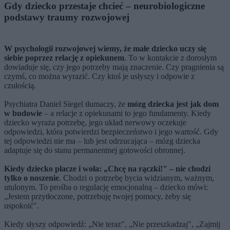
Gdy dziecko przestaje chcieć – neurobiologiczne
podstawy traumy rozwojowej
W psychologii rozwojowej wiemy, że małe dziecko uczy się
siebie poprzez relację z opiekunem
. To w kontakcie z dorosłym
dowiaduje się, czy jego potrzeby mają znaczenie. Czy pragnienia są
czymś, co można wyrazić. Czy ktoś je usłyszy i odpowie z
czułością.
Psychiatra Daniel Siegel tłumaczy, że
mózg dziecka jest jak dom
w budowie
– a relacje z opiekunami to jego fundamenty. Kiedy
dziecko wyraża potrzebę, jego układ nerwowy oczekuje
odpowiedzi, która potwierdzi bezpieczeństwo i jego wartość. Gdy
tej odpowiedzi nie ma – lub jest odrzucająca – mózg dziecka
adaptuje się do stanu permanentnej gotowości obronnej.
Kiedy dziecko płacze i woła: „Chcę na rączki!" – nie chodzi
tylko o noszenie
. Chodzi o potrzebę bycia widzianym, ważnym,
utulonym. To prośba o regulację emocjonalną – dziecko mówi:
„Jestem przytłoczone, potrzebuję twojej pomocy, żeby się
uspokoić".
Kiedy słyszy odpowiedź: „Nie teraz", „Nie przeszkadzaj", „Zajmij