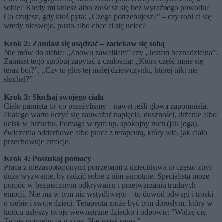
sobie? Kiedy milkniesz albo złościsz się bez wyraźnego powodu?
Co czujesz, gdy ktoś pyta: „Czego potrzebujesz?” – czy robi ci się
wtedy nieswojo, pusto albo chce ci się uciec?
Krok 2: Zamiast się osądzać – zaciekaw się sobą
Nie mów do siebie: „Znowu zawaliłam” czy „Jestem beznadziejna”.
Zamiast tego spróbuj zapytać z czułością: „Która część mnie się
teraz boi?”, „Czy to głos tej małej dziewczynki, której nikt nie
słuchał?”
Krok 3: Słuchaj swojego ciała
Ciało pamięta to, co przeżyliśmy – nawet jeśli głowa zapomniała.
Dlatego warto uczyć się zauważać napięcia, duszności, drżenie albo
ucisk w brzuchu. Pomaga w tym np. spokojny ruch (jak joga),
ćwiczenia oddechowe albo praca z terapeutą, który wie, jak ciało
przechowuje emocje.
Krok 4: Poszukaj pomocy
Praca z niezaspokojonymi potrzebami z dzieciństwa to często zbyt
duże wyzwanie, by radzić sobie z nim samotnie. Specjalista może
pomóc w bezpiecznym odkrywaniu i przetwarzaniu trudnych
emocji. Nie ma w tym nic wstydliwego – to dowód odwagi i troski
o siebie i swoje dzieci. Terapeuta może być tym dorosłym, który w
końcu usłyszy twoje wewnętrzne dziecko i odpowie: "Widzę cię.
Twoje potrzeby są ważne. Nie jesteś sama."