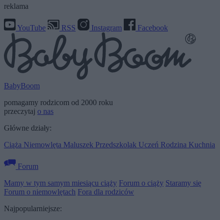
reklama
YouTube
RSS
Instagram
Facebook
BabyBoom
pomagamy rodzicom od 2000 roku
przeczytaj
o nas
Główne działy:
Ciąża
Niemowlęta
Maluszek
Przedszkolak
Uczeń
Rodzina
Kuchnia
Forum
Mamy w tym samym miesiącu ciąży
Forum o ciąży
Staramy się
Forum o niemowlętach
Fora dla rodziców
Najpopularniejsze: