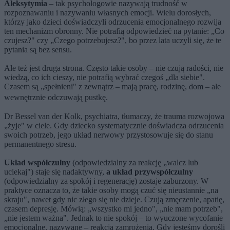
Aleksytymia
– tak psychologowie nazywają trudność w
rozpoznawaniu i nazywaniu własnych emocji. Wielu dorosłych,
którzy jako dzieci doświadczyli odrzucenia emocjonalnego rozwija
ten mechanizm obronny. Nie potrafią odpowiedzieć na pytanie: „Co
czujesz?" czy „Czego potrzebujesz?", bo przez lata uczyli się, że te
pytania są bez sensu.
Ale też jest druga strona. Często takie osoby – nie czują radości, nie
wiedzą, co ich cieszy, nie potrafią wybrać czegoś „dla siebie".
Czasem są „spełnieni" z zewnątrz – mają pracę, rodzinę, dom – ale
wewnętrznie odczuwają pustkę.
Dr Bessel van der Kolk, psychiatra, tłumaczy, że trauma rozwojowa
„żyje" w ciele. Gdy dziecko systematycznie doświadcza odrzucenia
swoich potrzeb, jego układ nerwowy przystosowuje się do stanu
permanentnego stresu.
Układ współczulny
(odpowiedzialny za reakcję „walcz lub
uciekaj") staje się nadaktywny,
a układ przywspółczulny
(odpowiedzialny za spokój i regenerację) zostaje zaburzony. W
praktyce oznacza to, że takie osoby mogą czuć się nieustannie „na
skraju", nawet gdy nic złego się nie dzieje. Czują zmęczenie, apatię,
czasem depresję. Mówią: „wszystko mi jedno", „nie mam potrzeb",
„nie jestem ważna". Jednak to nie spokój – to wyuczone wycofanie
emocjonalne, nazywane – reakcją zamrożenia. Gdy jesteśmy dorośli