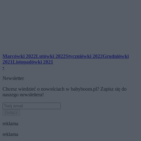
Marcówki 2022
Lutówki 2022
Styczniówki 2022
Grudniówki
2021
Listopadówki 2021
•
Newsletter
Chcesz wiedzieć o nowościach w babyboom.pl? Zapisz się do
naszego newslettera!
Dołącz
reklama
reklama