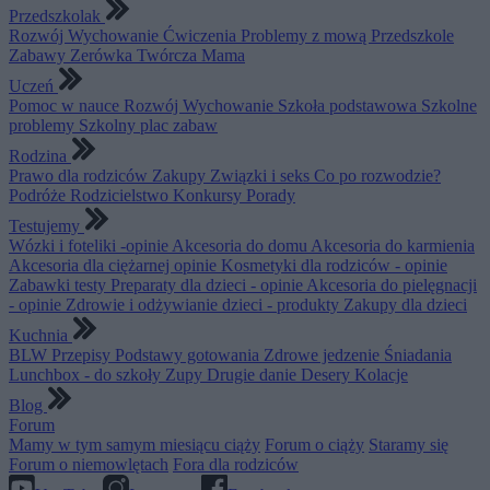
Przedszkolak
Rozwój
Wychowanie
Ćwiczenia
Problemy z mową
Przedszkole
Zabawy
Zerówka
Twórcza Mama
Uczeń
Pomoc w nauce
Rozwój
Wychowanie
Szkoła podstawowa
Szkolne
problemy
Szkolny plac zabaw
Rodzina
Prawo dla rodziców
Zakupy
Związki i seks
Co po rozwodzie?
Podróże
Rodzicielstwo
Konkursy
Porady
Testujemy
Wózki i foteliki -opinie
Akcesoria do domu
Akcesoria do karmienia
Akcesoria dla ciężarnej opinie
Kosmetyki dla rodziców - opinie
Zabawki testy
Preparaty dla dzieci - opinie
Akcesoria do pielęgnacji
- opinie
Zdrowie i odżywianie dzieci - produkty
Zakupy dla dzieci
Kuchnia
BLW
Przepisy
Podstawy gotowania
Zdrowe jedzenie
Śniadania
Lunchbox - do szkoły
Zupy
Drugie danie
Desery
Kolacje
Blog
Forum
Mamy w tym samym miesiącu ciąży
Forum o ciąży
Staramy się
Forum o niemowlętach
Fora dla rodziców