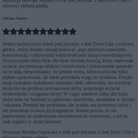
Recenzja Jadwiga Stępień o Żele pod prysznic z linii Dove Clay z
różową i zieloną glinką
Jadwiga Stępień
Jestem zachwycona żelem pod prysznic z linii Dove Clay z różową
glinką , który miałam okazję testować, jego pięknym zapachem,
konsystencją i cudownymi właściwościami myjąco-nawilżającymi.
Oczyszczanie skóry było dla mnie swoistą kuracją, która zapewniła
uczucie przyjemnego relaksu i orzeźwienia i jednocześnie sprawiło
mi to miłą niespodziankę, bo jestem osobą, która kocha nie tylko
piękne opakowania, ale także przykłada wagę do działania. Dzięki
temu zyskałam dodatkowo niemalże efekt zdrowotny, bo wreszcie
skończył się problem przesuszonej skóry, potężnego uczucia
dyskomfortu i ściągania skóry! W ciągu zaledwie kilku dni moja
skóra stała się bardziej wygładzona, nawilżona, aksamitna w dotyku
i ukojona. Produkt nie podrażnia, nie uczula, nie przesusza skóry i
nie powoduje uczucia jej ściągnięcia. Jestem pewna, że nie
poprzestanę na opakowaniu otrzymanym do testowania, a żel na
stałe zagości w mojej łazience.
Recenzja Monika Gajewska o Żele pod prysznic z linii Dove Clay z
różową i zieloną glinką