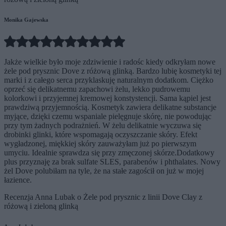
Monika Gajewska
Jakże wielkie było moje zdziwienie i radośc kiedy odkryłam nowe
żele pod prysznic Dove z różową glinką. Bardzo lubię kosmetyki tej
marki i z całego serca przyklaskuję naturalnym dodatkom. Ciężko
oprzeć się delikatnemu zapachowi żelu, lekko pudrowemu
kolorkowi i przyjemnej kremowej konstystencji. Sama kąpiel jest
prawdziwą przyjemnością. Kosmetyk zawiera delikatne substancje
myjące, dzięki czemu wspaniale pielęgnuje skórę, nie powodując
przy tym żadnych podrażnień. W żelu delikatnie wyczuwa się
drobinki glinki, które wspomagają oczyszczanie skóry. Efekt
wygładzonej, miękkiej skóry zauważyłam już po pierwszym
umyciu. Idealnie sprawdza się przy zmęczonej skórze.Dodatkowy
plus przyznaję za brak sulfate SLES, parabenów i phthalates. Nowy
żel Dove polubiłam na tyle, że na stałe zagościł on już w mojej
łazience.
Recenzja Anna Lubak o Żele pod prysznic z linii Dove Clay z
różową i zieloną glinką