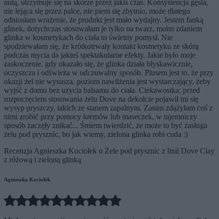
nutą, utrzymuje się na skórze przez jakiś czas. Konsystencja gęsta,
nie lejąca się przez palce, nie pieni się zbytnio, może dlatego
odniosłam wrażenie, że produkt jest mało wydajny. Jestem fanką
glinek, dotychczas stosowałam je tylko na twarz, moim zdaniem
glinka w kosmetykach do ciała to świetny pomysł. Nie
spodziewałam się, że krótkotrwały kontakt kosmetyku ze skórą
podczas mycia da jakieś spektakularne efekty. Jakie było moje
zaskoczenie, gdy okazało się, że glinka działa błyskawicznie,
oczyszcza i odświeża w odczuwalny sposób. Plusem jest to, że przy
okazji żel nie wysusza, poziom nawilżenia jest wystarczający, żeby
wyjść z domu bez użycia balsamu do ciała. Ciekawostka: przed
rozpoczęciem stosowania żelu Dove na dekolcie pojawił mi się
wysyp pryszczy, takich ze stanem zapalnym. Zanim zdążyłam coś z
nimi zrobić przy pomocy kremów lub maseczek, w tajemniczy
sposób zaczęły znikać... Śmiem twierdzić, że może to być zasługa
żelu pod prysznic, bo jak wiemy, zielona glinka robi cuda :)
Recenzja Agnieszka Kociołek o Żele pod prysznic z linii Dove Clay
z różową i zieloną glinką
Agnieszka Kociołek