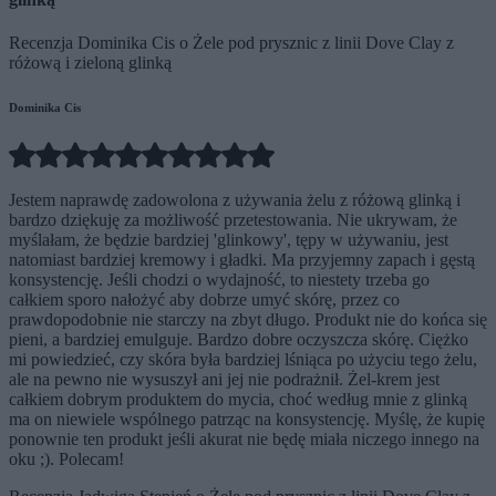
Recenzja Dominika Cis o Żele pod prysznic z linii Dove Clay z
różową i zieloną glinką
Dominika Cis
Jestem naprawdę zadowolona z używania żelu z różową glinką i
bardzo dziękuję za możliwość przetestowania. Nie ukrywam, że
myślałam, że będzie bardziej 'glinkowy', tępy w używaniu, jest
natomiast bardziej kremowy i gładki. Ma przyjemny zapach i gęstą
konsystencję. Jeśli chodzi o wydajność, to niestety trzeba go
całkiem sporo nałożyć aby dobrze umyć skórę, przez co
prawdopodobnie nie starczy na zbyt długo. Produkt nie do końca się
pieni, a bardziej emulguje. Bardzo dobre oczyszcza skórę. Ciężko
mi powiedzieć, czy skóra była bardziej lśniąca po użyciu tego żelu,
ale na pewno nie wysuszył ani jej nie podrażnił. Żel-krem jest
całkiem dobrym produktem do mycia, choć według mnie z glinką
ma on niewiele wspólnego patrząc na konsystencję. Myślę, że kupię
ponownie ten produkt jeśli akurat nie będę miała niczego innego na
oku ;). Polecam!