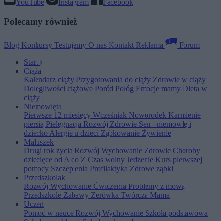
YouTube
Instagram
Facebook
Polecamy również
Blog
Konkursy
Testujemy
O nas
Kontakt
Reklama
Forum
Start
Ciąża
Kalendarz ciąży
Przygotowania do ciąży
Zdrowie w ciąży
Dolegliwości ciążowe
Poród
Połóg
Emocje mamy
Dieta w
ciąży
Niemowlęta
Pierwsze 12 miesięcy
Wcześniak
Noworodek
Karmienie
piersią
Pielęgnacja
Rozwój
Zdrowie
Sen - niemowlę i
dziecko
Alergie u dzieci
Ząbkowanie
Żywienie
Maluszek
Drugi rok życia
Rozwój
Wychowanie
Zdrowie
Choroby
dziecięce od A do Z
Czas wolny
Jedzenie
Kurs pierwszej
pomocy
Szczepienia
Profilaktyka
Zdrowe ząbki
Przedszkolak
Rozwój
Wychowanie
Ćwiczenia
Problemy z mową
Przedszkole
Zabawy
Zerówka
Twórcza Mama
Uczeń
Pomoc w nauce
Rozwój
Wychowanie
Szkoła podstawowa