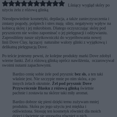
Lśniący wygląd skóry po
użyciu żelu z różową glinką
Nieodpowiednie kosmetyki, depilacja, a także zanieczyszczenia i
zmiany pogody, pośpiech i stres mają silny, negatywny wpływ na
kobiecą skórę i jej mikrobiom. Dlatego oczyszczając skórę pod
prysznicem nie wolno zapominać o jej pielęgnacji i odżywianiu.
Zaprosiliśmy nasze użytkowniczki do wypróbowania nowej
linii Dove Clay, łączącej naturalne walory glinki z wyjątkową i
delikatną pielęgnacją Dove.
Po teście jestesmy pewni, że kolejne produkty marki Dove zdobył
wierne fanki. Żel z różową glinką oprócz nawilżenia, oczarowywał
swoimi nutami zapachowymi.
Bardzo cenię sobie żele pod prysznic
bez sls
, a ten taki
właśnie jest. Nie szczypie mnie po nim skóra, a po
innych żelach okrutnie.
Żel pod prysznic Dove
Przywrócenie Blasku z różową glinką
świetnie
pachnie i zostawia na skórze taki miły aromat.
Bardzo dobrze się pieni dzięki temu zużywam mniej
produktu. Skóra po jego użyciu jest miękka i
odświeżona. Stosuję ten kosmetyk również dla moich
dzieci i świetnie się sprawdza również u nich.