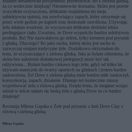
Miałam niesamowita przyjemność przetestować żel z zielona glinką,
za co serdecznie dziękuję! Niesamowite doznania. Skóra jest przede
wszystkim oczyszczona, delikatnie rozjaśniona (to moja
subiektywna opinia), ma orzeźwiający zapach, który utrzymuje się
przez wiele godzin po kąpieli oraz doskonale nawilżona. Używając
żelu miałam wrażenie, że wyczuwam delikatne drobinki lekko
peelingujace ciało. Uważam, że Dove wypuścilo bardzo selektywny
produkt. Ba! Nie nazwałabym go żelem, tylko kremem pod prysznic
z glinką. Dlaczego? Bo jako osoba, której skóra jest sucha to
zazwyczaj omijam tradycyjne żele. Dodatkowo otrzymałam do
testu, że oczyszczający z zielona glinką. Jaka ja byłam zdumiona, że
skóra bez nałożenia dodatkowej pielegnacji może być tak
odżywiona... Byłam bardzo ciekawa tego żelu, gdyż od kilku lat
używam maseczek do twarzy opartych na glinkach i jestem bardzo
zadowolona. Żel Dove z zielona glinką mnie bardzo miłe zaskoczył,
konsystencja, zapach, działanie. Dlatego też koniecznie muszę
wypróbować żelu z różową glinką. Dzięki temu, że mogłam wziąsc
udział w teście stałam się fanką żelu z glinką Dove za co bardzo
dziękuję!
Recenzja Milena Gapska o Żele pod prysznic z linii Dove Clay z
różową i zieloną glinką
Milena Gapska