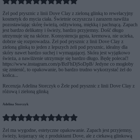
Żel pod prysznic z linii Dove Clay z zieloną glinką to rewelacyjny
kosmetyk do mycia ciała. Świetnie oczyszcza i zarazem nawilża
pozostawiając skórę świeżą, odżywioną, miękką i pachnącą. Zapach
jest bardzo delikatny i świeży, bardzo przyjemny. Dość długo
utrzymuje się na skórze. Konsystencja gęsta, kremowa, nie ucieka,
dobrze się rozprowadza. Żel pod prysznic z linii Dove Clay z
zieloną glinką to jeden z lepszych żeli pod prysznic, idealny dla
skóry nawet bardzo suchej i wymagającej. Skóra jest wyjątkowo
świeża, a nawilżenie utrzymuje się bardzo długo. Będę polecać!
https://www.instagram.com/p/BzFhDjSoDpB/ Jedyne co mogłoby
się zmienić, to opakowanie, bo bardzo trudno wykorzystać żel do
końca...
Recenzja Adelina Storczyk o Żele pod prysznic z linii Dove Clay z
różową i zieloną glinką
Adelina Storczyk
Żel ma wygodne, estetyczne opakowanie. Zapach jest przyjemny,
świeży, kojarzący się z produktami Dove, ale z ciekawą glinkową