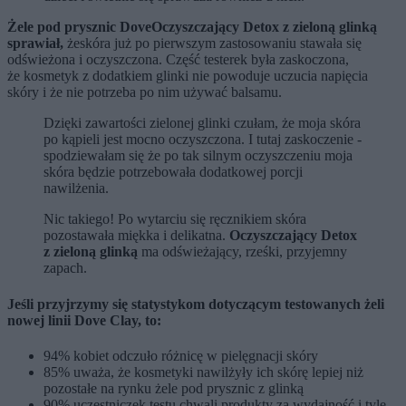
Żele pod prysznic Dove
Oczyszczający Detox z zieloną glinką
sprawiał,
że
skóra już po pierwszym zastosowaniu stawała się
odświeżona i oczyszczona. Część testerek była zaskoczona,
że kosmetyk z dodatkiem glinki nie powoduje uczucia napięcia
skóry i że nie potrzeba po nim używać balsamu.
Dzięki zawartości zielonej glinki czułam, że moja skóra
po kąpieli jest mocno oczyszczona. I tutaj zaskoczenie -
spodziewałam się że po tak silnym oczyszczeniu moja
skóra będzie potrzebowała dodatkowej porcji
nawilżenia.
Nic takiego! Po wytarciu się ręcznikiem skóra
pozostawała miękka i delikatna.
Oczyszczający Detox
z zieloną glinką
ma odświeżający, rześki, przyjemny
zapach.
Jeśli przyjrzymy się statystykom dotyczącym testowanych żeli
nowej linii Dove Clay, to:
94% kobiet odczuło różnicę w pielęgnacji skóry
85% uważa, że kosmetyki nawilżyły ich skórę lepiej niż
pozostałe na rynku żele pod prysznic z glinką
90% uczestniczek testu chwali produkty za wydajność i tyle