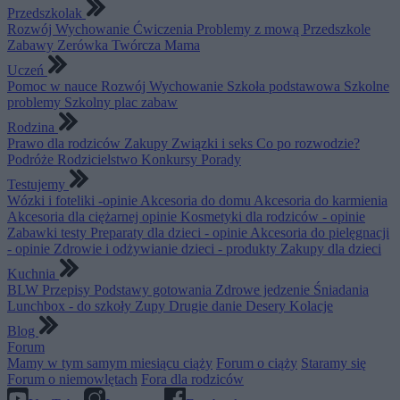
Przedszkolak
Rozwój
Wychowanie
Ćwiczenia
Problemy z mową
Przedszkole
Zabawy
Zerówka
Twórcza Mama
Uczeń
Pomoc w nauce
Rozwój
Wychowanie
Szkoła podstawowa
Szkolne
problemy
Szkolny plac zabaw
Rodzina
Prawo dla rodziców
Zakupy
Związki i seks
Co po rozwodzie?
Podróże
Rodzicielstwo
Konkursy
Porady
Testujemy
Wózki i foteliki -opinie
Akcesoria do domu
Akcesoria do karmienia
Akcesoria dla ciężarnej opinie
Kosmetyki dla rodziców - opinie
Zabawki testy
Preparaty dla dzieci - opinie
Akcesoria do pielęgnacji
- opinie
Zdrowie i odżywianie dzieci - produkty
Zakupy dla dzieci
Kuchnia
BLW
Przepisy
Podstawy gotowania
Zdrowe jedzenie
Śniadania
Lunchbox - do szkoły
Zupy
Drugie danie
Desery
Kolacje
Blog
Forum
Mamy w tym samym miesiącu ciąży
Forum o ciąży
Staramy się
Forum o niemowlętach
Fora dla rodziców