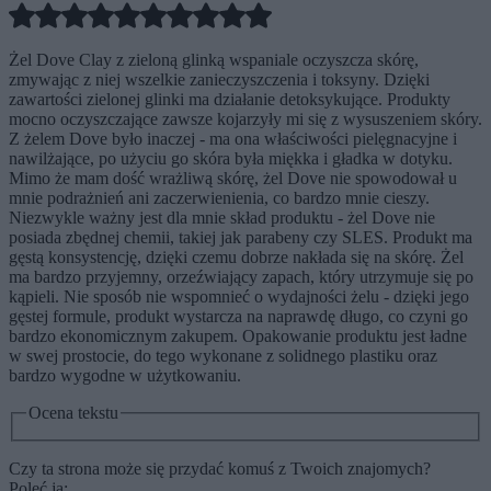
Żel Dove Clay z zieloną glinką wspaniale oczyszcza skórę,
zmywając z niej wszelkie zanieczyszczenia i toksyny. Dzięki
zawartości zielonej glinki ma działanie detoksykujące. Produkty
mocno oczyszczające zawsze kojarzyły mi się z wysuszeniem skóry.
Z żelem Dove było inaczej - ma ona właściwości pielęgnacyjne i
nawilżające, po użyciu go skóra była miękka i gładka w dotyku.
Mimo że mam dość wrażliwą skórę, żel Dove nie spowodował u
mnie podrażnień ani zaczerwienienia, co bardzo mnie cieszy.
Niezwykle ważny jest dla mnie skład produktu - żel Dove nie
posiada zbędnej chemii, takiej jak parabeny czy SLES. Produkt ma
gęstą konsystencję, dzięki czemu dobrze nakłada się na skórę. Żel
ma bardzo przyjemny, orzeźwiający zapach, który utrzymuje się po
kąpieli. Nie sposób nie wspomnieć o wydajności żelu - dzięki jego
gęstej formule, produkt wystarcza na naprawdę długo, co czyni go
bardzo ekonomicznym zakupem. Opakowanie produktu jest ładne
w swej prostocie, do tego wykonane z solidnego plastiku oraz
bardzo wygodne w użytkowaniu.
Ocena tekstu
Czy ta strona może się przydać komuś z Twoich znajomych?
Poleć ją: