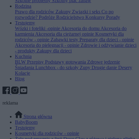
Szkolne problemy
Szkolny plac zabaw
Rodzina
Prawo dla rodziców
Zakupy
Związki i seks
Co po
rozwodzie?
Podróże
Rodzicielstwo
Konkursy
Porady
Testujemy
Wózki i foteliki -opinie
Akcesoria do domu
Akcesoria do
karmienia
Akcesoria dla ciężarnej opinie
Kosmetyki dla
rodziców - opinie
Zabawki testy
Preparaty dla dzieci - opinie
Akcesoria do pielęgnacji - opinie
Zdrowie i odżywianie dzieci
- produkty
Zakupy dla dzieci
Kuchnia
BLW
Przepisy
Podstawy gotowania
Zdrowe jedzenie
Śniadania
Lunchbox - do szkoły
Zupy
Drugie danie
Desery
Kolacje
Blog
reklama
Strona główna
BabyBoom
Testujemy
Kosmetyki dla rodziców - opinie
Żele pod prysznic z linii Dove Clay z różową i zieloną glinką