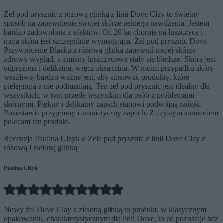
Żel pod prysznic z różową glinką z linii Dove Clay to świetny
sposób na zapewnienie swojej skórze pełnego nawilżenia. Jestem
bardzo zadowolona z efektów. Od 20 lat choruję na łuszczycę i
moja skóra jest szczególnie wymagająca. Żel pod prysznic Dove
Przywrócenie Blasku z różową glinką zapewnił mojej skórze
zdrowy wygląd, a zmiany łuszczycowe stały się bledsze. Skóra jest
odprężona i delikatna, wręcz aksamitna. W moim przypadku skóry
wrażliwej bardzo ważne jest, aby stosować produkty, które
pielęgnują a nie podrażniają. Ten żel pod prysznic jest idealny dla
wszystkich, w tym przede wszystkim dla osób z problemami
skórnymi. Piękny i delikatny zapach stanowi podwójną radość.
Pozostawia przyjemny i aromatyczny zapach. Z czystym sumieniem
polecam ten produkt.
Recenzja Paulina Ulżyk o Żele pod prysznic z linii Dove Clay z
różową i zieloną glinką
Paulina Ulżyk
Nowy żel Dove Clay z zieloną glinką to produkt, w klasycznym
opakowaniu, charakterystycznym dla linii Dove, to co pozostaje bez