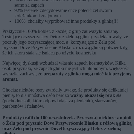
samo za zapach
92% testerek zdecydowanie chce polecić żel swoim
koleżankom i znajomym
100% chciałby wypróbować inne produkty z glinką!!!
Praktycznie 100% kobiet, z każdej z grup zauważyło zmianę.
Testujące oczyszczający Detox z zieloną glinką zadeklarowały, że
poczuły jego oczyszczającą moc, a korzystające z Żelu pod
prysznic Dove Przywrócenie Blasku z różową glinką potwierdziły,
że ich skóra stała się lśniąca po użyciu kosmetyku.
Najwięcej dyskusji wzbudzał własnie zapach kosmetyków. Kilka
osób przyznało, że zapach glinki nie jest ich ulubionym, większość
wyraziła zachwyt, że
preparaty z glinką mogą mieć tak przyjemy
aromat
.
Chociaż niektóre osóy zwróciły uwagę, że produkty się delikatniej
pienią, to dla mnóstwa osób bardzo
ważny okazał się brak sls
(pochodne soli, które odpowiadają za pienienie), siarczanów,
parabenów i ftalanów.
Produkty trafił do 100 uczestniczek. Przeczytaj niektóre z opinii
o
Żelu pod prysznic Dove Przywrócenie Blasku z różową glinką
oraz Żelu pod prysznic Dove
Oczyszczający Detox z zieloną
glinką