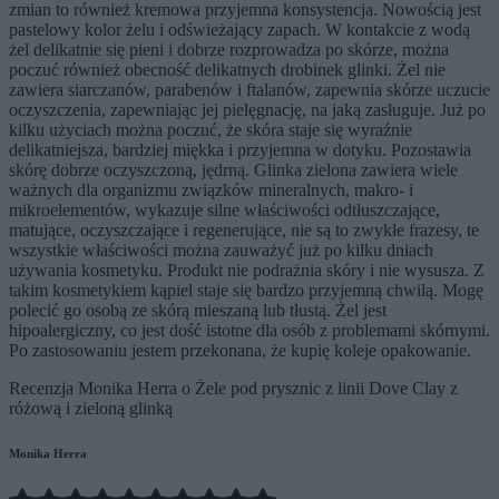
zmian to również kremowa przyjemna konsystencja. Nowością jest
pastelowy kolor żelu i odświeżający zapach. W kontakcie z wodą
żel delikatnie się pieni i dobrze rozprowadza po skórze, można
poczuć również obecność delikatnych drobinek glinki. Żel nie
zawiera siarczanów, parabenów i ftalanów, zapewnia skórze uczucie
oczyszczenia, zapewniając jej pielęgnację, na jaką zasługuje. Już po
kilku użyciach można poczuć, że skóra staje się wyraźnie
delikatniejsza, bardziej miękka i przyjemna w dotyku. Pozostawia
skórę dobrze oczyszczoną, jędrną. Glinka zielona zawiera wiele
ważnych dla organizmu związków mineralnych, makro- i
mikroelementów, wykazuje silne właściwości odtłuszczające,
matujące, oczyszczające i regenerujące, nie są to zwykłe frazesy, te
wszystkie właściwości można zauważyć już po kilku dniach
używania kosmetyku. Produkt nie podrażnia skóry i nie wysusza. Z
takim kosmetykiem kąpiel staje się bardzo przyjemną chwilą. Mogę
polecić go osobą ze skórą mieszaną lub tłustą. Żel jest
hipoalergiczny, co jest dość istotne dla osób z problemami skórnymi.
Po zastosowaniu jestem przekonana, że kupię koleje opakowanie.
Recenzja Monika Herra o Żele pod prysznic z linii Dove Clay z
różową i zieloną glinką
Monika Herra