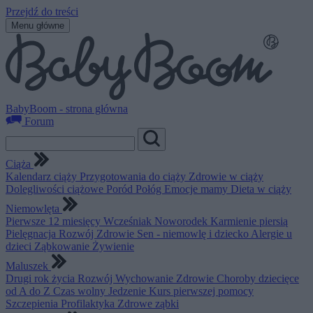
Przejdź do treści
Menu główne
BabyBoom - strona główna
Forum
Ciąża
Kalendarz ciąży
Przygotowania do ciąży
Zdrowie w ciąży
Dolegliwości ciążowe
Poród
Połóg
Emocje mamy
Dieta w ciąży
Niemowlęta
Pierwsze 12 miesięcy
Wcześniak
Noworodek
Karmienie piersią
Pielęgnacja
Rozwój
Zdrowie
Sen - niemowlę i dziecko
Alergie u
dzieci
Ząbkowanie
Żywienie
Maluszek
Drugi rok życia
Rozwój
Wychowanie
Zdrowie
Choroby dziecięce
od A do Z
Czas wolny
Jedzenie
Kurs pierwszej pomocy
Szczepienia
Profilaktyka
Zdrowe ząbki