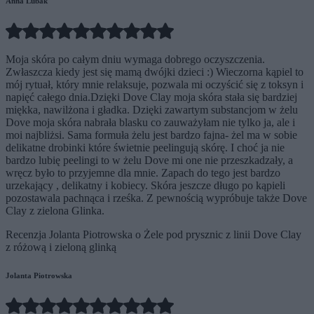
Anna Lubak
Moja skóra po całym dniu wymaga dobrego oczyszczenia.
Zwłaszcza kiedy jest się mamą dwójki dzieci :) Wieczorna kąpiel to
mój rytuał, który mnie relaksuje, pozwala mi oczyścić się z toksyn i
napięć całego dnia.Dzięki Dove Clay moja skóra stała się bardziej
miękka, nawilżona i gładka. Dzięki zawartym substancjom w żelu
Dove moja skóra nabrała blasku co zauważyłam nie tylko ja, ale i
moi najbliżsi. Sama formuła żelu jest bardzo fajna- żel ma w sobie
delikatne drobinki które świetnie peelingują skórę. I choć ja nie
bardzo lubię peelingi to w żelu Dove mi one nie przeszkadzały, a
wręcz było to przyjemne dla mnie. Zapach do tego jest bardzo
urzekający , delikatny i kobiecy. Skóra jeszcze długo po kąpieli
pozostawala pachnąca i rześka. Z pewnością wypróbuje także Dove
Clay z zielona Glinka.
Recenzja Jolanta Piotrowska o Żele pod prysznic z linii Dove Clay
z różową i zieloną glinką
Jolanta Piotrowska