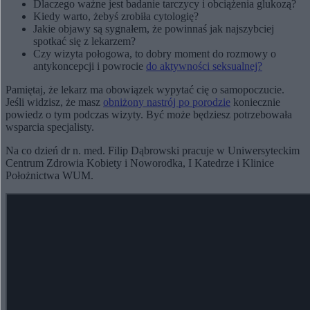
Dlaczego ważne jest badanie tarczycy i obciążenia glukozą?
Kiedy warto, żebyś zrobiła cytologię?
Jakie objawy są sygnałem, że powinnaś jak najszybciej
spotkać się z lekarzem?
Czy wizyta połogowa, to dobry moment do rozmowy o
antykoncepcji i powrocie
do aktywności seksualnej?
Pamiętaj, że lekarz ma obowiązek wypytać cię o samopoczucie.
Jeśli widzisz, że masz
obniżony nastrój po porodzie
koniecznie
powiedz o tym podczas wizyty. Być może będziesz potrzebowała
wsparcia specjalisty.
Na co dzień dr n. med. Filip Dąbrowski pracuje w Uniwersyteckim
Centrum Zdrowia Kobiety i Noworodka, I Katedrze i Klinice
Położnictwa WUM.