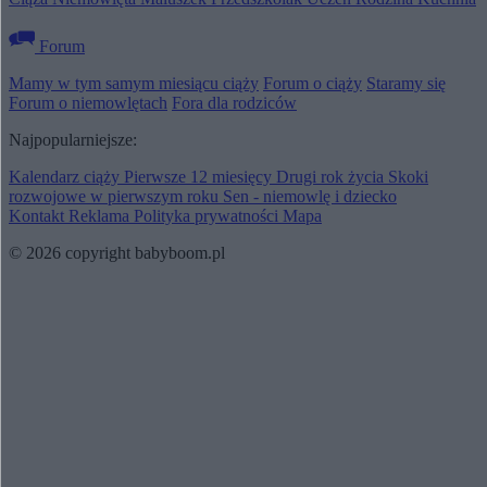
Forum
Mamy w tym samym miesiącu ciąży
Forum o ciąży
Staramy się
Forum o niemowlętach
Fora dla rodziców
Najpopularniejsze:
Kalendarz ciąży
Pierwsze 12 miesięcy
Drugi rok życia
Skoki
rozwojowe w pierwszym roku
Sen - niemowlę i dziecko
Kontakt
Reklama
Polityka prywatności
Mapa
© 2026 copyright babyboom.pl