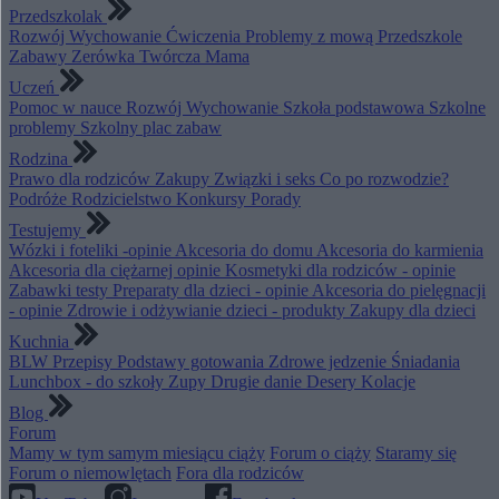
Przedszkolak
Rozwój
Wychowanie
Ćwiczenia
Problemy z mową
Przedszkole
Zabawy
Zerówka
Twórcza Mama
Uczeń
Pomoc w nauce
Rozwój
Wychowanie
Szkoła podstawowa
Szkolne
problemy
Szkolny plac zabaw
Rodzina
Prawo dla rodziców
Zakupy
Związki i seks
Co po rozwodzie?
Podróże
Rodzicielstwo
Konkursy
Porady
Testujemy
Wózki i foteliki -opinie
Akcesoria do domu
Akcesoria do karmienia
Akcesoria dla ciężarnej opinie
Kosmetyki dla rodziców - opinie
Zabawki testy
Preparaty dla dzieci - opinie
Akcesoria do pielęgnacji
- opinie
Zdrowie i odżywianie dzieci - produkty
Zakupy dla dzieci
Kuchnia
BLW
Przepisy
Podstawy gotowania
Zdrowe jedzenie
Śniadania
Lunchbox - do szkoły
Zupy
Drugie danie
Desery
Kolacje
Blog
Forum
Mamy w tym samym miesiącu ciąży
Forum o ciąży
Staramy się
Forum o niemowlętach
Fora dla rodziców