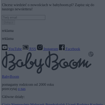
Chcesz wiedzieć o nowościach w babyboom.pl? Zapisz się do
naszego newslettera!
Dołącz
reklama
reklama
YouTube
RSS
Instagram
Facebook
BabyBoom
pomagamy rodzicom od 2000 roku
przeczytaj
o nas
Główne działy:
Ciąża
Niemowlęta
Maluszek
Przedszkolak
Uczeń
Rodzina
Kuchnia