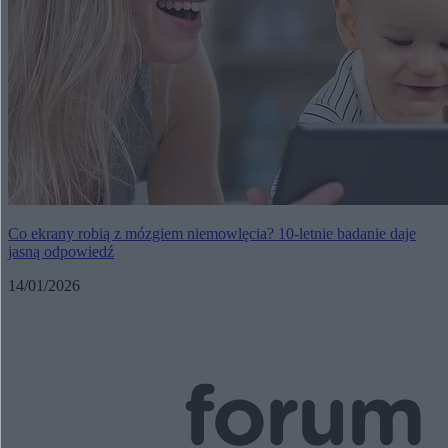
Co ekrany robią z mózgiem niemowlęcia? 10-letnie badanie daje
jasną odpowiedź
14/01/2026