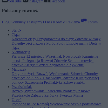
YouTube
Instagram
Facebook
Polecamy również
Blog
Konkursy
Testujemy
O nas
Kontakt
Reklama
Forum
Start
Ciąża
Kalendarz ciąży
Przygotowania do ciąży
Zdrowie w ciąży
Dolegliwości ciążowe
Poród
Połóg
Emocje mamy
Dieta w
ciąży
Niemowlęta
Pierwsze 12 miesięcy
Wcześniak
Noworodek
Karmienie
piersią
Pielęgnacja
Rozwój
Zdrowie
Sen - niemowlę i
dziecko
Alergie u dzieci
Ząbkowanie
Żywienie
Maluszek
Drugi rok życia
Rozwój
Wychowanie
Zdrowie
Choroby
dziecięce od A do Z
Czas wolny
Jedzenie
Kurs pierwszej
pomocy
Szczepienia
Profilaktyka
Zdrowe ząbki
Przedszkolak
Rozwój
Wychowanie
Ćwiczenia
Problemy z mową
Przedszkole
Zabawy
Zerówka
Twórcza Mama
Uczeń
Pomoc w nauce
Rozwój
Wychowanie
Szkoła podstawowa