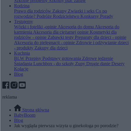
Szkolne problemy
Szkolny plac zabaw
Rodzina
Prawo dla rodziców
Zakupy
Związki i seks
Co po
rozwodzie?
Podróże
Rodzicielstwo
Konkursy
Porady
Testujemy
Wózki i foteliki -opinie
Akcesoria do domu
Akcesoria do
karmienia
Akcesoria dla ciężarnej opinie
Kosmetyki dla
rodziców - opinie
Zabawki testy
Preparaty dla dzieci - opinie
Akcesoria do pielęgnacji - opinie
Zdrowie i odżywianie dzieci
- produkty
Zakupy dla dzieci
Kuchnia
BLW
Przepisy
Podstawy gotowania
Zdrowe jedzenie
Śniadania
Lunchbox - do szkoły
Zupy
Drugie danie
Desery
Kolacje
Blog
reklama
Strona główna
BabyBoom
Blog
Jak wygląda pierwsza wizyta u ginekologa po porodzie?