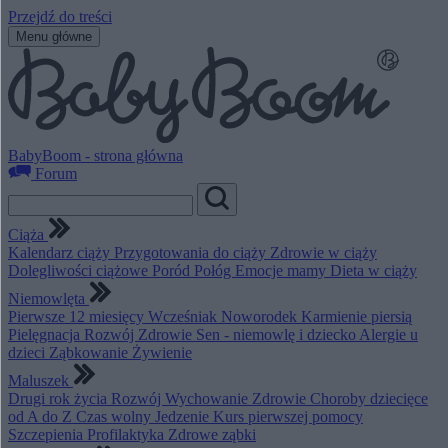
Przejdź do treści
Menu główne
BabyBoom - strona główna
Forum
Ciąża
Kalendarz ciąży
Przygotowania do ciąży
Zdrowie w ciąży
Dolegliwości ciążowe
Poród
Połóg
Emocje mamy
Dieta w ciąży
Niemowlęta
Pierwsze 12 miesięcy
Wcześniak
Noworodek
Karmienie piersią
Pielęgnacja
Rozwój
Zdrowie
Sen - niemowlę i dziecko
Alergie u
dzieci
Ząbkowanie
Żywienie
Maluszek
Drugi rok życia
Rozwój
Wychowanie
Zdrowie
Choroby dziecięce
od A do Z
Czas wolny
Jedzenie
Kurs pierwszej pomocy
Szczepienia
Profilaktyka
Zdrowe ząbki