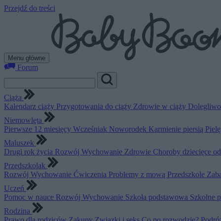
Przejdź do treści
Menu główne
Forum
Ciąża
Kalendarz ciąży
Przygotowania do ciąży
Zdrowie w ciąży
Dolegliwo
Niemowlęta
Pierwsze 12 miesięcy
Wcześniak
Noworodek
Karmienie piersią
Piel
Maluszek
Drugi rok życia
Rozwój
Wychowanie
Zdrowie
Choroby dziecięce o
Przedszkolak
Rozwój
Wychowanie
Ćwiczenia
Problemy z mową
Przedszkole
Zab
Uczeń
Pomoc w nauce
Rozwój
Wychowanie
Szkoła podstawowa
Szkolne 
Rodzina
Prawo dla rodziców
Zakupy
Związki i seks
Co po rozwodzie?
Podró