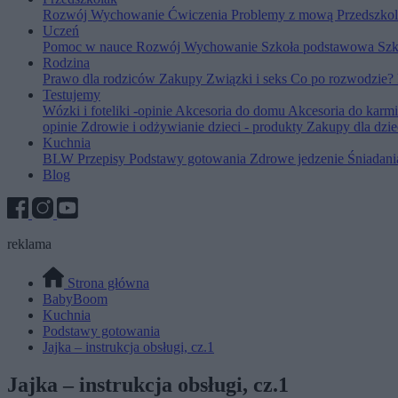
Rozwój
Wychowanie
Ćwiczenia
Problemy z mową
Przedszko
Uczeń
Pomoc w nauce
Rozwój
Wychowanie
Szkoła podstawowa
Szk
Rodzina
Prawo dla rodziców
Zakupy
Związki i seks
Co po rozwodzie?
Testujemy
Wózki i foteliki -opinie
Akcesoria do domu
Akcesoria do karm
opinie
Zdrowie i odżywianie dzieci - produkty
Zakupy dla dzie
Kuchnia
BLW
Przepisy
Podstawy gotowania
Zdrowe jedzenie
Śniadan
Blog
reklama
Strona główna
BabyBoom
Kuchnia
Podstawy gotowania
Jajka – instrukcja obsługi, cz.1
Jajka – instrukcja obsługi, cz.1