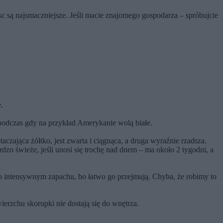
sc są najsmaczniejsze. Jeśli macie znajomego gospodarza – spróbujcie
.
 podczas gdy na przykład Amerykanie wolą białe.
taczająca żółtko, jest zwarta i ciągnąca, a druga wyraźnie rzadsza.
bardzo świeże, jeśli unosi się trochę nad dnem – ma około 2 tygodni, a
o intensywnym zapachu, bo łatwo go przejmują. Chyba, że robimy to
ierzchu skorupki nie dostają się do wnętrza.