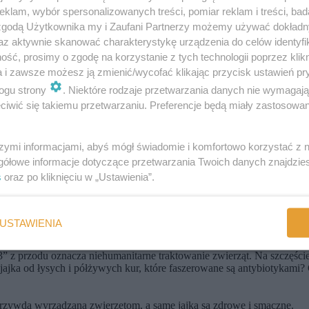
klam, wybór spersonalizowanych treści, pomiar reklam i treści, bad
hodowali kury i smak prawdziwych wiejskich jajek towarzyszył mi prz
 zgodą Użytkownika my i Zaufani Partnerzy możemy używać dokład
czasu. Wreszcie bowiem zaczęło się mówić więcej o sposobie hodowli k
az aktywnie skanować charakterystykę urządzenia do celów identyfi
ść, prosimy o zgodę na korzystanie z tych technologii poprzez klikn
a i zawsze możesz ją zmienić/wycofać klikając przycisk ustawień pr
ogu strony
. Niektóre rodzaje przetwarzania danych nie wymagaj
howu. Wyróżniamy cztery oznaczenia:
iwić się takiemu przetwarzaniu. Preferencje będą miały zastosowania
ują na wolnym wybiegu)
gu)
le mogą swobodnie poruszać się po kurniku, podłoga jest wyłożona ści
szymi informacjami, abyś mógł świadomie i komfortowo korzystać z
 ze względu na zachowania agresywne spowodowane sposobem chowu, ob
gółowe informacje dotyczące przetwarzania Twoich danych znajdzi
s
oraz po kliknięciu w „Ustawienia”.
rzypadku Polski.
oducenta, określający kolejno kod województwa, powiatu, zakresu dział
USTAWIENIA
widzenia jest najważniejsza. Czy też raczej – najważniejsza dla kury.
” z przodu oznacza niehumanitarne traktowanie zwierząt. Na szczęście 
jajka od łysych i półżywych kur, które faszerowane są antybiotykami
m krzywda wyrządzana zwierzętom, a same jajka są zdrowe i smaczne.