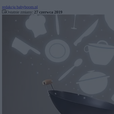
redakcja babyboom.pl
Ostatnie zmiany:
27 czerwca 2019