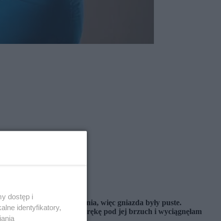
y dostęp i
 w ziemi poszukując jedzenia, więc gniazda były puste.
lne identyfikatory,
niku. Ostrożnie włożyłam rękę pod jej brzuch i wyciągnęłam
iania