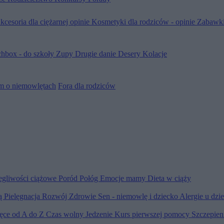
kcesoria dla ciężarnej opinie
Kosmetyki dla rodziców - opinie
Zabawki
hbox - do szkoły
Zupy
Drugie danie
Desery
Kolacje
m o niemowlętach
Fora dla rodziców
egliwości ciążowe
Poród
Połóg
Emocje mamy
Dieta w ciąży
ią
Pielęgnacja
Rozwój
Zdrowie
Sen - niemowlę i dziecko
Alergie u dzi
ięce od A do Z
Czas wolny
Jedzenie
Kurs pierwszej pomocy
Szczepien