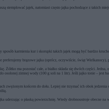
zą stemplować jajek, natomiast często jajka pochodzące z takich miej
ny sposób karmienia kur i skorupki takich jajek mogą być bardzo kruche
e preferujemy brązowe jajka (oprócz, oczywiście, świąt Wielkanocy),
kę. Żółtko ma pozostać całe, a białko składa się dwóch części. Jedna, o
o osolonej zimnej wody (100 g soli na 1 litr). Jeśli jajko tonie – jest 
ach zwężonym końcem do dołu. Lepiej nie trzymać ich obok jedzenia 
ilią.
jajka uderzając o płaską powierzchnię. Wtedy drobnoustroje obecne na w