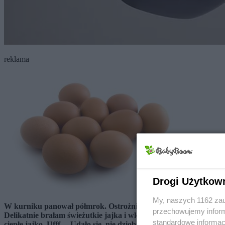
reklama
Drogi Użytkow
My, naszych 1162 zau
W kurniku panował półmrok. Ostrożnie zbliżyłam się do kur. Częś
przechowujemy informa
Delikatnie brałam świeżutkie jajka i wkładałam do koszyka. Ale
standardowe informac
ciepłe jajko. Ufff… Udało się, nie dziobnęła.