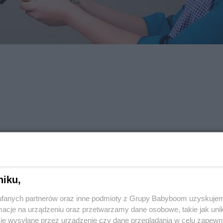
niku,
fanych partnerów oraz inne podmioty z Grupy Babyboom uzyskujem
ć z nich na szczęście chodziła po podwórku i pracowicie grzebała
cje na urządzeniu oraz przetwarzamy dane osobowe, takie jak unika
 oto brązowa nakrapiana czubatka zdecydowała się pozostać w kur
je wysyłane przez urządzenie czy dane przeglądania w celu zapewn