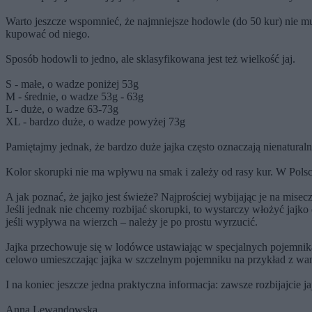
Warto jeszcze wspomnieć, że najmniejsze hodowle (do 50 kur) nie mus
kupować od niego.
Sposób hodowli to jedno, ale sklasyfikowana jest też wielkość jaj.
S - małe, o wadze poniżej 53g
M - średnie, o wadze 53g - 63g
L - duże, o wadze 63-73g
XL - bardzo duże, o wadze powyżej 73g
Pamiętajmy jednak, że bardzo duże jajka często oznaczają nienatural
Kolor skorupki nie ma wpływu na smak i zależy od rasy kur. W Polsc
A jak poznać, że jajko jest świeże? Najprościej wybijając je na misecz
Jeśli jednak nie chcemy rozbijać skorupki, to wystarczy włożyć jajko d
jeśli wypływa na wierzch – należy je po prostu wyrzucić.
Jajka przechowuje się w lodówce ustawiając w specjalnych pojemnik
celowo umieszczając jajka w szczelnym pojemniku na przykład z wan
I na koniec jeszcze jedna praktyczna informacja: zawsze rozbijajcie 
Anna Lewandowska