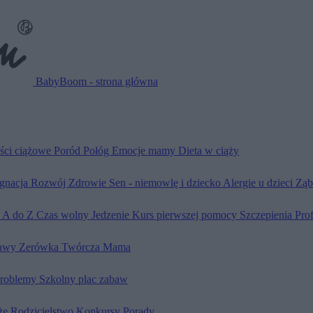
BabyBoom - strona główna
ści ciążowe
Poród
Połóg
Emocje mamy
Dieta w ciąży
ęgnacja
Rozwój
Zdrowie
Sen - niemowlę i dziecko
Alergie u dzieci
Ząb
d A do Z
Czas wolny
Jedzenie
Kurs pierwszej pomocy
Szczepienia
Pro
awy
Zerówka
Twórcza Mama
problemy
Szkolny plac zabaw
że
Rodzicielstwo
Konkursy
Porady