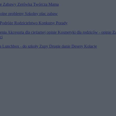
le
Zabawy
Zerówka
Twórcza Mama
olne problemy
Szkolny plac zabaw
Podróże
Rodzicielstwo
Konkursy
Porady
ienia
Akcesoria dla ciężarnej opinie
Kosmetyki dla rodziców - opinie
Z
ci
ia
Lunchbox - do szkoły
Zupy
Drugie danie
Desery
Kolacje