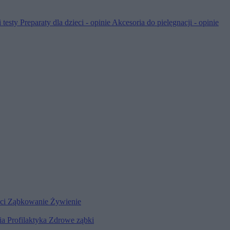
 testy
Preparaty dla dzieci - opinie
Akcesoria do pielęgnacji - opinie
eci
Ząbkowanie
Żywienie
ia
Profilaktyka
Zdrowe ząbki