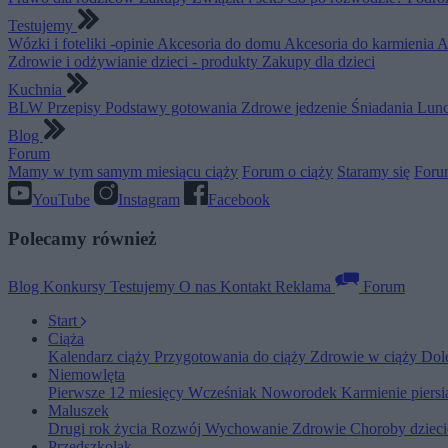
Testujemy
Wózki i foteliki -opinie
Akcesoria do domu
Akcesoria do karmienia
A
Zdrowie i odżywianie dzieci - produkty
Zakupy dla dzieci
Kuchnia
BLW
Przepisy
Podstawy gotowania
Zdrowe jedzenie
Śniadania
Lunc
Blog
Forum
Mamy w tym samym miesiącu ciąży
Forum o ciąży
Staramy się
Foru
YouTube
Instagram
Facebook
Polecamy również
Blog
Konkursy
Testujemy
O nas
Kontakt
Reklama
Forum
Start
Ciąża
Kalendarz ciąży
Przygotowania do ciąży
Zdrowie w ciąży
Dol
Niemowlęta
Pierwsze 12 miesięcy
Wcześniak
Noworodek
Karmienie piers
Maluszek
Drugi rok życia
Rozwój
Wychowanie
Zdrowie
Choroby dziec
Przedszkolak