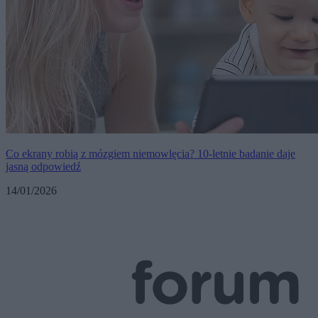
Co ekrany robią z mózgiem niemowlęcia? 10-letnie badanie daje
jasną odpowiedź
14/01/2026