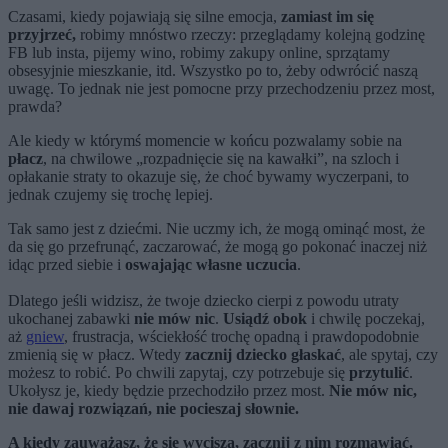
Czasami, kiedy pojawiają się silne emocja,
zamiast im się
przyjrzeć,
robimy mnóstwo rzeczy: przeglądamy kolejną godzinę
FB lub insta, pijemy wino, robimy zakupy online, sprzątamy
obsesyjnie mieszkanie, itd. Wszystko po to, żeby odwrócić naszą
uwagę. To jednak nie jest pomocne przy przechodzeniu przez most,
prawda?
Ale kiedy w którymś momencie w końcu pozwalamy sobie na
płacz
, na chwilowe „rozpadnięcie się na kawałki”, na szloch i
opłakanie straty to okazuje się, że choć bywamy wyczerpani, to
jednak czujemy się trochę lepiej.
Tak samo jest z dziećmi. Nie uczmy ich, że mogą ominąć most, że
da się go przefrunąć, zaczarować, że mogą go pokonać inaczej niż
idąc przed siebie i
oswajając własne uczucia
.
Dlatego jeśli widzisz, że twoje dziecko cierpi z powodu utraty
ukochanej zabawki
nie mów nic
.
Usiądź obok
i chwilę poczekaj,
aż
gniew
, frustracja, wściekłość trochę opadną i prawdopodobnie
zmienią się w płacz. Wtedy
zacznij dziecko głaskać
, ale spytaj, czy
możesz to robić. Po chwili zapytaj, czy potrzebuje się
przytulić
.
Ukołysz je, kiedy będzie przechodziło przez most.
Nie mów nic,
nie dawaj rozwiązań, nie pocieszaj słownie.
A kiedy zauważasz, że się wycisza, zacznij z nim rozmawiać.