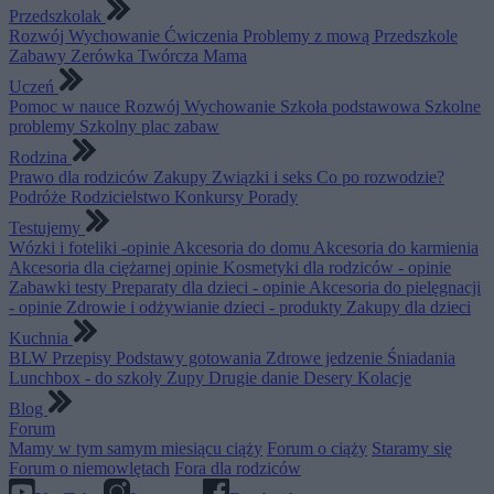
Przedszkolak
Rozwój
Wychowanie
Ćwiczenia
Problemy z mową
Przedszkole
Zabawy
Zerówka
Twórcza Mama
Uczeń
Pomoc w nauce
Rozwój
Wychowanie
Szkoła podstawowa
Szkolne
problemy
Szkolny plac zabaw
Rodzina
Prawo dla rodziców
Zakupy
Związki i seks
Co po rozwodzie?
Podróże
Rodzicielstwo
Konkursy
Porady
Testujemy
Wózki i foteliki -opinie
Akcesoria do domu
Akcesoria do karmienia
Akcesoria dla ciężarnej opinie
Kosmetyki dla rodziców - opinie
Zabawki testy
Preparaty dla dzieci - opinie
Akcesoria do pielęgnacji
- opinie
Zdrowie i odżywianie dzieci - produkty
Zakupy dla dzieci
Kuchnia
BLW
Przepisy
Podstawy gotowania
Zdrowe jedzenie
Śniadania
Lunchbox - do szkoły
Zupy
Drugie danie
Desery
Kolacje
Blog
Forum
Mamy w tym samym miesiącu ciąży
Forum o ciąży
Staramy się
Forum o niemowlętach
Fora dla rodziców