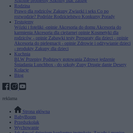
Szkolne problemy
Szkolny plac zabaw
Rodzina
Prawo dla rodziców
Zakupy
Związki i seks
Co po
rozwodzie?
Podróże
Rodzicielstwo
Konkursy
Porady
Testujemy
Wózki i foteliki -opinie
Akcesoria do domu
Akcesoria do
karmienia
Akcesoria dla ciężarnej opinie
Kosmetyki dla
rodziców - opinie
Zabawki testy
Preparaty dla dzieci - opinie
Akcesoria do pielęgnacji - opinie
Zdrowie i odżywianie dzieci
- produkty
Zakupy dla dzieci
Kuchnia
BLW
Przepisy
Podstawy gotowania
Zdrowe jedzenie
Śniadania
Lunchbox - do szkoły
Zupy
Drugie danie
Desery
Kolacje
Blog
reklama
Strona główna
BabyBoom
Przedszkolak
Wychowanie
Jak dawać dzieciom konkretne instrukcje. Zasady i granice