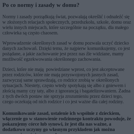
Po co normy i zasady w domu?
Normy i zasady porządkują świat, pozwalają określić i odnaleźć się
w złożonych relacjach społecznych, przedszkolu, szkole, domu oraz
wielu innych miejscach, które szczególnie na początku, dla małego
człowieka są często chaosem.
Wprowadzenie określonych zasad w domu pozwala uczyć dziecko
danych zachowań. Dzięki temu, że najpierw komunikujemy, co jest
pożądane, a jakie zachowanie jest przez nas źle widziane, mamy
możliwość egzekwowania określonego zachowania.
Dzieci, które nie mają powiedziane wprost, co jest akceptowane
przez rodziców, które nie mają przyswojonych jasnych zasad,
zazwyczaj same sprawdzają, co rodzice zrobią w określonych
sytuacjach. Niestety, często wtedy spotykają się albo z gniewem i
złością mamy czy taty, albo z ignorancją i bagatelizowaniem. Żadna
z tych dwóch postaw nie sprzyja zrozumieniu przez dzieci tego,
czego oczekują od nich rodzice i co jest ważne dla całej rodziny.
Komunikowanie zasad, ustalenie ich wspólnie z dzieckiem,
włączenie go w stanowienie rodzinnego kontraktu powoduje, że
pokazujemy córce lub synowi, że jest dla nas ważne, a
dodatkowo uczymy go własnym przykładem jak można