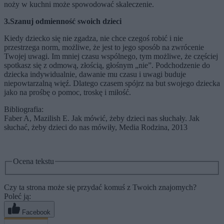
noży w kuchni może spowodować skaleczenie.
3.Szanuj odmienność swoich dzieci
Kiedy dziecko się nie zgadza, nie chce czegoś robić i nie
przestrzega norm, możliwe, że jest to jego sposób na zwrócenie
Twojej uwagi. Im mniej czasu wspólnego, tym możliwe, że częściej
spotkasz się z odmową, złością, głośnym „nie”. Podchodzenie do
dziecka indywidualnie, dawanie mu czasu i uwagi buduje
niepowtarzalną więź. Dlatego czasem spójrz na but swojego dziecka
jako na prośbę o pomoc, troskę i miłość.
Bibliografia:
Faber A, Mazilish E. Jak mówić, żeby dzieci nas słuchały. Jak
słuchać, żeby dzieci do nas mówiły, Media Rodzina, 2013
Ocena tekstu
Czy ta strona może się przydać komuś z Twoich znajomych?
Poleć ją:
Facebook