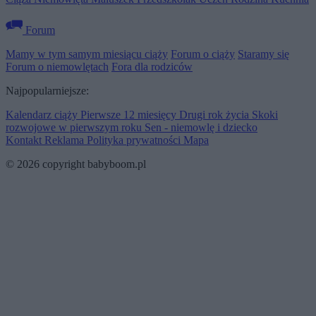
Forum
Mamy w tym samym miesiącu ciąży
Forum o ciąży
Staramy się
Forum o niemowlętach
Fora dla rodziców
Najpopularniejsze:
Kalendarz ciąży
Pierwsze 12 miesięcy
Drugi rok życia
Skoki
rozwojowe w pierwszym roku
Sen - niemowlę i dziecko
Kontakt
Reklama
Polityka prywatności
Mapa
© 2026 copyright babyboom.pl