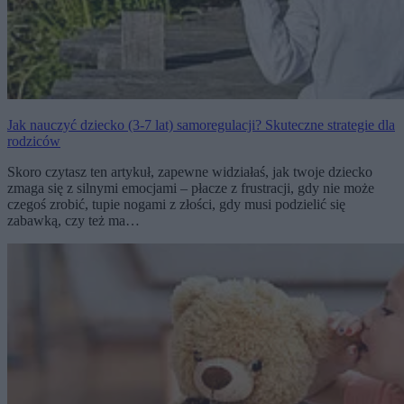
Jak nauczyć dziecko (3-7 lat) samoregulacji? Skuteczne strategie dla
rodziców
Skoro czytasz ten artykuł, zapewne widziałaś, jak twoje dziecko
zmaga się z silnymi emocjami – płacze z frustracji, gdy nie może
czegoś zrobić, tupie nogami z złości, gdy musi podzielić się
zabawką, czy też ma…