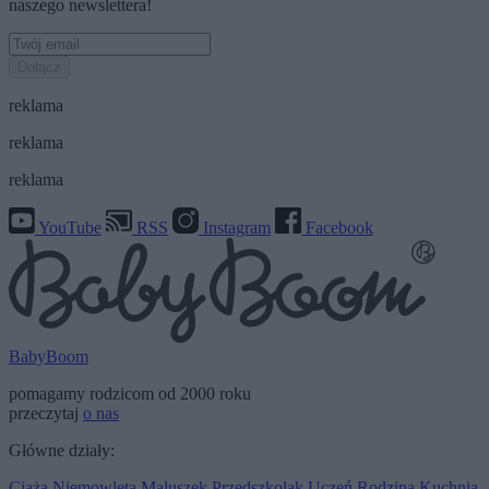
naszego newslettera!
Dołącz
reklama
reklama
reklama
YouTube
RSS
Instagram
Facebook
BabyBoom
pomagamy rodzicom od 2000 roku
przeczytaj
o nas
Główne działy:
Ciąża
Niemowlęta
Maluszek
Przedszkolak
Uczeń
Rodzina
Kuchnia