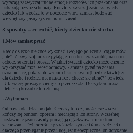
wyrażają zazwyczaj trudne emocje rodziców, ich przekonania oraz
pokazują pewne schematy. Rodzic zazwyczaj zastrasza wtedy
dziecko lub wpędza je w poczucie winy, zamiast budować
wewnętrzny, jasny system norm i zasad.
3 sposoby – co robić, kiedy dziecko nie słucha
1.Mów zamiast pytać
Kiedy dziecko nie chce wykonać Twojego polecenia, ciągle mówi
„nie”. Zazwyczaj rodzice pytają je, co chce teraz zrobić, na co ma
ochotę, sugerują i proszą. W takiej sytuacji dziecko może chętnie
wykorzystać możliwość odmowy. Zamiana pytań na zdania
oznajmujące, pokazanie wyboru i konsekwencji będzie łatwiejsze
dla dziecka i rodzica np. miasta „czy chcesz się ubrać?” powiedz
„Ubierz się proszę, idziemy do przedszkola. Do wyboru masz
niebieską koszulkę lub zieloną”.
2.Wytłumacz
Odmawianie dzieciom jakieś rzeczy lub czynności zazwyczaj
kończy się buntem, oporem i niechęcią z ich strony. Wcześniej
postawione jasno zasady pomagają egzekwować określone
zachowania. Jednocześnie przy każdej sytuacji tłumacz dziecku,
dlaczego przebieganie przez ulicę jest niebezpieczne lub dotykanie