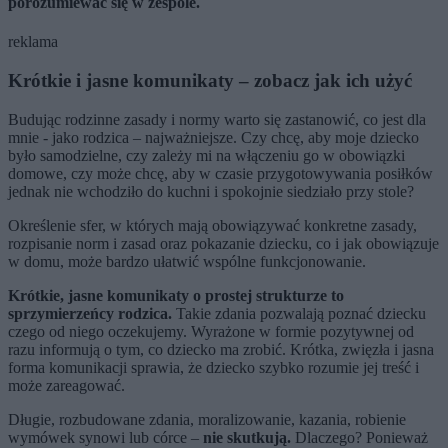
porozumiewać się w zespole.
reklama
Krótkie i jasne komunikaty – zobacz jak ich użyć
Budując rodzinne zasady i normy warto się zastanowić, co jest dla
mnie - jako rodzica – najważniejsze. Czy chcę, aby moje dziecko
było samodzielne, czy zależy mi na włączeniu go w obowiązki
domowe, czy może chcę, aby w czasie przygotowywania posiłków
jednak nie wchodziło do kuchni i spokojnie siedziało przy stole?
Określenie sfer, w których mają obowiązywać konkretne zasady,
rozpisanie norm i zasad oraz pokazanie dziecku, co i jak obowiązuje
w domu, może bardzo ułatwić wspólne funkcjonowanie.
Krótkie, jasne komunikaty o prostej strukturze to
sprzymierzeńcy rodzica.
Takie zdania pozwalają poznać dziecku
czego od niego oczekujemy. Wyrażone w formie pozytywnej od
razu informują o tym, co dziecko ma zrobić. Krótka, zwięzła i jasna
forma komunikacji sprawia, że dziecko szybko rozumie jej treść i
może zareagować.
Długie, rozbudowane zdania, moralizowanie, kazania, robienie
wymówek synowi lub córce –
nie skutkują.
Dlaczego? Ponieważ