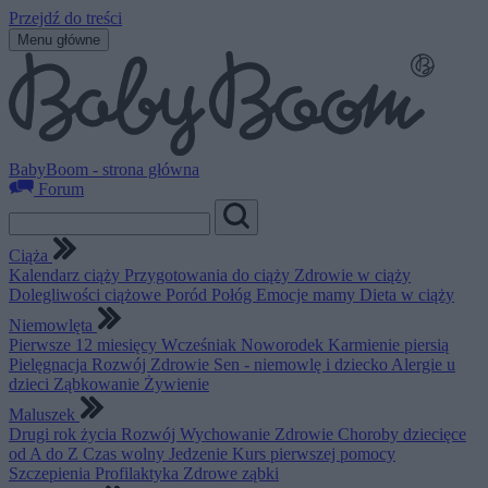
Przejdź do treści
Menu główne
BabyBoom - strona główna
Forum
Ciąża
Kalendarz ciąży
Przygotowania do ciąży
Zdrowie w ciąży
Dolegliwości ciążowe
Poród
Połóg
Emocje mamy
Dieta w ciąży
Niemowlęta
Pierwsze 12 miesięcy
Wcześniak
Noworodek
Karmienie piersią
Pielęgnacja
Rozwój
Zdrowie
Sen - niemowlę i dziecko
Alergie u
dzieci
Ząbkowanie
Żywienie
Maluszek
Drugi rok życia
Rozwój
Wychowanie
Zdrowie
Choroby dziecięce
od A do Z
Czas wolny
Jedzenie
Kurs pierwszej pomocy
Szczepienia
Profilaktyka
Zdrowe ząbki