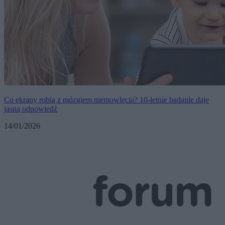
Co ekrany robią z mózgiem niemowlęcia? 10-letnie badanie daje
jasną odpowiedź
14/01/2026