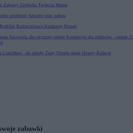
le
Zabawy
Zerówka
Twórcza Mama
olne problemy
Szkolny plac zabaw
Podróże
Rodzicielstwo
Konkursy
Porady
ienia
Akcesoria dla ciężarnej opinie
Kosmetyki dla rodziców - opinie
Z
ci
ia
Lunchbox - do szkoły
Zupy
Drugie danie
Desery
Kolacje
 swoje zabawki