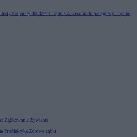
 testy
Preparaty dla dzieci - opinie
Akcesoria do pielęgnacji - opinie
eci
Ząbkowanie
Żywienie
ia
Profilaktyka
Zdrowe ząbki