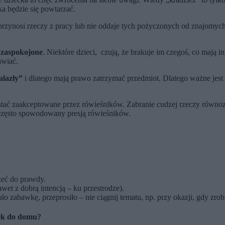
ka będzie się powtarzać.
przynosi rzeczy z pracy lub nie oddaje tych pożyczonych od znajomych
 zaspokojone
. Niektóre dzieci, czują, że brakuje im czegoś, co mają 
awiać.
alazły”
i dlatego mają prawo zatrzymać przedmiot. Dlatego ważne jest 
stać zaakceptowane przez rówieśników. Zabranie cudzej rzeczy równozn
t często spowodowany presją rówieśników.
zeć do prawdy.
wet z dobrą intencją – ku przestrodze).
o zabawkę, przeprosiło – nie ciągnij tematu, np. przy okazji, gdy zrob
ek do domu?