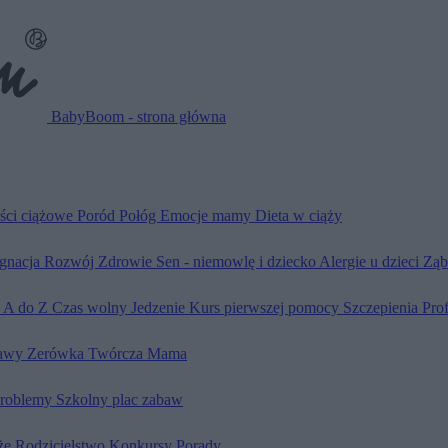
BabyBoom - strona główna
ści ciążowe
Poród
Połóg
Emocje mamy
Dieta w ciąży
ęgnacja
Rozwój
Zdrowie
Sen - niemowlę i dziecko
Alergie u dzieci
Ząb
d A do Z
Czas wolny
Jedzenie
Kurs pierwszej pomocy
Szczepienia
Pro
awy
Zerówka
Twórcza Mama
problemy
Szkolny plac zabaw
że
Rodzicielstwo
Konkursy
Porady