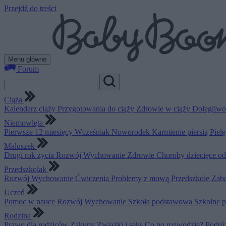
Przejdź do treści
Menu główne
Forum
Ciąża
Kalendarz ciąży
Przygotowania do ciąży
Zdrowie w ciąży
Dolegliwo
Niemowlęta
Pierwsze 12 miesięcy
Wcześniak
Noworodek
Karmienie piersią
Piel
Maluszek
Drugi rok życia
Rozwój
Wychowanie
Zdrowie
Choroby dziecięce o
Przedszkolak
Rozwój
Wychowanie
Ćwiczenia
Problemy z mową
Przedszkole
Zab
Uczeń
Pomoc w nauce
Rozwój
Wychowanie
Szkoła podstawowa
Szkolne 
Rodzina
Prawo dla rodziców
Zakupy
Związki i seks
Co po rozwodzie?
Podró