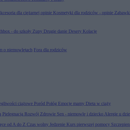
kcesoria dla ciężarnej opinie
Kosmetyki dla rodziców - opinie
Zabawki
hbox - do szkoły
Zupy
Drugie danie
Desery
Kolacje
m o niemowlętach
Fora dla rodziców
egliwości ciążowe
Poród
Połóg
Emocje mamy
Dieta w ciąży
ią
Pielęgnacja
Rozwój
Zdrowie
Sen - niemowlę i dziecko
Alergie u dzi
ięce od A do Z
Czas wolny
Jedzenie
Kurs pierwszej pomocy
Szczepien