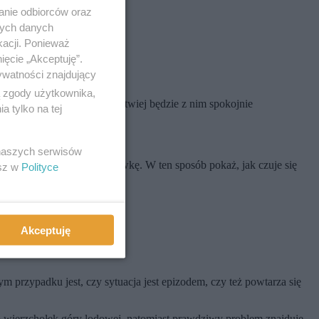
anie odbiorców oraz
nych danych
kacji. Ponieważ
ięcie „Akceptuję”.
ywatności znajdujący
ą zgody użytkownika,
e zachowanie złodzieja, łatwiej będzie z nim spokojnie
 tylko na tej
 naszych serwisów
, gdyby ktoś zabrał mu zabawkę. W ten sposób pokaż, jak czuje się
esz w
Polityce
Akceptuję
przypadku jest, czy sytuacja jest epizodem, czy też powtarza się
ko wierzchołek góry lodowej, natomiast prawdziwy problem znajduje