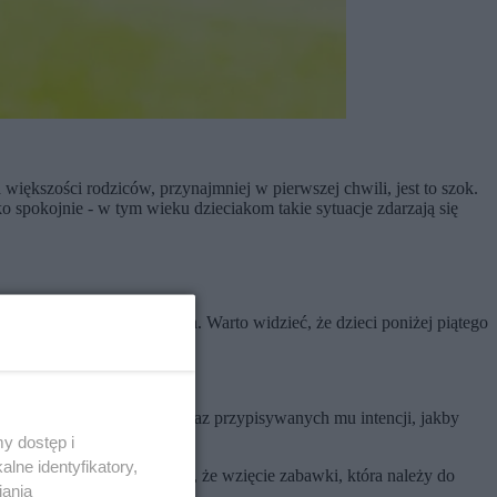
większości rodziców, przynajmniej w pierwszej chwili, jest to szok.
ko spokojnie - w tym wieku dzieciakom takie sytuacje zdarzają się
lakom się po prostu zdarza. Warto widzieć, że dzieci poniżej piątego
ie dziecka (jego zachowań) oraz przypisywanych mu intencji, jakby
jest z kradzieżą.
y dostęp i
lne identyfikatory,
edszkolaki nie rozumieją, że wzięcie zabawki, która należy do
iania