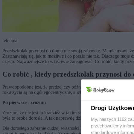
reklama
Przedszkolak przynosi do domu nie swoją zabawkę. Mamie mówi, że ją 
Zastanawiają się, jak to możliwe i co poszło nie tak. Dlaczego moje 
często. Najważniejsze to właściwie zareagować. Co robić, kiedy prz
Co robić , kiedy przedszkolak przynosi do
Prawdopodobne jest, że prędzej czy później staniecie przed takim pr
roku życia są na ogół egocentryczne, a ich głównym celem jest obser
Po pierwsze - zrozum
Drogi Użytkow
Zrozum, że nie jest to kradzież w takim sensie, jak to rozumieją do
była to osoba dorosła. A tak naprawdę dziecko bardzo rzadko świadomi
My, naszych 1162 zau
przechowujemy informa
Dla dorosłego zabranie cudzej własności bez pozwolenia jest świad
standardowe informac
kogoś innego, jest kradzieżą. Zrozumienie tego pojęcia przyjdzie niec