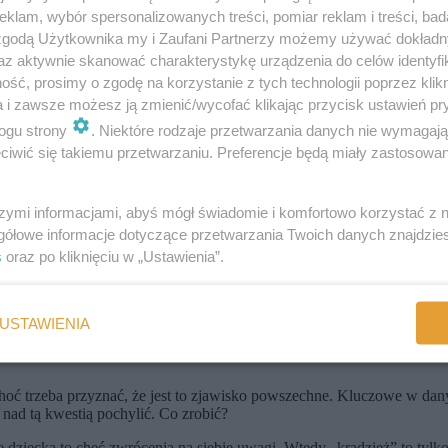
klam, wybór spersonalizowanych treści, pomiar reklam i treści, bad
 zgodą Użytkownika my i Zaufani Partnerzy możemy używać dokład
az aktywnie skanować charakterystykę urządzenia do celów identyfi
ytuację widzi dziecko, a nie jak my ją interpretujemy.
ść, prosimy o zgodę na korzystanie z tych technologii poprzez klikn
a i zawsze możesz ją zmienić/wycofać klikając przycisk ustawień pr
ogu strony
. Niektóre rodzaje przetwarzania danych nie wymagaj
 tym, że bardzo pragnął mieć jakąś zabawkę, a nie jest to wyrachowan
iwić się takiemu przetwarzaniu. Preferencje będą miały zastosowania
dź usprawiedliwiać zachowanie.
szymi informacjami, abyś mógł świadomie i komfortowo korzystać z
lecany pomysł to: zachęć dziecko do zastanowienia się, jak czułoby się
gółowe informacje dotyczące przetwarzania Twoich danych znajdzi
obejmują także utratę kolegów i zaufania.
s
oraz po kliknięciu w „Ustawienia”.
ł, że akceptują takie zachowanie.
USTAWIENIA
 trzeba przyznać, że jest to zjawisko powszechne. Kluczowe w danym 
 nad tą kwestią pochylić. Co zrobić?
 dziecka to chęć zwrócenia na siebie uwagi. Wtedy „kradzież” to tyl