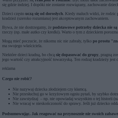
się gdzie indziej. I dopóki nie zostanie rozwiązany, zachowanie dziec
Dzieci często
uczą się od dorosłych
. Kiedy maluch widzi, że rodzic 
kradzież (szeroko rozumiana) jest akceptowanym zachowaniem.
Bywa, że nie dostrzegamy, że
podstawowe potrzeby dziecka nie są
rzeczy (np. małe autko czy kredki). Warto o tym z dzieckiem porozm
Mogą mieć poczucie, że nikomu nic nie zabrały, tylko
po prostu "zn
ma swojego właściciela.
Niektóre dzieci kradną, bo chcą
się dopasować do grupy
, pragną zo
jego wartość czy atrakcyjność towarzyską. Ten rodzaj kradzieży jes
reklama
Czego nie robić?
Nie nazywaj dziecka złodziejem czy kłamcą.
Nie przesłuchuj go w krzyżowym ogniu pytań, by szybko dotr
Nie zawstydzaj – np. nie opowiadaj wszystkim o tej historii (na
Nie wracaj w nieskończoność do sprawy. Jeśli już dziecko oddał
Podsumowując. Jak reagować na przynosznie nie swoich zabaw