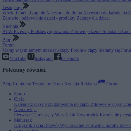
Testujemy
Wózki i foteliki -opinie
Akcesoria do domu
Akcesoria do karmienia
A
Zdrowie i odżywianie dzieci - produkty
Zakupy dla dzieci
Kuchnia
BLW
Przepisy
Podstawy gotowania
Zdrowe jedzenie
Śniadania
Lunc
Blog
Forum
Mamy w tym samym miesiącu ciąży
Forum o ciąży
Staramy się
Foru
YouTube
Instagram
Facebook
Polecamy również
Blog
Konkursy
Testujemy
O nas
Kontakt
Reklama
Forum
Start
Ciąża
Kalendarz ciąży
Przygotowania do ciąży
Zdrowie w ciąży
Dol
Niemowlęta
Pierwsze 12 miesięcy
Wcześniak
Noworodek
Karmienie piers
Maluszek
Drugi rok życia
Rozwój
Wychowanie
Zdrowie
Choroby dziec
Przedszkolak