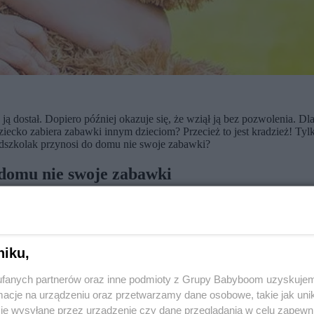
dostał. Dopiero później okazuje się, że wziął ją bez pozwolenia. Dla 
dziecko zabiera zabawki innym dzieciom? Przecież to jest kradzież! Tyl
edszkolak przynosi do domu nie swoje zabawki?
 domu nie swoje zabawki
oblemem, ponieważ zabieranie cudzych rzeczy bez pozwolenia przedszko
wowanie i dostawani tego, czego chcą.
niku,
rośli. Jednym z częstszych błędów rodziców i opiekunów jest traktowan
e robi rzeczy, które my (rodzice, opiekunowie) uznajemy za złe. I tak 
fanych partnerów oraz inne podmioty z Grupy Babyboom uzyskujem
cje na urządzeniu oraz przetwarzamy dane osobowe, takie jak unika
omym złamaniem reguł, zachowaniem niemoralnym i złym. Tymczasem prz
je wysyłane przez urządzenie czy dane przeglądania w celu zapewn
o później, z czasem.