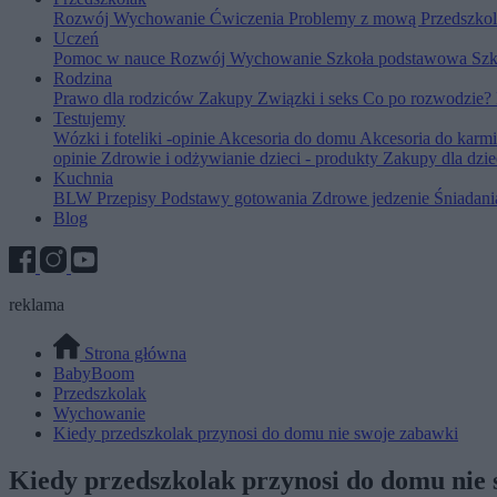
Rozwój
Wychowanie
Ćwiczenia
Problemy z mową
Przedszko
Uczeń
Pomoc w nauce
Rozwój
Wychowanie
Szkoła podstawowa
Szk
Rodzina
Prawo dla rodziców
Zakupy
Związki i seks
Co po rozwodzie?
Testujemy
Wózki i foteliki -opinie
Akcesoria do domu
Akcesoria do karm
opinie
Zdrowie i odżywianie dzieci - produkty
Zakupy dla dzie
Kuchnia
BLW
Przepisy
Podstawy gotowania
Zdrowe jedzenie
Śniadan
Blog
reklama
Strona główna
BabyBoom
Przedszkolak
Wychowanie
Kiedy przedszkolak przynosi do domu nie swoje zabawki
Kiedy przedszkolak przynosi do domu nie