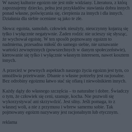
W naszej kulturze egoizm nie jest mile widziany. Literatura, z którą
zapoznajemy dziecko, pełna jest przykładów stawiania dobra innych
ponad własne, poświęcania się, cierpienia za innych i dla innych.
Działania dla siebie oceniane są jako te złe.
Słowa: egoista, samolub, człowiek nieużyty, nieuczynny kojarzą się
tylko i wyłącznie negatywnie. Żaden rodzic nie ucieszy się słysząc,
że wychował egoistę. W ten sposób pojmowany egoizm to
nadmierna, przesadna miłość do samego siebie, nie uznawanie
wartości zewnętrznych (powszechnych w danym społeczeństwie),
kierowanie się tylko i wyłącznie własnym interesem, nawet kosztem
innych.
A przecież w pewnych aspektach naszego życia egoizm jest tym, co
umożliwia przetrwanie. Dbanie o własne potrzeby jest racjonalne.
Bez odrobiny egoizmu łatwo stać się ofiarą i niewolnikiem innych.
Każdy dąży do własnego szczęścia – to naturalne i dobre. Świadczy
o tym, że człowiek się ceni, szanuje, kocha. Nie pozwoli się
wykorzystywać ani skrzywdzić. Jest silny. Jeśli pomaga, to z
własnej woli, a nie z przymusu i wbrew samemu sobie. Tak
pojmowany egoizm nazywany jest racjonalnym lub etycznym.
reklama