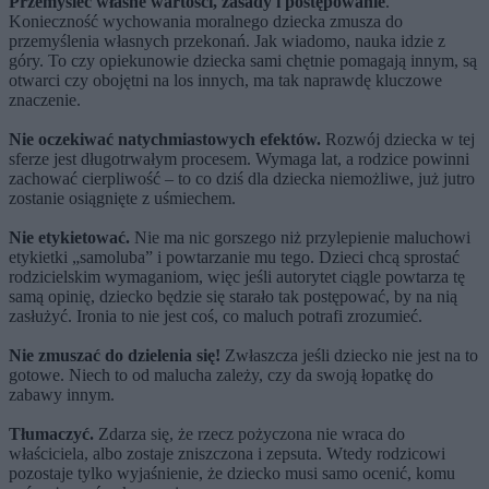
Przemyśleć własne wartości, zasady i postępowanie
.
Konieczność wychowania moralnego dziecka zmusza do
przemyślenia własnych przekonań. Jak wiadomo, nauka idzie z
góry. To czy opiekunowie dziecka sami chętnie pomagają innym, są
otwarci czy obojętni na los innych, ma tak naprawdę kluczowe
znaczenie.
Nie oczekiwać natychmiastowych efektów.
Rozwój dziecka w tej
sferze jest długotrwałym procesem. Wymaga lat, a rodzice powinni
zachować cierpliwość – to co dziś dla dziecka niemożliwe, już jutro
zostanie osiągnięte z uśmiechem.
Nie etykietować.
Nie ma nic gorszego niż przylepienie maluchowi
etykietki „samoluba” i powtarzanie mu tego. Dzieci chcą sprostać
rodzicielskim wymaganiom, więc jeśli autorytet ciągle powtarza tę
samą opinię, dziecko będzie się starało tak postępować, by na nią
zasłużyć. Ironia to nie jest coś, co maluch potrafi zrozumieć.
Nie zmuszać do dzielenia się!
Zwłaszcza jeśli dziecko nie jest na to
gotowe. Niech to od malucha zależy, czy da swoją łopatkę do
zabawy innym.
Tłumaczyć.
Zdarza się, że rzecz pożyczona nie wraca do
właściciela, albo zostaje zniszczona i zepsuta. Wtedy rodzicowi
pozostaje tylko wyjaśnienie, że dziecko musi samo ocenić, komu