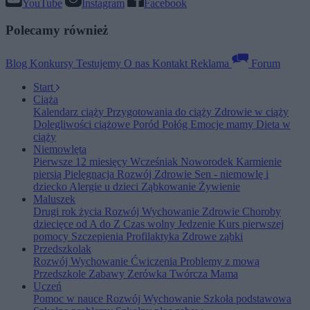
YouTube
Instagram
Facebook
Polecamy również
Blog
Konkursy
Testujemy
O nas
Kontakt
Reklama
Forum
Start
Ciąża
Kalendarz ciąży
Przygotowania do ciąży
Zdrowie w ciąży
Dolegliwości ciążowe
Poród
Połóg
Emocje mamy
Dieta w
ciąży
Niemowlęta
Pierwsze 12 miesięcy
Wcześniak
Noworodek
Karmienie
piersią
Pielęgnacja
Rozwój
Zdrowie
Sen - niemowlę i
dziecko
Alergie u dzieci
Ząbkowanie
Żywienie
Maluszek
Drugi rok życia
Rozwój
Wychowanie
Zdrowie
Choroby
dziecięce od A do Z
Czas wolny
Jedzenie
Kurs pierwszej
pomocy
Szczepienia
Profilaktyka
Zdrowe ząbki
Przedszkolak
Rozwój
Wychowanie
Ćwiczenia
Problemy z mową
Przedszkole
Zabawy
Zerówka
Twórcza Mama
Uczeń
Pomoc w nauce
Rozwój
Wychowanie
Szkoła podstawowa