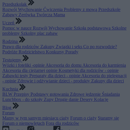
Przedszkolak
Rozwój
Wychowanie
Ćwiczenia
Problemy z mową
Przedszkole
Zabawy
Zerówka
Twórcza Mama
Uczeń
Pomoc w nauce
Rozwój
Wychowanie
Szkoła podstawowa
Szkolne
problemy
Szkolny plac zabaw
Rodzina
Prawo dla rodziców
Zakupy
Związki i seks
Co po rozwodzie?
Podróże
Rodzicielstwo
Konkursy
Porady
Testujemy
Wózki i foteliki -opinie
Akcesoria do domu
Akcesoria do karmienia
Akcesoria dla ciężarnej opinie
Kosmetyki dla rodziców - opinie
Zabawki testy
Preparaty dla dzieci - opinie
Akcesoria do pielęgnacji
- opinie
Zdrowie i odżywianie dzieci - produkty
Zakupy dla dzieci
Kuchnia
BLW
Przepisy
Podstawy gotowania
Zdrowe jedzenie
Śniadania
Lunchbox - do szkoły
Zupy
Drugie danie
Desery
Kolacje
Blog
Forum
Mamy w tym samym miesiącu ciąży
Forum o ciąży
Staramy się
Forum o niemowlętach
Fora dla rodziców