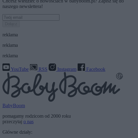
Chcesz wiedzieć o nowościach w babyboom.pl? Zapisz się do
naszego newslettera!
Dołącz
reklama
reklama
reklama
YouTube
RSS
Instagram
Facebook
BabyBoom
pomagamy rodzicom od 2000 roku
przeczytaj
o nas
Główne działy: