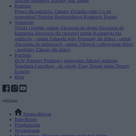
Szkolne problemy
Szkolny plac zabaw
Rodzina
Prawo dla rodziców
Zakupy
Związki i seks
Co po
rozwodzie?
Podróże
Rodzicielstwo
Konkursy
Porady
Testujemy
Wózki i foteliki -opinie
Akcesoria do domu
Akcesoria do
karmienia
Akcesoria dla ciężarnej opinie
Kosmetyki dla
rodziców - opinie
Zabawki testy
Preparaty dla dzieci - opinie
Akcesoria do pielęgnacji - opinie
Zdrowie i odżywianie dzieci
- produkty
Zakupy dla dzieci
Kuchnia
BLW
Przepisy
Podstawy gotowania
Zdrowe jedzenie
Śniadania
Lunchbox - do szkoły
Zupy
Drugie danie
Desery
Kolacje
Blog
reklama
Strona główna
BabyBoom
Przedszkolak
Wychowanie
Mały egoista. Dlaczego egoizm może być dobry