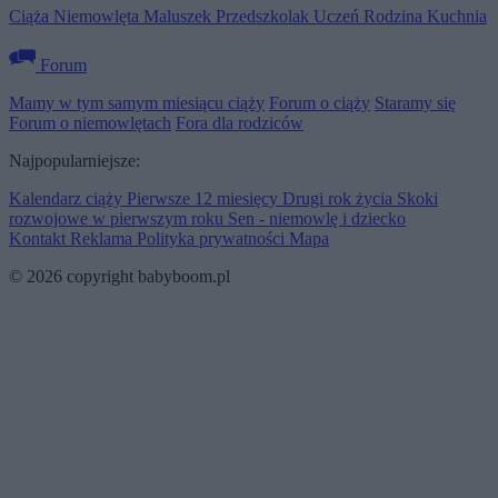
Ciąża
Niemowlęta
Maluszek
Przedszkolak
Uczeń
Rodzina
Kuchnia
Forum
Mamy w tym samym miesiącu ciąży
Forum o ciąży
Staramy się
Forum o niemowlętach
Fora dla rodziców
Najpopularniejsze:
Kalendarz ciąży
Pierwsze 12 miesięcy
Drugi rok życia
Skoki
rozwojowe w pierwszym roku
Sen - niemowlę i dziecko
Kontakt
Reklama
Polityka prywatności
Mapa
© 2026 copyright babyboom.pl