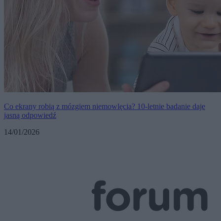
Co ekrany robią z mózgiem niemowlęcia? 10-letnie badanie daje
jasną odpowiedź
14/01/2026