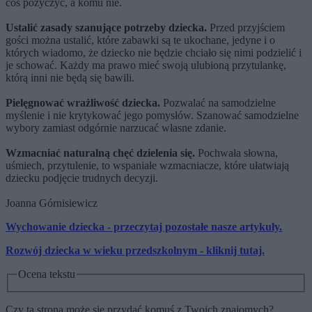
coś pożyczyć, a komu nie.
Ustalić zasady szanujące potrzeby dziecka.
Przed przyjściem
gości można ustalić, które zabawki są te ukochane, jedyne i o
których wiadomo, że dziecko nie będzie chciało się nimi podzielić i
je schować. Każdy ma prawo mieć swoją ulubioną przytulankę,
którą inni nie będą się bawili.
Pielęgnować wrażliwość dziecka.
Pozwalać na samodzielne
myślenie i nie krytykować jego pomysłów. Szanować samodzielne
wybory zamiast odgórnie narzucać własne zdanie.
Wzmacniać naturalną chęć dzielenia się.
Pochwała słowna,
uśmiech, przytulenie, to wspaniałe wzmacniacze, które ułatwiają
dziecku podjęcie trudnych decyzji.
Joanna Górnisiewicz
Wychowanie dziecka - przeczytaj pozostałe nasze artykuły.
Rozwój dziecka w wieku przedszkolnym - kliknij tutaj.
Ocena tekstu
Czy ta strona może się przydać komuś z Twoich znajomych?