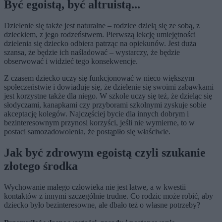
Być egoistą, być altruistą...
Dzielenie się także jest naturalne – rodzice dzielą się ze sobą, z
dzieckiem, z jego rodzeństwem. Pierwszą lekcję umiejętności
dzielenia się dziecko odbiera patrząc na opiekunów. Jest duża
szansa, że będzie ich naśladować – wystarczy, że będzie
obserwować i widzieć tego konsekwencje.
Z czasem dziecko uczy się funkcjonować w nieco większym
społeczeństwie i dowiaduje się, że dzielenie się swoimi zabawkami
jest korzystne także dla niego. W szkole uczy się też, że dzieląc się
słodyczami, kanapkami czy przyborami szkolnymi zyskuje sobie
akceptację kolegów. Najczęściej bycie dla innych dobrym i
bezinteresownym przynosi korzyści, jeśli nie wymierne, to w
postaci samozadowolenia, że postąpiło się właściwie.
Jak być zdrowym egoistą czyli szukanie
złotego środka
Wychowanie małego człowieka nie jest łatwe, a w kwestii
kontaktów z innymi szczególnie trudne. Co rodzic może robić, aby
dziecko było bezinteresowne, ale dbało też o własne potrzeby?