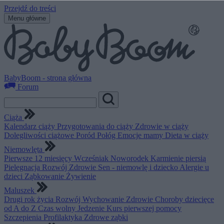
Przejdź do treści
Menu główne
BabyBoom - strona główna
Forum
Ciąża
Kalendarz ciąży
Przygotowania do ciąży
Zdrowie w ciąży
Dolegliwości ciążowe
Poród
Połóg
Emocje mamy
Dieta w ciąży
Niemowlęta
Pierwsze 12 miesięcy
Wcześniak
Noworodek
Karmienie piersią
Pielęgnacja
Rozwój
Zdrowie
Sen - niemowlę i dziecko
Alergie u
dzieci
Ząbkowanie
Żywienie
Maluszek
Drugi rok życia
Rozwój
Wychowanie
Zdrowie
Choroby dziecięce
od A do Z
Czas wolny
Jedzenie
Kurs pierwszej pomocy
Szczepienia
Profilaktyka
Zdrowe ząbki