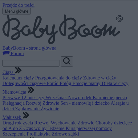
Przejdź do treści
Menu główne
BabyBoom - strona główna
Forum
Ciąża
Kalendarz ciąży
Przygotowania do ciąży
Zdrowie w ciąży
Dolegliwości ciążowe
Poród
Połóg
Emocje mamy
Dieta w ciąży
Niemowlęta
Pierwsze 12 miesięcy
Wcześniak
Noworodek
Karmienie piersią
Pielęgnacja
Rozwój
Zdrowie
Sen - niemowlę i dziecko
Alergie u
dzieci
Ząbkowanie
Żywienie
Maluszek
Drugi rok życia
Rozwój
Wychowanie
Zdrowie
Choroby dziecięce
od A do Z
Czas wolny
Jedzenie
Kurs pierwszej pomocy
Szczepienia
Profilaktyka
Zdrowe ząbki