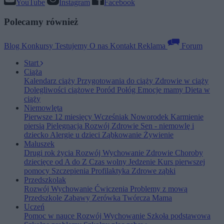
YouTube
Instagram
Facebook
Polecamy również
Blog
Konkursy
Testujemy
O nas
Kontakt
Reklama
Forum
Start
Ciąża
Kalendarz ciąży
Przygotowania do ciąży
Zdrowie w ciąży
Dolegliwości ciążowe
Poród
Połóg
Emocje mamy
Dieta w
ciąży
Niemowlęta
Pierwsze 12 miesięcy
Wcześniak
Noworodek
Karmienie
piersią
Pielęgnacja
Rozwój
Zdrowie
Sen - niemowlę i
dziecko
Alergie u dzieci
Ząbkowanie
Żywienie
Maluszek
Drugi rok życia
Rozwój
Wychowanie
Zdrowie
Choroby
dziecięce od A do Z
Czas wolny
Jedzenie
Kurs pierwszej
pomocy
Szczepienia
Profilaktyka
Zdrowe ząbki
Przedszkolak
Rozwój
Wychowanie
Ćwiczenia
Problemy z mową
Przedszkole
Zabawy
Zerówka
Twórcza Mama
Uczeń
Pomoc w nauce
Rozwój
Wychowanie
Szkoła podstawowa