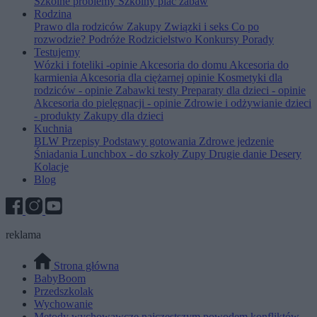
Szkolne problemy
Szkolny plac zabaw
Rodzina
Prawo dla rodziców
Zakupy
Związki i seks
Co po
rozwodzie?
Podróże
Rodzicielstwo
Konkursy
Porady
Testujemy
Wózki i foteliki -opinie
Akcesoria do domu
Akcesoria do
karmienia
Akcesoria dla ciężarnej opinie
Kosmetyki dla
rodziców - opinie
Zabawki testy
Preparaty dla dzieci - opinie
Akcesoria do pielęgnacji - opinie
Zdrowie i odżywianie dzieci
- produkty
Zakupy dla dzieci
Kuchnia
BLW
Przepisy
Podstawy gotowania
Zdrowe jedzenie
Śniadania
Lunchbox - do szkoły
Zupy
Drugie danie
Desery
Kolacje
Blog
reklama
Strona główna
BabyBoom
Przedszkolak
Wychowanie
Metody wychowawcze najczęstszym powodem konfliktów