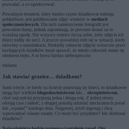
pozwalać, a co egzekwować.
Poważnym tematem, który bardzo często dziadkowie traktują
pobłażliwie, jest publikowanie zdjęć wnuków w
mediach
społecznościowych
. Dla nich zamieszczenie fotografii jest
powodem dumy, jednak zapominają, że powinni dostać na to
wyraźną zgodę. Nie wszyscy rodzice życzą sobie, żeby zdjęcia ich
dzieci trafiły do sieci. A jeszcze poważniej robi się w sytuacji, kiedy
mówimy o nastolatkach. Niekiedy zabawne zdjęcie wrzucone przez
kochających dziadków może sprawić, że młody człowiek stanie się
obiektem hejtu. A to bywa bardzo niebezpieczne.
reklama
Jak stawiać granice… dziadkom?
Sami wiecie, że kiedy na świecie pojawiają się dzieci, to dziadkowie
mogą być wielkim
błogosławieństwem
lub…
okropieństwem
,
choć najczęściej przyjmują jedną i drugą rolę. Z jednej strony
oferują czas i miłość, z drugiej potrafią udzielać niechcianych porad
lub „wpadać” każdego dnia. Najgorzej, jeżeli ingerują i chcą
wprowadzać własne zasady. Co może być przydatne? Jak okiełznać
dziadków?
Najważniejsza będzie rozmowa i ustalenie zasad. Oto