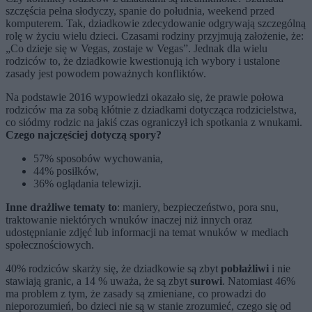
szczęścia pełna słodyczy, spanie do południa, weekend przed
komputerem. Tak, dziadkowie zdecydowanie odgrywają szczególną
rolę w życiu wielu dzieci. Czasami rodziny przyjmują założenie, że:
„Co dzieje się w Vegas, zostaje w Vegas”. Jednak dla wielu
rodziców to, że dziadkowie kwestionują ich wybory i ustalone
zasady jest powodem poważnych konfliktów.
Na podstawie 2016 wypowiedzi okazało się, że prawie połowa
rodziców ma za sobą kłótnie z dziadkami dotycząca rodzicielstwa,
co siódmy rodzic na jakiś czas ograniczył ich spotkania z wnukami.
Czego najczęściej dotyczą spory?
57% sposobów wychowania,
44% posiłków,
36% oglądania telewizji.
Inne drażliwe tematy to
: maniery, bezpieczeństwo, pora snu,
traktowanie niektórych wnuków inaczej niż innych oraz
udostępnianie zdjęć lub informacji na temat wnuków w mediach
społecznościowych.
40% rodziców skarży się, że dziadkowie są zbyt
pobłażliwi
i nie
stawiają granic, a 14 % uważa, że są zbyt
surowi
. Natomiast 46%
ma problem z tym, że zasady są zmieniane, co prowadzi do
nieporozumień, bo dzieci nie są w stanie zrozumieć, czego się od