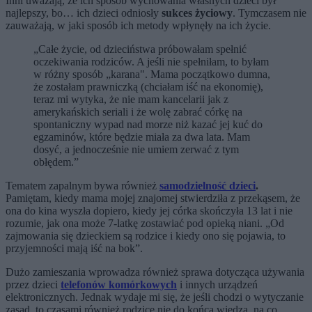
Inni uważają, że ich sposób wychowania własnych dzieci był
najlepszy, bo… ich dzieci odniosły
sukces życiowy
. Tymczasem nie
zauważają, w jaki sposób ich metody wpłynęły na ich życie.
„Całe życie, od dzieciństwa próbowałam spełnić
oczekiwania rodziców. A jeśli nie spełniłam, to byłam
w różny sposób „karana". Mama początkowo dumna,
że zostałam prawniczką (chciałam iść na ekonomię),
teraz mi wytyka, że nie mam kancelarii jak z
amerykańskich seriali i że wolę zabrać córkę na
spontaniczny wypad nad morze niż kazać jej kuć do
egzaminów, które będzie miała za dwa lata. Mam
dosyć, a jednocześnie nie umiem zerwać z tym
obłędem.”
Tematem zapalnym bywa również
samodzielność dzieci
.
Pamiętam, kiedy mama mojej znajomej stwierdziła z przekąsem, że
ona do kina wyszła dopiero, kiedy jej córka skończyła 13 lat i nie
rozumie, jak ona może 7-latkę zostawiać pod opieką niani. „Od
zajmowania się dzieckiem są rodzice i kiedy ono się pojawia, to
przyjemności mają iść na bok”.
Dużo zamieszania wprowadza również sprawa dotycząca używania
przez dzieci
telefonów komórkowych
i innych urządzeń
elektronicznych. Jednak wydaje mi się, że jeśli chodzi o wytyczanie
zasad, to czasami również rodzice nie do końca wiedzą, na co