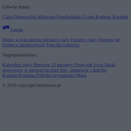
Główne działy:
Ciąża
Niemowlęta
Maluszek
Przedszkolak
Uczeń
Rodzina
Kuchnia
Forum
Mamy w tym samym miesiącu ciąży
Forum o ciąży
Staramy się
Forum o niemowlętach
Fora dla rodziców
Najpopularniejsze:
Kalendarz ciąży
Pierwsze 12 miesięcy
Drugi rok życia
Skoki
rozwojowe w pierwszym roku
Sen - niemowlę i dziecko
Kontakt
Reklama
Polityka prywatności
Mapa
© 2026 copyright babyboom.pl