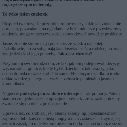
najczęstsze sporne tematy.
To tylko jeden cukierek
Eksperci twierdzą, że pozornie drobne rzeczy, takie jak zmienianie
pory snu, pozwalanie na oglądanie tv bez limitu czy przysłowiowy
cukierek, mogą w rzeczywistości spowodować poważne problemy.
Jasne, że obie strony mają poczucie, że wiedzą najlepiej.
Dziadkowie, bo za sobą mają lata doświadczeń, a rodzice, bo znają
swoje dziecko i jego potrzeby.
Jaka jest różnica?
Przypomnij swoim rodzicom, że tak, jak oni podejmowali decyzje i
wyznaczali ci granice, kiedy byłaś dzieckiem, tak teraz ty, jako
osoba dorosła możesz zrobić to samo. Niektórym dziadkom trudno
oddać władzę, dlatego tak ważne, żebyście pamiętali o jasnym
komunikacie.
Najpierw
podziękuj im za dobre intencje
i chęć pomocy. Potem
stanowczo i jednocześnie uprzejmie powiedz, że w razie potrzeby
zwrócisz się do nich z prośbą o radę.
Uprzedź też, co zrobisz, jeśli złamią zasady, np. przestaniesz ich
zapraszać lub dzieci nie będą mogły u nich zostawać. Trzymaj się
swoich zasad, bo o ile twoim rodzicom do końca życia może się nie