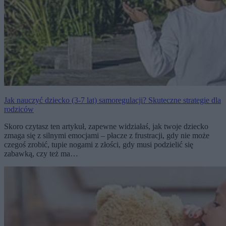
Jak nauczyć dziecko (3-7 lat) samoregulacji? Skuteczne strategie dla
rodziców
Skoro czytasz ten artykuł, zapewne widziałaś, jak twoje dziecko
zmaga się z silnymi emocjami – płacze z frustracji, gdy nie może
czegoś zrobić, tupie nogami z złości, gdy musi podzielić się
zabawką, czy też ma…