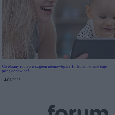
Co ekrany robią z mózgiem niemowlęcia? 10-letnie badanie daje
jasną odpowiedź
14/01/2026