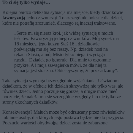
To ci się tylko wydaje…
Kolejna bardzo delikatna sytuacja ma miejsce, kiedy dziadkowie
faworyzują
jedno z wnucząt. To szczególnie bolesne dla dzieci,
które nie potrafią zrozumieć, dlaczego są inaczej traktowane.
„Serce mi się nieraz kroi, jak widzę sytuację u moich
teściów. Faworyzują jednego z wnuków. Mój synek ma
18 miesięcy, jego kuzyn Staś 16 i dziadkowie
poświęcają mu się bez reszty. Np. dziadek nosi na
rękach Stasia, a mój Misio tylko biega i wyciąga
rączki. Dziadek go ignoruje. Dla mnie to ogromnie
przykre. A i moja szwagierka mówi, że dla niej ta
sytuacja jest straszna. Obie słyszymy, że przesadzamy”.
Taka sytuacja wymaga bezwzględnie wyjaśniania. Uświadom
dziadkom, że w efekcie ich działań skrzywdzą nie tylko was, ale
również dzieci. Jedno poczuje się gorsze, a drugie może mieć
poczucie, że należą mu się szczególne względy i to nie tylko ze
strony ukochanych dziadków.
Konsekwencja? Maluch może być odrzucany przez rówieśników
lub inne osoby, dla których jego postawa będzie nie do przyjęcia.
Poczucie wartości obydwojga dzieci zostanie zaburzone.