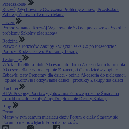
Przedszkolak
Rozwój
Wychowanie
Ćwiczenia
Problemy z mową
Przedszkole
Zabawy
Zerówka
Twórcza Mama
Uczeń
Pomoc w nauce
Rozwój
Wychowanie
Szkoła podstawowa
Szkolne
problemy
Szkolny plac zabaw
Rodzina
Prawo dla rodziców
Zakupy
Związki i seks
Co po rozwodzie?
Podróże
Rodzicielstwo
Konkursy
Porady
Testujemy
Wózki i foteliki -opinie
Akcesoria do domu
Akcesoria do karmienia
Akcesoria dla ciężarnej opinie
Kosmetyki dla rodziców - opinie
Zabawki testy
Preparaty dla dzieci - opinie
Akcesoria do pielęgnacji
- opinie
Zdrowie i odżywianie dzieci - produkty
Zakupy dla dzieci
Kuchnia
BLW
Przepisy
Podstawy gotowania
Zdrowe jedzenie
Śniadania
Lunchbox - do szkoły
Zupy
Drugie danie
Desery
Kolacje
Blog
Forum
Mamy w tym samym miesiącu ciąży
Forum o ciąży
Staramy się
Forum o niemowlętach
Fora dla rodziców