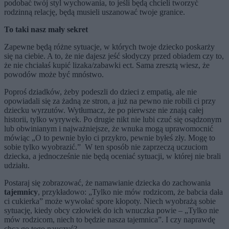
podobać twój styl wychowania, to jeśli będą chcieli tworzyć
rodzinną relację, będą musieli uszanować twoje granice.
To taki nasz mały sekret
Zapewne będą różne sytuacje, w których twoje dziecko poskarży
się na ciebie. A to, że nie dajesz jeść słodyczy przed obiadem czy to,
że nie chciałaś kupić lizaka/zabawki ect. Sama zresztą wiesz, że
powodów może być mnóstwo.
Poproś dziadków, żeby podeszli do dzieci z empatią, ale nie
opowiadali się za żadną ze stron, a już na pewno nie robili ci przy
dziecku wyrzutów. Wytłumacz, że po pierwsze nie znają całej
historii, tylko wyrywek. Po drugie nikt nie lubi czuć się osądzonym
lub obwinianym i najważniejsze, że wnuka mogą uprawomocnić
mówiąc „O to pewnie było ci przykro, pewnie byłeś zły. Mogę to
sobie tylko wyobrazić.” W ten sposób nie zaprzeczą uczuciom
dziecka, a jednocześnie nie będą oceniać sytuacji, w której nie brali
udziału.
Postaraj się zobrazować, że namawianie dziecka do zachowania
tajemnicy
, przykładowo: „Tylko nie mów rodzicom, że babcia dała
ci cukierka” może wywołać spore kłopoty. Niech wyobrażą sobie
sytuację, kiedy obcy człowiek do ich wnuczka powie – „Tylko nie
mów rodzicom, niech to będzie nasza tajemnica”. I czy naprawdę
chcą go tego nauczyć?