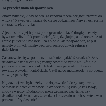
To przecież mała niespodzianka
Znasz sytuacje, kiedy babcia za każdym razem przynosi prezent dla
wnuka? Nawet jeśli wpada do ciebie codziennie? Nawet jeśli rośnie
ci coraz większa gula?
Z jeden strony jej hojność jest ogromnie miła. Z drugiej niestety
bywa uciążliwa. Jak powiedzieć „Nie, dziękuję”, a jednocześnie nie
zranić jej uczuć? Podziękuj za hojność, ale podpowiedz, że jest
mnóstwo innych możliwości tworzenia
dobrych relacji z
dzieckiem
.
Zastanówcie się wspólnie nad ustaleniem jakichś zasad, tak żeby
dziadkowie nadal czuli się zaangażowani w życie wnuków, ale
jednocześnie nie zarzucali ich kolejnymi prezentami. Pomyśl
również o swoich wartościach. Czyli na co masz zgodę, a co uderza
w twoje potrzeby.
Najważniejsze chyba, żeby nie doprowadzić do sytuacji, że ty
odmawiasz dziecku zabawki, a dziadek mu ją kupuje bez twojej
zgody i wiedzy. Dodatkowo może zadziałać zapytanie, czy
dziadkom zależy na tym, żeby dziecko czekało na ich wizytę czy na
prezent, który dostanie?