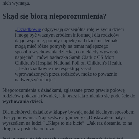
nich wymaga.
Skąd się biorą nieporozumienia?
„
Dziadkowie
odgrywają szczególną rolę w życiu dzieci
i mogą być ważnym źródłem informacji dla rodziców
dając wsparcie, porady i opiekę nad dziećmi. Jednak
mogą mieć różne pomysły na temat najlepszego
sposobu wychowania dziecka, co niekiedy wywołuje
napięcia” - mówi badaczka Sarah Clark z CS Mott
Children's Hospital National Poll on Children's Health.
-„Jeśli dziadkowie nie respektują zasad
wprowadzonych przez rodziców, może to poważnie
nadwerężyć relacje”.
Nieporozumienia z dziadkami, zgłaszane przez prawie połowę
rodziców pokazują również, jak przez lata zmieniło się podejście do
wychowania dzieci
.
Dla niektórych dziadków
klapsy
bywają nadal idealnym sposobem
dyscyplinowania. Najczęstsze argumenty? „Dostawałem baty i
wyszedłem na ludzi.” „Klaps to nie bicie”. „Jak raz dostanie, to na
drugi raz posłucha od razu”.