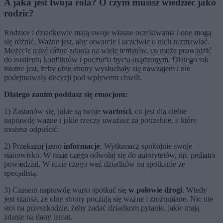
A jaka jest twoja rola? O czym musisz wiedzieć jako
rodzic?
Rodzice i dziadkowie mają swoje własne oczekiwania i one mogą
się różnić. Ważne jest, aby otwarcie i uczciwie o nich rozmawiać.
Możecie mieć różne zdania na wiele tematów, co może prowadzić
do nasilenia konfliktów i poczucia bycia osądzonym. Dlatego tak
istotne jest, żeby obie strony wysłuchały się nawzajem i nie
podejmowały decyzji pod wpływem chwili.
Dlatego zanim poddasz się emocjom:
1) Zastanów się, jakie są twoje
wartości
, co jest dla ciebie
naprawdę ważne i jakie rzeczy uważasz za potrzebne, a które
możesz odpuścić.
2) Przekazuj jasno
informacje
. Wytłumacz spokojnie swoje
stanowisko. W razie czego odwołaj się do autorytetów, np. pediatra
powiedział. W razie czego weź dziadków na spotkanie ze
specjalistą.
3) Czasem naprawdę warto spotkać się
w połowie drogi
. Wtedy
jest szansa, że obie strony poczują się ważne i zrozumiane. Nic nie
stoi na przeszkodzie, żeby zadać dziadkom pytanie, jakie mają
zdanie na dany temat.