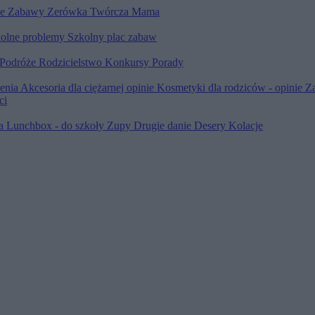
le
Zabawy
Zerówka
Twórcza Mama
olne problemy
Szkolny plac zabaw
Podróże
Rodzicielstwo
Konkursy
Porady
ienia
Akcesoria dla ciężarnej opinie
Kosmetyki dla rodziców - opinie
Z
ci
ia
Lunchbox - do szkoły
Zupy
Drugie danie
Desery
Kolacje