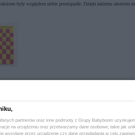
 ułożone były względem siebie prostopadle. Dzięki takiemu ułożeniu m
niku,
fanych partnerów oraz inne podmioty z Grupy Babyboom uzyskujem
cje na urządzeniu oraz przetwarzamy dane osobowe, takie jak unika
je wysyłane przez urządzenie czy dane przeglądania w celu zapewn