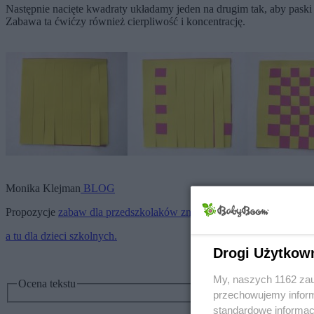
Następnie nacięte kwadraty układamy jeden na drugim tak, aby paski
Zabawa ta ćwićzy również cierpliwość i koncentrację.
Monika Klejman
BLOG
Propozycje
zabaw dla przedszkolaków znajdziesz tutaj
a tu dla dzieci szkolnych.
Drogi Użytkow
My, naszych 1162 zau
Ocena tekstu
przechowujemy informa
standardowe informac