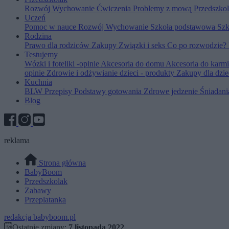
Rozwój
Wychowanie
Ćwiczenia
Problemy z mową
Przedszko
Uczeń
Pomoc w nauce
Rozwój
Wychowanie
Szkoła podstawowa
Szk
Rodzina
Prawo dla rodziców
Zakupy
Związki i seks
Co po rozwodzie?
Testujemy
Wózki i foteliki -opinie
Akcesoria do domu
Akcesoria do karm
opinie
Zdrowie i odżywianie dzieci - produkty
Zakupy dla dzie
Kuchnia
BLW
Przepisy
Podstawy gotowania
Zdrowe jedzenie
Śniadan
Blog
reklama
Strona główna
BabyBoom
Przedszkolak
Zabawy
Przeplatanka
redakcja babyboom.pl
Ostatnie zmiany:
7 listopada 2022