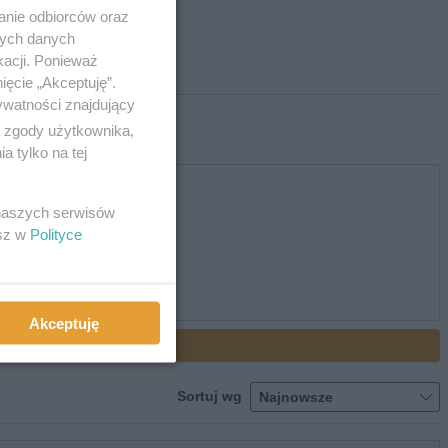
anie odbiorców oraz
nych danych
kacji. Ponieważ
ięcie „Akceptuję”.
ywatności znajdujący
ą zgody użytkownika,
 tylko na tej
 naszych serwisów
esz w
Polityce
Akceptuję