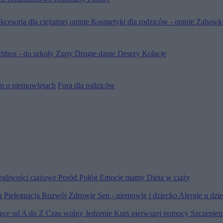
kcesoria dla ciężarnej opinie
Kosmetyki dla rodziców - opinie
Zabawki
hbox - do szkoły
Zupy
Drugie danie
Desery
Kolacje
m o niemowlętach
Fora dla rodziców
egliwości ciążowe
Poród
Połóg
Emocje mamy
Dieta w ciąży
ią
Pielęgnacja
Rozwój
Zdrowie
Sen - niemowlę i dziecko
Alergie u dzi
ięce od A do Z
Czas wolny
Jedzenie
Kurs pierwszej pomocy
Szczepien