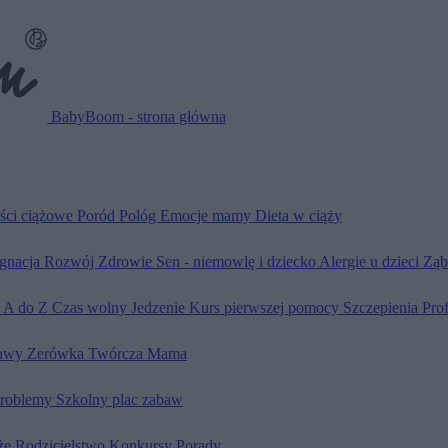
BabyBoom - strona główna
ści ciążowe
Poród
Połóg
Emocje mamy
Dieta w ciąży
ęgnacja
Rozwój
Zdrowie
Sen - niemowlę i dziecko
Alergie u dzieci
Ząb
d A do Z
Czas wolny
Jedzenie
Kurs pierwszej pomocy
Szczepienia
Pro
awy
Zerówka
Twórcza Mama
problemy
Szkolny plac zabaw
że
Rodzicielstwo
Konkursy
Porady