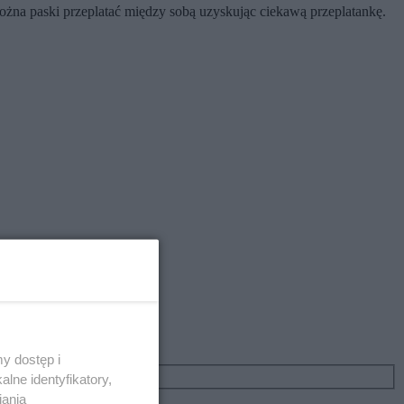
ożna paski przeplatać między sobą uzyskując ciekawą przeplatankę.
y dostęp i
lne identyfikatory,
iania