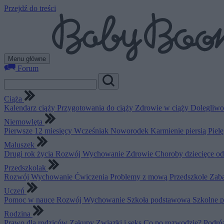
Przejdź do treści
Menu główne
Forum
Ciąża
Kalendarz ciąży
Przygotowania do ciąży
Zdrowie w ciąży
Dolegliwo
Niemowlęta
Pierwsze 12 miesięcy
Wcześniak
Noworodek
Karmienie piersią
Piel
Maluszek
Drugi rok życia
Rozwój
Wychowanie
Zdrowie
Choroby dziecięce o
Przedszkolak
Rozwój
Wychowanie
Ćwiczenia
Problemy z mową
Przedszkole
Zab
Uczeń
Pomoc w nauce
Rozwój
Wychowanie
Szkoła podstawowa
Szkolne 
Rodzina
Prawo dla rodziców
Zakupy
Związki i seks
Co po rozwodzie?
Podró