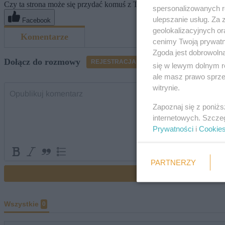
Czy ta strona może się przydać komuś z Twoich znajomych? Poleć ją
spersonalizowanych re
ulepszanie usług. Za
Facebook
geolokalizacyjnych or
cenimy Twoją prywatno
Zgoda jest dobrowoln
się w lewym dolnym r
ale masz prawo sprzec
witrynie.
Zapoznaj się z poniż
internetowych. Szcze
Prywatności
i
Cookie
PARTNERZY