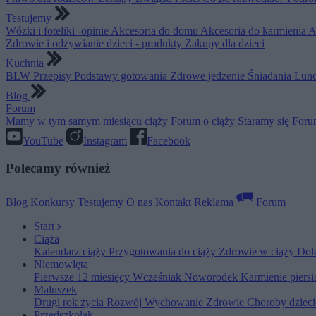
Testujemy
Wózki i foteliki -opinie
Akcesoria do domu
Akcesoria do karmienia
A
Zdrowie i odżywianie dzieci - produkty
Zakupy dla dzieci
Kuchnia
BLW
Przepisy
Podstawy gotowania
Zdrowe jedzenie
Śniadania
Lunc
Blog
Forum
Mamy w tym samym miesiącu ciąży
Forum o ciąży
Staramy się
Foru
YouTube
Instagram
Facebook
Polecamy również
Blog
Konkursy
Testujemy
O nas
Kontakt
Reklama
Forum
Start
Ciąża
Kalendarz ciąży
Przygotowania do ciąży
Zdrowie w ciąży
Dol
Niemowlęta
Pierwsze 12 miesięcy
Wcześniak
Noworodek
Karmienie piers
Maluszek
Drugi rok życia
Rozwój
Wychowanie
Zdrowie
Choroby dziec
Przedszkolak