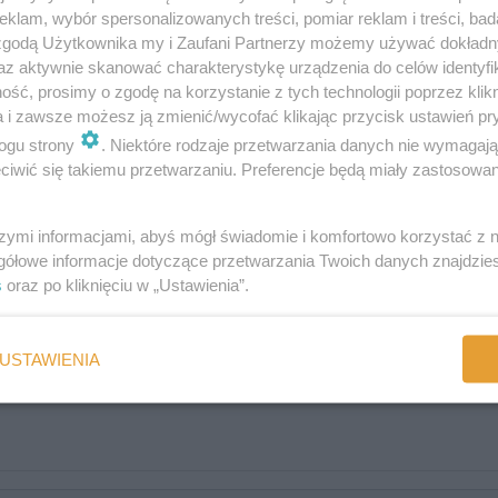
:
klam, wybór spersonalizowanych treści, pomiar reklam i treści, bad
 zgodą Użytkownika my i Zaufani Partnerzy możemy używać dokład
az aktywnie skanować charakterystykę urządzenia do celów identyfi
ść, prosimy o zgodę na korzystanie z tych technologii poprzez klikn
a i zawsze możesz ją zmienić/wycofać klikając przycisk ustawień pr
ogu strony
. Niektóre rodzaje przetwarzania danych nie wymagaj
iwić się takiemu przetwarzaniu. Preferencje będą miały zastosowania
szymi informacjami, abyś mógł świadomie i komfortowo korzystać z
gółowe informacje dotyczące przetwarzania Twoich danych znajdzi
s
oraz po kliknięciu w „Ustawienia”.
USTAWIENIA