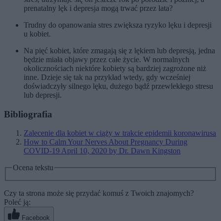
prenatalny lęk i depresja mogą trwać przez lata?
Trudny do opanowania stres zwiększa ryzyko lęku i depresji
u kobiet.
Na pięć kobiet, które zmagają się z lękiem lub depresją, jedna
będzie miała objawy przez całe życie. W normalnych
okolicznościach niektóre kobiety są bardziej zagrożone niż
inne. Dzieje się tak na przykład wtedy, gdy wcześniej
doświadczyły silnego lęku, dużego bądź przewlekłego stresu
lub depresji.
Bibliografia
Zalecenie dla kobiet w ciąży w trakcie epidemii koronawirusa
How to Calm Your Nerves About Pregnancy During
COVID-19 April 10, 2020 by Dr. Dawn Kingston
Ocena tekstu
Czy ta strona może się przydać komuś z Twoich znajomych?
Poleć ją:
Facebook