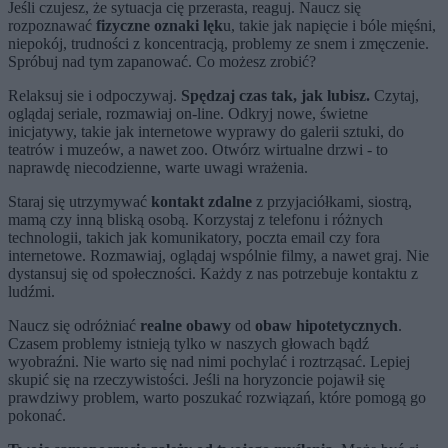
Jeśli czujesz, że sytuacja cię przerasta, reaguj. Naucz się
rozpoznawać
fizyczne oznaki lęk
u, takie jak napięcie i bóle mięśni,
niepokój, trudności z koncentracją, problemy ze snem i zmęczenie.
Spróbuj nad tym zapanować. Co możesz zrobić?
Relaksuj sie i odpoczywaj.
Spędzaj czas tak, jak lubisz.
Czytaj,
oglądaj seriale, rozmawiaj on-line. Odkryj nowe, świetne
inicjatywy, takie jak internetowe wyprawy do galerii sztuki, do
teatrów i muzeów, a nawet zoo. Otwórz wirtualne drzwi - to
naprawdę niecodzienne, warte uwagi wrażenia.
Staraj się utrzymywać
kontakt zdalne
z przyjaciółkami, siostrą,
mamą czy inną bliską osobą. Korzystaj z telefonu i różnych
technologii, takich jak komunikatory, poczta email czy fora
internetowe. Rozmawiaj, oglądaj wspólnie filmy, a nawet graj. Nie
dystansuj się od społeczności. Każdy z nas potrzebuje kontaktu z
ludźmi.
Naucz się odróżniać
realne obawy
od
obaw hipotetycznych
.
Czasem problemy istnieją tylko w naszych głowach bądź
wyobraźni. Nie warto się nad nimi pochylać i roztrząsać. Lepiej
skupić się na rzeczywistości. Jeśli na horyzoncie pojawił się
prawdziwy problem, warto poszukać rozwiązań, które pomogą go
pokonać.