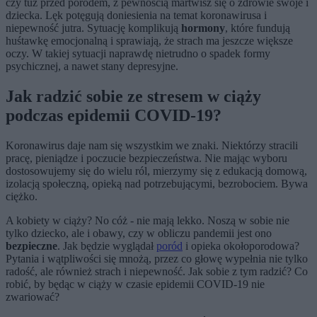
czy tuż przed porodem, z pewnością martwisz się o zdrowie swoje i
dziecka. Lęk potęgują doniesienia na temat koronawirusa i
niepewność jutra. Sytuację komplikują
hormony
, które fundują
huśtawkę emocjonalną i sprawiają, że strach ma jeszcze większe
oczy. W takiej sytuacji naprawdę nietrudno o spadek formy
psychicznej, a nawet stany depresyjne.
Jak radzić sobie ze stresem w ciąży
podczas epidemii COVID-19?
Koronawirus daje nam się wszystkim we znaki. Niektórzy stracili
pracę, pieniądze i poczucie bezpieczeństwa. Nie mając wyboru
dostosowujemy się do wielu ról, mierzymy się z edukacją domową,
izolacją społeczną, opieką nad potrzebującymi, bezrobociem. Bywa
ciężko.
A kobiety w ciąży? No cóż - nie mają lekko. Noszą w sobie nie
tylko dziecko, ale i obawy, czy w obliczu pandemii jest ono
bezpieczne
. Jak będzie wyglądał
poród
i opieka okołoporodowa?
Pytania i wątpliwości się mnożą, przez co głowę wypełnia nie tylko
radość, ale również strach i niepewność. Jak sobie z tym radzić? Co
robić, by będąc w ciąży w czasie epidemii COVID-19 nie
zwariować?