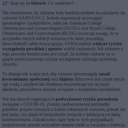
19
” skup się na
faktach
. Co wiadomo?
Nie stwierdzono, by ciężarne były bardziej podatne na zakażenie się
wirusem SARS-CoV-2. Jednak organizacje zrzeszające
ginekologów i położników, takie jak American College
Obstetricians and Gynaecologists (ACOG) oraz Royal College
Obstetricians and Gynecologists (RCOG) zwracają uwagę, że w
przypadku innych infekcji wirusowych, które powodują
niewydolność oddechową (grypa, SARS) istnieje
większe ryzyko
wystąpienia powikłań i zgonów
wśród ciężarnych. Ich zdaniem z
tego powodu bezpieczniej jest uznać, że kobiety ciężarne są w
grupie podwyższonego ryzyka wystąpienia ciężkiego przebiegu
choroby.
To dlatego tak ważne jest, aby ciężarne przestrzegały
zasad
kwarantanny społecznej
oraz
higieny
(kluczowe jest częste mycie
rąk wodą z mydłem lub środkiem dezynfekującym na bazie
alkoholu, prawidłowe nawyki związane z kasłaniem i kichaniem).
Nie ma danych sugerujących
podwyższone ryzyko poronienia
związane z COVID-19. Zostały zaobserwowane przypadki
porodów przedwczesnych u kobiet zakażonych wirusem, jednak nie
jest jasne, czy miało to bezpośredni związek z infekcją wywołaną
koronawirusem. Zakończenie ciąży było w tych przypadkach
podyktowane przede wszystkim stanem matki w związku z infekcją.