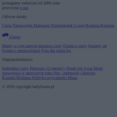
pomagamy rodzicom od 2000 roku
przeczytaj
o nas
Główne działy:
Ciąża
Niemowlęta
Maluszek
Przedszkolak
Uczeń
Rodzina
Kuchnia
Forum
Mamy w tym samym miesiącu ciąży
Forum o ciąży
Staramy się
Forum o niemowlętach
Fora dla rodziców
Najpopularniejsze:
Kalendarz ciąży
Pierwsze 12 miesięcy
Drugi rok życia
Skoki
rozwojowe w pierwszym roku
Sen - niemowlę i dziecko
Kontakt
Reklama
Polityka prywatności
Mapa
© 2026 copyright babyboom.pl