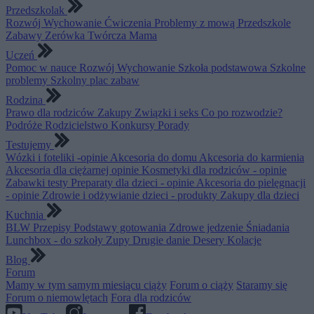
Przedszkolak
Rozwój
Wychowanie
Ćwiczenia
Problemy z mową
Przedszkole
Zabawy
Zerówka
Twórcza Mama
Uczeń
Pomoc w nauce
Rozwój
Wychowanie
Szkoła podstawowa
Szkolne
problemy
Szkolny plac zabaw
Rodzina
Prawo dla rodziców
Zakupy
Związki i seks
Co po rozwodzie?
Podróże
Rodzicielstwo
Konkursy
Porady
Testujemy
Wózki i foteliki -opinie
Akcesoria do domu
Akcesoria do karmienia
Akcesoria dla ciężarnej opinie
Kosmetyki dla rodziców - opinie
Zabawki testy
Preparaty dla dzieci - opinie
Akcesoria do pielęgnacji
- opinie
Zdrowie i odżywianie dzieci - produkty
Zakupy dla dzieci
Kuchnia
BLW
Przepisy
Podstawy gotowania
Zdrowe jedzenie
Śniadania
Lunchbox - do szkoły
Zupy
Drugie danie
Desery
Kolacje
Blog
Forum
Mamy w tym samym miesiącu ciąży
Forum o ciąży
Staramy się
Forum o niemowlętach
Fora dla rodziców