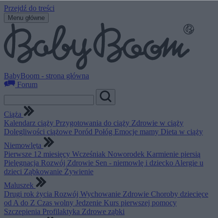
Przejdź do treści
Menu główne
BabyBoom - strona główna
Forum
Ciąża
Kalendarz ciąży
Przygotowania do ciąży
Zdrowie w ciąży
Dolegliwości ciążowe
Poród
Połóg
Emocje mamy
Dieta w ciąży
Niemowlęta
Pierwsze 12 miesięcy
Wcześniak
Noworodek
Karmienie piersią
Pielęgnacja
Rozwój
Zdrowie
Sen - niemowlę i dziecko
Alergie u
dzieci
Ząbkowanie
Żywienie
Maluszek
Drugi rok życia
Rozwój
Wychowanie
Zdrowie
Choroby dziecięce
od A do Z
Czas wolny
Jedzenie
Kurs pierwszej pomocy
Szczepienia
Profilaktyka
Zdrowe ząbki