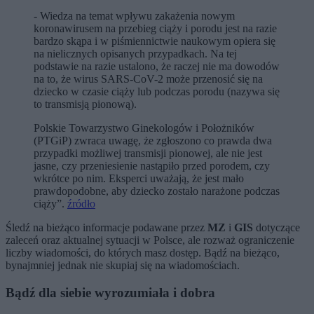
- Wiedza na temat wpływu zakażenia nowym
koronawirusem na przebieg ciąży i porodu jest na razie
bardzo skąpa i w piśmiennictwie naukowym opiera się
na nielicznych opisanych przypadkach. Na tej
podstawie na razie ustalono, że raczej nie ma dowodów
na to, że wirus SARS-CoV-2 może przenosić się na
dziecko w czasie ciąży lub podczas porodu (nazywa się
to transmisją pionową).
Polskie Towarzystwo Ginekologów i Położników
(PTGiP) zwraca uwagę, że zgłoszono co prawda dwa
przypadki możliwej transmisji pionowej, ale nie jest
jasne, czy przeniesienie nastąpiło przed porodem, czy
wkrótce po nim. Eksperci uważają, że jest mało
prawdopodobne, aby dziecko zostało narażone podczas
ciąży”.
źródło
Śledź na bieżąco informacje podawane przez
MZ
i
GIS
dotyczące
zaleceń oraz aktualnej sytuacji w Polsce, ale rozważ ograniczenie
liczby wiadomości, do których masz dostęp. Bądź na bieżąco,
bynajmniej jednak nie skupiaj się na wiadomościach.
Bądź dla siebie wyrozumiała i dobra