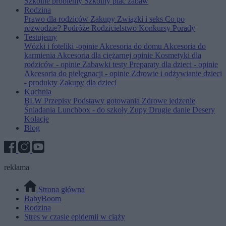
Szkolne problemy
Szkolny plac zabaw
Rodzina
Prawo dla rodziców
Zakupy
Związki i seks
Co po
rozwodzie?
Podróże
Rodzicielstwo
Konkursy
Porady
Testujemy
Wózki i foteliki -opinie
Akcesoria do domu
Akcesoria do
karmienia
Akcesoria dla ciężarnej opinie
Kosmetyki dla
rodziców - opinie
Zabawki testy
Preparaty dla dzieci - opinie
Akcesoria do pielęgnacji - opinie
Zdrowie i odżywianie dzieci
- produkty
Zakupy dla dzieci
Kuchnia
BLW
Przepisy
Podstawy gotowania
Zdrowe jedzenie
Śniadania
Lunchbox - do szkoły
Zupy
Drugie danie
Desery
Kolacje
Blog
reklama
Strona główna
BabyBoom
Rodzina
Stres w czasie epidemii w ciąży