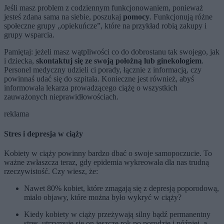
Jeśli masz problem z codziennym funkcjonowaniem, ponieważ
jesteś zdana sama na siebie, poszukaj
pomocy
. Funkcjonują różne
społeczne grupy „opiekuńcze”, które na przykład robią zakupy i
grupy wsparcia.
Pamiętaj: jeżeli masz wątpliwości co do dobrostanu tak swojego, jak
i dziecka,
skontaktuj się ze swoją położną lub ginekologiem
.
Personel medyczny udzieli ci porady, łącznie z informacją, czy
powinnaś udać się do szpitala. Konieczne jest również, abyś
informowała lekarza prowadzącego ciążę o wszystkich
zauważonych nieprawidłowościach.
reklama
Stres i depresja w ciąży
Kobiety w ciąży powinny bardzo dbać o swoje samopoczucie. To
ważne zwłaszcza teraz, gdy epidemia wykreowała dla nas trudną
rzeczywistość. Czy wiesz, że:
Nawet 80% kobiet, które zmagają się z depresją poporodową,
miało objawy, które można było wykryć w ciąży?
Kiedy kobiety w ciąży przeżywają silny bądź permanentny
stres, utrzymuje się on jeszcze rok po porodzie i później, a