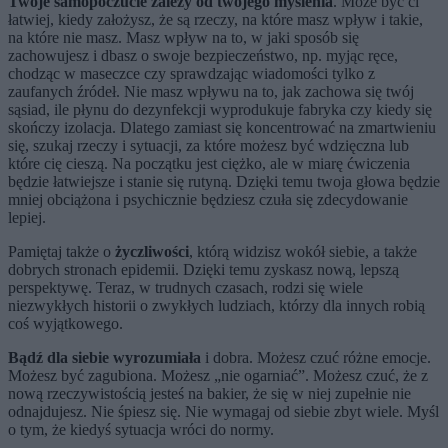
Twoje samopoczucie zależy od twojego myślenia
. Może być ci
łatwiej, kiedy założysz, że są rzeczy, na które masz wpływ i takie,
na które nie masz. Masz wpływ na to, w jaki sposób się
zachowujesz i dbasz o swoje bezpieczeństwo, np. myjąc ręce,
chodząc w maseczce czy sprawdzając wiadomości tylko z
zaufanych źródeł. Nie masz wpływu na to, jak zachowa się twój
sąsiad, ile płynu do dezynfekcji wyprodukuje fabryka czy kiedy się
skończy izolacja. Dlatego zamiast się koncentrować na zmartwieniu
się, szukaj rzeczy i sytuacji, za które możesz być wdzięczna lub
które cię cieszą. Na początku jest ciężko, ale w miarę ćwiczenia
będzie łatwiejsze i stanie się rutyną. Dzięki temu twoja głowa będzie
mniej obciążona i psychicznie będziesz czuła się zdecydowanie
lepiej.
Pamiętaj także o
życzliwości
, którą widzisz wokół siebie, a także
dobrych stronach epidemii. Dzięki temu zyskasz nową, lepszą
perspektywę. Teraz, w trudnych czasach, rodzi się wiele
niezwykłych historii o zwykłych ludziach, którzy dla innych robią
coś wyjątkowego.
Bądź dla siebie wyrozumiała
i dobra. Możesz czuć różne emocje.
Możesz być zagubiona. Możesz „nie ogarniać”. Możesz czuć, że z
nową rzeczywistością jesteś na bakier, że się w niej zupełnie nie
odnajdujesz. Nie śpiesz się. Nie wymagaj od siebie zbyt wiele. Myśl
o tym, że kiedyś sytuacja wróci do normy.