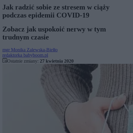
Jak radzić sobie ze stresem w ciąży
podczas epidemii COVID-19
Zobacz jak uspokoić nerwy w tym
trudnym czasie
mgr
Monika Zalewska-Biełło
redaktorka babyboom.pl
Ostatnie zmiany:
27 kwietnia 2020