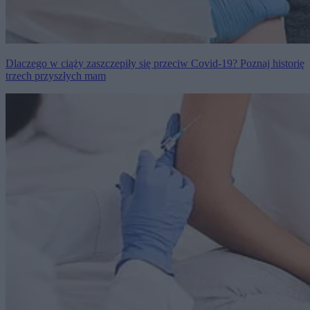
Dlaczego w ciąży zaszczepiły się przeciw Covid-19? Poznaj historię
trzech przyszłych mam