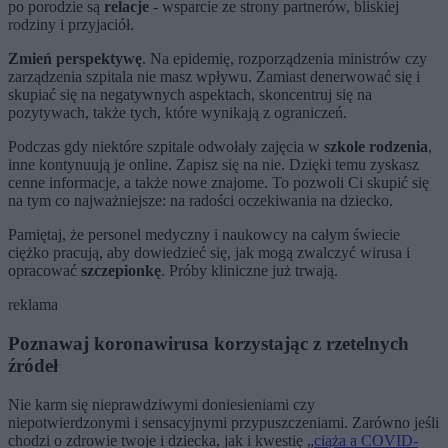
po porodzie są
relacje
- wsparcie ze strony partnerów, bliskiej
rodziny i przyjaciół.
Zmień perspektywę
. Na epidemię, rozporządzenia ministrów czy
zarządzenia szpitala nie masz wpływu. Zamiast denerwować się i
skupiać się na negatywnych aspektach, skoncentruj się na
pozytywach, także tych, które wynikają z ograniczeń.
Podczas gdy niektóre szpitale odwołały zajęcia w
szkole rodzenia
,
inne kontynuują je online. Zapisz się na nie. Dzięki temu zyskasz
cenne informacje, a także nowe znajome. To pozwoli Ci skupić się
na tym co najważniejsze: na radości oczekiwania na dziecko.
Pamiętaj, że personel medyczny i naukowcy na całym świecie
ciężko pracują, aby dowiedzieć się, jak mogą zwalczyć wirusa i
opracować
szczepionkę
. Próby kliniczne już trwają.
reklama
Poznawaj koronawirusa korzystając z rzetelnych
źródeł
Nie karm się nieprawdziwymi doniesieniami czy
niepotwierdzonymi i sensacyjnymi przypuszczeniami. Zarówno jeśli
chodzi o zdrowie twoje i dziecka, jak i kwestię „
ciąża a COVID-