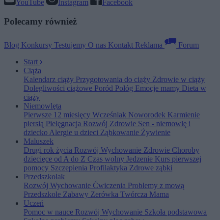
YouTube
Instagram
Facebook
Polecamy również
Blog
Konkursy
Testujemy
O nas
Kontakt
Reklama
Forum
Start
Ciąża
Kalendarz ciąży
Przygotowania do ciąży
Zdrowie w ciąży
Dolegliwości ciążowe
Poród
Połóg
Emocje mamy
Dieta w
ciąży
Niemowlęta
Pierwsze 12 miesięcy
Wcześniak
Noworodek
Karmienie
piersią
Pielęgnacja
Rozwój
Zdrowie
Sen - niemowlę i
dziecko
Alergie u dzieci
Ząbkowanie
Żywienie
Maluszek
Drugi rok życia
Rozwój
Wychowanie
Zdrowie
Choroby
dziecięce od A do Z
Czas wolny
Jedzenie
Kurs pierwszej
pomocy
Szczepienia
Profilaktyka
Zdrowe ząbki
Przedszkolak
Rozwój
Wychowanie
Ćwiczenia
Problemy z mową
Przedszkole
Zabawy
Zerówka
Twórcza Mama
Uczeń
Pomoc w nauce
Rozwój
Wychowanie
Szkoła podstawowa