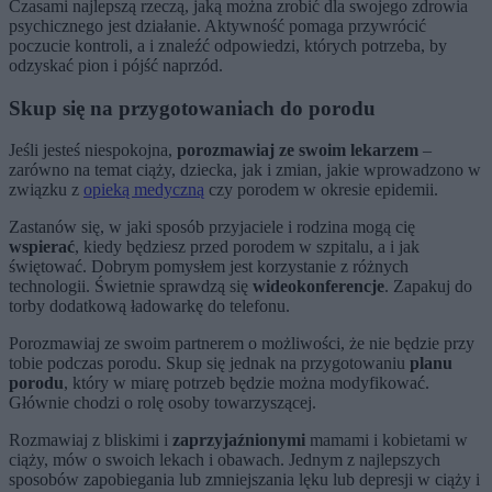
Czasami najlepszą rzeczą, jaką można zrobić dla swojego zdrowia
psychicznego jest działanie. Aktywność pomaga przywrócić
poczucie kontroli, a i znaleźć odpowiedzi, których potrzeba, by
odzyskać pion i pójść naprzód.
Skup się na przygotowaniach do porodu
Jeśli jesteś niespokojna,
porozmawiaj ze swoim lekarzem
–
zarówno na temat ciąży, dziecka, jak i zmian, jakie wprowadzono w
związku z
opieką medyczną
czy porodem w okresie epidemii.
Zastanów się, w jaki sposób przyjaciele i rodzina mogą cię
wspierać
, kiedy będziesz przed porodem w szpitalu, a i jak
świętować. Dobrym pomysłem jest korzystanie z różnych
technologii. Świetnie sprawdzą się
wideokonferencje
. Zapakuj do
torby dodatkową ładowarkę do telefonu.
Porozmawiaj ze swoim partnerem o możliwości, że nie będzie przy
tobie podczas porodu. Skup się jednak na przygotowaniu
planu
porodu
, który w miarę potrzeb będzie można modyfikować.
Głównie chodzi o rolę osoby towarzyszącej.
Rozmawiaj z bliskimi i
zaprzyjaźnionymi
mamami i kobietami w
ciąży, mów o swoich lekach i obawach. Jednym z najlepszych
sposobów zapobiegania lub zmniejszania lęku lub depresji w ciąży i