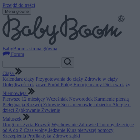
Przejdź do treści
Menu główne
BabyBoom - strona główna
Forum
Ciąża
Kalendarz ciąży
Przygotowania do ciąży
Zdrowie w ciąży
Dolegliwości ciążowe
Poród
Połóg
Emocje mamy
Dieta w ciąży
Niemowlęta
Pierwsze 12 miesięcy
Wcześniak
Noworodek
Karmienie piersią
Pielęgnacja
Rozwój
Zdrowie
Sen - niemowlę i dziecko
Alergie u
dzieci
Ząbkowanie
Żywienie
Maluszek
Drugi rok życia
Rozwój
Wychowanie
Zdrowie
Choroby dziecięce
od A do Z
Czas wolny
Jedzenie
Kurs pierwszej pomocy
Szczepienia
Profilaktyka
Zdrowe ząbki