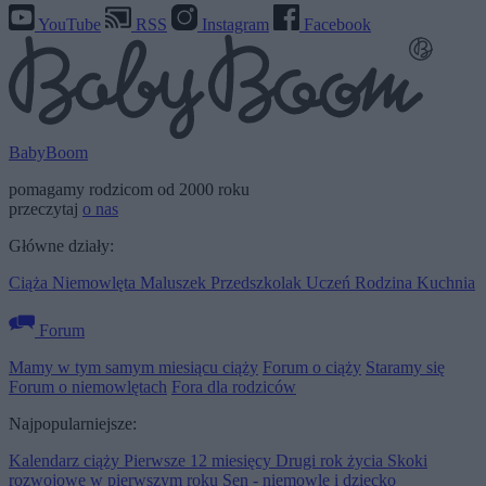
YouTube
RSS
Instagram
Facebook
BabyBoom
pomagamy rodzicom od 2000 roku
przeczytaj
o nas
Główne działy:
Ciąża
Niemowlęta
Maluszek
Przedszkolak
Uczeń
Rodzina
Kuchnia
Forum
Mamy w tym samym miesiącu ciąży
Forum o ciąży
Staramy się
Forum o niemowlętach
Fora dla rodziców
Najpopularniejsze:
Kalendarz ciąży
Pierwsze 12 miesięcy
Drugi rok życia
Skoki
rozwojowe w pierwszym roku
Sen - niemowlę i dziecko