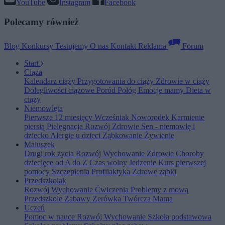
YouTube
Instagram
Facebook
Polecamy również
Blog
Konkursy
Testujemy
O nas
Kontakt
Reklama
Forum
Start
Ciąża
Kalendarz ciąży
Przygotowania do ciąży
Zdrowie w ciąży
Dolegliwości ciążowe
Poród
Połóg
Emocje mamy
Dieta w
ciąży
Niemowlęta
Pierwsze 12 miesięcy
Wcześniak
Noworodek
Karmienie
piersią
Pielęgnacja
Rozwój
Zdrowie
Sen - niemowlę i
dziecko
Alergie u dzieci
Ząbkowanie
Żywienie
Maluszek
Drugi rok życia
Rozwój
Wychowanie
Zdrowie
Choroby
dziecięce od A do Z
Czas wolny
Jedzenie
Kurs pierwszej
pomocy
Szczepienia
Profilaktyka
Zdrowe ząbki
Przedszkolak
Rozwój
Wychowanie
Ćwiczenia
Problemy z mową
Przedszkole
Zabawy
Zerówka
Twórcza Mama
Uczeń
Pomoc w nauce
Rozwój
Wychowanie
Szkoła podstawowa