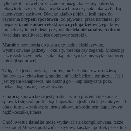
tylko oko! – nawet prozaiczne drobiazgi: kalesony, bokserki,
rękawiczki czy czapka, a markowa bluza czy sukienka wzbudzą
autentyczny zachwyt. Dlatego gładko pójdzie, jeśli masz do
czynienia
z typem sportowca
(od pływaka, przez narciarza, po
biegacza),
miłośnikiem ekskluzywnych gadżetów
(zegarków,
torebek czy innych detali) czy
wielbiciela niebanalnych ubrań
(wachlarz możliwości jest doprawdy szeroki).
Mamie
z pewnością do gustu przypadną ekskluzywne,
wysmakowane gadżety – okulary, torebka czy zegarek. Możesz ją
także zaskoczyć piękną sukienką lub czymś z niezwykle kobiecej
kolekcji sportowej.
Tatę,
jeśli jest entuzjastą sportów, możesz obdarować odzieżą
funkcyjną – rękawicami, spodniami bądź bielizną termiczną. Jeśli
jest typem kanapowca, nie drażnij go – kup klasyczne polo,
niebanalną koszulę czy aktówkę.
Z
babcią
sprawa także jest prosta – w roli prezentu doskonale
sprawdzi się szal, portfel bądź apaszka, a jeśli babcia jest aktywna i
dba o formę – zaskocz ją nietuzinkowym kostiumem kąpielowym
bądź koszulką fitness.
Choć kwestia
dziadka
może wydawać się skomplikowana, także
dasz radę! Możesz postawić na stylowy kaszkiet, portfel, pasek lub