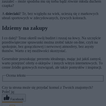
zaszaleć – może spodoba mu się torba bądź równie młoda duchem
czapka?
A
dzieciaki
? Te, bez względu na wiek, ucieszą się z markowych
ubrań sportowych w zdecydowanych, żywych kolorach.
Idziemy na zakupy
I co dalej? Teraz określ swój budżet i ruszaj na łowy. Na szczęście
przedświąteczne sprawunki można zrobić także on-line, czyli na
spokojnie, bez gorączkowej i nerwowej atmosfery, bez asysty
tłumów. Warto z tej możliwości skorzystać.
Generalnie poszukując prezentu idealnego, mając już jakiś zamysł,
warto przejrzeć oferty e-sklepów i innych witryn internetowych. To
cenne źródło gotowych rozwiązań, ale także pomysłów i inspiracji.
Ocena tekstu
Czy ta strona może się przydać komuś z Twoich znajomych?
Poleć ją:
Facebook