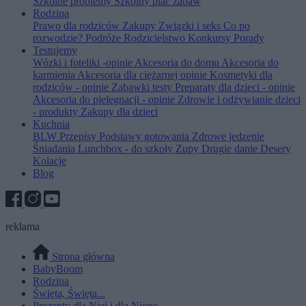
Szkolne problemy
Szkolny plac zabaw
Rodzina
Prawo dla rodziców
Zakupy
Związki i seks
Co po
rozwodzie?
Podróże
Rodzicielstwo
Konkursy
Porady
Testujemy
Wózki i foteliki -opinie
Akcesoria do domu
Akcesoria do
karmienia
Akcesoria dla ciężarnej opinie
Kosmetyki dla
rodziców - opinie
Zabawki testy
Preparaty dla dzieci - opinie
Akcesoria do pielęgnacji - opinie
Zdrowie i odżywianie dzieci
- produkty
Zakupy dla dzieci
Kuchnia
BLW
Przepisy
Podstawy gotowania
Zdrowe jedzenie
Śniadania
Lunchbox - do szkoły
Zupy
Drugie danie
Desery
Kolacje
Blog
reklama
Strona główna
BabyBoom
Rodzina
Święta, Święta...
Prezenty dla Niej i dla Niego