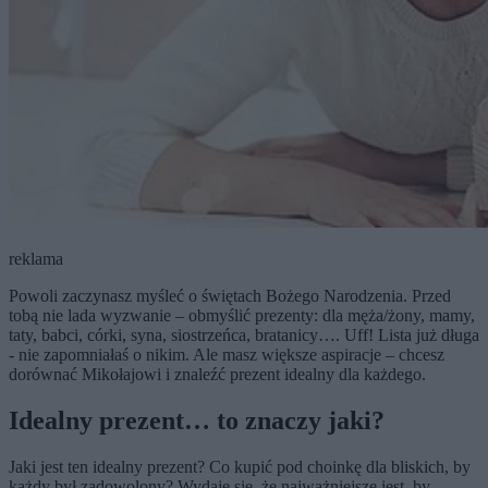
reklama
Powoli zaczynasz myśleć o świętach Bożego Narodzenia. Przed
tobą nie lada wyzwanie – obmyślić prezenty: dla męża/żony, mamy,
taty, babci, córki, syna, siostrzeńca, bratanicy…. Uff! Lista już długa
- nie zapomniałaś o nikim. Ale masz większe aspiracje – chcesz
dorównać Mikołajowi i znaleźć prezent idealny dla każdego.
Idealny prezent… to znaczy jaki?
Jaki jest ten idealny prezent? Co kupić pod choinkę dla bliskich, by
każdy był zadowolony? Wydaje się, że najważniejsze jest, by