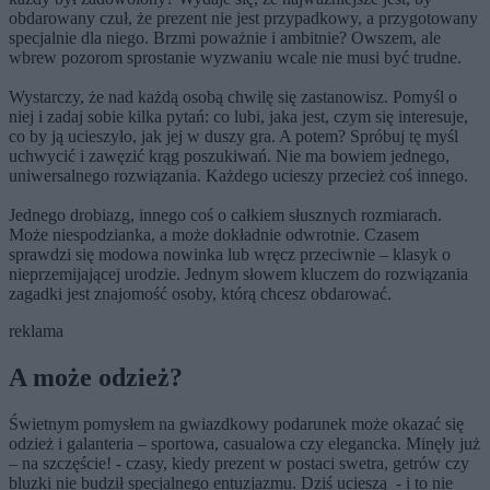
obdarowany czuł, że prezent nie jest przypadkowy, a przygotowany
specjalnie dla niego. Brzmi poważnie i ambitnie? Owszem, ale
wbrew pozorom sprostanie wyzwaniu wcale nie musi być trudne.
Wystarczy, że nad każdą osobą chwilę się zastanowisz. Pomyśl o
niej i zadaj sobie kilka pytań: co lubi, jaka jest, czym się interesuje,
co by ją ucieszyło, jak jej w duszy gra. A potem? Spróbuj tę myśl
uchwycić i zawęzić krąg poszukiwań. Nie ma bowiem jednego,
uniwersalnego rozwiązania. Każdego ucieszy przecież coś innego.
Jednego drobiazg, innego coś o całkiem słusznych rozmiarach.
Może niespodzianka, a może dokładnie odwrotnie. Czasem
sprawdzi się modowa nowinka lub wręcz przeciwnie – klasyk o
nieprzemijającej urodzie. Jednym słowem kluczem do rozwiązania
zagadki jest znajomość osoby, którą chcesz obdarować.
reklama
A może odzież?
Świetnym pomysłem na gwiazdkowy podarunek może okazać się
odzież i galanteria – sportowa, casualowa czy elegancka. Minęły już
– na szczęście! - czasy, kiedy prezent w postaci swetra, getrów czy
bluzki nie budził specjalnego entuzjazmu. Dziś ucieszą - i to nie