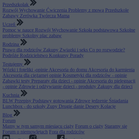
Przedszkolak
Rozwój
Wychowanie
Ćwiczenia
Problemy z mową
Przedszkole
Zabawy
Zerówka
Twórcza Mama
Uczeń
Pomoc w nauce
Rozwój
Wychowanie
Szkoła podstawowa
Szkolne
problemy
Szkolny plac zabaw
Rodzina
Prawo dla rodziców
Zakupy
Związki i seks
Co po rozwodzie?
Podróże
Rodzicielstwo
Konkursy
Porady
Testujemy
Wózki i foteliki -opinie
Akcesoria do domu
Akcesoria do karmienia
Akcesoria dla ciężarnej opinie
Kosmetyki dla rodziców - opinie
Zabawki testy
Preparaty dla dzieci - opinie
Akcesoria do pielęgnacji
- opinie
Zdrowie i odżywianie dzieci - produkty
Zakupy dla dzieci
Kuchnia
BLW
Przepisy
Podstawy gotowania
Zdrowe jedzenie
Śniadania
Lunchbox - do szkoły
Zupy
Drugie danie
Desery
Kolacje
Blog
Forum
Mamy w tym samym miesiącu ciąży
Forum o ciąży
Staramy się
Forum o niemowlętach
Fora dla rodziców