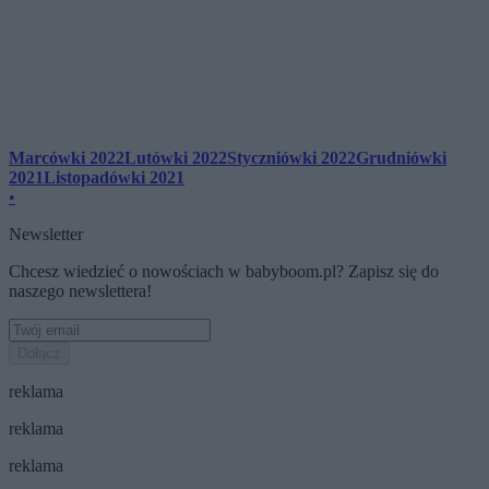
Marcówki 2022
Lutówki 2022
Styczniówki 2022
Grudniówki
2021
Listopadówki 2021
•
Newsletter
Chcesz wiedzieć o nowościach w babyboom.pl? Zapisz się do
naszego newslettera!
Dołącz
reklama
reklama
reklama