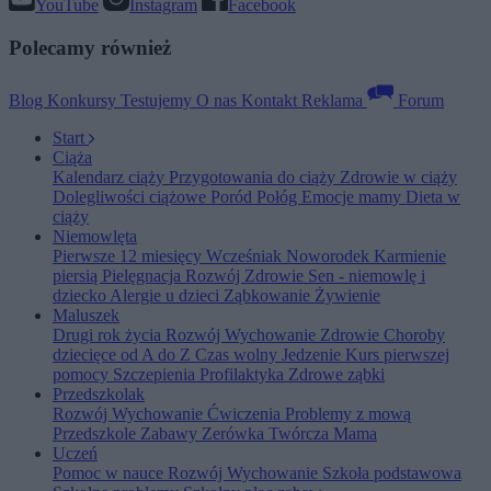
YouTube
Instagram
Facebook
Polecamy również
Blog
Konkursy
Testujemy
O nas
Kontakt
Reklama
Forum
Start
Ciąża
Kalendarz ciąży
Przygotowania do ciąży
Zdrowie w ciąży
Dolegliwości ciążowe
Poród
Połóg
Emocje mamy
Dieta w
ciąży
Niemowlęta
Pierwsze 12 miesięcy
Wcześniak
Noworodek
Karmienie
piersią
Pielęgnacja
Rozwój
Zdrowie
Sen - niemowlę i
dziecko
Alergie u dzieci
Ząbkowanie
Żywienie
Maluszek
Drugi rok życia
Rozwój
Wychowanie
Zdrowie
Choroby
dziecięce od A do Z
Czas wolny
Jedzenie
Kurs pierwszej
pomocy
Szczepienia
Profilaktyka
Zdrowe ząbki
Przedszkolak
Rozwój
Wychowanie
Ćwiczenia
Problemy z mową
Przedszkole
Zabawy
Zerówka
Twórcza Mama
Uczeń
Pomoc w nauce
Rozwój
Wychowanie
Szkoła podstawowa