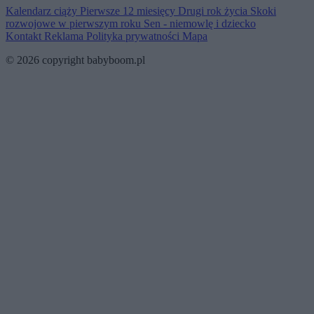
Kalendarz ciąży
Pierwsze 12 miesięcy
Drugi rok życia
Skoki
rozwojowe w pierwszym roku
Sen - niemowlę i dziecko
Kontakt
Reklama
Polityka prywatności
Mapa
© 2026 copyright babyboom.pl