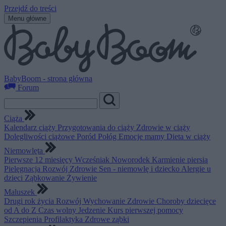
Przejdź do treści
Menu główne
BabyBoom - strona główna
Forum
Ciąża
Kalendarz ciąży
Przygotowania do ciąży
Zdrowie w ciąży
Dolegliwości ciążowe
Poród
Połóg
Emocje mamy
Dieta w ciąży
Niemowlęta
Pierwsze 12 miesięcy
Wcześniak
Noworodek
Karmienie piersią
Pielęgnacja
Rozwój
Zdrowie
Sen - niemowlę i dziecko
Alergie u
dzieci
Ząbkowanie
Żywienie
Maluszek
Drugi rok życia
Rozwój
Wychowanie
Zdrowie
Choroby dziecięce
od A do Z
Czas wolny
Jedzenie
Kurs pierwszej pomocy
Szczepienia
Profilaktyka
Zdrowe ząbki