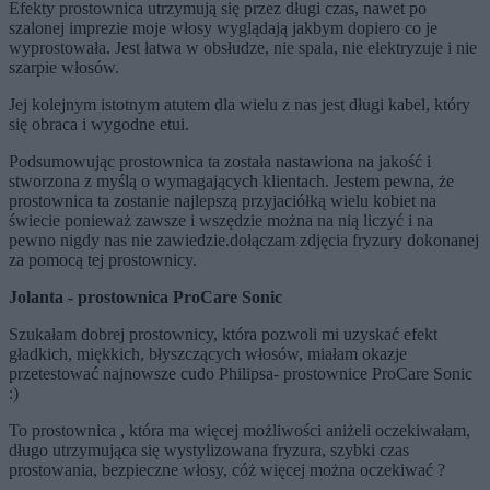
Efekty prostownica utrzymują się przez długi czas, nawet po
szalonej imprezie moje włosy wyglądają jakbym dopiero co je
wyprostowała. Jest łatwa w obsłudze, nie spala, nie elektryzuje i nie
szarpie włosów.
Jej kolejnym istotnym atutem dla wielu z nas jest długi kabel, który
się obraca i wygodne etui.
Podsumowując prostownica ta została nastawiona na jakość i
stworzona z myślą o wymagających klientach. Jestem pewna, że
prostownica ta zostanie najlepszą przyjaciółką wielu kobiet na
świecie ponieważ zawsze i wszędzie można na nią liczyć i na
pewno nigdy nas nie zawiedzie.dołączam zdjęcia fryzury dokonanej
za pomocą tej prostownicy.
Jolanta - prostownica ProCare Sonic
Szukałam dobrej prostownicy, która pozwoli mi uzyskać efekt
gładkich, miękkich, błyszczących włosów, miałam okazje
przetestować najnowsze cudo Philipsa- prostownice ProCare Sonic
:)
To prostownica , która ma więcej możliwości aniżeli oczekiwałam,
długo utrzymująca się wystylizowana fryzura, szybki czas
prostowania, bezpieczne włosy, cóż więcej można oczekiwać ?