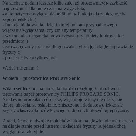
Na zachętę podam jeszcze kilka zalet tej prostownicy:)- szybkość
nagrzewania- dla mnie czas ma wagę złota,
- automatyczne wyłączanie po 60 min- funkcja dla zabieganych/
zapominalskich :)
- funkcja blokowania, dzięki której unikam przypadkowego
włączania/wyłączania, czy zmiany temperatury
- wykonanie- elegancka, nowoczesna- my kobiety lubimy takie
przedmioty :)
- zaoszczędzony czas, na długotrwała stylizację i ciągłe poprawianie
fryzury :)
- proste i łatwe użytkowanie.
Wady? nie znam :)
Wioleta - prostownica ProCare Sonic
Witam serdecznie, na początku bardzo dziękuję za możliwość
testowania super prostownicy PHILIPS PROCARE SONIC.
Niedawno urodziłam córeczkę, więc moje włosy nie cieszą się
dobrą jakością, są osłabione, zniszczone i dodatkowo lekko się
kręcą zwłaszcza końcówki, więc trudno nich ułożyć fajną fryzurę.
Z racji, że mam dwójkę maluchów i dom na głowie, nie mam czasu
na długie stanie przed lustrem i układanie fryzury, A jednak chcę
wyglądać atrakcyjnie.