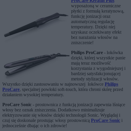
ProCare Keratin Plus
wyposażoną w ceramiczne
płytki z formułą keratynową,
funkcję jonizacji oraz
automatyczną regulację
temperatury. Dzięki niej
uzyskasz oczekiwany efekt
bez narażania włosów na
zniszczenie!
Philips ProCare
- lokówka
dzięki, której wszystkie panie
mają teraz możliwość
korzystania z wygodniejszej i
bardziej satysfakcjonującej
metody stylizacji włosów.
Wszystko dzięki zastosowaniu w najnowszej lokówce
Philips
ProCare
, specjalnej powłoki soft-touch, która chroni skórę przed
działaniem wysokiej temperatury.
ProCare Sonic
- prostownica z funkcją jonizacji zapewnia lśniące
włosy bez oznak zniszczenia. Dodatkowo minimalizuje
elektryzowanie się włosów dzięki technologii Sonic. Wyglądaj i
czuj się doskonale prostując włosy prostownicą
ProCare Sonic
i
jednocześnie dbając o ich zdrowie!