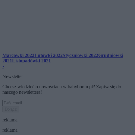
Marcówki 2022
Lutówki 2022
Styczniówki 2022
Grudniówki
2021
Listopadówki 2021
•
Newsletter
Chcesz wiedzieć o nowościach w babyboom.pl? Zapisz się do
naszego newslettera!
Dołącz
reklama
reklama