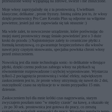
przesuszone włosy wyglądają na zdrowe, świeże i nie zniszczone.
Moje włosy zaprzyjaźniły się z ta prostownicą. Uwielbiam
klasyczne, delikatne , proste fryzury. Istotną zaleta jest to, że włosy
dzięki prostownicy Pro Care Keratin Plus są odporne na wilgotne
powietrze, jesień już nie zapowiada się tak strasznie :)
Ma wiele zalet, to nowoczesne urządzenie, które porównując do
mojej starej prostownicy mogę śmiało powiedzieć jest o 3 duże
kroki do przodu :) Najistotniejsze zalety to ceramiczne płytki z
formułą keratynową, co gwarantuje bezpieczeństwo dla włosów
nawet przy częstym stosowaniu, specjalna powłoka chroni włosy
przed zniszczeniem.
Nowością jest dla mnie technologia sonic- to delikatnie wibrujące
płytki, dzięki czemu podczas zabiegu włosy na płytkach są
równomiernie rozprowadzone i szybciej wyprostowane. Wystarcza
tylko1-2 pociągnięcia prostownicą i widać efekty, największym
zaskoczeniem jest to, że proste włosy utrzymują się nawet do 2 dni,
oszczędność czasu na stylizacje to w moim przypadku 15 min.
dziennie.
Zaskoczeniem był dla mnie krótki czas nagrzewania, starym
zwyczajem poszłam rano "w między czasie" na kawę, a okazało się
, że po 30 sek. prostownica jest gotowa do pracy, co zresztą
sygnalizuje wskaźnik gotowości do pracy. Wygodna regulacja temp-