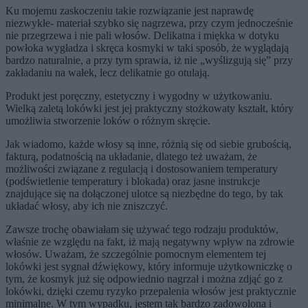
Ku mojemu zaskoczeniu takie rozwiązanie jest naprawdę
niezwykłe- materiał szybko się nagrzewa, przy czym jednocześnie
nie przegrzewa i nie pali włosów. Delikatna i miękka w dotyku
powłoka wygładza i skręca kosmyki w taki sposób, że wyglądają
bardzo naturalnie, a przy tym sprawia, iż nie „wyślizgują się” przy
zakładaniu na wałek, lecz delikatnie go otulają.
Produkt jest poręczny, estetyczny i wygodny w użytkowaniu.
Wielką zaletą lokówki jest jej praktyczny stożkowaty kształt, który
umożliwia stworzenie loków o różnym skręcie.
Jak wiadomo, każde włosy są inne, różnią się od siebie grubością,
fakturą, podatnością na układanie, dlatego też uważam, że
możliwości związane z regulacją i dostosowaniem temperatury
(podświetlenie temperatury i blokada) oraz jasne instrukcje
znajdujące się na dołączonej ulotce są niezbędne do tego, by tak
układać włosy, aby ich nie zniszczyć.
Zawsze trochę obawiałam się używać tego rodzaju produktów,
właśnie ze względu na fakt, iż mają negatywny wpływ na zdrowie
włosów. Uważam, że szczególnie pomocnym elementem tej
lokówki jest sygnał dźwiękowy, który informuje użytkowniczkę o
tym, że kosmyk już się odpowiednio nagrzał i można zdjąć go z
lokówki, dzięki czemu ryzyko przepalenia włosów jest praktycznie
minimalne. W tym wypadku, jestem tak bardzo zadowolona i