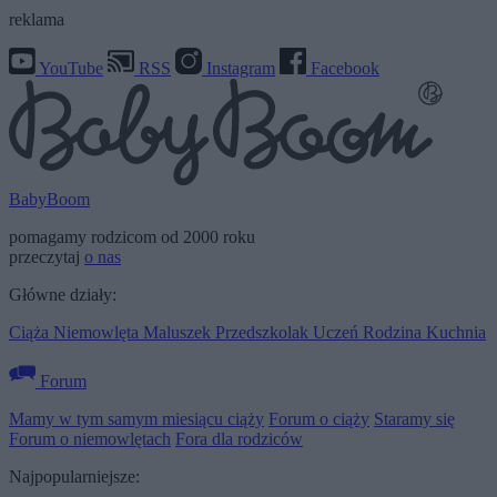
reklama
YouTube
RSS
Instagram
Facebook
BabyBoom
pomagamy rodzicom od 2000 roku
przeczytaj
o nas
Główne działy:
Ciąża
Niemowlęta
Maluszek
Przedszkolak
Uczeń
Rodzina
Kuchnia
Forum
Mamy w tym samym miesiącu ciąży
Forum o ciąży
Staramy się
Forum o niemowlętach
Fora dla rodziców
Najpopularniejsze: