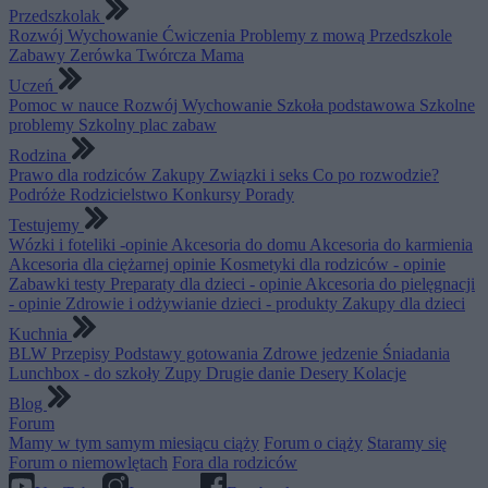
Przedszkolak
Rozwój
Wychowanie
Ćwiczenia
Problemy z mową
Przedszkole
Zabawy
Zerówka
Twórcza Mama
Uczeń
Pomoc w nauce
Rozwój
Wychowanie
Szkoła podstawowa
Szkolne
problemy
Szkolny plac zabaw
Rodzina
Prawo dla rodziców
Zakupy
Związki i seks
Co po rozwodzie?
Podróże
Rodzicielstwo
Konkursy
Porady
Testujemy
Wózki i foteliki -opinie
Akcesoria do domu
Akcesoria do karmienia
Akcesoria dla ciężarnej opinie
Kosmetyki dla rodziców - opinie
Zabawki testy
Preparaty dla dzieci - opinie
Akcesoria do pielęgnacji
- opinie
Zdrowie i odżywianie dzieci - produkty
Zakupy dla dzieci
Kuchnia
BLW
Przepisy
Podstawy gotowania
Zdrowe jedzenie
Śniadania
Lunchbox - do szkoły
Zupy
Drugie danie
Desery
Kolacje
Blog
Forum
Mamy w tym samym miesiącu ciąży
Forum o ciąży
Staramy się
Forum o niemowlętach
Fora dla rodziców