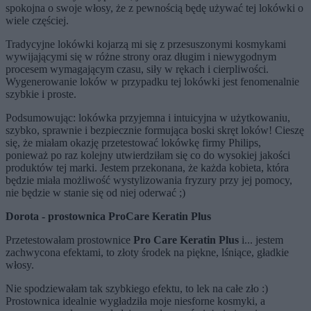
spokojna o swoje włosy, że z pewnością będę używać tej lokówki o
wiele częściej.
Tradycyjne lokówki kojarzą mi się z przesuszonymi kosmykami
wywijającymi się w różne strony oraz długim i niewygodnym
procesem wymagającym czasu, siły w rękach i cierpliwości.
Wygenerowanie loków w przypadku tej lokówki jest fenomenalnie
szybkie i proste.
Podsumowując: lokówka przyjemna i intuicyjna w użytkowaniu,
szybko, sprawnie i bezpiecznie formująca boski skręt loków! Cieszę
się, że miałam okazję przetestować lokówkę firmy Philips,
ponieważ po raz kolejny utwierdziłam się co do wysokiej jakości
produktów tej marki. Jestem przekonana, że każda kobieta, która
będzie miała możliwość wystylizowania fryzury przy jej pomocy,
nie będzie w stanie się od niej oderwać ;)
Dorota - prostownica ProCare Keratin Plus
Przetestowałam prostownice
Pro Care Keratin Plus
i... jestem
zachwycona efektami, to złoty środek na piękne, lśniące, gładkie
włosy.
Nie spodziewałam tak szybkiego efektu, to lek na całe zło :)
Prostownica idealnie wygładziła moje niesforne kosmyki, a