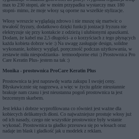
max to 230 stopni, ale w moim przypadku wystarczy max 180
stopni- mimo, że moje włosy są oporne na wszelkie stylizacje.
Włosy wreszcie wyglądają zdrowo i nie muszę się martwic o
trwałość fryzury, dodatkowo dzięki funkcji jonizacji fryzura nie
elektryzuje się przy kontakcie z odzieżą i ulubionymi apaszkami.
Dodam, że kabel ma 2,5 długości- a o korzyściach z tego płynących
każda kobieta dobrze wie :) Na uwagę zasługuje design, solidne
wykonanie, kobiecy wygląd, poręczność podczas użytkowania, w
zestawie miła niespodzianka- termoodporne etui :) Prostownica Pro
Care Keratin Plus- jestem na tak :)
Monika - prostownica ProCare Keratin Plus
Prostownica ta jest naprawdę warta zakupu I swojej ceny.
Błyskawicznie się nagrzewa, a więc w życiu gdzie nieustannie
brakuje nam czasu i jest nieustanna pogoń prostownica ta jest
bezcennym skarbem.
Jest lekka i dobrze wyprofilowana co również jest ważne dla
kobiecych delikatnych dłoni. Co najważniejsze prostuje włosy już
od ich nasady, czego nie wszystkie prostownice były wstanie
wykonać. Prostownica ta gładko przesuwa się po włosach oraz
nadaje im blask i gładkość jak u modelek z reklam.