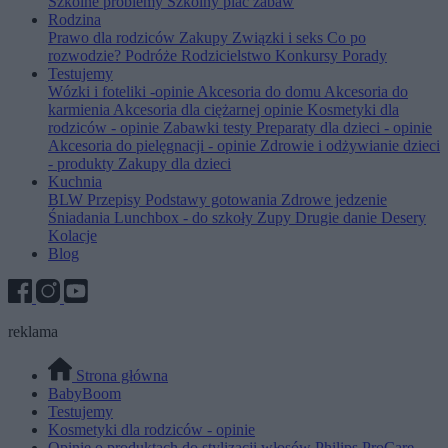
Szkolne problemy
Szkolny plac zabaw
Rodzina
Prawo dla rodziców
Zakupy
Związki i seks
Co po
rozwodzie?
Podróże
Rodzicielstwo
Konkursy
Porady
Testujemy
Wózki i foteliki -opinie
Akcesoria do domu
Akcesoria do
karmienia
Akcesoria dla ciężarnej opinie
Kosmetyki dla
rodziców - opinie
Zabawki testy
Preparaty dla dzieci - opinie
Akcesoria do pielęgnacji - opinie
Zdrowie i odżywianie dzieci
- produkty
Zakupy dla dzieci
Kuchnia
BLW
Przepisy
Podstawy gotowania
Zdrowe jedzenie
Śniadania
Lunchbox - do szkoły
Zupy
Drugie danie
Desery
Kolacje
Blog
reklama
Strona główna
BabyBoom
Testujemy
Kosmetyki dla rodziców - opinie
Opinie o produktach do stylizacji włosów Philips ProCare