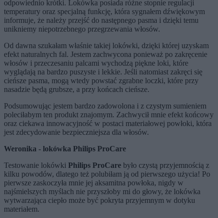
odpowiednio krótki. Lokówka posiada różne stopnie regulacji
temperatury oraz specjalną funkcję, która sygnałem dźwiękowym
informuje, że należy przejść do następnego pasma i dzięki temu
unikniemy niepotrzebnego przegrzewania włosów.
Od dawna szukałam właśnie takiej lokówki, dzięki której uzyskam
efekt naturalnych fal. Jestem zachwycona ponieważ po zakręcenie
włosów i przeczesaniu palcami wychodzą piękne loki, które
wyglądają na bardzo puszyste i lekkie. Jeśli natomiast zakręci się
cieńsze pasma, mogą wtedy powstać zgrabne loczki, które przy
nasadzie będą grubsze, a przy końcach cieńsze.
Podsumowując jestem bardzo zadowolona i z czystym sumieniem
poleciłabym ten produkt znajomym. Zachwycił mnie efekt końcowy
oraz ciekawa innowacyjność w postaci materiałowej powłoki, która
jest zdecydowanie bezpieczniejsza dla włosów.
Weronika - lokówka Philips ProCare
Testowanie lokówki
Philips ProCare
było czystą przyjemnością z
kilku powodów, dlatego też polubiłam ją od pierwszego użycia! Po
pierwsze zaskoczyła mnie jej aksamitna powłoka, nigdy w
najśmielszych myślach nie przyszłoby mi do głowy, że lokówka
wytwarzająca ciepło może być pokryta przyjemnym w dotyku
materiałem.