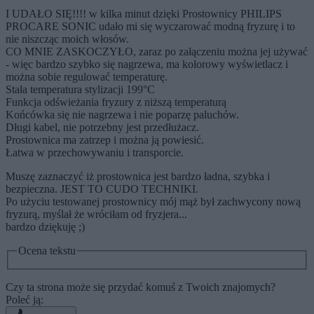
I UDAŁO SIĘ!!!! w kilka minut dzięki Prostownicy PHILIPS
PROCARE SONIC udało mi się wyczarować modną fryzurę i to
nie niszcząc moich włosów.
CO MNIE ZASKOCZYŁO, zaraz po załączeniu można jej używać
- więc bardzo szybko się nagrzewa, ma kolorowy wyświetlacz i
można sobie regulować temperaturę.
Stała temperatura stylizacji 199°C
Funkcja odświeżania fryzury z niższą temperaturą
Końcówka się nie nagrzewa i nie poparzę paluchów.
Długi kabel, nie potrzebny jest przedłużacz.
Prostownica ma zatrzep i można ją powiesić.
Łatwa w przechowywaniu i transporcie.
Muszę zaznaczyć iż prostownica jest bardzo ładna, szybka i
bezpieczna. JEST TO CUDO TECHNIKI.
Po użyciu testowanej prostownicy mój mąż był zachwycony nową
fryzurą, myślał że wróciłam od fryzjera...
bardzo dziękuję ;)
Ocena tekstu
Czy ta strona może się przydać komuś z Twoich znajomych?
Poleć ją: