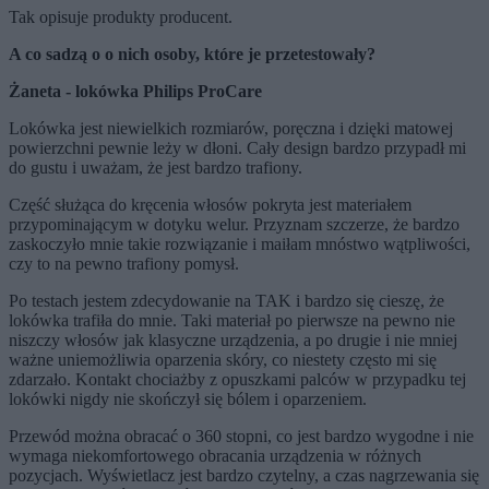
Tak opisuje produkty producent.
A co sadzą o o nich osoby, które je przetestowały?
Żaneta - lokówka Philips ProCare
Lokówka jest niewielkich rozmiarów, poręczna i dzięki matowej
powierzchni pewnie leży w dłoni. Cały design bardzo przypadł mi
do gustu i uważam, że jest bardzo trafiony.
Część służąca do kręcenia włosów pokryta jest materiałem
przypominającym w dotyku welur. Przyznam szczerze, że bardzo
zaskoczyło mnie takie rozwiązanie i maiłam mnóstwo wątpliwości,
czy to na pewno trafiony pomysł.
Po testach jestem zdecydowanie na TAK i bardzo się cieszę, że
lokówka trafiła do mnie. Taki materiał po pierwsze na pewno nie
niszczy włosów jak klasyczne urządzenia, a po drugie i nie mniej
ważne uniemożliwia oparzenia skóry, co niestety często mi się
zdarzało. Kontakt chociażby z opuszkami palców w przypadku tej
lokówki nigdy nie skończył się bólem i oparzeniem.
Przewód można obracać o 360 stopni, co jest bardzo wygodne i nie
wymaga niekomfortowego obracania urządzenia w różnych
pozycjach. Wyświetlacz jest bardzo czytelny, a czas nagrzewania się