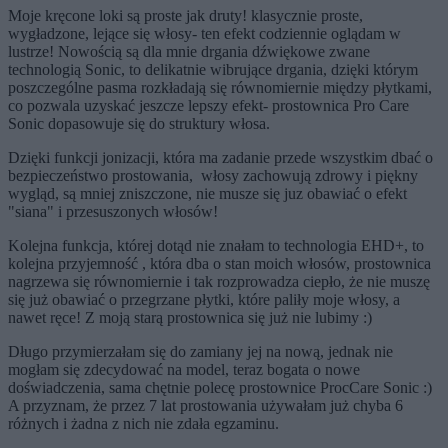
Moje kręcone loki są proste jak druty! klasycznie proste,
wygładzone, lejące się włosy- ten efekt codziennie oglądam w
lustrze! Nowością są dla mnie drgania dźwiękowe zwane
technologią Sonic, to delikatnie wibrujące drgania, dzięki którym
poszczególne pasma rozkładają się równomiernie między płytkami,
co pozwala uzyskać jeszcze lepszy efekt- prostownica Pro Care
Sonic dopasowuje się do struktury włosa.
Dzięki funkcji jonizacji, która ma zadanie przede wszystkim dbać o
bezpieczeństwo prostowania, włosy zachowują zdrowy i piękny
wygląd, są mniej zniszczone, nie musze się juz obawiać o efekt
"siana" i przesuszonych włosów!
Kolejna funkcja, której dotąd nie znałam to technologia EHD+, to
kolejna przyjemność , która dba o stan moich włosów, prostownica
nagrzewa się równomiernie i tak rozprowadza ciepło, że nie muszę
się już obawiać o przegrzane płytki, które paliły moje włosy, a
nawet ręce! Z moją starą prostownica się już nie lubimy :)
Długo przymierzałam się do zamiany jej na nową, jednak nie
mogłam się zdecydować na model, teraz bogata o nowe
doświadczenia, sama chętnie polecę prostownice ProcCare Sonic :)
A przyznam, że przez 7 lat prostowania używałam już chyba 6
różnych i żadna z nich nie zdała egzaminu.