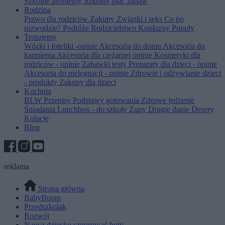
Szkolne problemy
Szkolny plac zabaw
Rodzina
Prawo dla rodziców
Zakupy
Związki i seks
Co po
rozwodzie?
Podróże
Rodzicielstwo
Konkursy
Porady
Testujemy
Wózki i foteliki -opinie
Akcesoria do domu
Akcesoria do
karmienia
Akcesoria dla ciężarnej opinie
Kosmetyki dla
rodziców - opinie
Zabawki testy
Preparaty dla dzieci - opinie
Akcesoria do pielęgnacji - opinie
Zdrowie i odżywianie dzieci
- produkty
Zakupy dla dzieci
Kuchnia
BLW
Przepisy
Podstawy gotowania
Zdrowe jedzenie
Śniadania
Lunchbox - do szkoły
Zupy
Drugie danie
Desery
Kolacje
Blog
reklama
Strona główna
BabyBoom
Przedszkolak
Rozwój
Naucz dziecko sznurować buty