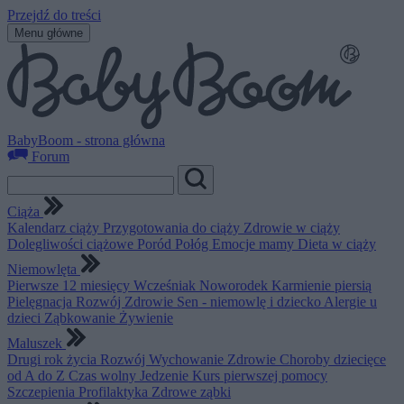
Przejdź do treści
Menu główne
BabyBoom - strona główna
Forum
Ciąża
Kalendarz ciąży
Przygotowania do ciąży
Zdrowie w ciąży
Dolegliwości ciążowe
Poród
Połóg
Emocje mamy
Dieta w ciąży
Niemowlęta
Pierwsze 12 miesięcy
Wcześniak
Noworodek
Karmienie piersią
Pielęgnacja
Rozwój
Zdrowie
Sen - niemowlę i dziecko
Alergie u
dzieci
Ząbkowanie
Żywienie
Maluszek
Drugi rok życia
Rozwój
Wychowanie
Zdrowie
Choroby dziecięce
od A do Z
Czas wolny
Jedzenie
Kurs pierwszej pomocy
Szczepienia
Profilaktyka
Zdrowe ząbki