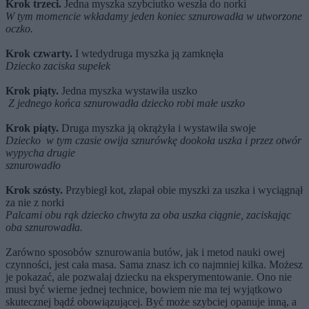
Krok trzeci.
Jedna myszka szybciutko weszła do norki
W tym momencie wkładamy jeden koniec sznurowadła w utworzone
oczko.
Krok czwarty.
I wtedy
druga myszka ją zamknęła
Dziecko zaciska supełek
Krok piąty.
Jedna myszka wystawiła uszko
Z jednego końca sznurowadła dziecko robi małe uszko
Krok piąty.
Druga myszka ją okrążyła i wystawiła swoje
Dziecko w tym czasie owija sznurówkę dookoła uszka i przez otwór
wypycha drugie
sznurowadło
Krok szósty.
Przybiegł kot, złapał obie myszki za uszka i wyciągnął
za nie z norki
Palcami obu rąk dziecko chwyta za oba uszka ciągnie, zaciskając
oba sznurowadła.
Zarówno sposobów sznurowania butów, jak i metod nauki owej
czynności, jest cała masa. Sama znasz ich co najmniej kilka. Możesz
je pokazać, ale pozwalaj dziecku na eksperymentowanie. Ono nie
musi być wierne jednej technice, bowiem nie ma tej wyjątkowo
skutecznej bądź obowiązującej. Być może szybciej opanuje inną, a