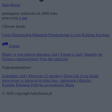
BabyBoom
pomagamy rodzicom od 2000 roku
przeczytaj
o nas
Główne działy:
Ciąża
Niemowlęta
Maluszek
Przedszkolak
Uczeń
Rodzina
Kuchnia
Forum
Mamy w tym samym miesiącu ciąży
Forum o ciąży
Staramy się
Forum o niemowlętach
Fora dla rodziców
Najpopularniejsze:
Kalendarz ciąży
Pierwsze 12 miesięcy
Drugi rok życia
Skoki
rozwojowe w pierwszym roku
Sen - niemowlę i dziecko
Kontakt
Reklama
Polityka prywatności
Mapa
© 2026 copyright babyboom.pl