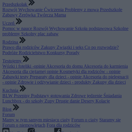
Przedszkolak
Rozwój
Wychowanie
Ćwiczenia
Problemy z mową
Przedszkole
Zabawy
Zerówka
Twórcza Mama
Uczeń
Pomoc w nauce
Rozwój
Wychowanie
Szkoła podstawowa
Szkolne
problemy
Szkolny plac zabaw
Rodzina
Prawo dla rodziców
Zakupy
Związki i seks
Co po rozwodzie?
Podróże
Rodzicielstwo
Konkursy
Porady
Testujemy
Wózki i foteliki -opinie
Akcesoria do domu
Akcesoria do karmienia
Akcesoria dla ciężarnej opinie
Kosmetyki dla rodziców - opinie
Zabawki testy
Preparaty dla dzieci - opinie
Akcesoria do pielęgnacji
- opinie
Zdrowie i odżywianie dzieci - produkty
Zakupy dla dzieci
Kuchnia
BLW
Przepisy
Podstawy gotowania
Zdrowe jedzenie
Śniadania
Lunchbox - do szkoły
Zupy
Drugie danie
Desery
Kolacje
Blog
Forum
Mamy w tym samym miesiącu ciąży
Forum o ciąży
Staramy się
Forum o niemowlętach
Fora dla rodziców