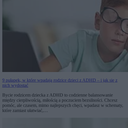
9 pułapek, w które wpadają rodzice dzieci z ADHD – i jak się z
nich wydostać
Bycie rodzicem dziecka z ADHD to codzienne balansowanie
między cierpliwością, miłością a poczuciem bezsilności. Chcesz
pomóc, ale czasem, mimo najlepszych chęci, wpadasz w schematy,
które zamiast ułatwiać,…