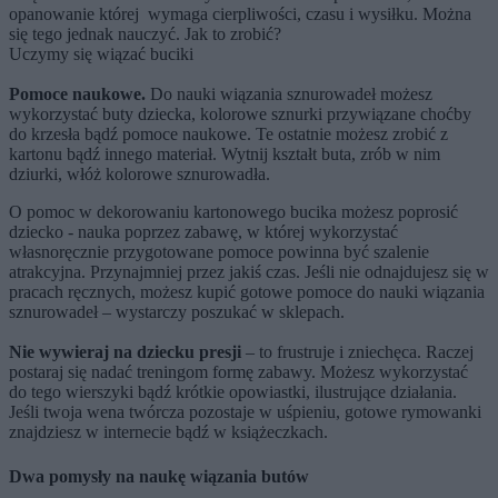
opanowanie której wymaga cierpliwości, czasu i wysiłku. Można
się tego jednak nauczyć. Jak to zrobić?
Uczymy się wiązać buciki
Pomoce naukowe.
Do nauki wiązania sznurowadeł możesz
wykorzystać buty dziecka, kolorowe sznurki przywiązane choćby
do krzesła bądź pomoce naukowe. Te ostatnie możesz zrobić z
kartonu bądź innego materiał. Wytnij kształt buta, zrób w nim
dziurki, włóż kolorowe sznurowadła.
O pomoc w dekorowaniu kartonowego bucika możesz poprosić
dziecko - nauka poprzez zabawę, w której wykorzystać
własnoręcznie przygotowane pomoce powinna być szalenie
atrakcyjna. Przynajmniej przez jakiś czas. Jeśli nie odnajdujesz się w
pracach ręcznych, możesz kupić gotowe pomoce do nauki wiązania
sznurowadeł – wystarczy poszukać w sklepach.
Nie wywieraj na dziecku presji
– to frustruje i zniechęca. Raczej
postaraj się nadać treningom formę zabawy. Możesz wykorzystać
do tego wierszyki bądź krótkie opowiastki, ilustrujące działania.
Jeśli twoja wena twórcza pozostaje w uśpieniu, gotowe rymowanki
znajdziesz w internecie bądź w książeczkach.
Dwa pomysły na naukę wiązania butów