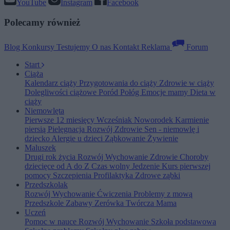
YouTube
Instagram
Facebook
Polecamy również
Blog
Konkursy
Testujemy
O nas
Kontakt
Reklama
Forum
Start
Ciąża
Kalendarz ciąży
Przygotowania do ciąży
Zdrowie w ciąży
Dolegliwości ciążowe
Poród
Połóg
Emocje mamy
Dieta w
ciąży
Niemowlęta
Pierwsze 12 miesięcy
Wcześniak
Noworodek
Karmienie
piersią
Pielęgnacja
Rozwój
Zdrowie
Sen - niemowlę i
dziecko
Alergie u dzieci
Ząbkowanie
Żywienie
Maluszek
Drugi rok życia
Rozwój
Wychowanie
Zdrowie
Choroby
dziecięce od A do Z
Czas wolny
Jedzenie
Kurs pierwszej
pomocy
Szczepienia
Profilaktyka
Zdrowe ząbki
Przedszkolak
Rozwój
Wychowanie
Ćwiczenia
Problemy z mową
Przedszkole
Zabawy
Zerówka
Twórcza Mama
Uczeń
Pomoc w nauce
Rozwój
Wychowanie
Szkoła podstawowa