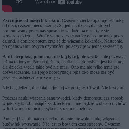
Zacznijcie od małych kroków.
Czasem dziecko opanuje technikę
od razu, czasem nieco później. Są jednak dzieci, dla których
proponowany przez nas sposób to za dużo na raz – tyle się
wówczas dzieje… Wtedy warto zacząć naukę od sznurówek przez
dziurki, a dopiero potem przejść do wiązania kokardek. Następnie,
po opanowaniu owych czynności, połączyć je w jedną sekwencję.
Bądź cierpliwa, pomocna, nie krytykuj, nie szydź
– nie pozwalaj
też na to innym. Pamiętaj, że to, co dla nas, dorosłych jest banalne,
dla dziecka wcale takie być nie musi. Ono ma nie tylko mniejsze
doświadczenie, ale i jego koordynacja ręka-oko może nie być
jeszcze dostatecznie rozwinięta.
Nie bagatelizuj, doceniaj najmniejsze postępy. Chwal. Nie krytykuj.
Podczas nauki wiązania sznurowadeł, kiedy demonstrujesz sposób,
w jaki się to robi, usiądź za dzieckiem – nie będzie widziało ruchów
w lustrzanym odbiciu, szybciej zrozumie metodę.
Pamiętaj i tak tłumacz dziecku, by potraktowało naukę wiązania
butów jak wyzwanie. Nie jest to bowiem czas stracony. Owszem,