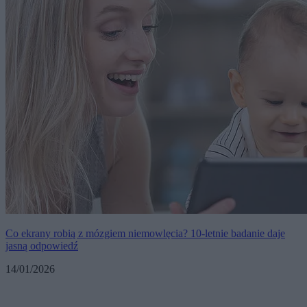
Co ekrany robią z mózgiem niemowlęcia? 10-letnie badanie daje
jasną odpowiedź
14/01/2026