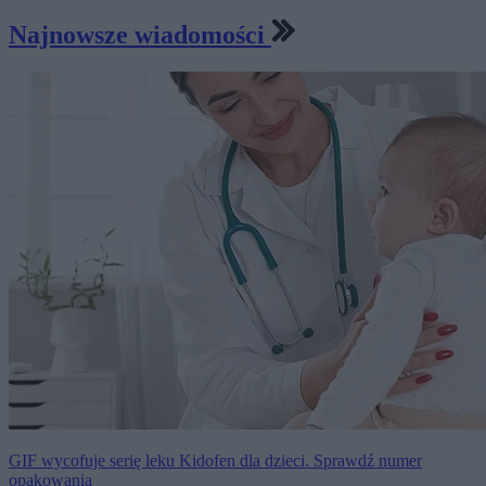
Najnowsze wiadomości
GIF wycofuje serię leku Kidofen dla dzieci. Sprawdź numer
opakowania