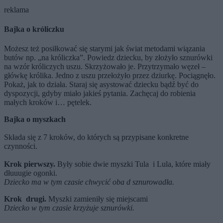
reklama
Bajka o króliczku
Możesz też posiłkować się starymi jak świat metodami wiązania
butów np. „na króliczka”. Powiedz dziecku, by złożyło sznurówki
na wzór króliczych uszu. Skrzyżowało je. Przytrzymało węzeł –
główkę królika. Jedno z uszu przełożyło przez dziurkę. Pociągnęło.
Pokaż, jak to działa. Staraj się asystować dziecku bądź być do
dyspozycji, gdyby miało jakieś pytania. Zachęcaj do robienia
małych kroków i… pętelek.
Bajka o myszkach
Składa się z 7 kroków, do których są przypisane konkretne
czynności.
Krok pierwszy.
Były sobie dwie myszki Tula i Lula, które miały
dłuuugie ogonki.
Dziecko ma w tym czasie chwycić oba d sznurowadła.
Krok drugi.
Myszki zamieniły się miejscami
Dziecko w tym czasie krzyżuje sznurówki.