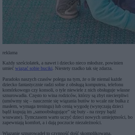
reklama
Każdy sześciolatek, a nawet i dziecko nieco młodsze, powinien
umieć
wiązać sobie buciki
. Niestety rzadko tak się zdarza.
Paradoks naszych czasów polega na tym, że o ile niemal każde
dziecko fantastycznie radzi sobie z obsługą komputera, telefonu
komórkowego czy konsoli, o tyle niewiele z nich obsługuje własne
sznurowadła. Często to wina rodziców, którzy są zbyt niecierpliwi
(umówmy się – nauczenie się wiązania butów to wcale nie bułka z
masłem, wymaga treningu) lub cenią wygodę (wyręczają dzieci
bądź kupują im „samoobsługujące” się buty - na rzepy bądź
wsuwane). Tymczasem warto uczyć dzieci nowych umiejętności, bo
zapewniają komfort, a i dają poczucie niezależności.
Wiązanie sznurowadeł to czynność dość skomplikowana,