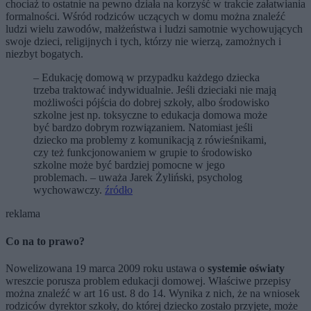
chociaż to ostatnie na pewno działa na korzyść w trakcie załatwiania
formalności. Wśród rodziców uczących w domu można znaleźć
ludzi wielu zawodów, małżeństwa i ludzi samotnie wychowujących
swoje dzieci, religijnych i tych, którzy nie wierzą, zamożnych i
niezbyt bogatych.
– Edukację domową w przypadku każdego dziecka
trzeba traktować indywidualnie. Jeśli dzieciaki nie mają
możliwości pójścia do dobrej szkoły, albo środowisko
szkolne jest np. toksyczne to edukacja domowa może
być bardzo dobrym rozwiązaniem. Natomiast jeśli
dziecko ma problemy z komunikacją z rówieśnikami,
czy też funkcjonowaniem w grupie to środowisko
szkolne może być bardziej pomocne w jego
problemach. – uważa Jarek Żyliński, psycholog
wychowawczy.
źródło
reklama
Co na to prawo?
Nowelizowana 19 marca 2009 roku ustawa o
systemie oświaty
wreszcie porusza problem edukacji domowej. Właściwe przepisy
można znaleźć w art 16 ust. 8 do 14. Wynika z nich, że na wniosek
rodziców dyrektor szkoły, do której dziecko zostało przyjęte, może