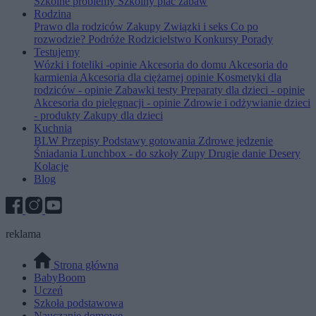
Szkolne problemy
Szkolny plac zabaw
Rodzina
Prawo dla rodziców
Zakupy
Związki i seks
Co po
rozwodzie?
Podróże
Rodzicielstwo
Konkursy
Porady
Testujemy
Wózki i foteliki -opinie
Akcesoria do domu
Akcesoria do
karmienia
Akcesoria dla ciężarnej opinie
Kosmetyki dla
rodziców - opinie
Zabawki testy
Preparaty dla dzieci - opinie
Akcesoria do pielęgnacji - opinie
Zdrowie i odżywianie dzieci
- produkty
Zakupy dla dzieci
Kuchnia
BLW
Przepisy
Podstawy gotowania
Zdrowe jedzenie
Śniadania
Lunchbox - do szkoły
Zupy
Drugie danie
Desery
Kolacje
Blog
reklama
Strona główna
BabyBoom
Uczeń
Szkoła podstawowa
Nauczanie domowe