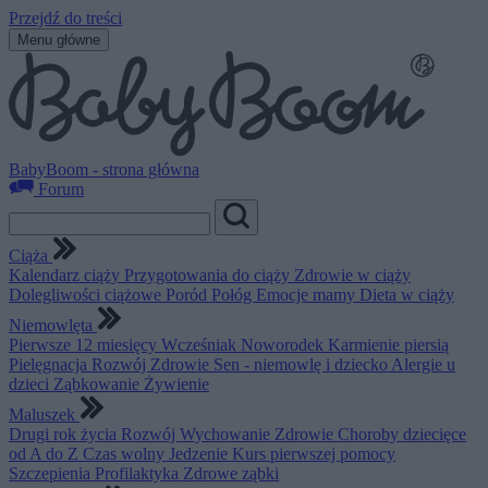
Przejdź do treści
Menu główne
BabyBoom - strona główna
Forum
Ciąża
Kalendarz ciąży
Przygotowania do ciąży
Zdrowie w ciąży
Dolegliwości ciążowe
Poród
Połóg
Emocje mamy
Dieta w ciąży
Niemowlęta
Pierwsze 12 miesięcy
Wcześniak
Noworodek
Karmienie piersią
Pielęgnacja
Rozwój
Zdrowie
Sen - niemowlę i dziecko
Alergie u
dzieci
Ząbkowanie
Żywienie
Maluszek
Drugi rok życia
Rozwój
Wychowanie
Zdrowie
Choroby dziecięce
od A do Z
Czas wolny
Jedzenie
Kurs pierwszej pomocy
Szczepienia
Profilaktyka
Zdrowe ząbki