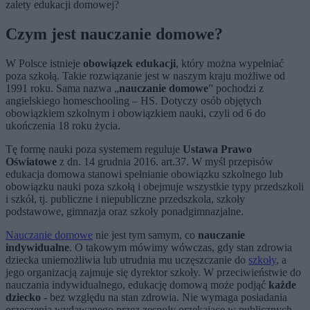
zalety edukacji domowej?
Czym jest nauczanie domowe?
W Polsce istnieje
obowiązek edukacji
, który można wypełniać
poza szkołą. Takie rozwiązanie jest w naszym kraju możliwe od
1991 roku. Sama nazwa „
nauczanie domowe
” pochodzi z
angielskiego homeschooling – HS. Dotyczy osób objętych
obowiązkiem szkolnym i obowiązkiem nauki, czyli od 6 do
ukończenia 18 roku życia.
Tę formę nauki poza systemem reguluje
Ustawa Prawo
Oświatowe
z dn. 14 grudnia 2016. art.37. W myśl przepisów
edukacja domowa stanowi spełnianie obowiązku szkolnego lub
obowiązku nauki poza szkołą i obejmuje wszystkie typy przedszkoli
i szkół, tj. publiczne i niepubliczne przedszkola, szkoły
podstawowe, gimnazja oraz szkoły ponadgimnazjalne.
Nauczanie domowe
nie jest tym samym, co
nauczanie
indywidualne
. O takowym mówimy wówczas, gdy stan zdrowia
dziecka uniemożliwia lub utrudnia mu uczęszczanie do
szkoły
, a
jego organizacją zajmuje się dyrektor szkoły. W przeciwieństwie do
nauczania indywidualnego, edukację domową może podjąć
każde
dziecko
- bez względu na stan zdrowia. Nie wymaga posiadania
orzeczenia wydawanego przez zespoły orzekające w publicznych