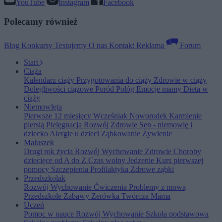
YouTube
Instagram
Facebook
Polecamy również
Blog
Konkursy
Testujemy
O nas
Kontakt
Reklama
Forum
Start
Ciąża
Kalendarz ciąży
Przygotowania do ciąży
Zdrowie w ciąży
Dolegliwości ciążowe
Poród
Połóg
Emocje mamy
Dieta w
ciąży
Niemowlęta
Pierwsze 12 miesięcy
Wcześniak
Noworodek
Karmienie
piersią
Pielęgnacja
Rozwój
Zdrowie
Sen - niemowlę i
dziecko
Alergie u dzieci
Ząbkowanie
Żywienie
Maluszek
Drugi rok życia
Rozwój
Wychowanie
Zdrowie
Choroby
dziecięce od A do Z
Czas wolny
Jedzenie
Kurs pierwszej
pomocy
Szczepienia
Profilaktyka
Zdrowe ząbki
Przedszkolak
Rozwój
Wychowanie
Ćwiczenia
Problemy z mową
Przedszkole
Zabawy
Zerówka
Twórcza Mama
Uczeń
Pomoc w nauce
Rozwój
Wychowanie
Szkoła podstawowa