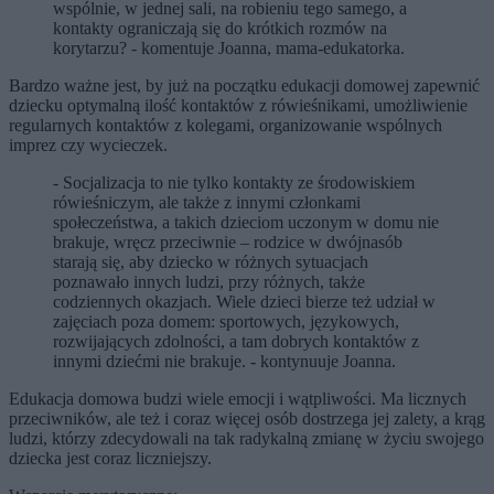
wspólnie, w jednej sali, na robieniu tego samego, a
kontakty ograniczają się do krótkich rozmów na
korytarzu? - komentuje Joanna, mama-edukatorka.
Bardzo ważne jest, by już na początku edukacji domowej zapewnić
dziecku optymalną ilość kontaktów z rówieśnikami, umożliwienie
regularnych kontaktów z kolegami, organizowanie wspólnych
imprez czy wycieczek.
- Socjalizacja to nie tylko kontakty ze środowiskiem
rówieśniczym, ale także z innymi członkami
społeczeństwa, a takich dzieciom uczonym w domu nie
brakuje, wręcz przeciwnie – rodzice w dwójnasób
starają się, aby dziecko w różnych sytuacjach
poznawało innych ludzi, przy różnych, także
codziennych okazjach. Wiele dzieci bierze też udział w
zajęciach poza domem: sportowych, językowych,
rozwijających zdolności, a tam dobrych kontaktów z
innymi dziećmi nie brakuje. - kontynuuje Joanna.
Edukacja domowa budzi wiele emocji i wątpliwości. Ma licznych
przeciwników, ale też i coraz więcej osób dostrzega jej zalety, a krąg
ludzi, którzy zdecydowali na tak radykalną zmianę w życiu swojego
dziecka jest coraz liczniejszy.