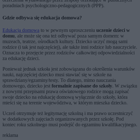
poradniach psychologiczno-pedagogicznych (PPP).
Gdzie odbywa się edukacja domowa?
Edukacja domowa
to w pewnym uproszczeniu
uczenie dzieci w
domu
, ale może się ona też odbywać poza samym domem: w
muzeach, teatrze, ośrodkach kultury. Dziecko uczyć mogą sami
rodzice (i tak jest najczęściej), ale także inni rodzice lub nauczyciele.
Oznacza to przejęcie przez rodziców całkowitej odpowiedzialności
za edukację dzieci.
Ponieważ jednak szkoła jest zobowiązana do określenia warunków
nauki, najczęściej dziecko musi stawiać się w szkole na
sprawdziany/egzaminy/testy. To dlatego, mimo nauczania
domowego, dziecko jest
formalnie zapisane do szkoły
. W związku
z nowymi przepisami prawa oświatowego rodzice mogą zapisać
swoje dziecko na edukację domową wyłącznie do szkoły, która
mieści się na terenie województwa, w którym mieszka dziecko.
Uczeń otrzymuje też legitymację szkolną i ma prawo uczestniczyć
w dodatkowych zajęciach organizowanych przez szkołę. Pod
koniec roku szkolnego musi podejść do egzaminu kwalifikacyjnego.
reklama