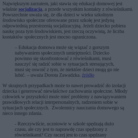
Największym zarzutem, jaki stawia się edukacji domowej jest
właśnie
socjalizacja
, a przede wszystkim kontakty z rówieśnikami.
Powszechnie uważa się, że dla dzieci w wieku szkolnym
środowisko społeczne oferowane przez szkołę jest jedyną
odpowiednią przestrzenią socjalizacyjną. Jeżeli dziecko pobiera
naukę poza tym środowiskiem, jest rzeczą oczywistą, że liczba
kontaktów społecznych jest mocno ograniczona.
– Edukacja domowa może się wiązać z gorszym
nabywaniem społecznych umiejętności. Dziecko
powinno się skonfrontować z rówieśnikami, musi
nauczyć się radzić sobie w sytuacjach stresujących,
musi się oswoić z tym, że niektóre dzieci mogą go nie
lubić. – uważa Dorota Zawadzka.
źródło
W skrajnych przypadkach może to nawet prowadzić do izolacji
dziecka i generować niewłaściwe zachowania społeczne. Młody
człowiek w przyszłości może mieć problemy z nawiązywaniem
prawidłowych relacji interpersonalnych, radzeniem sobie w
sytuacjach społecznych. Zwolennicy nauczania domowego są
nieco innego zdania.
- Rzeczywiście, uczniowie w szkole spędzają dużo
czasu, ale czy jest to naprawdę czas spędzony z
rówieśnikami? Czy raczej jest to czas spędzany