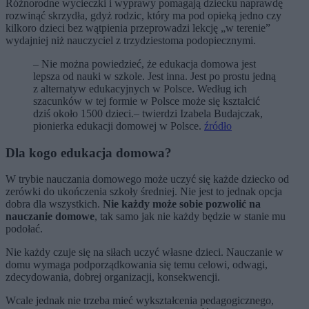
Różnorodne wycieczki i wyprawy pomagają dziecku naprawdę
rozwinąć skrzydła, gdyż rodzic, który ma pod opieką jedno czy
kilkoro dzieci bez wątpienia przeprowadzi lekcję „w terenie”
wydajniej niż nauczyciel z trzydziestoma podopiecznymi.
– Nie można powiedzieć, że edukacja domowa jest
lepsza od nauki w szkole. Jest inna. Jest po prostu jedną
z alternatyw edukacyjnych w Polsce. Według ich
szacunków w tej formie w Polsce może się kształcić
dziś około 1500 dzieci.– twierdzi Izabela Budajczak,
pionierka edukacji domowej w Polsce.
źródło
Dla kogo edukacja domowa?
W trybie nauczania domowego może uczyć się każde dziecko od
zerówki do ukończenia szkoły średniej. Nie jest to jednak opcja
dobra dla wszystkich.
Nie każdy może sobie pozwolić na
nauczanie domowe
, tak samo jak nie każdy będzie w stanie mu
podołać.
Nie każdy czuje się na siłach uczyć własne dzieci. Nauczanie w
domu wymaga podporządkowania się temu celowi, odwagi,
zdecydowania, dobrej organizacji, konsekwencji.
Wcale jednak nie trzeba mieć wykształcenia pedagogicznego,