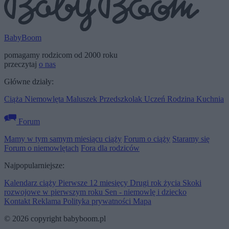
BabyBoom
pomagamy rodzicom od 2000 roku
przeczytaj
o nas
Główne działy:
Ciąża
Niemowlęta
Maluszek
Przedszkolak
Uczeń
Rodzina
Kuchnia
Forum
Mamy w tym samym miesiącu ciąży
Forum o ciąży
Staramy się
Forum o niemowlętach
Fora dla rodziców
Najpopularniejsze:
Kalendarz ciąży
Pierwsze 12 miesięcy
Drugi rok życia
Skoki
rozwojowe w pierwszym roku
Sen - niemowlę i dziecko
Kontakt
Reklama
Polityka prywatności
Mapa
© 2026 copyright babyboom.pl