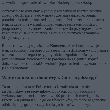
zezwolić na spełnianie obowiązku szkolnego poza szkołą.
Zezwolenie to
dyrektor
wydaje, jeżeli wniosek rodzica zostanie
złożony do 31 maja, a do wniosku zostaną załączone: opinia
poradni psychologiczno-pedagogicznej, oświadczenie rodziców o
tym, że zapewnią warunki umożliwiające realizację podstawy
programowej oraz zobowiązanie rodziców do przystępowania w
każdym roku szkolnym przez dziecko do rocznych egzaminów
klasyfikacyjnych.
Rodzice powołują się także na
Konstytucję
, w której mowa jest o
tym, że rodzice mają prawo do zapewnienia dzieciom wychowania i
nauczania moralnego i religijnego dzieci zgodnie z własnymi
przekonaniami. Wychowanie to powinno uwzględniać stopień
dojrzałości dziecka, a także wolność jego sumienia i wyznania oraz
jego przekonania.
Wady nauczania domowego. Co z socjalizacją?
Ta mało popularna w Polsce forma kształcenia ma swoich
zwolenników
i
przeciwników
. Edukacja domowa pozwala
wykorzystać potencjał dziecka w 100 procentach mówią jedni.
Przede wszystkim izoluje go od rówieśników, co może negatywnie
odbić się na jego społecznych relacjach – mówią drudzy.