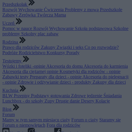
Przedszkolak
Rozwój
Wychowanie
Ćwiczenia
Problemy z mową
Przedszkole
Zabawy
Zerówka
Twórcza Mama
Uczeń
Pomoc w nauce
Rozwój
Wychowanie
Szkoła podstawowa
Szkolne
problemy
Szkolny plac zabaw
Rodzina
Prawo dla rodziców
Zakupy
Związki i seks
Co po rozwodzie?
Podróże
Rodzicielstwo
Konkursy
Porady
Testujemy
Wózki i foteliki -opinie
Akcesoria do domu
Akcesoria do karmienia
Akcesoria dla ciężarnej opinie
Kosmetyki dla rodziców - opinie
Zabawki testy
Preparaty dla dzieci - opinie
Akcesoria do pielęgnacji
- opinie
Zdrowie i odżywianie dzieci - produkty
Zakupy dla dzieci
Kuchnia
BLW
Przepisy
Podstawy gotowania
Zdrowe jedzenie
Śniadania
Lunchbox - do szkoły
Zupy
Drugie danie
Desery
Kolacje
Blog
Forum
Mamy w tym samym miesiącu ciąży
Forum o ciąży
Staramy się
Forum o niemowlętach
Fora dla rodziców