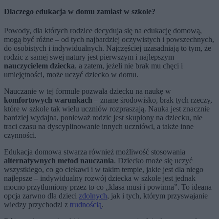
Dlaczego edukacja w domu zamiast w szkole?
Powody, dla których rodzice decyduja się na edukację domową,
mogą być różne – od tych najbardziej oczywistych i powszechnych,
do osobistych i indywidualnych. Najczęściej uzasadniają to tym, że
rodzic z samej swej natury jest pierwszym i najlepszym
nauczycielem dziecka
, a zatem, jeżeli nie brak mu chęci i
umiejętności, może uczyć dziecko w domu.
Nauczanie w tej formule pozwala dziecku na naukę w
komfortowych warunkach
– znane środowisko, brak tych rzeczy,
które w szkole tak wielu uczniów rozpraszają. Nauka jest znacznie
bardziej wydajna, ponieważ rodzic jest skupiony na dziecku, nie
traci czasu na dyscyplinowanie innych uczniówi, a także inne
czynności.
Edukacja domowa stwarza również możliwość stosowania
alternatywnych metod nauczania
. Dziecko może się uczyć
wszystkiego, co go ciekawi i w takim tempie, jakie jest dla niego
najlepsze – indywidualny rozwój dziecka w szkole jest jednak
mocno przytłumiony przez to co „klasa musi i powinna”. To ideana
opcja zarwno dla dzieci
zdolnych
, jak i tych, którym przyswajanie
wiedzy przychodzi z
trudnością
.