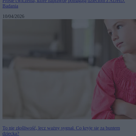
Proste ćwiczenia, które naprawdę pomagają dzieciom z ADHD.
Badania
10/04/2026
To nie złośliwość, lecz ważny sygnał. Co kryje się za buntem
dziecka?