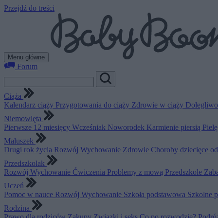
Przejdź do treści
Menu główne
Forum
Ciąża
Kalendarz ciąży
Przygotowania do ciąży
Zdrowie w ciąży
Dolegliwo
Niemowlęta
Pierwsze 12 miesięcy
Wcześniak
Noworodek
Karmienie piersią
Piel
Maluszek
Drugi rok życia
Rozwój
Wychowanie
Zdrowie
Choroby dziecięce o
Przedszkolak
Rozwój
Wychowanie
Ćwiczenia
Problemy z mową
Przedszkole
Zab
Uczeń
Pomoc w nauce
Rozwój
Wychowanie
Szkoła podstawowa
Szkolne 
Rodzina
Prawo dla rodziców
Zakupy
Związki i seks
Co po rozwodzie?
Podró