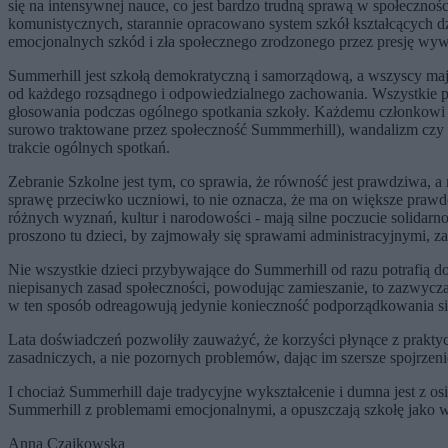
się na intensywnej nauce, co jest bardzo trudną sprawą w społeczności
komunistycznych, starannie opracowano system szkół kształcących d
emocjonalnych szkód i zła społecznego zrodzonego przez presję wywie
Summerhill jest szkołą demokratyczną i samorządową, a wszyscy ma
od każdego rozsądnego i odpowiedzialnego zachowania. Wszystkie 
głosowania podczas ogólnego spotkania szkoły. Każdemu członkowi g
surowo traktowane przez społeczność Summmerhill), wandalizm czy 
trakcie ogólnych spotkań.
Zebranie Szkolne jest tym, co sprawia, że równość jest prawdziwa, a 
sprawę przeciwko uczniowi, to nie oznacza, że ma on większe prawdo
różnych wyznań, kultur i narodowości - mają silne poczucie solidarn
proszono tu dzieci, by zajmowały się sprawami administracyjnymi,
Nie wszystkie dzieci przybywające do Summerhill od razu potrafią do
niepisanych zasad społeczności, powodując zamieszanie, to zazwyczaj
w ten sposób odreagowują jedynie konieczność podporządkowania się 
Lata doświadczeń pozwoliły zauważyć, że korzyści płynące z praktyc
zasadniczych, a nie pozornych problemów, dając im szersze spojrzeni
I chociaż Summerhill daje tradycyjne wykształcenie i dumna jest z o
Summerhill z problemami emocjonalnymi, a opuszczają szkołę jako wew
Anna Czajkowska