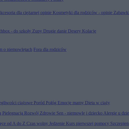
kcesoria dla ciężarnej opinie
Kosmetyki dla rodziców - opinie
Zabawki
hbox - do szkoły
Zupy
Drugie danie
Desery
Kolacje
m o niemowlętach
Fora dla rodziców
egliwości ciążowe
Poród
Połóg
Emocje mamy
Dieta w ciąży
ią
Pielęgnacja
Rozwój
Zdrowie
Sen - niemowlę i dziecko
Alergie u dzi
ięce od A do Z
Czas wolny
Jedzenie
Kurs pierwszej pomocy
Szczepien