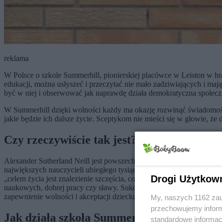
reklama
W Polsce o szkole Summerhill, pionierskiej placówce w Leiston w hrab
edukacji, można usłyszeć i przeczytać nie mało zadziwiających i maj
być w niej i obserwować jak naprawdę działa demokratyczna społec
W Summerhill dzięki wolności każdy ma okazję rozwinąć świadomość s
jakie będzie ich dalsze życie. Sceptykom nie mieści się w głowie, że
Czy rzeczywiście tak jest?
Alexander Sutherland Neill jest powszechnie uważany za wielkiego 
największych nauczycieli ubiegłego tysiąclecia. Neill był wyjątko
Drogi Użytkow
„celem życia jest znalezienie szczęścia, co jest równoznaczne z odk
naukowych, dobrej pracy czy sławy. Sukcesem jest dostrzeganie, jak 
zapewnienie wolności i akceptacji dziecku, pozwolenie mu na zaspoka
My, naszych 1162 zau
przechowujemy informa
Jak działa szkoła Summerhill?
standardowe informac