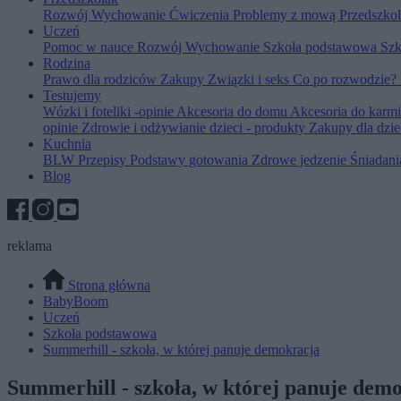
Rozwój
Wychowanie
Ćwiczenia
Problemy z mową
Przedszko
Uczeń
Pomoc w nauce
Rozwój
Wychowanie
Szkoła podstawowa
Szk
Rodzina
Prawo dla rodziców
Zakupy
Związki i seks
Co po rozwodzie?
Testujemy
Wózki i foteliki -opinie
Akcesoria do domu
Akcesoria do karm
opinie
Zdrowie i odżywianie dzieci - produkty
Zakupy dla dzie
Kuchnia
BLW
Przepisy
Podstawy gotowania
Zdrowe jedzenie
Śniadan
Blog
reklama
Strona główna
BabyBoom
Uczeń
Szkoła podstawowa
Summerhill - szkoła, w której panuje demokracja
Summerhill - szkoła, w której panuje dem