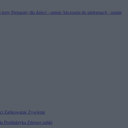
 testy
Preparaty dla dzieci - opinie
Akcesoria do pielęgnacji - opinie
eci
Ząbkowanie
Żywienie
ia
Profilaktyka
Zdrowe ząbki