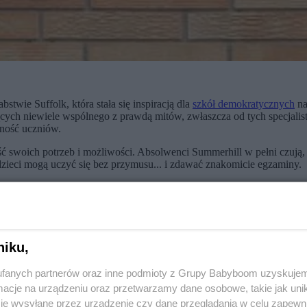
stwie Suffolk, która stała się inspiracją dla
szkół demokratycznych
na
ących niewiele wspólnego z prawdą mitów, zwłaszcza od tych specjalis
zność uczniów.
woich potrzeb i możliwości. Absolwenci Summerhill w pełni czują, że
 dzieci mogą uczyć się bez przymusu... i zdawać znakomicie egzaminy.
pedagoga naszych czasów oraz jednego ze stu najbardziej wpływowych 
wy wśród pionierów nowych trendów oświatowych, bardziej dbając o „p
niku,
ryciem własnych pasji i zainteresowań. Edukacja powinna być przygoto
dziecko przybywające do Summerhill z twarzą pełną nienawiści i lęku, 
janie naturalnych potrzeb.
fanych partnerów oraz inne podmioty z Grupy Babyboom uzyskujem
cje na urządzeniu oraz przetwarzamy dane osobowe, takie jak unika
je wysyłane przez urządzenie czy dane przeglądania w celu zapewn