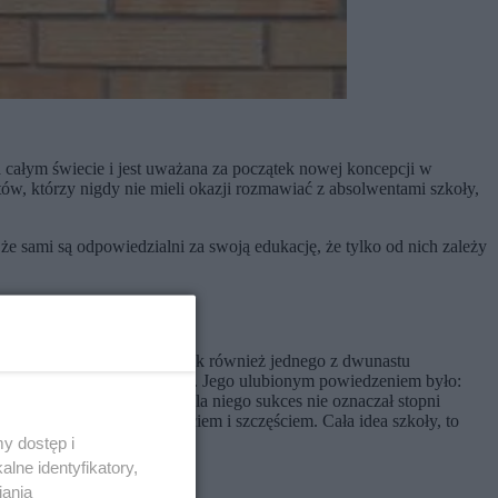
 całym świecie i jest uważana za początek nowej koncepcji w
tów, którzy nigdy nie mieli okazji rozmawiać z absolwentami szkoły,
 sami są odpowiedzialni za swoją edukację, że tylko od nich zależy
myślicieli edukacyjnych, jak również jednego z dwunastu
sychologię” niż o „edukację”. Jego ulubionym powiedzeniem było:
waniem do takiego życia”. Dla niego sukces nie oznaczał stopni
po dwóch latach tryska życiem i szczęściem. Cała idea szkoły, to
y dostęp i
lne identyfikatory,
iania