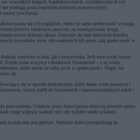
ż we wszystkich krajach, kapitalistycznych, socjalistycznych czy
nie nie pomogą poszczególnym dzieciom przezwyciężyć
 naszej cywilizacji.
orządkowywania się ich poglądom, mimo że sama społeczność wymaga
oczenia przeciw ustalonym prawom, są rozwiązywane drogą
uguje prawo jednego głosu. Znęcanie się nad słabszymi (bardzo
anych rzeczników praw obywatelskich lub przez całą społeczność w
 dotknąć zarówno ucznia, jak i pracownika. Jeśli nauczyciel wnosi
zeń. Dzięki temu wszyscy członkowie Summerhill – a są osoby
oblemów, które niesie ze sobą życie w społeczności. Nigdy nie
niów itp.
howujący się w sposób destrukcyjny, który łamie wiele pisanych i
 uczniowie, którzy trafili do Summerhill z konwencjonalnych szkół i
o przecenienia. Ustalane przez dzieci prawa dotyczą przecież spraw
koły mają większą wartość niż cały tydzień nauki szkolnej.
u kształcenia jest głębsze. Niektóre dzieci przyjeżdżają do