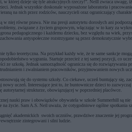
, w której dzieje się tyle atrakcyjnych rzeczy!”. Neill zwraca uwagę, i
zieci. Jednak wszystkie doskonale wyposażone laboratoria i pracowa
raną na nich przez rodziców, nauczycieli oraz ograniczający charakter
ją w niej równe prawa. Nie ma presji autorytetu dorosłych ani podp
problemy, związane z życiem grupowym, włączając w to kary za wykr
rona pedagogicznego i każdemu dziecku, bez względu na wiek, przysł
zachowania antyspołeczne rozstrzygane są przez demokratycznie wybr
nie tylko teoretyczna. Na przykład każdy wie, że te same sankcje mogą
podobieństwo wygrania. Startuje przecież z tej samej pozycji, co uc
ości ze szkołą. Jednak samorządność ogranicza się do rozwiązywania pr
 zatrudnianiem i zwalnianiem pracowników, przyjmowaniem nowych ucz
stosowują się do systemu szkoły. Co ciekawe, uczeń buntujący się, zac
 nowy uczeń. Interesujące jest to, że buntownicze dzieci to zazwyczaj
autorytarnej strukturze, obowiązującej w poprzedniej placówce.
znej nauki praw i obowiązków obywatela w szkole Summerhill są nie d
e na życie. Sam A.S. Neil uważa, że cotygodniowe ogólne spotkania sz
siągnięć akademickich swoich uczniów, prawdziwe znaczenie jej program
nętrznie zintegrowani i silni ludzie.