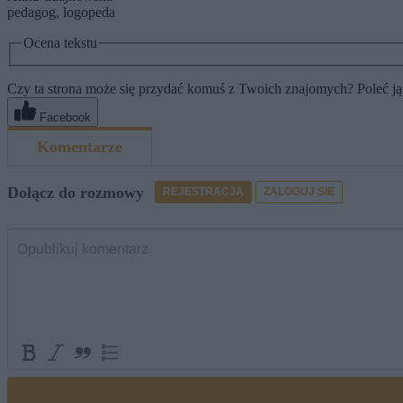
pedagog, logopeda
Ocena tekstu
Czy ta strona może się przydać komuś z Twoich znajomych? Poleć ją
Facebook