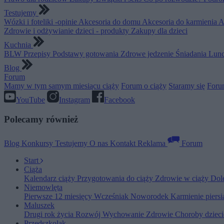
Testujemy
Wózki i foteliki -opinie
Akcesoria do domu
Akcesoria do karmienia
A
Zdrowie i odżywianie dzieci - produkty
Zakupy dla dzieci
Kuchnia
BLW
Przepisy
Podstawy gotowania
Zdrowe jedzenie
Śniadania
Lunc
Blog
Forum
Mamy w tym samym miesiącu ciąży
Forum o ciąży
Staramy się
Foru
YouTube
Instagram
Facebook
Polecamy również
Blog
Konkursy
Testujemy
O nas
Kontakt
Reklama
Forum
Start
Ciąża
Kalendarz ciąży
Przygotowania do ciąży
Zdrowie w ciąży
Dol
Niemowlęta
Pierwsze 12 miesięcy
Wcześniak
Noworodek
Karmienie piers
Maluszek
Drugi rok życia
Rozwój
Wychowanie
Zdrowie
Choroby dziec
Przedszkolak