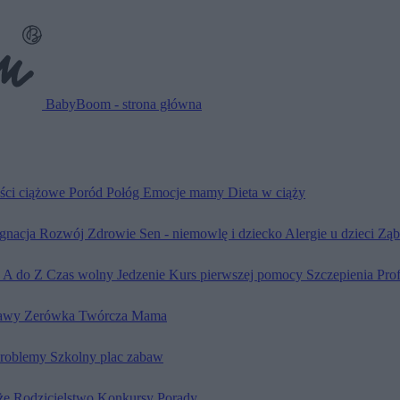
BabyBoom - strona główna
ści ciążowe
Poród
Połóg
Emocje mamy
Dieta w ciąży
ęgnacja
Rozwój
Zdrowie
Sen - niemowlę i dziecko
Alergie u dzieci
Ząb
d A do Z
Czas wolny
Jedzenie
Kurs pierwszej pomocy
Szczepienia
Pro
awy
Zerówka
Twórcza Mama
problemy
Szkolny plac zabaw
że
Rodzicielstwo
Konkursy
Porady