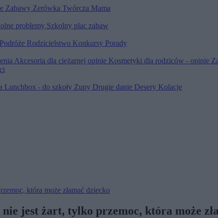
le
Zabawy
Zerówka
Twórcza Mama
olne problemy
Szkolny plac zabaw
Podróże
Rodzicielstwo
Konkursy
Porady
ienia
Akcesoria dla ciężarnej opinie
Kosmetyki dla rodziców - opinie
Z
ci
ia
Lunchbox - do szkoły
Zupy
Drugie danie
Desery
Kolacje
o przemoc, która może złamać dziecko
 nie jest żart, tylko przemoc, która może z