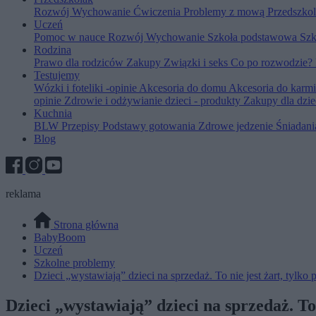
Rozwój
Wychowanie
Ćwiczenia
Problemy z mową
Przedszko
Uczeń
Pomoc w nauce
Rozwój
Wychowanie
Szkoła podstawowa
Szk
Rodzina
Prawo dla rodziców
Zakupy
Związki i seks
Co po rozwodzie?
Testujemy
Wózki i foteliki -opinie
Akcesoria do domu
Akcesoria do karm
opinie
Zdrowie i odżywianie dzieci - produkty
Zakupy dla dzie
Kuchnia
BLW
Przepisy
Podstawy gotowania
Zdrowe jedzenie
Śniadan
Blog
reklama
Strona główna
BabyBoom
Uczeń
Szkolne problemy
Dzieci „wystawiają” dzieci na sprzedaż. To nie jest żart, tylk
Dzieci „wystawiają” dzieci na sprzedaż. To