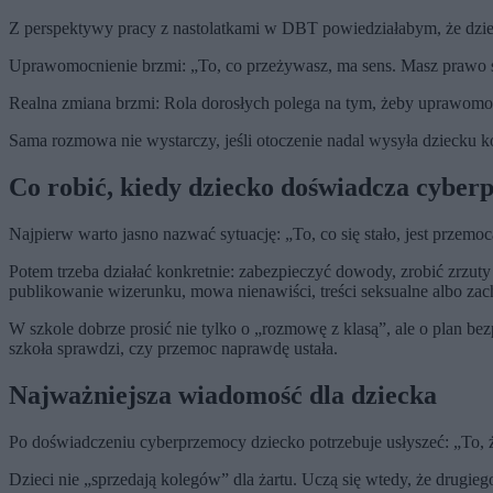
Z perspektywy pracy z nastolatkami w DBT powiedziałabym, że dziec
Uprawomocnienie brzmi: „To, co przeżywasz, ma sens. Masz prawo się b
Realna zmiana brzmi: Rola dorosłych polega na tym, żeby uprawomocni
Sama rozmowa nie wystarczy, jeśli otoczenie nadal wysyła dziecku k
Co robić, kiedy dziecko doświadcza cybe
Najpierw warto jasno nazwać sytuację: „To, co się stało, jest przemo
Potem trzeba działać konkretnie: zabezpieczyć dowody, zrobić zrzuty ek
publikowanie wizerunku, mowa nienawiści, treści seksualne albo zach
W szkole dobrze prosić nie tylko o „rozmowę z klasą”, ale o plan bez
szkoła sprawdzi, czy przemoc naprawdę ustała.
Najważniejsza wiadomość dla dziecka
Po doświadczeniu cyberprzemocy dziecko potrzebuje usłyszeć: „To, 
Dzieci nie „sprzedają kolegów” dla żartu. Uczą się wtedy, że drugie