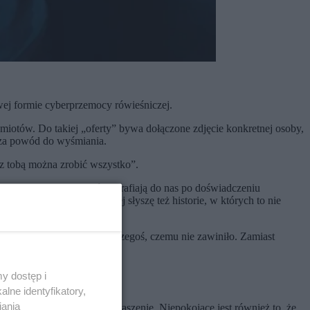
wej formie cyberprzemocy rówieśniczej.
dmiotów. Do takiej „oferty” bywa dołączone zdjęcie konkretnej osoby,
a za powód do wyśmiania.
 „z tobą można zrobić wszystko”.
idzę młodzi ludzie, którzy trafiają do nas po doświadczeniu
rprzemoc. Coraz częściej słyszę też historie, w których to nie
a”.
o on ponosi konsekwencje czegoś, czemu nie zawiniło. Zamiast
y dostęp i
lne identyfikatory,
iania
śmieszanie, poniżanie i straszenie. Niepokojące jest również to, że