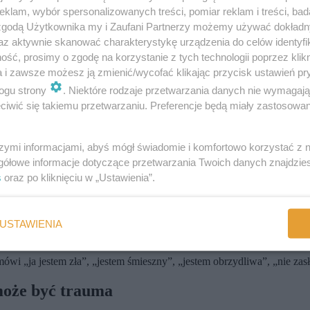
nie potrafiło nawet stwierdzić, czy doświadczyło cyberprzemocy.
klam, wybór spersonalizowanych treści, pomiar reklam i treści, bad
 zgodą Użytkownika my i Zaufani Partnerzy możemy używać dokład
, czego doświadcza, jest przemocą, oznacza to, że granica między „norm
az aktywnie skanować charakterystykę urządzenia do celów identyfi
ść, prosimy o zgodę na korzystanie z tych technologii poprzez klikn
 jak mem. Jak screen, komentarz, wyrzucenie z grupowego czatu czy 
a i zawsze możesz ją zmienić/wycofać klikając przycisk ustawień pr
ściej doświadczały bullyingu przez urządzenie niż twarzą w twarz. Najc
ogu strony
. Niektóre rodzaje przetwarzania danych nie wymagaj
yberbullying Research Center z 2025 roku pokazują, że wśród nastola
iwić się takiemu przetwarzaniu. Preferencje będą miały zastosowania
 33 proc. w ostatnich 30 dniach.
ublicznie upokorzone?
szymi informacjami, abyś mógł świadomie i komfortowo korzystać z
gółowe informacje dotyczące przetwarzania Twoich danych znajdzi
ie wtedy, gdy dziecko doświadcza jej publicznie (w klasie, w grupie, w
s
oraz po kliknięciu w „Ustawienia”.
arów życia. Kiedy grupa staje się źródłem zagrożenia, psychika zaczyn
ie słyszeć: „mam wywalone”, chociaż tak naprawdę to maska przykrywa
USTAWIENIA
myka się w pokoju, reaguje paniką na dźwięk powiadomienia w telefonie
ówi „ja jestem zła”, „jestem śmieszny”, „jestem obrzydliwa”, „nie zas
 może być trauma