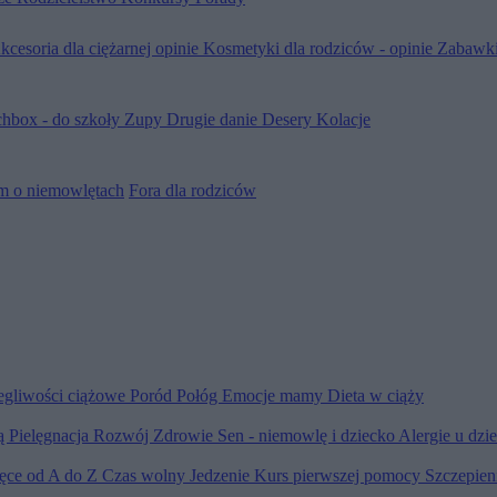
kcesoria dla ciężarnej opinie
Kosmetyki dla rodziców - opinie
Zabawki
hbox - do szkoły
Zupy
Drugie danie
Desery
Kolacje
m o niemowlętach
Fora dla rodziców
egliwości ciążowe
Poród
Połóg
Emocje mamy
Dieta w ciąży
ią
Pielęgnacja
Rozwój
Zdrowie
Sen - niemowlę i dziecko
Alergie u dzi
ięce od A do Z
Czas wolny
Jedzenie
Kurs pierwszej pomocy
Szczepien