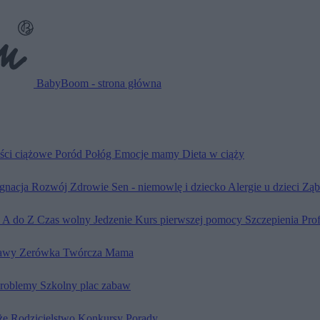
BabyBoom - strona główna
ści ciążowe
Poród
Połóg
Emocje mamy
Dieta w ciąży
ęgnacja
Rozwój
Zdrowie
Sen - niemowlę i dziecko
Alergie u dzieci
Ząb
d A do Z
Czas wolny
Jedzenie
Kurs pierwszej pomocy
Szczepienia
Pro
awy
Zerówka
Twórcza Mama
problemy
Szkolny plac zabaw
że
Rodzicielstwo
Konkursy
Porady