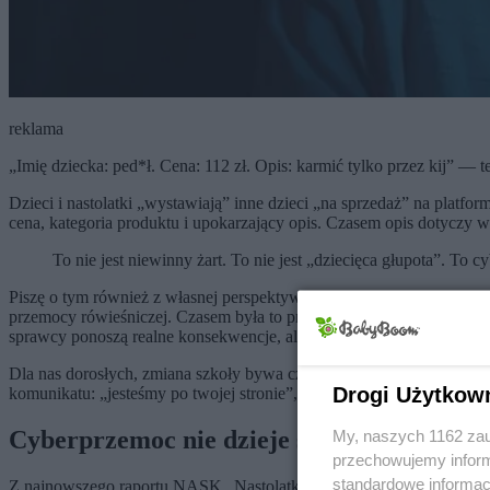
reklama
„Imię dziecka: ped*ł. Cena: 112 zł. Opis: karmić tylko przez kij” 
Dzieci i nastolatki „wystawiają” inne dzieci „na sprzedaż” na platf
cena, kategoria produktu i upokarzający opis. Czasem opis dotyczy w
To nie jest niewinny żart. To nie jest „dziecięca głupota”. To
Piszę o tym również z własnej perspektywy. Prowadzę treningi umieję
przemocy rówieśniczej. Czasem była to przemoc w klasie, czasem wyk
sprawcy ponoszą realne konsekwencje, ale dziecko skrzywdzone. To 
Dla nas dorosłych, zmiana szkoły bywa czasem najszybszym sposobem
Drogi Użytkow
komunikatu: „jesteśmy po twojej stronie”, może odebrać to jako: „to z
Cyberprzemoc nie dzieje się „gdzieś dalek
My, naszych 1162 zau
przechowujemy informa
standardowe informac
Z najnowszego raportu NASK „Nastolatki” wynika, że co trzeci nastol