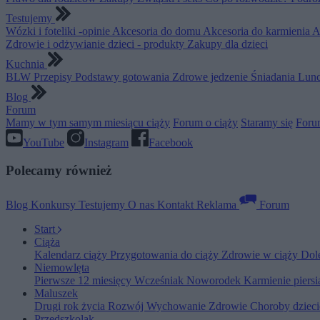
Testujemy
Wózki i foteliki -opinie
Akcesoria do domu
Akcesoria do karmienia
A
Zdrowie i odżywianie dzieci - produkty
Zakupy dla dzieci
Kuchnia
BLW
Przepisy
Podstawy gotowania
Zdrowe jedzenie
Śniadania
Lunc
Blog
Forum
Mamy w tym samym miesiącu ciąży
Forum o ciąży
Staramy się
Foru
YouTube
Instagram
Facebook
Polecamy również
Blog
Konkursy
Testujemy
O nas
Kontakt
Reklama
Forum
Start
Ciąża
Kalendarz ciąży
Przygotowania do ciąży
Zdrowie w ciąży
Dol
Niemowlęta
Pierwsze 12 miesięcy
Wcześniak
Noworodek
Karmienie piers
Maluszek
Drugi rok życia
Rozwój
Wychowanie
Zdrowie
Choroby dziec
Przedszkolak