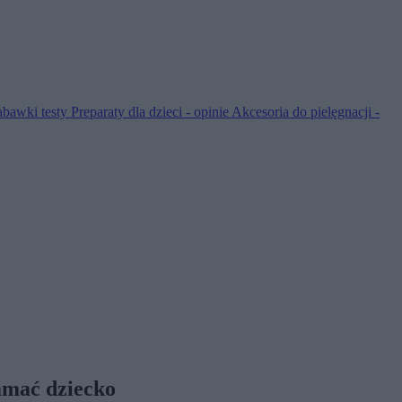
abawki testy
Preparaty dla dzieci - opinie
Akcesoria do pielęgnacji -
łamać dziecko