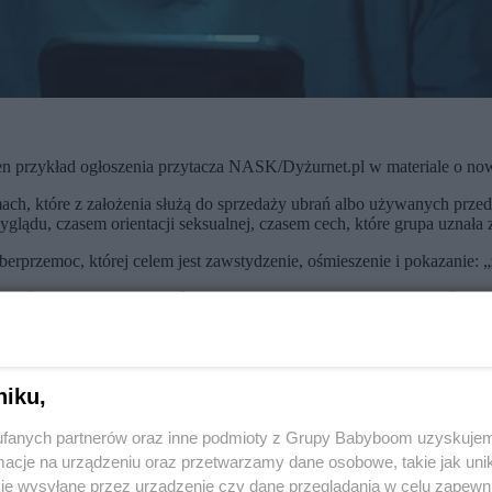
— ten przykład ogłoszenia przytacza NASK/Dyżurnet.pl w materiale o no
ormach, które z założenia służą do sprzedaży ubrań albo używanych prze
yglądu, czasem orientacji seksualnej, czasem cech, które grupa uznał
 cyberprzemoc, której celem jest zawstydzenie, ośmieszenie i pokazanie:
tności DBT dla nastolatków i w ciągu ostatniego roku coraz częściej w
luczenie z grupy, czasem upokarzające komentarze, czasem właśnie cybe
ono zmienia klasę. To ono zmienia szkołę. To ono ma „zacząć od now
 przerwania przemocy. U nastolatka może pojawić się poczucie, że t
niku,
 tobą jest problem”.
o”
fanych partnerów oraz inne podmioty z Grupy Babyboom uzyskujem
cje na urządzeniu oraz przetwarzamy dane osobowe, takie jak unika
je wysyłane przez urządzenie czy dane przeglądania w celu zapewn
atek spotyka się z przemocą online. Najczęstsze formy to wyzywanie, o