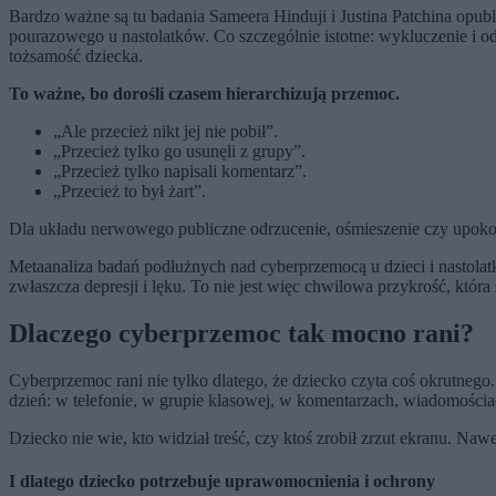
Bardzo ważne są tu badania Sameera Hinduji i Justina Patchina op
pourazowego u nastolatków. Co szczególnie istotne: wykluczenie i od
tożsamość dziecka.
To ważne, bo dorośli czasem hierarchizują przemoc.
„Ale przecież nikt jej nie pobił”.
„Przecież tylko go usunęli z grupy”.
„Przecież tylko napisali komentarz”.
„Przecież to był żart”.
Dla układu nerwowego publiczne odrzucenie, ośmieszenie czy upokor
Metaanaliza badań podłużnych nad cyberprzemocą u dzieci i nastola
zwłaszcza depresji i lęku. To nie jest więc chwilowa przykrość, któr
Dlaczego cyberprzemoc tak mocno rani?
Cyberprzemoc rani nie tylko dlatego, że dziecko czyta coś okrutnego.
dzień: w telefonie, w grupie klasowej, w komentarzach, wiadomości
Dziecko nie wie, kto widział treść, czy ktoś zrobił zrzut ekranu. Nawet 
I dlatego dziecko potrzebuje uprawomocnienia i ochrony