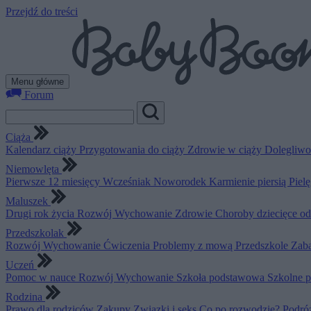
Przejdź do treści
Menu główne
Forum
Ciąża
Kalendarz ciąży
Przygotowania do ciąży
Zdrowie w ciąży
Dolegliwo
Niemowlęta
Pierwsze 12 miesięcy
Wcześniak
Noworodek
Karmienie piersią
Piel
Maluszek
Drugi rok życia
Rozwój
Wychowanie
Zdrowie
Choroby dziecięce o
Przedszkolak
Rozwój
Wychowanie
Ćwiczenia
Problemy z mową
Przedszkole
Zab
Uczeń
Pomoc w nauce
Rozwój
Wychowanie
Szkoła podstawowa
Szkolne 
Rodzina
Prawo dla rodziców
Zakupy
Związki i seks
Co po rozwodzie?
Podró