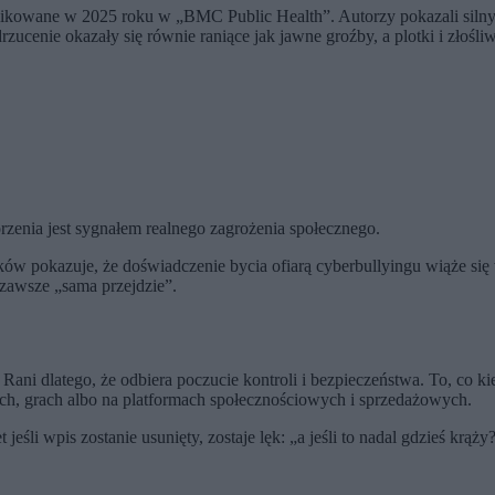
ublikowane w 2025 roku w „BMC Public Health”. Autorzy pokazali sil
rzucenie okazały się równie raniące jak jawne groźby, a plotki i zło
zenia jest sygnałem realnego zagrożenia społecznego.
tków pokazuje, że doświadczenie bycia ofiarą cyberbullyingu wiąże s
a zawsze „sama przejdzie”.
 Rani dlatego, że odbiera poczucie kontroli i bezpieczeństwa. To, co 
ach, grach albo na platformach społecznościowych i sprzedażowych.
jeśli wpis zostanie usunięty, zostaje lęk: „a jeśli to nadal gdzieś krąży?