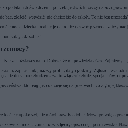
ko po takim doświadczeniu potrzebuje dwóch rzeczy naraz: uprawomoc
ać, złościć, wstydzić, nie chcieć iść do szkoły. To nie jest przesada
ć emocje dziecka i realnie je ochronić: nazwać przemoc, zatrzymać ją
omunikat: „radź sobie”.
rprzemocy?
cą. Nie zasłużyłaś/eś na to. Dobrze, że mi powiedziałaś/eś. Zajmiemy si
ranu, zapisać linki, nazwy profili, daty i godziny. Zgłosić treści admin
ęcanie do samouszkodzeń - warto włączyć szkołę, specjalistów, odpowie
pieczeństwa: kto reaguje, co dzieje się na przerwach, co z grupą klas
że ktoś cię upokorzył, nie mówi prawdy o tobie. Mówi prawdę o prze
go człowieka można zamienić w zdjęcie, opis, cenę i pośmiewisko. Nas