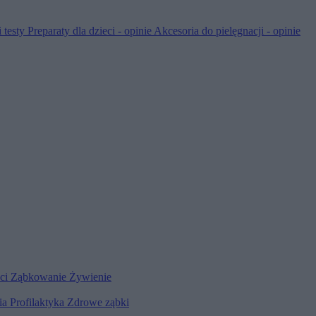
 testy
Preparaty dla dzieci - opinie
Akcesoria do pielęgnacji - opinie
eci
Ząbkowanie
Żywienie
ia
Profilaktyka
Zdrowe ząbki