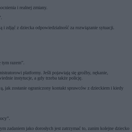
nienia i realnej zmiany.
”.
 i zdjąć z dziecka odpowiedzialność za rozwiązanie sytuacji.
ę tym razem”.
istratorowi platformy. Jeśli pojawiają się groźby, nękanie,
dnie instytucje, a gdy trzeba także policję.
ową, jak zostanie ograniczony kontakt sprawców z dzieckiem i kiedy
mocy”.
zym zadaniem jako dorosłych jest zatrzymać to, zanim kolejne dziecko