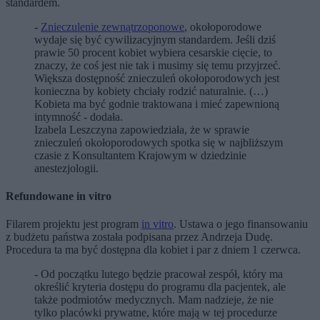
standardem.
-
Znieczulenie zewnątrzoponowe
, okołoporodowe
wydaje się być cywilizacyjnym standardem. Jeśli dziś
prawie 50 procent kobiet wybiera cesarskie cięcie, to
znaczy, że coś jest nie tak i musimy się temu przyjrzeć.
Większa dostępność znieczuleń okołoporodowych jest
konieczna by kobiety chciały rodzić naturalnie. (…)
Kobieta ma być godnie traktowana i mieć zapewnioną
intymność - dodała.
Izabela Leszczyna zapowiedziała, że w sprawie
znieczuleń okołoporodowych spotka się w najbliższym
czasie z Konsultantem Krajowym w dziedzinie
anestezjologii.
Refundowane in vitro
Filarem projektu jest program
in vitro
. Ustawa o jego finansowaniu
z budżetu państwa została podpisana przez Andrzeja Dudę.
Procedura ta ma być dostępna dla kobiet i par z dniem 1 czerwca.
- Od początku lutego będzie pracował zespół, który ma
określić kryteria dostępu do programu dla pacjentek, ale
także podmiotów medycznych. Mam nadzieje, że nie
tylko placówki prywatne, które mają w tej procedurze