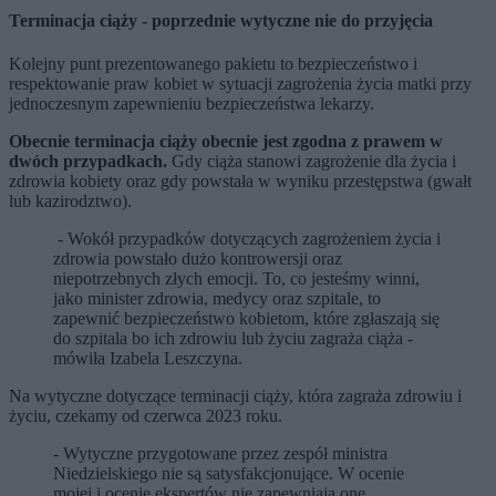
Terminacja ciąży - poprzednie wytyczne nie do przyjęcia
Kolejny punt prezentowanego pakietu to bezpieczeństwo i
respektowanie praw kobiet w sytuacji zagrożenia życia matki przy
jednoczesnym zapewnieniu bezpieczeństwa lekarzy.
Obecnie terminacja ciąży obecnie jest zgodna z prawem w
dwóch przypadkach.
Gdy ciąża stanowi zagrożenie dla życia i
zdrowia kobiety oraz gdy powstała w wyniku przestępstwa (gwałt
lub kazirodztwo).
- Wokół przypadków dotyczących zagrożeniem życia i
zdrowia powstało dużo kontrowersji oraz
niepotrzebnych złych emocji. To, co jesteśmy winni,
jako minister zdrowia, medycy oraz szpitale, to
zapewnić bezpieczeństwo kobietom, które zgłaszają się
do szpitala bo ich zdrowiu lub życiu zagraża ciąża -
mówiła Izabela Leszczyna.
Na wytyczne dotyczące terminacji ciąży, która zagraża zdrowiu i
życiu, czekamy od czerwca 2023 roku.
- Wytyczne przygotowane przez zespół ministra
Niedzielskiego nie są satysfakcjonujące. W ocenie
mojej i ocenie ekspertów nie zapewniają one