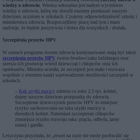
wiedzy o zdrowiu
. Wiedza seksualna jest małym wycinkiem
wiedzy o zdrowiu, którą my dorośli musimy przekazać naszym
dzieciom, uczniom w szkołach. Czujemy odpowiedzialność szkoły i
ministerstwa zdrowia. Rozpoczęliśmy pracę nad tym i mam
nadzieje, że będzie pozytywna i dobra dla wszystkich - dodała.
Szczepienia przeciw HPV
W ramach programu resortu zdrowia kontynuowane mają być także
szczepienia przeciw HPV
(wirus brodawczaka ludzkiego) oraz
szersza ich promocja wśród dziewcząt i chłopców oraz ich
opiekunów. Ministra oceniła, że szczepień jest mało i rozważa
wspólnie z resortem nauki wprowadzenie możliwości szczepień w
szkołach.
–
Rak szyjki macicy
zabiera co roku 2,5 tys. kobiet,
dajmy naszym dzieciom przepustkę do zdrowia.
Szczepienie dziewczynek przeciw HPV to mniejsze
ryzyko zachorowania na raka szyjki macicy u
dorosłych kobiet. Natomiast szczepienie chłopców
zmniejsza ryzyko rozwoju raka: prącia, odbytu, jamy
ustnej i gardła.
Leszczyna przyznała, że „resort na razie nie może pochwalić się