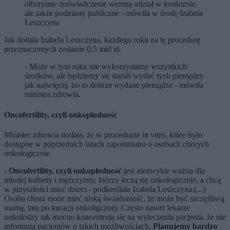
olbrzymie doświadczenie wezmą udział w konkursie,
ale także podmioty publiczne - mówiła w środę Izabela
Leszczyna
Jak dodała Izabela Leszczyna, każdego roku na tę procedurę
przeznaczonych zostanie 0,5 mld zł.
- Może w tym roku nie wykorzystamy wszystkich
środków, ale będziemy się starali wydać tych pieniędzy
jak najwięcej, bo to dobrze wydane pieniądze - mówiła
ministra zdrowia.
Oncofertility, czyli onkopłodność
Minister zdrowia dodała, że w procedurze in vitro, które było
dostępne w poprzednich latach zapomniano o osobach chorych
onkologicznie.
-
Oncofertility, czyli onkopłodność
jest niezwykle ważna dla
młodej kobiety i mężczyzny, którzy leczą się onkologicznie, a chcą
w przyszłości mieć dzieci - podkreślała Izabela Leszczyna.(...)
Osoba chora może mieć niską świadomość, że może być szczęśliwą
mamą, tatą po kuracji onkoligcznej. Często nawet lekarze
onkolodzy tak mocno koncentrują się na wyleczeniu pacjenta, że nie
informują pacjentów o takich możliwościach.
Planujemy bardzo