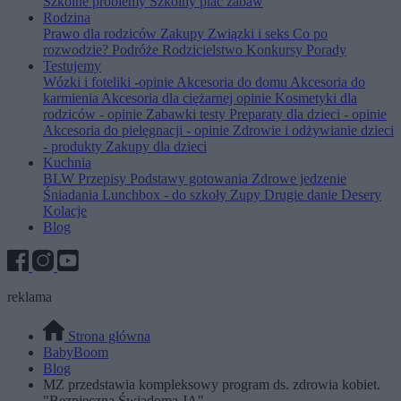
Szkolne problemy
Szkolny plac zabaw
Rodzina
Prawo dla rodziców
Zakupy
Związki i seks
Co po
rozwodzie?
Podróże
Rodzicielstwo
Konkursy
Porady
Testujemy
Wózki i foteliki -opinie
Akcesoria do domu
Akcesoria do
karmienia
Akcesoria dla ciężarnej opinie
Kosmetyki dla
rodziców - opinie
Zabawki testy
Preparaty dla dzieci - opinie
Akcesoria do pielęgnacji - opinie
Zdrowie i odżywianie dzieci
- produkty
Zakupy dla dzieci
Kuchnia
BLW
Przepisy
Podstawy gotowania
Zdrowe jedzenie
Śniadania
Lunchbox - do szkoły
Zupy
Drugie danie
Desery
Kolacje
Blog
reklama
Strona główna
BabyBoom
Blog
MZ przedstawia kompleksowy program ds. zdrowia kobiet.
"Bezpieczna Świadoma JA"