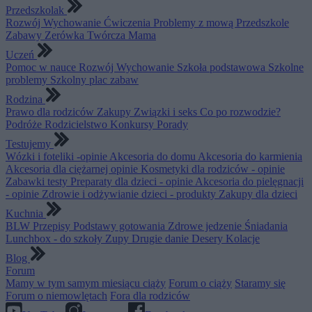
Przedszkolak
Rozwój
Wychowanie
Ćwiczenia
Problemy z mową
Przedszkole
Zabawy
Zerówka
Twórcza Mama
Uczeń
Pomoc w nauce
Rozwój
Wychowanie
Szkoła podstawowa
Szkolne
problemy
Szkolny plac zabaw
Rodzina
Prawo dla rodziców
Zakupy
Związki i seks
Co po rozwodzie?
Podróże
Rodzicielstwo
Konkursy
Porady
Testujemy
Wózki i foteliki -opinie
Akcesoria do domu
Akcesoria do karmienia
Akcesoria dla ciężarnej opinie
Kosmetyki dla rodziców - opinie
Zabawki testy
Preparaty dla dzieci - opinie
Akcesoria do pielęgnacji
- opinie
Zdrowie i odżywianie dzieci - produkty
Zakupy dla dzieci
Kuchnia
BLW
Przepisy
Podstawy gotowania
Zdrowe jedzenie
Śniadania
Lunchbox - do szkoły
Zupy
Drugie danie
Desery
Kolacje
Blog
Forum
Mamy w tym samym miesiącu ciąży
Forum o ciąży
Staramy się
Forum o niemowlętach
Fora dla rodziców