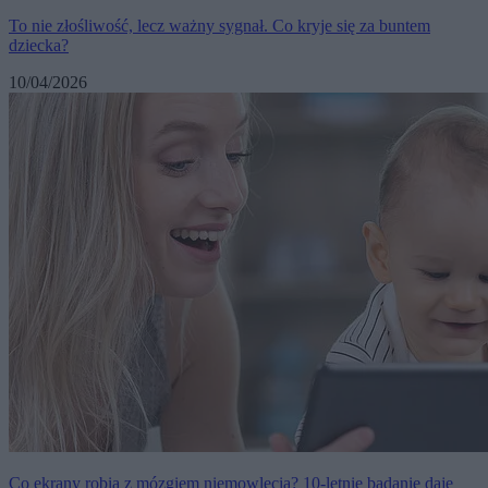
To nie złośliwość, lecz ważny sygnał. Co kryje się za buntem
dziecka?
10/04/2026
Co ekrany robią z mózgiem niemowlęcia? 10-letnie badanie daje