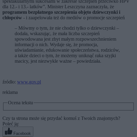
spektakularnymi sukcesami w zakresie szczepień przeciwko HPV
dla 12.- i 13.- latków”. Minister Leszczyna zaznaczyła, że
programem bezpłatnego szczepienia objęto dziewczynki i
chłopców
- i zaapelowała też do mediów o promocje szczepień
– Mówmy o tym, że nie chodzi tylko o dziewczynki –
dodała, wskazując, że mała liczba szczepień
spowodowana jest zbyt małym rozpowszechnieniem
informacji o nich. Wydaje się, że promocja,
uświadamianie, edukowanie społeczeństwa, rodziców,
a także dzieci o tym, że możemy uniknąć raka szyjki
macicy, jest niezwykle ważne – powiedziała.
źródło:
www.gov.pl
reklama
Ocena tekstu
Czy ta strona może się przydać komuś z Twoich znajomych?
Poleć ją:
Facebook