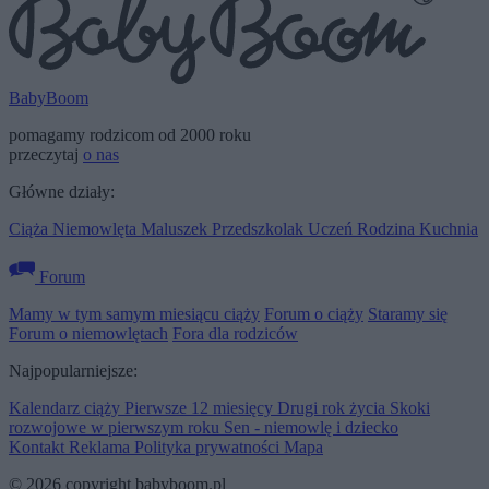
BabyBoom
pomagamy rodzicom od 2000 roku
przeczytaj
o nas
Główne działy:
Ciąża
Niemowlęta
Maluszek
Przedszkolak
Uczeń
Rodzina
Kuchnia
Forum
Mamy w tym samym miesiącu ciąży
Forum o ciąży
Staramy się
Forum o niemowlętach
Fora dla rodziców
Najpopularniejsze:
Kalendarz ciąży
Pierwsze 12 miesięcy
Drugi rok życia
Skoki
rozwojowe w pierwszym roku
Sen - niemowlę i dziecko
Kontakt
Reklama
Polityka prywatności
Mapa
© 2026 copyright babyboom.pl