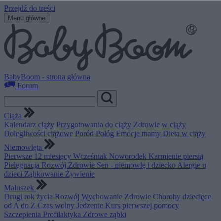
Przejdź do treści
Menu główne
BabyBoom - strona główna
Forum
Ciąża
Kalendarz ciąży
Przygotowania do ciąży
Zdrowie w ciąży
Dolegliwości ciążowe
Poród
Połóg
Emocje mamy
Dieta w ciąży
Niemowlęta
Pierwsze 12 miesięcy
Wcześniak
Noworodek
Karmienie piersią
Pielęgnacja
Rozwój
Zdrowie
Sen - niemowlę i dziecko
Alergie u
dzieci
Ząbkowanie
Żywienie
Maluszek
Drugi rok życia
Rozwój
Wychowanie
Zdrowie
Choroby dziecięce
od A do Z
Czas wolny
Jedzenie
Kurs pierwszej pomocy
Szczepienia
Profilaktyka
Zdrowe ząbki