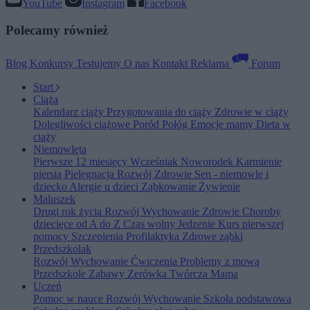
YouTube
Instagram
Facebook
Polecamy również
Blog
Konkursy
Testujemy
O nas
Kontakt
Reklama
Forum
Start
Ciąża
Kalendarz ciąży
Przygotowania do ciąży
Zdrowie w ciąży
Dolegliwości ciążowe
Poród
Połóg
Emocje mamy
Dieta w
ciąży
Niemowlęta
Pierwsze 12 miesięcy
Wcześniak
Noworodek
Karmienie
piersią
Pielęgnacja
Rozwój
Zdrowie
Sen - niemowlę i
dziecko
Alergie u dzieci
Ząbkowanie
Żywienie
Maluszek
Drugi rok życia
Rozwój
Wychowanie
Zdrowie
Choroby
dziecięce od A do Z
Czas wolny
Jedzenie
Kurs pierwszej
pomocy
Szczepienia
Profilaktyka
Zdrowe ząbki
Przedszkolak
Rozwój
Wychowanie
Ćwiczenia
Problemy z mową
Przedszkole
Zabawy
Zerówka
Twórcza Mama
Uczeń
Pomoc w nauce
Rozwój
Wychowanie
Szkoła podstawowa