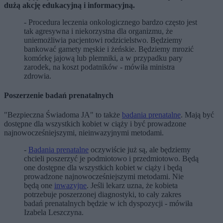
dużą akcję edukacyjną i informacyjną.
- Procedura leczenia onkologicznego bardzo często jest
tak agresywna i niekorzystna dla organizmu, że
uniemożliwia pacjentowi rodzicielstwo. Będziemy
bankować gamety męskie i żeńskie. Będziemy mrozić
komórkę jajową lub plemniki, a w przypadku pary
zarodek, na koszt podatników - mówiła ministra
zdrowia.
Poszerzenie badań prenatalnych
"Bezpieczna Świadoma JA" to także
badania prenatalne
. Mają być
dostępne dla wszystkich kobiet w ciąży i być prowadzone
najnowocześniejszymi, nieinwazyjnymi metodami.
-
Badania prenatalne
oczywiście już są, ale będziemy
chcieli poszerzyć je podmiotowo i przedmiotowo. Będą
one dostępne dla wszystkich kobiet w ciąży i będą
prowadzone najnowocześniejszymi metodami. Nie
będą one
inwazyjne
. Jeśli lekarz uzna, że kobieta
potrzebuje poszerzonej diagnostyki, to cały zakres
badań prenatalnych będzie w ich dyspozycji - mówiła
Izabela Leszczyna.