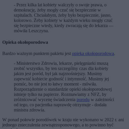
- Przez kilka lat kobiety walczyły o swoje prawa, o
demokrację, żeby mogły czuć się bezpiecznie w
szpitalach. Chciałabym, żeby było bezpiecznie, jasno,
kolorowo. Żeby kobiety w każdym wieku mogły czuć
się bezpieczne wtedy, kiedy zwracają się do lekarza —
mówiła Leszczyna.
Opieka okołoporodowa
Bardzo ważnym punktem pakietu jest
opieka okołoporodowa
.
- Ministerstwo Zdrowia, lekarze, pielęgniarki muszą
zrobić wszystko, by ten szczególny czas dla kobiety
jakim jest poród, był jak najznośniejszy. Musimy
zapewnić kobiecie godność i intymność. Musimy jej
pomóc, bo nie jest to łatwy moment - mówiła.
Rozporządzenie o standardzie opieki okołoporodowej
istnieje tylko na papierze. Rozmawiamy z NFZ, by
zróżnicować wycenę świadczenia
porodu
w zależności
od tego, co pacjentka naprawdę otrzymuje - dodała
ministra zdrowia.
W ponad połowie porodówek w kraju nie wykonano w 2022 r. ani
jednego znieczulenia zewnątrzoponowego, a to powinno być