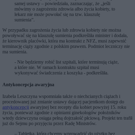
samej ustawy – powiedziała, zaznaczając, że „jeśli
mówimy o zagrożeniu zdrowia albo życia kobiety, to
lekarz nie może powołać się na tzw. klauzulę
sumienia”.
W przypadku zagrożenia życia lub zdrowia kobiety nie można
powoływać się na klauzulę sumienia podkreśliła minister i dodała,
że kierownik placówki, która ma kontrakt z NFZ, musi zapewnić
terminację ciąży zgodnie z polskim prawem. Podmiot leczniczy nie
ma sumienia.
- Nie będziemy robić list szpitali, które terminują ciąże,
a które nie. W ramach kontraktu szpital musi
wykonywać świadczenia z koszyka - podkreśliła.
Antykoncepcja awaryjna
Izabela Leszczyna wspomniała także o niechcianych ciążach i
procedowanej już zmianie ustawy dającej pacjentkom dostęp do
antykoncepcji
awaryjnej bez recepty dla kobiet powyżej 15. roku
życia, ponieważ zgodnie z opiniami ginekologów położników
wtedy dziewczyna osiąga pełną dojrzałość płciową. Projekt ten trafił
już do Sejmu po przyjęciu przez Radę Ministrów.
– Tabletka, którą chcemy wprowadzić do użytku bez