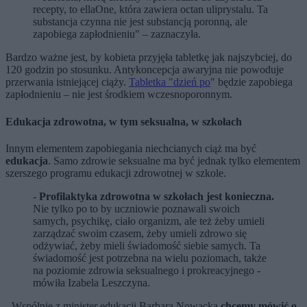
recepty, to ellaOne, która zawiera octan uliprystalu. Ta
substancja czynna nie jest substancją poronną, ale
zapobiega zapłodnieniu" – zaznaczyła.
Bardzo ważne jest, by kobieta przyjęła tabletkę jak najszybciej, do
120 godzin po stosunku. Antykoncepcja awaryjna nie powoduje
przerwania istniejącej ciąży.
Tabletka "dzień po
" będzie zapobiega
zapłodnieniu – nie jest środkiem wczesnoporonnym.
Edukacja zdrowotna, w tym seksualna, w szkołach
Innym elementem zapobiegania niechcianych ciąż ma być
edukacja
. Samo zdrowie seksualne ma być jednak tylko elementem
szerszego programu edukacji zdrowotnej w szkole.
-
Profilaktyka zdrowotna w szkołach jest konieczna.
Nie tylko po to by uczniowie poznawali swoich
samych, psychikę, ciało organizm, ale też żeby umieli
zarządzać swoim czasem, żeby umieli zdrowo się
odżywiać, żeby mieli świadomość siebie samych. Ta
świadomość jest potrzebna na wielu poziomach, także
na poziomie zdrowia seksualnego i prokreacyjnego -
mówiła Izabela Leszczyna.
- Wspólnie z minister edukacji Barbarą Nowacką
chcemy mówić o