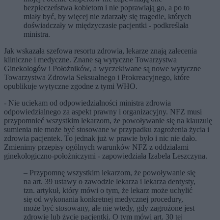
bezpieczeństwa kobietom i nie poprawiają go, a po to
miały być, by więcej nie zdarzały się tragedie, których
doświadczały w międzyczasie pacjentki - podkreślała
ministra.
Jak wskazała szefowa resortu zdrowia, lekarze znają zalecenia
kliniczne i medyczne. Znane są wytyczne Towarzystwa
Ginekologów i Położników, a wyczekiwane są nowe wytyczne
Towarzystwa Zdrowia Seksualnego i Prokreacyjnego, które
opublikuje wytyczne zgodne z tymi WHO.
- Nie uciekam od odpowiedzialności ministra zdrowia
odpowiedzialnego za aspekt prawny i organizacyjny. NFZ musi
przypomnieć wszystkim lekarzom, że powoływanie się na klauzulę
sumienia nie może być stosowane w przypadku zagrożenia życia i
zdrowia pacjentek. To jednak już w prawie było i nic nie dało.
Zmienimy przepisy ogólnych warunków NFZ z oddziałami
ginekologiczno-położniczymi - zapowiedziała Izabela Leszczyna.
– Przypomnę wszystkim lekarzom, że powoływanie się
na art. 39 ustawy o zawodzie lekarza i lekarza dentysty,
tzn. artykuł, który mówi o tym, że lekarz może uchylić
się od wykonania konkretnej medycznej procedury,
może być stosowany, ale nie wtedy, gdy zagrożone jest
zdrowie lub życie pacjentki. O tym mówi art. 30 tej