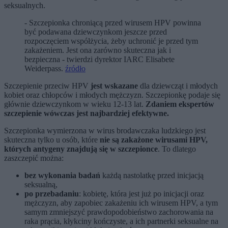
seksualnych.
- Szczepionka chroniącą przed wirusem HPV powinna
być podawana dziewczynkom jeszcze przed
rozpoczęciem współżycia, żeby uchronić je przed tym
zakażeniem. Jest ona zarówno skuteczna jak i
bezpieczna - twierdzi dyrektor IARC Elisabete
Weiderpass.
źródło
Szczepienie przeciw HPV
jest wskazane
dla dziewcząt i młodych
kobiet oraz chłopców i młodych mężczyzn. Szczepionkę podaje się
głównie dziewczynkom w wieku 12-13 lat.
Zdaniem ekspertów
szczepienie wówczas jest najbardziej efektywne.
Szczepionka wymierzona w wirus brodawczaka ludzkiego jest
skuteczna tylko u osób, które
nie są zakażone wirusami HPV,
których antygeny znajdują się w szczepionce
. To dlatego
zaszczepić można:
bez wykonania badań
każdą nastolatkę przed inicjacją
seksualną,
po przebadaniu
: kobietę, która jest już po inicjacji oraz
mężczyzn, aby zapobiec zakażeniu ich wirusem HPV, a tym
samym zmniejszyć prawdopodobieństwo zachorowania na
raka prącia, kłykciny kończyste, a ich partnerki seksualne na