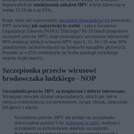
doprowadził do
zmniejszenia zakażeń HPV
wśród dziewcząt w
wieku 15-19 lat o aż 83%.
Kraje, które nie wprowadziły
szczepień obowiązkowych
przeciwko
HPV powinny
jak najszybciej to zrobić
- zaleca Światowa
Organizacja Zdrowia (WHO). Dlaczego? Po 10 latach programów
szczepień przeciw HPV, kraje prowadzące szczepienia odnotowały
90% redukcję infekcji wirusem HPV typu 6, 11, 16 i 18 oraz 90%
zmniejszenie zachorowalności na brodawki narządów płciowych.
Ponadto aż o 85% zmniejszyła się liczba patologii wysokiego
stopnia szyjki macicy.
Szczepionka przeciw wirusowi
brodawczaka ludzkiego - NOP
Szczepionki przeciw HPV są bezpieczne i dobrze tolerowane.
Występuje niewiele działań niepożądanych, takich jak: ból w
miejscu wstrzyknięcia, zaczerwienienie, świąd, obrzęk, zmęczenie,
ból głowy i mięśni.
Szczepienia przeciw HPV nie podaje się szczepionki:
dziewczętom poniżej 9 lat,
kobietom w ciąży,
osobom z
uczuleniem na którykolwiek składnik szczepionki.
Brak danych na temat stosowania szczepionki u osób z