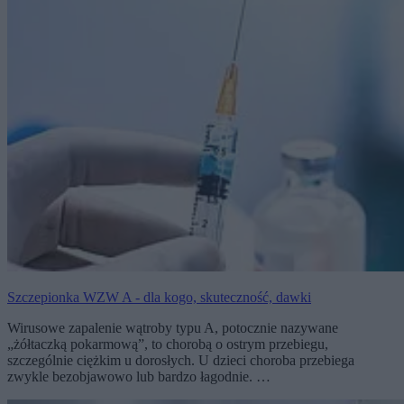
Szczepionka WZW A - dla kogo, skuteczność, dawki
Wirusowe zapalenie wątroby typu A, potocznie nazywane
„żółtaczką pokarmową”, to chorobą o ostrym przebiegu,
szczególnie ciężkim u dorosłych. U dzieci choroba przebiega
zwykle bezobjawowo lub bardzo łagodnie. …