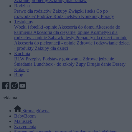
Szkolne problemy
Szkolny plac zabaw
Rodzina
Prawo dla rodziców
Zakupy
Związki i seks
Co po
rozwodzie?
Podróże
Rodzicielstwo
Konkursy
Porady
Testujemy
Wózki i foteliki -opinie
Akcesoria do domu
Akcesoria do
karmienia
Akcesoria dla ciężarnej opinie
Kosmetyki dla
rodziców - opinie
Zabawki testy
Preparaty dla dzieci - opinie
Akcesoria do pielęgnacji - opinie
Zdrowie i odżywianie dzieci
- produkty
Zakupy dla dzieci
Kuchnia
BLW
Przepisy
Podstawy gotowania
Zdrowe jedzenie
Śniadania
Lunchbox - do szkoły
Zupy
Drugie danie
Desery
Kolacje
Blog
reklama
Strona główna
BabyBoom
Maluszek
Szczepienia
Szczepionka przeciw wirusowi brodawczaka ludzkiego