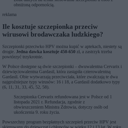
obniżoną odpornością.
reklama
Ile kosztuje szczepionka przeciw
wirusowi brodawczaka ludzkiego?
Szczepionki przeciwko HPV można kupić w aptekach, niestety są
drogie.
Jedna dawka kosztuje 450-650
zł, a zastrzyk trzeba
powtórzyć trzykrotnie.
W Polsce dostępne są dwie szczepionki – dwuwalentna Cervarix i
dziewięciowalentna Gardasil, która zastąpiła czterowalentną
Gardasil. Obie wytwarzają przeciwciała, które zwalczają te dwa
najgroźniejsze typy wirusów: 16 i 18, a Gardasil dodatkowo typy
(6, 11, 31, 33, 45, 52, 58).
Szczepionka Cervarix refundowana jest w Polsce od 1
listopada 2021 r. Refundacja, zgodnie z
obwieszczeniem Ministra Zdrowia, dotyczy osób od
ukończenia 9. roku życia.
Powszechny program bezpłatnych szczepień przeciw HPV jest
skierowany do dziewcząt i chłopców w wieku 12 i 13 lat. W roku