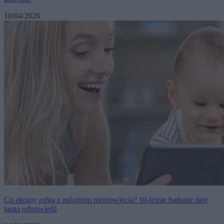
10/04/2026
Co ekrany robią z mózgiem niemowlęcia? 10-letnie badanie daje
jasną odpowiedź