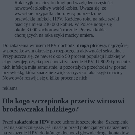
Rak szyjki macicy to drugi pod względem częstości
nowotwór złośliwy wśród kobiet. Uważa się, że
wszystkie przypadki choroby są poprzedzone
przewlekłą infekcją HPV. Każdego roku na raka szyjki
macicy umiera 230 000 kobiet. W Polsce notuje się
około 3 000 zachorowań rocznie. Połowa kobiet
chorujących na raka szyki macicy umiera.
Do zakażenia wirusem HPV dochodzi
drogą płciową
, najczęściej
w początkowym okresie po rozpoczęciu aktywności seksualnej.
Przypuszcza się, że nawet około 50 procent populacji ludzkiej w
ciągu swojego życia przechodzi zakażenie HPV. U 80-90 procent z
nich infekcja mija samoistnie, u pozostałych przechodzi w postać
przewlekłą, która znacznie zwiększa ryzyko raka szyjki macicy.
Nowotwór rozwija się u kilku procent z nich.
reklama
Dla kogo szczepionka przeciw wirusowi
brodawczaka ludzkiego?
Przed
zakażeniem HPV
może uchronić szczepionka. Szczepienie
jest najskuteczniejsze, jeśli nastąpi przed potencjalnym narażeniem
na zakażenie HPV, do którego dochodzi głównie drogą kontaktów