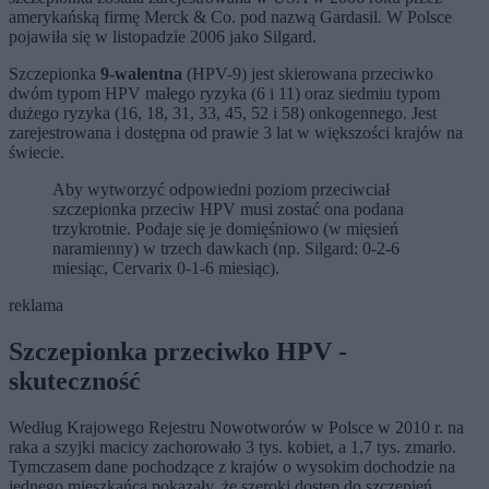
amerykańską firmę Merck & Co. pod nazwą Gardasil. W Polsce
pojawiła się w listopadzie 2006 jako Silgard.
Szczepionka
9-walentna
(HPV-9) jest skierowana przeciwko
dwóm typom HPV małego ryzyka (6 i 11) oraz siedmiu typom
dużego ryzyka (16, 18, 31, 33, 45, 52 i 58) onkogennego. Jest
zarejestrowana i dostępna od prawie 3 lat w większości krajów na
świecie.
Aby wytworzyć odpowiedni poziom przeciwciał
szczepionka przeciw HPV musi zostać ona podana
trzykrotnie. Podaje się je domięśniowo (w mięsień
naramienny) w trzech dawkach (np. Silgard: 0-2-6
miesiąc, Cervarix 0-1-6 miesiąc).
reklama
Szczepionka przeciwko HPV -
skuteczność
Według Krajowego Rejestru Nowotworów w Polsce w 2010 r. na
raka a szyjki macicy zachorowało 3 tys. kobiet, a 1,7 tys. zmarło.
Tymczasem dane pochodzące z krajów o wysokim dochodzie na
jednego mieszkańca pokazały, że szeroki dostęp do szczepień