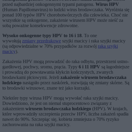
przed najbardziej onkogennymi typami patogenu.
Wirus HPV
(Human Papillomavirus) to ludzki wirus brodawczaka. Wyróżnia się
ponad 100 typów HPV chorobotwórczych dla człowieka. Choć nie
wszystkie są onkogenne, zakażenie wirusem HPV może nieść za
sobą poważne konsekwencje zdrowotne.
Wysoko onkogenne typy HPV to
16 i 18
. To one
wywołują
zmiany przedrakowe
szyjki macicy i raka szyjki macicy
(są odpowiedzialne w 70% przypadków za rozwój
raka szyjki
macicy
).
Zakażenia HPV mogą prowadzić do raka odbytu, przestrzeni ustno-
gardłowej, pochwy, sromu, prącia. Typy
6 i 11
HPV
są łagodniejsze
i prowadzą do powstawania kłykcin kończystych, zwanych
brodawkami płciowymi. Jeżeli
zakażenie wirusem brodawczaka
ludzkiego
nastąpiło przez naskórek, rozwijają się zmiany skórne. Są
to brodawki wirusowe, znane też jako kurzajki.
Niektóre typy wirusa HPV mogą wywołać raka szyjki macicy.
Dowiedziono, że jest on niemal stuprocentowo związany z
zakażeniem
wirusem brodawczaka ludzkiego
(HPV). W krajach,
które wprowadziły szczepienia przeciw HPV, liczba zakażeń spadła
nawet do 90%. Szczepiąc się, kobieta zmniejsza o 70% ryzyko
zachorowania na raka szyjki macicy.