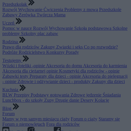
Przedszkolak
Rozwój
Wychowanie
Ćwiczenia
Problemy z mową
Przedszkole
Zabawy
Zerówka
Twórcza Mama
Uczeń
Pomoc w nauce
Rozwój
Wychowanie
Szkoła podstawowa
Szkolne
problemy
Szkolny plac zabaw
Rodzina
Prawo dla rodziców
Zakupy
Związki i seks
Co po rozwodzie?
Podróże
Rodzicielstwo
Konkursy
Porady
Testujemy
Wózki i foteliki -opinie
Akcesoria do domu
Akcesoria do karmienia
Akcesoria dla ciężarnej opinie
Kosmetyki dla rodziców - opinie
Zabawki testy
Preparaty dla dzieci - opinie
Akcesoria do pielęgnacji
- opinie
Zdrowie i odżywianie dzieci - produkty
Zakupy dla dzieci
Kuchnia
BLW
Przepisy
Podstawy gotowania
Zdrowe jedzenie
Śniadania
Lunchbox - do szkoły
Zupy
Drugie danie
Desery
Kolacje
Blog
Forum
Mamy w tym samym miesiącu ciąży
Forum o ciąży
Staramy się
Forum o niemowlętach
Fora dla rodziców