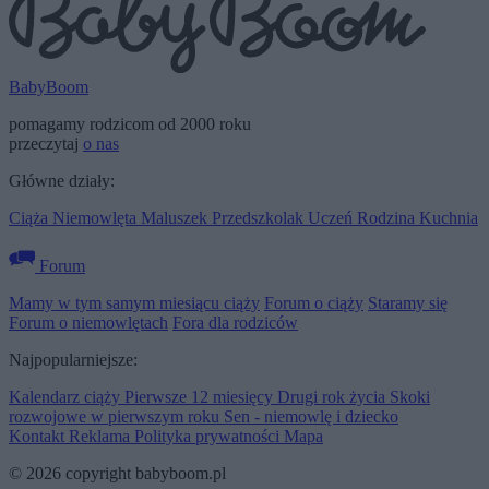
BabyBoom
pomagamy rodzicom od 2000 roku
przeczytaj
o nas
Główne działy:
Ciąża
Niemowlęta
Maluszek
Przedszkolak
Uczeń
Rodzina
Kuchnia
Forum
Mamy w tym samym miesiącu ciąży
Forum o ciąży
Staramy się
Forum o niemowlętach
Fora dla rodziców
Najpopularniejsze:
Kalendarz ciąży
Pierwsze 12 miesięcy
Drugi rok życia
Skoki
rozwojowe w pierwszym roku
Sen - niemowlę i dziecko
Kontakt
Reklama
Polityka prywatności
Mapa
© 2026 copyright babyboom.pl