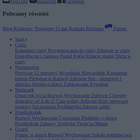
YouTube
Instagram
Facebook
Polecamy również
Blog
Konkursy
Testujemy
O nas
Kontakt
Reklama
Forum
Start
Ciąża
Kalendarz ciąży
Przygotowania do ciąży
Zdrowie w ciąży
Dolegliwości ciążowe
Poród
Połóg
Emocje mamy
Dieta w
ciąży
Niemowlęta
Pierwsze 12 miesięcy
Wcześniak
Noworodek
Karmienie
piersią
Pielęgnacja
Rozwój
Zdrowie
Sen - niemowlę i
dziecko
Alergie u dzieci
Ząbkowanie
Żywienie
Maluszek
Drugi rok życia
Rozwój
Wychowanie
Zdrowie
Choroby
dziecięce od A do Z
Czas wolny
Jedzenie
Kurs pierwszej
pomocy
Szczepienia
Profilaktyka
Zdrowe ząbki
Przedszkolak
Rozwój
Wychowanie
Ćwiczenia
Problemy z mową
Przedszkole
Zabawy
Zerówka
Twórcza Mama
Uczeń
Pomoc w nauce
Rozwój
Wychowanie
Szkoła podstawowa