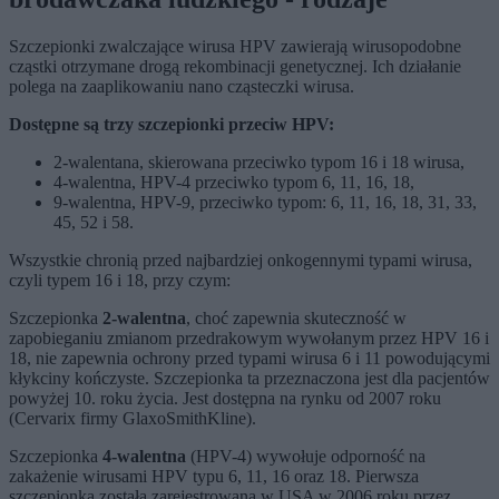
Szczepionki zwalczające wirusa HPV zawierają wirusopodobne
cząstki otrzymane drogą rekombinacji genetycznej. Ich działanie
polega na zaaplikowaniu nano cząsteczki wirusa.
Dostępne są trzy szczepionki przeciw HPV:
2-walentana, skierowana przeciwko typom 16 i 18 wirusa,
4-walentna, HPV-4 przeciwko typom 6, 11, 16, 18,
9-walentna, HPV-9, przeciwko typom: 6, 11, 16, 18, 31, 33,
45, 52 i 58.
Wszystkie chronią przed najbardziej onkogennymi typami wirusa,
czyli typem 16 i 18, przy czym:
Szczepionka
2-walentna
, choć zapewnia skuteczność w
zapobieganiu zmianom przedrakowym wywołanym przez HPV 16 i
18, nie zapewnia ochrony przed typami wirusa 6 i 11 powodującymi
kłykciny kończyste. Szczepionka ta przeznaczona jest dla pacjentów
powyżej 10. roku życia. Jest dostępna na rynku od 2007 roku
(Cervarix firmy GlaxoSmithKline).
Szczepionka
4-walentna
(HPV-4) wywołuje odporność na
zakażenie wirusami HPV typu 6, 11, 16 oraz 18. Pierwsza
szczepionka została zarejestrowana w USA w 2006 roku przez