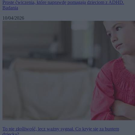
Proste ćwiczenia, które naprawdę pomagają dzieciom z ADHD.
Badania
10/04/2026
To nie złośliwość, lecz ważny sygnał. Co kryje się za buntem
dziecka?