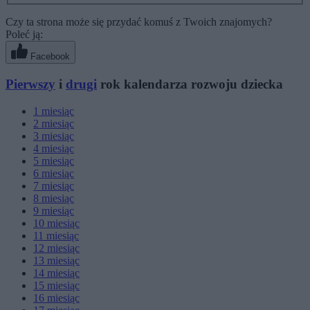
Czy ta strona może się przydać komuś z Twoich znajomych?
Poleć ją:
Facebook
Pierwszy
i
drugi
rok kalendarza rozwoju dziecka
1
miesiąc
2
miesiąc
3
miesiąc
4
miesiąc
5
miesiąc
6
miesiąc
7
miesiąc
8
miesiąc
9
miesiąc
10
miesiąc
11
miesiąc
12
miesiąc
13
miesiąc
14
miesiąc
15
miesiąc
16
miesiąc