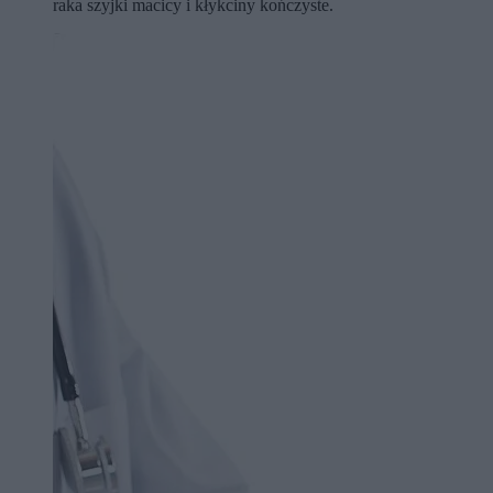
raka szyjki macicy i kłykciny kończyste.