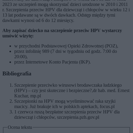
2023 ze szczepień mogą skorzystać dzieci urodzone w 2010 i 2011
r. Szczepienia przeciw HPV dla dziewcząt i chłopców w wieku 12 i
13 lat podawane są w dwóch dawkach. Odstęp między tymi
dawkami wynosi od 6 do 12 miesięcy.
Aby zapisać dziecko na szczepienie przeciw HPV wystarczy
umówić wizytę:
w przychodni Podstawowej Opieki Zdrowotnej (POZ),
przez infolinię 989 (7 dni w tygodniu od godz. 7:00 do
20:00),
przez Internetowe Konto Pacjenta (IKP).
Bibliografia
Szczepienie przeciwko wirusowi brodawczaka ludzkiego
(HPV) – czy jest skuteczne i bezpieczne?,dr hab. med. Ernest
Kuchar, mp.pl
Szczepionki na HPV mogą wyeliminować raka szyjki
macicy. Już brakuje ich w polskich aptekach, focus.pl
1 czerwca ruszą bezpłatne szczepienia przeciw HPV dla
dziewcząt i chłopców, szczepienia.pzh.gov.pl
Ocena tekstu