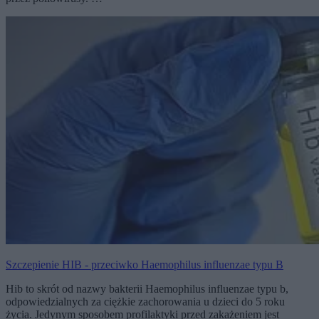
Szczepienie HIB - przeciwko Haemophilus influenzae typu B
Hib to skrót od nazwy bakterii Haemophilus influenzae typu b,
odpowiedzialnych za ciężkie zachorowania u dzieci do 5 roku
życia. Jedynym sposobem profilaktyki przed zakażeniem jest