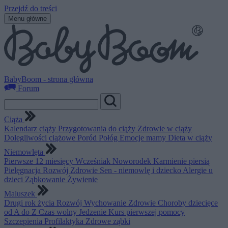
Przejdź do treści
Menu główne
BabyBoom - strona główna
Forum
Ciąża
Kalendarz ciąży
Przygotowania do ciąży
Zdrowie w ciąży
Dolegliwości ciążowe
Poród
Połóg
Emocje mamy
Dieta w ciąży
Niemowlęta
Pierwsze 12 miesięcy
Wcześniak
Noworodek
Karmienie piersią
Pielęgnacja
Rozwój
Zdrowie
Sen - niemowlę i dziecko
Alergie u
dzieci
Ząbkowanie
Żywienie
Maluszek
Drugi rok życia
Rozwój
Wychowanie
Zdrowie
Choroby dziecięce
od A do Z
Czas wolny
Jedzenie
Kurs pierwszej pomocy
Szczepienia
Profilaktyka
Zdrowe ząbki