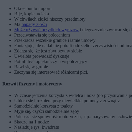
Okres buntu i uporu
Bije, kopie, ucieka
W chwilach złości niszczy przedmioty
Ma
napady złości
Może używać brzydkich wyrazów
i niegrzecznie zwracać się d
Przeciwstawia się poleceniom
Przekracza wszelkie granice i łamie umowy
Fantazjuje, ale nadal nie potrafi oddzielić rzeczywistości od ima
Zdarza się, że jest zbyt pewny siebie
Uwielbia prowadzić dyskusje
Potrafi być opiekuńczy i współczujący
Bawi się w grupie
Zaczyna się interesować różnicami płci.
Rozwój fizyczny i motoryczny
W czasie jedzenia korzysta z widelca i noża (do przysuwania p
Ubiera się i rozbiera przy niewielkiej pomocy z zewnątrz
Samodzielnie korzysta z toalety
Myje się, czyści samodzielnie zęby
Polepsza się sprawność motoryczna, np.: narysowany człowiek
Skacze na 1 nodze
Naśladuje rys. kwadratu