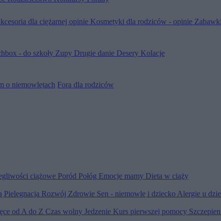
kcesoria dla ciężarnej opinie
Kosmetyki dla rodziców - opinie
Zabawki
hbox - do szkoły
Zupy
Drugie danie
Desery
Kolacje
m o niemowlętach
Fora dla rodziców
egliwości ciążowe
Poród
Połóg
Emocje mamy
Dieta w ciąży
ią
Pielęgnacja
Rozwój
Zdrowie
Sen - niemowlę i dziecko
Alergie u dzi
ięce od A do Z
Czas wolny
Jedzenie
Kurs pierwszej pomocy
Szczepien