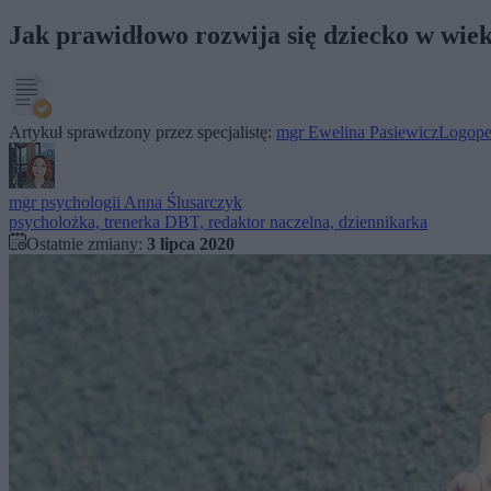
Jak prawidłowo rozwija się dziecko w wiek
Artykuł sprawdzony przez specjalistę:
mgr Ewelina Pasiewicz
Logoped
mgr psychologii
Anna Ślusarczyk
psycholożka, trenerka DBT, redaktor naczelna, dziennikarka
Ostatnie zmiany:
3 lipca 2020