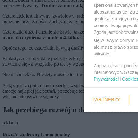
spersonalizowanych re
nieprzewidywalny.
Trudno za nim nadążyć.
ulepszanie usług. Za
Czterolatek jest aktywny, żywiołowy, radosny,
otwarty na poznawani
geolokalizacyjnych or
potrzebę niezależności. Zachęcaj je, by podejmowało swoje małe de
cenimy Twoją prywatno
Czterolatki dużo i chętnie się bawią, także z innymi dziećmi. Niest
Zgoda jest dobrowoln
macie do czynienia z buntem 4-latka.
Coś w tym jest.
się w lewym dolnym r
ale masz prawo sprzec
Oprócz tego, że czterolatki bywają drażliwe, są też uparte. Buntują s
witrynie.
Fantastyczne i pożądane przez dziecko jest wszystko, co zabronione
stawianie się - a wszystko po to, by wzbudzić sobą zainteresowanie i
Zapoznaj się z poniż
internetowych. Szcze
Nie macie lekko. Niestety musicie ten trudny okres przetrwać. Metod
Prywatności
i
Cookie
Podążajcie za potrzebami dziecka, wspierajcie w dążeniu do samodzie
emocje najlepiej jak potrafi, potrzebuje też eksperymentować, bo dzi
właśnie intensywnie się uczy.
PARTNERZY
Jak przebiega rozwój u dzieci 4-letnich?
reklama
Rozwój społeczny i emocjonalny