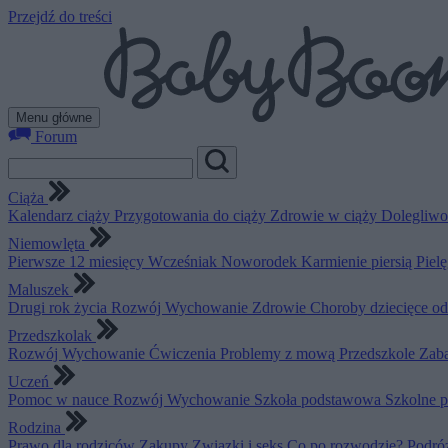
Przejdź do treści
Menu główne
Forum
Ciąża
Kalendarz ciąży
Przygotowania do ciąży
Zdrowie w ciąży
Dolegliwo
Niemowlęta
Pierwsze 12 miesięcy
Wcześniak
Noworodek
Karmienie piersią
Piel
Maluszek
Drugi rok życia
Rozwój
Wychowanie
Zdrowie
Choroby dziecięce o
Przedszkolak
Rozwój
Wychowanie
Ćwiczenia
Problemy z mową
Przedszkole
Zab
Uczeń
Pomoc w nauce
Rozwój
Wychowanie
Szkoła podstawowa
Szkolne 
Rodzina
Prawo dla rodziców
Zakupy
Związki i seks
Co po rozwodzie?
Podró