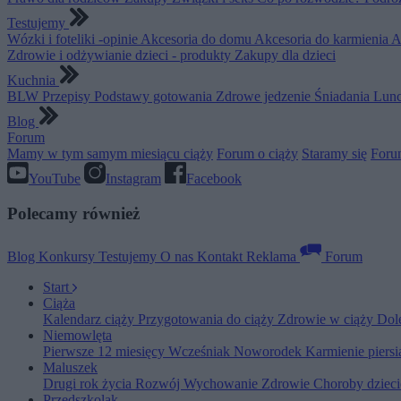
Testujemy
Wózki i foteliki -opinie
Akcesoria do domu
Akcesoria do karmienia
A
Zdrowie i odżywianie dzieci - produkty
Zakupy dla dzieci
Kuchnia
BLW
Przepisy
Podstawy gotowania
Zdrowe jedzenie
Śniadania
Lunc
Blog
Forum
Mamy w tym samym miesiącu ciąży
Forum o ciąży
Staramy się
Foru
YouTube
Instagram
Facebook
Polecamy również
Blog
Konkursy
Testujemy
O nas
Kontakt
Reklama
Forum
Start
Ciąża
Kalendarz ciąży
Przygotowania do ciąży
Zdrowie w ciąży
Dol
Niemowlęta
Pierwsze 12 miesięcy
Wcześniak
Noworodek
Karmienie piers
Maluszek
Drugi rok życia
Rozwój
Wychowanie
Zdrowie
Choroby dziec
Przedszkolak