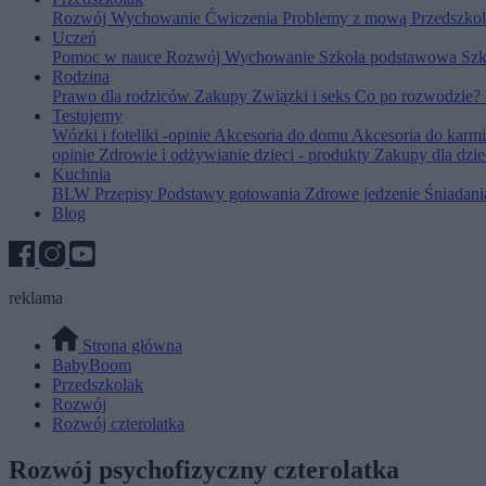
Rozwój
Wychowanie
Ćwiczenia
Problemy z mową
Przedszko
Uczeń
Pomoc w nauce
Rozwój
Wychowanie
Szkoła podstawowa
Szk
Rodzina
Prawo dla rodziców
Zakupy
Związki i seks
Co po rozwodzie?
Testujemy
Wózki i foteliki -opinie
Akcesoria do domu
Akcesoria do karm
opinie
Zdrowie i odżywianie dzieci - produkty
Zakupy dla dzie
Kuchnia
BLW
Przepisy
Podstawy gotowania
Zdrowe jedzenie
Śniadan
Blog
reklama
Strona główna
BabyBoom
Przedszkolak
Rozwój
Rozwój czterolatka
Rozwój psychofizyczny czterolatka