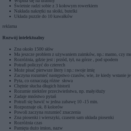
Wspina się na drabiny
Świetnie radzi sobie z 3 kołowym rowerkiem
Nakłada nakrętki na słoiki, butelki
Układa puzzle do 10 kawałków
reklama
Rozwój intelektualny
Zna około 1500 słów
Ma jeszcze problem z używaniem zaimków, np.: mamo, czy mo
Rozróżnia, gdzie jest : przód, tył, na górze , pod spodem
Potrafi policzyć do czterech
Może pisać pierwsze litery i np.: swoje imię
Zaczyna rozumieć następstwo czasów, wie, że kiedy wstanie jest
Pyta, co oznaczają różne słowa
Chętnie słucha długich historii
Rozumie niektóre przeciwieństwa, np. mały/duży
Zadaje mnóstwo pytań
Potrafi się bawić w jedna zabawę 10 -15 min.
Rozpoznaje ok. 8 kolorów
Powoli zaczyna rozumieć znaczenia
Zna piosenki i wierszyki, czasem sam układa piosenki
Rozróżnia czas
Pamięta dużo imion, nazw