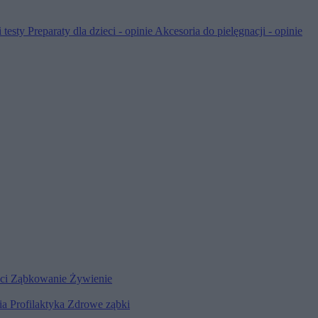
 testy
Preparaty dla dzieci - opinie
Akcesoria do pielęgnacji - opinie
eci
Ząbkowanie
Żywienie
ia
Profilaktyka
Zdrowe ząbki