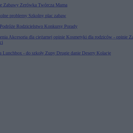
le
Zabawy
Zerówka
Twórcza Mama
olne problemy
Szkolny plac zabaw
Podróże
Rodzicielstwo
Konkursy
Porady
ienia
Akcesoria dla ciężarnej opinie
Kosmetyki dla rodziców - opinie
Z
ci
ia
Lunchbox - do szkoły
Zupy
Drugie danie
Desery
Kolacje