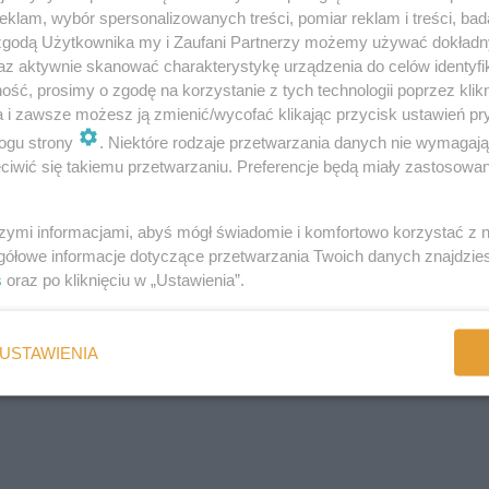
klam, wybór spersonalizowanych treści, pomiar reklam i treści, bad
 zgodą Użytkownika my i Zaufani Partnerzy możemy używać dokład
e otoczenia i - tak, tak - niezwykle samodzielny. Nie podcinaj mu
az aktywnie skanować charakterystykę urządzenia do celów identyfi
cyzje i wyzwania. To dobry moment - maluch chłonie wszystko jak gąb
ść, prosimy o zgodę na korzystanie z tych technologii poprzez klikn
ety nie zawsze są dobrymi towarzyszami - na każdym kroku udowadniają,
a i zawsze możesz ją zmienić/wycofać klikając przycisk ustawień pr
ogu strony
. Niektóre rodzaje przetwarzania danych nie wymagaj
iwić się takiemu przetwarzaniu. Preferencje będą miały zastosowania
ię, a i prowokują - sprawdzają granice. Lubią mieć swoje zdanie i chcą,
. Możesz więc zaobserwować fascynację "brzydkimi" słowami. Czterolat
nnych.
szymi informacjami, abyś mógł świadomie i komfortowo korzystać z
gółowe informacje dotyczące przetwarzania Twoich danych znajdzi
a jest jedna: cierpliwość, konsekwencja i stanowczość oraz spora dawka
s
oraz po kliknięciu w „Ustawienia”.
lności i nie zapominajcie o stawianiu granic oraz jasnych, zrozumiały
ęki temu się rozwija. Jego zachownaie nie są skierowane przeciwko wam
USTAWIENIA