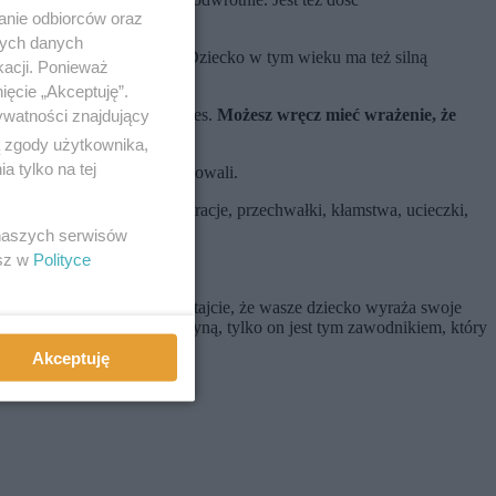
anie odbiorców oraz
nych danych
 skrzydeł, wyręczając go
. Dziecko w tym wieku ma też silną
kacji. Ponieważ
ka.
ięcie „Akceptuję”.
 że oto weszły w trudny okres.
Możesz wręcz mieć wrażenie, że
ywatności znajdujący
ą zgody użytkownika,
 tylko na tej
 by inni się temu podporządkowali.
ek uwielbia także demonstracje, przechwałki, kłamstwa, ucieczki,
 naszych serwisów
esz w
Polityce
 empatii.
ch dla niego zasadach. Pamiętajcie, że wasze dziecko wyraża swoje
, nadal jesteście jedną drużyną, tylko on jest tym zawodnikiem, który
Akceptuję