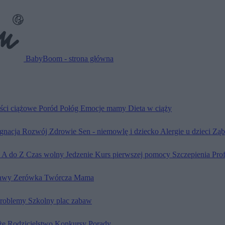
BabyBoom - strona główna
ści ciążowe
Poród
Połóg
Emocje mamy
Dieta w ciąży
ęgnacja
Rozwój
Zdrowie
Sen - niemowlę i dziecko
Alergie u dzieci
Ząb
d A do Z
Czas wolny
Jedzenie
Kurs pierwszej pomocy
Szczepienia
Pro
awy
Zerówka
Twórcza Mama
problemy
Szkolny plac zabaw
że
Rodzicielstwo
Konkursy
Porady