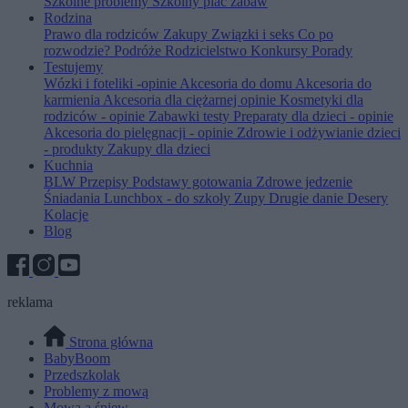
Szkolne problemy
Szkolny plac zabaw
Rodzina
Prawo dla rodziców
Zakupy
Związki i seks
Co po
rozwodzie?
Podróże
Rodzicielstwo
Konkursy
Porady
Testujemy
Wózki i foteliki -opinie
Akcesoria do domu
Akcesoria do
karmienia
Akcesoria dla ciężarnej opinie
Kosmetyki dla
rodziców - opinie
Zabawki testy
Preparaty dla dzieci - opinie
Akcesoria do pielęgnacji - opinie
Zdrowie i odżywianie dzieci
- produkty
Zakupy dla dzieci
Kuchnia
BLW
Przepisy
Podstawy gotowania
Zdrowe jedzenie
Śniadania
Lunchbox - do szkoły
Zupy
Drugie danie
Desery
Kolacje
Blog
reklama
Strona główna
BabyBoom
Przedszkolak
Problemy z mową
Mowa a śpiew