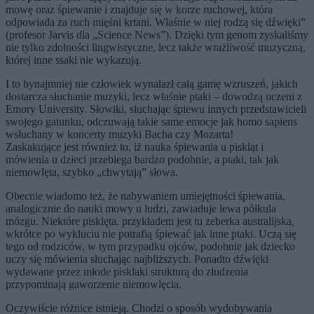
mowę oraz śpiewanie i znajduje się w korze ruchowej, która
odpowiada za ruch mięśni krtani. Właśnie w niej rodzą się dźwięki”
(profesor Jarvis dla „Science News”). Dzięki tym genom zyskaliśmy
nie tylko zdolności lingwistyczne, lecz także wrażliwość muzyczną,
której inne ssaki nie wykazują.
I to bynajmniej nie człowiek wynalazł całą gamę wzruszeń, jakich
dostarcza słuchanie muzyki, lecz właśnie ptaki – dowodzą uczeni z
Emory University. Słowiki, słuchając śpiewu innych przedstawicieli
swojego gatunku, odczuwają takie same emocje jak homo sapiens
wsłuchany w koncerty muzyki Bacha czy Mozarta!
Zaskakujące jest również to, iż nauka śpiewania u piskląt i
mówienia u dzieci przebiega bardzo podobnie, a ptaki, tak jak
niemowlęta, szybko „chwytają” słowa.
Obecnie wiadomo też, że nabywaniem umiejętności śpiewania,
analogicznie do nauki mowy u ludzi, zawiaduje lewa półkula
mózgu. Niektóre pisklęta, przykładem jest tu zeberka australijska,
wkrótce po wykluciu nie potrafią śpiewać jak inne ptaki. Uczą się
tego od rodziców, w tym przypadku ojców, podobnie jak dziecko
uczy się mówienia słuchając najbliższych. Ponadto dźwięki
wydawane przez młode pisklaki strukturą do złudzenia
przypominają gaworzenie niemowlęcia.
Oczywiście różnice istnieją. Chodzi o sposób wydobywania