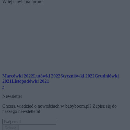
W tej chwili na forum:
Marcówki 2022
Lutówki 2022
Styczniówki 2022
Grudniówki
2021
Listopadówki 2021
•
Newsletter
Chcesz wiedzieć o nowościach w babyboom.pl? Zapisz się do
naszego newslettera!
Dołącz