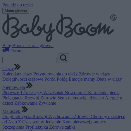
Przejdź do treści
Menu główne
BabyBoom - strona główna
Forum
Ciąża
Kalendarz ciąży
Przygotowania do ciąży
Zdrowie w ciąży
Dolegliwości ciążowe
Poród
Połóg
Emocje mamy
Dieta w ciąży
Niemowlęta
Pierwsze 12 miesięcy
Wcześniak
Noworodek
Karmienie piersią
Pielęgnacja
Rozwój
Zdrowie
Sen - niemowlę i dziecko
Alergie u
dzieci
Ząbkowanie
Żywienie
Maluszek
Drugi rok życia
Rozwój
Wychowanie
Zdrowie
Choroby dziecięce
od A do Z
Czas wolny
Jedzenie
Kurs pierwszej pomocy
Szczepienia
Profilaktyka
Zdrowe ząbki