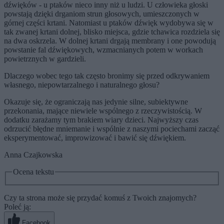
dźwięków - u ptaków nieco inny niż u ludzi. U człowieka głoski
powstają dzięki drganiom strun głosowych, umieszczonych w
górnej części krtani. Natomiast u ptaków dźwięk wydobywa się w
tak zwanej krtani dolnej, blisko miejsca, gdzie tchawica rozdziela się
na dwa oskrzela. W dolnej krtani drgają membrany i one powodują
powstanie fal dźwiękowych, wzmacnianych potem w workach
powietrznych w gardzieli.
Dlaczego wobec tego tak często bronimy się przed odkrywaniem
własnego, niepowtarzalnego i naturalnego głosu?
Okazuje się, że ograniczają nas jedynie silne, subiektywne
przekonania, mające niewiele wspólnego z rzeczywistością. W
dodatku zarażamy tym brakiem wiary dzieci. Najwyższy czas
odrzucić błędne mniemanie i wspólnie z naszymi pociechami zacząć
eksperymentować, improwizować i bawić się dźwiękiem.
Anna Czajkowska
Ocena tekstu
Czy ta strona może się przydać komuś z Twoich znajomych?
Poleć ją:
Facebook