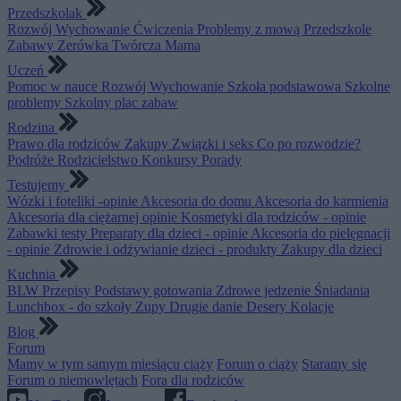
Przedszkolak
Rozwój
Wychowanie
Ćwiczenia
Problemy z mową
Przedszkole
Zabawy
Zerówka
Twórcza Mama
Uczeń
Pomoc w nauce
Rozwój
Wychowanie
Szkoła podstawowa
Szkolne
problemy
Szkolny plac zabaw
Rodzina
Prawo dla rodziców
Zakupy
Związki i seks
Co po rozwodzie?
Podróże
Rodzicielstwo
Konkursy
Porady
Testujemy
Wózki i foteliki -opinie
Akcesoria do domu
Akcesoria do karmienia
Akcesoria dla ciężarnej opinie
Kosmetyki dla rodziców - opinie
Zabawki testy
Preparaty dla dzieci - opinie
Akcesoria do pielęgnacji
- opinie
Zdrowie i odżywianie dzieci - produkty
Zakupy dla dzieci
Kuchnia
BLW
Przepisy
Podstawy gotowania
Zdrowe jedzenie
Śniadania
Lunchbox - do szkoły
Zupy
Drugie danie
Desery
Kolacje
Blog
Forum
Mamy w tym samym miesiącu ciąży
Forum o ciąży
Staramy się
Forum o niemowlętach
Fora dla rodziców