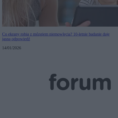
Co ekrany robią z mózgiem niemowlęcia? 10-letnie badanie daje
jasną odpowiedź
14/01/2026