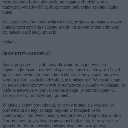
różnorodnymi formami muzyki pomagamy obudzić w nim
muzyczną wrażliwość na długo przed tradycyjną, szkolną nauką
nutek.
Wielu naukowców podkreśla również, że śpiew pomaga w rozwoju
umiejętności czytania i dlatego szkoły nie powinny zaniedbywać
czy lekceważyć lekcji muzyki.
reklama
Śpiew przywraca mowę!
Śpiew przyczynia się do prawidłowego funkcjonowania i
regeneracji mózgu - tak twierdzą amerykańscy naukowcy. Dzięki
specjalnym technikom wokalnym chorzy, którzy stracili mowę w
wyniku udaru, szybciej odzyskują tę umiejętność. W czasie terapii,
na podstawie otrzymywanych systematycznie skanów wykazano, że
włókna nerwowe w prawej stronie mózgu, w centrum śpiewu,
zaczęły rosnąć, mnożyć się i grubieć.
W efekcie śpiew powodował, iż nerwy te stały się większe, w
porównaniu do tego samego regionu w mózgach osób
poddawanych konwencjonalnej terapii mowy! Terapeutka Andrea
Norton mówi, iż „w terapii śpiewem chodzi o to, żeby wszystko
spowolnić. Jest to kwestia podstawowa, ponieważ prawa,