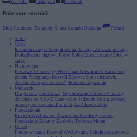
YouTube
Instagram
Facebook
Polecamy również
Blog
Konkursy
Testujemy
O nas
Kontakt
Reklama
Forum
Start
Ciąża
Kalendarz ciąży
Przygotowania do ciąży
Zdrowie w ciąży
Dolegliwości ciążowe
Poród
Połóg
Emocje mamy
Dieta w
ciąży
Niemowlęta
Pierwsze 12 miesięcy
Wcześniak
Noworodek
Karmienie
piersią
Pielęgnacja
Rozwój
Zdrowie
Sen - niemowlę i
dziecko
Alergie u dzieci
Ząbkowanie
Żywienie
Maluszek
Drugi rok życia
Rozwój
Wychowanie
Zdrowie
Choroby
dziecięce od A do Z
Czas wolny
Jedzenie
Kurs pierwszej
pomocy
Szczepienia
Profilaktyka
Zdrowe ząbki
Przedszkolak
Rozwój
Wychowanie
Ćwiczenia
Problemy z mową
Przedszkole
Zabawy
Zerówka
Twórcza Mama
Uczeń
Pomoc w nauce
Rozwój
Wychowanie
Szkoła podstawowa