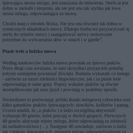
śpiewająca strona mózgu, jest zmuszana do mówienia. Strefa ta jest
dobra w melodii i strojeniu, ale nie jest ona tak szybka jak lewa
strona mózgu, odpowiadająca za mowę.
Chodzi tutaj o ośrodek Broka. Nie jest ona również tak dobra w
rytmicznych składnikach mowy. Dlatego trzeba też przyzwyczaić tę
strefę do rytmów mowy i zaangażować nerwy motoryczne
potrzebne do wytwarzania słów w ustach i w gardle”.
Ptasie trele a ludzka mowa
Według naukowców ludzka mowa powstała ze śpiewu ptaków.
Przez długi czas uważano, że nasi skrzydlaci przyjaciele potrafią
jedynie umiejętnie powtarzać dźwięki. Badania wykazały co innego
- zarówno za nasze zdolności lingwistyczne, jak i za ptasie trele
odpowiadają te same geny. Popisy wokalne ptaków są równie
skomplikowane jak nasz język i powstają w podobny sposób.
Stwierdzono to porównując próbki tkanki mózgowej człowieka oraz
kilku gatunków ptaków śpiewających: słowików, kolibrów i papug.
Uczeni ustalili, że „u ptaków i u ludzi szczególną aktywność
wykazuje 80 genów, które pracują w dwóch grupach. Pierwszych
40 genów aktywuje rejony mózgu, które odpowiadają za zdolność
do naśladownictwa (…). Następne 40 zawiaduje, zarówno u ludzi
jak i ptaków śpiewających, rejonami mózgu odpowiedzialnymi za