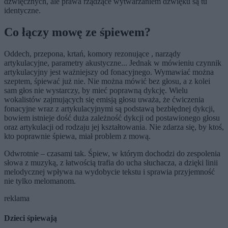
dźwięcznych, ale prawa rządzące wytwarzaniem dźwięku są tu
identyczne.
Co łączy mowę ze śpiewem?
Oddech, przepona, krtań, komory rezonujące , narządy
artykulacyjne, parametry akustyczne... Jednak w mówieniu czynnik
artykulacyjny jest ważniejszy od fonacyjnego. Wymawiać można
szeptem, śpiewać już nie. Nie można mówić bez głosu, a z kolei
sam głos nie wystarczy, by mieć poprawną dykcję. Wielu
wokalistów zajmujących się emisją głosu uważa, że ćwiczenia
fonacyjne wraz z artykulacyjnymi są podstawą bezbłędnej dykcji,
bowiem istnieje dość duża zależność dykcji od postawionego głosu
oraz artykulacji od rodzaju jej kształtowania. Nie zdarza się, by ktoś,
kto poprawnie śpiewa, miał problem z mową.
Odwrotnie – czasami tak. Śpiew, w którym dochodzi do zespolenia
słowa z muzyką, z łatwością trafia do ucha słuchacza, a dzięki linii
melodycznej wpływa na wydobycie tekstu i sprawia przyjemność
nie tylko melomanom.
reklama
Dzieci śpiewają