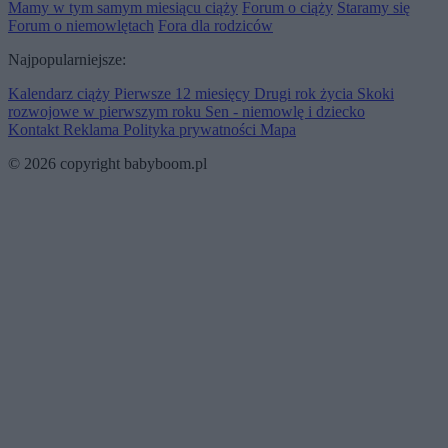
Mamy w tym samym miesiącu ciąży
Forum o ciąży
Staramy się
Forum o niemowlętach
Fora dla rodziców
Najpopularniejsze:
Kalendarz ciąży
Pierwsze 12 miesięcy
Drugi rok życia
Skoki
rozwojowe w pierwszym roku
Sen - niemowlę i dziecko
Kontakt
Reklama
Polityka prywatności
Mapa
© 2026 copyright babyboom.pl