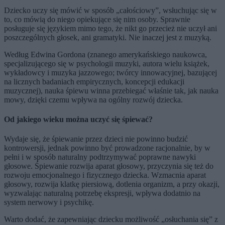
Dziecko uczy się mówić w sposób „całościowy”, wsłuchując się w
to, co mówią do niego opiekujące się nim osoby. Sprawnie
posługuje się językiem mimo tego, że nikt go przecież nie uczył ani
poszczególnych głosek, ani gramatyki. Nie inaczej jest z muzyką.
Według Edwina Gordona (znanego amerykańskiego naukowca,
specjalizującego się w psychologii muzyki, autora wielu książek,
wykładowcy i muzyka jazzowego; twórcy innowacyjnej, bazującej
na licznych badaniach empirycznych, koncepcji edukacji
muzycznej), nauka śpiewu winna przebiegać właśnie tak, jak nauka
mowy, dzięki czemu wpływa na ogólny rozwój dziecka.
Od jakiego wieku można uczyć się śpiewać?
Wydaje się, że śpiewanie przez dzieci nie powinno budzić
kontrowersji, jednak powinno być prowadzone racjonalnie, by w
pełni i w sposób naturalny podtrzymywać poprawne nawyki
głosowe. Śpiewanie rozwija aparat głosowy, przyczynia się też do
rozwoju emocjonalnego i fizycznego dziecka. Wzmacnia aparat
głosowy, rozwija klatkę piersiową, dotlenia organizm, a przy okazji,
wyzwalając naturalną potrzebę ekspresji, wpływa dodatnio na
system nerwowy i psychikę.
Warto dodać, że zapewniając dziecku możliwość „osłuchania się” z