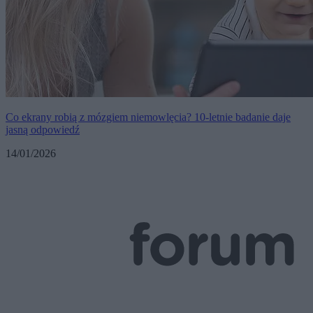
Co ekrany robią z mózgiem niemowlęcia? 10-letnie badanie daje
jasną odpowiedź
14/01/2026