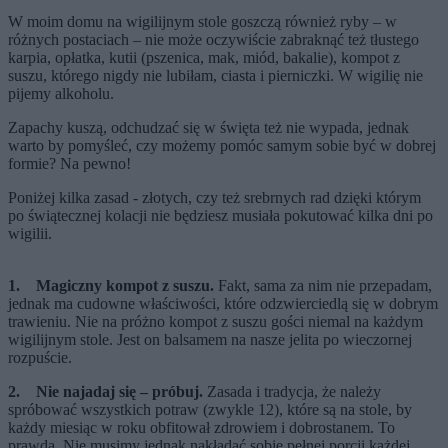
W moim domu na wigilijnym stole goszczą również ryby – w
różnych postaciach – nie może oczywiście zabraknąć też tłustego
karpia, opłatka, kutii (pszenica, mak, miód, bakalie), kompot z
suszu, którego nigdy nie lubiłam, ciasta i pierniczki. W wigilię nie
pijemy alkoholu.
Zapachy kuszą, odchudzać się w święta też nie wypada, jednak
warto by pomyśleć, czy możemy pomóc samym sobie być w dobrej
formie? Na pewno!
Poniżej kilka zasad - złotych, czy też srebrnych rad dzięki którym
po świątecznej kolacji nie będziesz musiała pokutować kilka dni po
wigilii.
1. Magiczny kompot z suszu.
Fakt, sama za nim nie przepadam,
jednak ma cudowne właściwości, które odzwierciedlą się w dobrym
trawieniu. Nie na próżno kompot z suszu gości niemal na każdym
wigilijnym stole. Jest on balsamem na nasze jelita po wieczornej
rozpuście.
2. Nie najadaj się – próbuj.
Zasada i tradycja, że należy
spróbować wszystkich potraw (zwykle 12), które są na stole, by
każdy miesiąc w roku obfitował zdrowiem i dobrostanem. To
prawda. Nie musimy jednak nakładać sobie pełnej porcji każdej