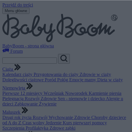
Przejdź do treści
Menu główne
BabyBoom - strona główna
Forum
Ciąża
Kalendarz ciąży
Przygotowania do ciąży
Zdrowie w ciąży
Dolegliwości ciążowe
Poród
Połóg
Emocje mamy
Dieta w ciąży
Niemowlęta
Pierwsze 12 miesięcy
Wcześniak
Noworodek
Karmienie piersią
Pielęgnacja
Rozwój
Zdrowie
Sen - niemowlę i dziecko
Alergie u
dzieci
Ząbkowanie
Żywienie
Maluszek
Drugi rok życia
Rozwój
Wychowanie
Zdrowie
Choroby dziecięce
od A do Z
Czas wolny
Jedzenie
Kurs pierwszej pomocy
Szczepienia
Profilaktyka
Zdrowe ząbki