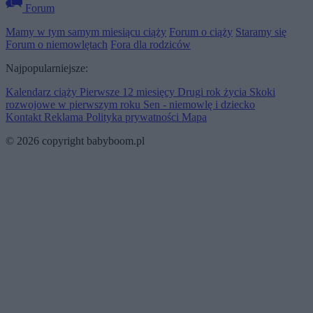
Forum
Mamy w tym samym miesiącu ciąży
Forum o ciąży
Staramy się
Forum o niemowlętach
Fora dla rodziców
Najpopularniejsze:
Kalendarz ciąży
Pierwsze 12 miesięcy
Drugi rok życia
Skoki
rozwojowe w pierwszym roku
Sen - niemowlę i dziecko
Kontakt
Reklama
Polityka prywatności
Mapa
© 2026 copyright babyboom.pl