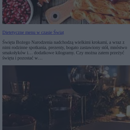
Dietetyczne menu w czasie Świąt
Święta Bożego Narodzenia nadchodzą wielkimi krokami, a wraz z
nimi rodzinne spotkania, prezenty, bogato zastawiony stół, mnóstwo
smakołyków i… dodatkowe kilogramy. Czy można zatem przeżyć
święta i pozostać w…