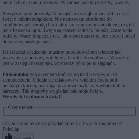
pierniczki na rano, do kawki. W zamian smakuj orzechy, owoce.
Powyższe rady pozwolą Ci przejść przez najbardziej obfitą część
świąt z lekkim żołądkiem. Nie namawiam absolutnie do
kombinowania sernika bez cukru, ze sztucznym słodzikiem, czy też
picie barszczu light. Święta są czasem radości, miłości, czasem dla
rodziny. Warto je spędzić tak, jak o tym marzymy, bez stresu i presji
dotyczącej naszego ciała.
Jeśli chodzi o jedzenie, musimy potraktować ten wieczór jak
wyzwanie, a potrawy wigilijne jak trofea do zdobycia. Wszystko
jest w zasięgu naszej ręki, wystarczy tylko po to sięgnąć☺
Fitmaminka
tym akcentem kończy wykład o zdrowiu i fit
samopoczuciu. Oddaje się relaksowi w wielkim fotelu pod
puchatym kocem, maczając grzybowe uszka w wielkim kubku
barszczu. Tak mogłyby wyglądać całe moje święta.
Wesołych i radosnych świąt!
Ocena tekstu
Czy ta strona może się przydać komuś z Twoich znajomych?
Poleć ją:
Facebook