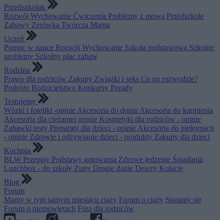
Przedszkolak
Rozwój
Wychowanie
Ćwiczenia
Problemy z mową
Przedszkole
Zabawy
Zerówka
Twórcza Mama
Uczeń
Pomoc w nauce
Rozwój
Wychowanie
Szkoła podstawowa
Szkolne
problemy
Szkolny plac zabaw
Rodzina
Prawo dla rodziców
Zakupy
Związki i seks
Co po rozwodzie?
Podróże
Rodzicielstwo
Konkursy
Porady
Testujemy
Wózki i foteliki -opinie
Akcesoria do domu
Akcesoria do karmienia
Akcesoria dla ciężarnej opinie
Kosmetyki dla rodziców - opinie
Zabawki testy
Preparaty dla dzieci - opinie
Akcesoria do pielęgnacji
- opinie
Zdrowie i odżywianie dzieci - produkty
Zakupy dla dzieci
Kuchnia
BLW
Przepisy
Podstawy gotowania
Zdrowe jedzenie
Śniadania
Lunchbox - do szkoły
Zupy
Drugie danie
Desery
Kolacje
Blog
Forum
Mamy w tym samym miesiącu ciąży
Forum o ciąży
Staramy się
Forum o niemowlętach
Fora dla rodziców