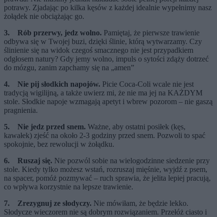
potrawy. Zjadając po kilka kęsów z każdej idealnie wypełnimy nasz
żołądek nie obciążając go.
3. Rób przerwy, jedz wolno.
Pamiętaj, że pierwsze trawienie
odbywa się w Twojej buzi, dzięki ślinie, którą wytwarzamy. Czy
ślinienie się na widok czegoś smacznego nie jest przypadkiem
odgłosem natury? Gdy jemy wolno, impuls o sytości zdąży dotrzeć
do mózgu, zanim zapchamy się na „amen”
4. Nie pij słodkich napojów.
Picie Coca-Coli wcale nie jest
tradycją wigilijną, a także uwierz mi, że nie ma jej na KAŻDYM
stole. Słodkie napoje wzmagają apetyt i wbrew pozorom – nie gaszą
pragnienia.
5. Nie jedz przed snem.
Ważne, aby ostatni posiłek (kęs,
kawałek) zjeść na około 2-3 godziny przed snem. Pozwoli to spać
spokojnie, bez rewolucji w żołądku.
6. Ruszaj się.
Nie pozwól sobie na wielogodzinne siedzenie przy
stole. Kiedy tylko możesz wstań, rozruszaj mięśnie, wyjdź z psem,
na spacer, pomóż pozmywać – ruch sprawia, że jelita lepiej pracują,
co wpływa korzystnie na lepsze trawienie.
7. Zrezygnuj ze słodyczy.
Nie mówiłam, że będzie lekko.
Słodycze wieczorem nie są dobrym rozwiązaniem. Przełóż ciasto i