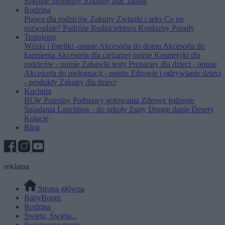
Szkolne problemy
Szkolny plac zabaw
Rodzina
Prawo dla rodziców
Zakupy
Związki i seks
Co po
rozwodzie?
Podróże
Rodzicielstwo
Konkursy
Porady
Testujemy
Wózki i foteliki -opinie
Akcesoria do domu
Akcesoria do
karmienia
Akcesoria dla ciężarnej opinie
Kosmetyki dla
rodziców - opinie
Zabawki testy
Preparaty dla dzieci - opinie
Akcesoria do pielęgnacji - opinie
Zdrowie i odżywianie dzieci
- produkty
Zakupy dla dzieci
Kuchnia
BLW
Przepisy
Podstawy gotowania
Zdrowe jedzenie
Śniadania
Lunchbox - do szkoły
Zupy
Drugie danie
Desery
Kolacje
Blog
reklama
Strona główna
BabyBoom
Rodzina
Święta, Święta...
Świąteczne menu