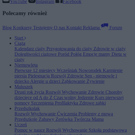
YouTube
Instagram
Facebook
Polecamy również
Blog
Konkursy
Testujemy
O nas
Kontakt
Reklama
Forum
Start
Ciąża
Kalendarz ciąży
Przygotowania do ciąży
Zdrowie w ciąży
Dolegliwości ciążowe
Poród
Połóg
Emocje mamy
Dieta w
ciąży
Niemowlęta
Pierwsze 12 miesięcy
Wcześniak
Noworodek
Karmienie
piersią
Pielęgnacja
Rozwój
Zdrowie
Sen - niemowlę i
dziecko
Alergie u dzieci
Ząbkowanie
Żywienie
Maluszek
Drugi rok życia
Rozwój
Wychowanie
Zdrowie
Choroby
dziecięce od A do Z
Czas wolny
Jedzenie
Kurs pierwszej
pomocy
Szczepienia
Profilaktyka
Zdrowe ząbki
Przedszkolak
Rozwój
Wychowanie
Ćwiczenia
Problemy z mową
Przedszkole
Zabawy
Zerówka
Twórcza Mama
Uczeń
Pomoc w nauce
Rozwój
Wychowanie
Szkoła podstawowa