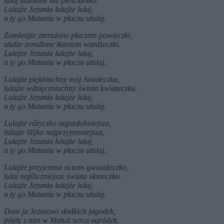
lulaj ulubione me pieścidełko.
Lulajże Jezuniu lulajże lulaj,
a ty go Matuniu w płaczu utulaj.
Zamknijże zmrużone płaczem powieczki,
utulże zemdlone łkaniem wardżeczki.
Lulajże Jezuniu lulajże lulaj,
a ty go Matuniu w płaczu utulaj.
Lulajże piękniuchny mój Aniołeczku,
lulajże wdzięczniuchny świata kwiateczku.
Lulajże Jezuniu lulajże lulaj,
a ty go Matuniu w płaczu utulaj.
Lulajże różyczko najozdobniejsza,
lulajże lilijko najprzyjemniejsza,
Lulajże Jezuniu lulajże lulaj,
a ty go Matuniu w płaczu utulaj.
Lulajże przyjemna oczom gwiazdeczko,
lulaj najśliczniejsze świata słoneczko.
Lulajże Jezuniu lulajże lulaj,
a ty go Matuniu w płaczu utulaj.
Dam ja Jezusowi słodkich jagodek,
pójdę z nim w Matuli serca ogródek.