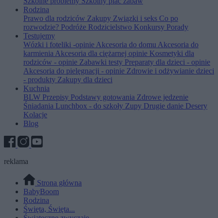
Szkolne problemy
Szkolny plac zabaw
Rodzina
Prawo dla rodziców
Zakupy
Związki i seks
Co po
rozwodzie?
Podróże
Rodzicielstwo
Konkursy
Porady
Testujemy
Wózki i foteliki -opinie
Akcesoria do domu
Akcesoria do
karmienia
Akcesoria dla ciężarnej opinie
Kosmetyki dla
rodziców - opinie
Zabawki testy
Preparaty dla dzieci - opinie
Akcesoria do pielęgnacji - opinie
Zdrowie i odżywianie dzieci
- produkty
Zakupy dla dzieci
Kuchnia
BLW
Przepisy
Podstawy gotowania
Zdrowe jedzenie
Śniadania
Lunchbox - do szkoły
Zupy
Drugie danie
Desery
Kolacje
Blog
reklama
Strona główna
BabyBoom
Rodzina
Święta, Święta...
Świąteczne zwyczaje