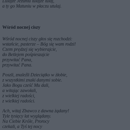
Lulajże Jezuniu lulajże lulaj,
a ty go Matuniu w płaczu utulaj.
Wśród nocnej ciszy
Wśród nocnej ciszy głos się rozchodzi:
wstańcie, pasterze – Bóg się wam rodzi!
Czem prędzej się wybierajcie,
do Betlejem pośpieszajcie
przywitać Pana,
przywitać Pana.
Poszli, znaleźli Dzieciątko w żłobie,
z wszystkimi znaki danymi sobie.
Jako Bogu cześć Mu dali,
a witając zawołali,
z wielkiej radości,
z wielkiej radości.
Ach, witaj Zbawco z dawna żądany!
Tyle tysięcy lat wyglądany.
Na Ciebie Króle, Prorocy
czekali, a Tyś tej nocy