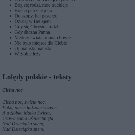
Bóg się rodzi, moc truchleje
Bracia patrzcie jeno
Do szopy, hej pasterze
Dzisiaj w Betlejem
Gdy się Chrystus rodzi
Gdy śliczna Panna
Mędrcy świata, monarchowie
Nie było miejsca dla Ciebie
Oj maluśki maluśki
W żłobie leży
Lolędy polskie - teksty
Cicha noc
Cicha noc, święta noc,
Pokój niesie ludziom wszem.
A u żłóbka Matka Święta,
Czuwa sama uśmiechnięta,
Nad Dzieciątka snem,
Nad Dzieciątka snem.