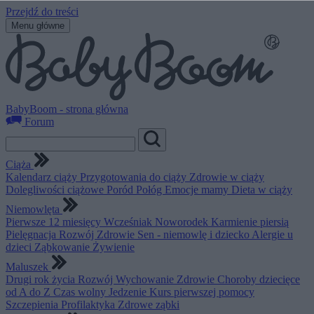
Przejdź do treści
Menu główne
BabyBoom - strona główna
Forum
Ciąża
Kalendarz ciąży
Przygotowania do ciąży
Zdrowie w ciąży
Dolegliwości ciążowe
Poród
Połóg
Emocje mamy
Dieta w ciąży
Niemowlęta
Pierwsze 12 miesięcy
Wcześniak
Noworodek
Karmienie piersią
Pielęgnacja
Rozwój
Zdrowie
Sen - niemowlę i dziecko
Alergie u
dzieci
Ząbkowanie
Żywienie
Maluszek
Drugi rok życia
Rozwój
Wychowanie
Zdrowie
Choroby dziecięce
od A do Z
Czas wolny
Jedzenie
Kurs pierwszej pomocy
Szczepienia
Profilaktyka
Zdrowe ząbki