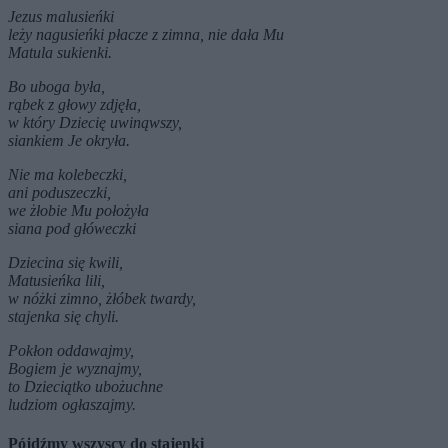
Jezus malusieńki
leży nagusieńki płacze z zimna, nie dała Mu
Matula sukienki.
Bo uboga była,
rąbek z głowy zdjęła,
w który Dziecię uwinąwszy,
siankiem Je okryła.
Nie ma kolebeczki,
ani poduszeczki,
we żłobie Mu położyła
siana pod główeczki
Dziecina się kwili,
Matusieńka lili,
w nóżki zimno, żłóbek twardy,
stajenka się chyli.
Pokłon oddawajmy,
Bogiem je wyznajmy,
to Dzieciątko ubożuchne
ludziom ogłaszajmy.
Pójdźmy wszyscy do stajenki