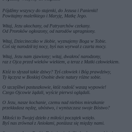
Pójdźmy wszyscy do stajenki, do Jezusa i Panienki!
Powitajmy maleńkiego i Maryję, Matkę Jego.
Witaj, Jezu ukochany, od Patryarchów czekany.
Od Proroków ogłoszony, od narodów upragniony.
Witaj, Dziecineczko w żłobie, wyznajemy Boga w Tobie.
Coś się narodził tej nocy, byś nas wyrwał z czarta mocy.
Witaj, Jezu nam zjawiony; witaj, dwakroć narodzony,
raz z Ojca przed wieków wiekiem, a teraz z Matki człowiekiem.
Któż to słyszał takie dziwy? Tyś człowiek i Bóg prawdziwy,
Ty łączysz w Boskiej Osobie dwie natury różne sobie.
O szczęśliwi pastuszkowie, któż radość waszą wypowie!
Czego Ojcowie żądali, wyście pierwsi oglądali.
O Jezu, nasze kochanie, czemu nad niebios mieszkanie
przekładasz nędzę, ubóstwo, i wyniszczasz swoje Bóstwo?
Miłości to Twojej dzieło z miłości początek wzięło.
Byś nas zrównał z Aniołami, poniżasz się między nami.