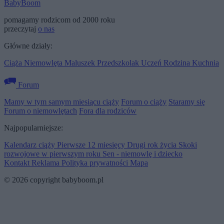
BabyBoom
pomagamy rodzicom od 2000 roku
przeczytaj
o nas
Główne działy:
Ciąża
Niemowlęta
Maluszek
Przedszkolak
Uczeń
Rodzina
Kuchnia
Forum
Mamy w tym samym miesiącu ciąży
Forum o ciąży
Staramy się
Forum o niemowlętach
Fora dla rodziców
Najpopularniejsze:
Kalendarz ciąży
Pierwsze 12 miesięcy
Drugi rok życia
Skoki
rozwojowe w pierwszym roku
Sen - niemowlę i dziecko
Kontakt
Reklama
Polityka prywatności
Mapa
© 2026 copyright babyboom.pl