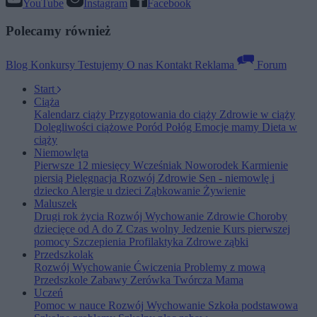
YouTube
Instagram
Facebook
Polecamy również
Blog
Konkursy
Testujemy
O nas
Kontakt
Reklama
Forum
Start
Ciąża
Kalendarz ciąży
Przygotowania do ciąży
Zdrowie w ciąży
Dolegliwości ciążowe
Poród
Połóg
Emocje mamy
Dieta w
ciąży
Niemowlęta
Pierwsze 12 miesięcy
Wcześniak
Noworodek
Karmienie
piersią
Pielęgnacja
Rozwój
Zdrowie
Sen - niemowlę i
dziecko
Alergie u dzieci
Ząbkowanie
Żywienie
Maluszek
Drugi rok życia
Rozwój
Wychowanie
Zdrowie
Choroby
dziecięce od A do Z
Czas wolny
Jedzenie
Kurs pierwszej
pomocy
Szczepienia
Profilaktyka
Zdrowe ząbki
Przedszkolak
Rozwój
Wychowanie
Ćwiczenia
Problemy z mową
Przedszkole
Zabawy
Zerówka
Twórcza Mama
Uczeń
Pomoc w nauce
Rozwój
Wychowanie
Szkoła podstawowa