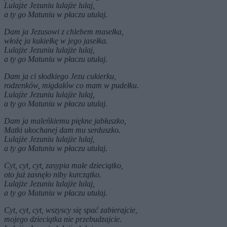
Lulajże Jezuniu lulajże lulaj,
a ty go Matuniu w płaczu utulaj.
Dam ja Jezusowi z chlebem masełka,
włożę ja kukiełkę w jego jasełka.
Lulajże Jezuniu lulajże lulaj,
a ty go Matuniu w płaczu utulaj.
Dam ja ci słodkiego Jezu cukierku,
rodzenków, migdałów co mam w pudełku.
Lulajże Jezuniu lulajże lulaj,
a ty go Matuniu w płaczu utulaj.
Dam ja maleńkiemu piękne jabłuszko,
Matki ukochanej dam mu serduszko.
Lulajże Jezuniu lulajże lulaj,
a ty go Matuniu w płaczu utulaj.
Cyt, cyt, cyt, zasypia małe dzieciątko,
oto już zasnęło niby kurczątko.
Lulajże Jezuniu lulajże lulaj,
a ty go Matuniu w płaczu utulaj.
Cyt, cyt, cyt, wszyscy się spać zabierajcie,
mojego dzieciątka nie przebudzajcie.