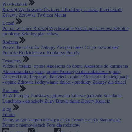
Przedszkolak
Rozwój
Wychowanie
Ćwiczenia
Problemy z mową
Przedszkole
Zabawy
Zerówka
Twórcza Mama
Uczeń
Pomoc w nauce
Rozwój
Wychowanie
Szkoła podstawowa
Szkolne
problemy
Szkolny plac zabaw
Rodzina
Prawo dla rodziców
Zakupy
Związki i seks
Co po rozwodzie?
Podróże
Rodzicielstwo
Konkursy
Porady
Testujemy
Wózki i foteliki -opinie
Akcesoria do domu
Akcesoria do karmienia
Akcesoria dla ciężarnej opinie
Kosmetyki dla rodziców - opinie
Zabawki testy
Preparaty dla dzieci - opinie
Akcesoria do pielęgnacji
- opinie
Zdrowie i odżywianie dzieci - produkty
Zakupy dla dzieci
Kuchnia
BLW
Przepisy
Podstawy gotowania
Zdrowe jedzenie
Śniadania
Lunchbox - do szkoły
Zupy
Drugie danie
Desery
Kolacje
Blog
Forum
Mamy w tym samym miesiącu ciąży
Forum o ciąży
Staramy się
Forum o niemowlętach
Fora dla rodziców