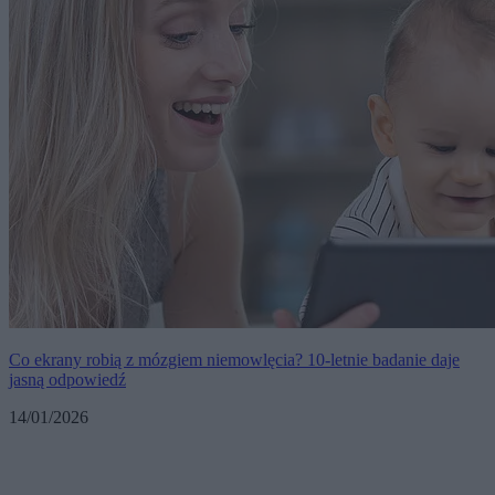
Co ekrany robią z mózgiem niemowlęcia? 10-letnie badanie daje
jasną odpowiedź
14/01/2026