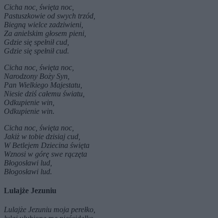
Cicha noc, święta noc,
Pastuszkowie od swych trzód,
Biegną wielce zadziwieni,
Za anielskim głosem pieni,
Gdzie się spełnił cud,
Gdzie się spełnił cud.
Cicha noc, święta noc,
Narodzony Boży Syn,
Pan Wielkiego Majestatu,
Niesie dziś całemu światu,
Odkupienie win,
Odkupienie win.
Cicha noc, święta noc,
Jakiż w tobie dzisiaj cud,
W Betlejem Dziecina święta
Wznosi w górę swe rączęta
Błogosławi lud,
Błogosławi lud.
Lulajże Jezuniu
Lulajże Jezuniu moja perełko,