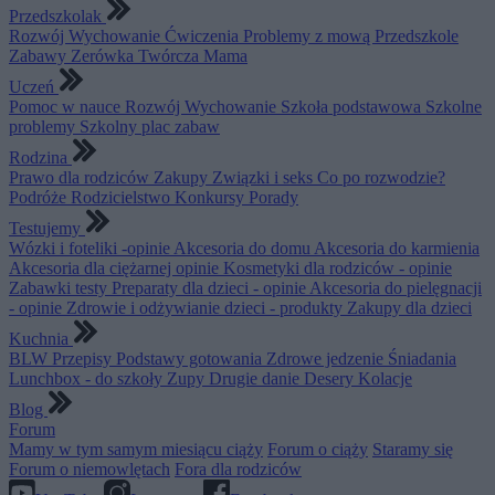
Przedszkolak
Rozwój
Wychowanie
Ćwiczenia
Problemy z mową
Przedszkole
Zabawy
Zerówka
Twórcza Mama
Uczeń
Pomoc w nauce
Rozwój
Wychowanie
Szkoła podstawowa
Szkolne
problemy
Szkolny plac zabaw
Rodzina
Prawo dla rodziców
Zakupy
Związki i seks
Co po rozwodzie?
Podróże
Rodzicielstwo
Konkursy
Porady
Testujemy
Wózki i foteliki -opinie
Akcesoria do domu
Akcesoria do karmienia
Akcesoria dla ciężarnej opinie
Kosmetyki dla rodziców - opinie
Zabawki testy
Preparaty dla dzieci - opinie
Akcesoria do pielęgnacji
- opinie
Zdrowie i odżywianie dzieci - produkty
Zakupy dla dzieci
Kuchnia
BLW
Przepisy
Podstawy gotowania
Zdrowe jedzenie
Śniadania
Lunchbox - do szkoły
Zupy
Drugie danie
Desery
Kolacje
Blog
Forum
Mamy w tym samym miesiącu ciąży
Forum o ciąży
Staramy się
Forum o niemowlętach
Fora dla rodziców