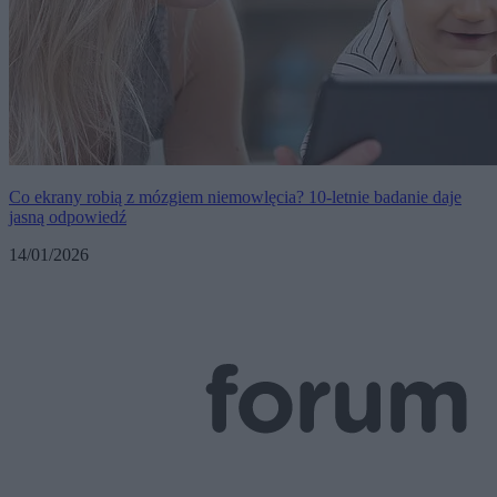
Co ekrany robią z mózgiem niemowlęcia? 10-letnie badanie daje
jasną odpowiedź
14/01/2026