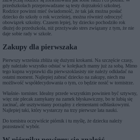
przedszkolach przeprowadzane są testy dojrzałości szkolnej.
Rodzice powinni mieć świadomość, że tak jak można posłać
dziecko do szkoły o rok wcześniej, można również odroczyć
obowiązek szkolny. Czasem lepiej, by dziecko pochodziło rok
dłużej do przedszkola, niż przeżywało stres związany z tym, że nie
daje sobie rady w szkole.
Zakupy dla pierwszaka
Pierwszy września zbliża się dużymi krokami. Na szczęście czasy,
gdy należało wszystko odstać w kolejkach mamy już za sobą. Mimo
tego kupna wyprawki dla pierwszoklasisty nie należy odkładać na
ostatni moment. Najlepiej zabrać dziecko na zakupy, niech ma
możliwość współdecydowania o tym, co będzie nosić w tornistrze.
Właśnie- tornister. Idealny przede wszystkim powinien być sztywny,
więc nie plecak zamykany na zamek błyskawiczny, bo te lubią się
zacinać, ale usztywniany porządny z elementami odblaskowymi.
Najlepiej taki, który wystarczy na trzy pierwsze lata nauki.
Do tornistra oczywiście piórnik i tu myślę, że dziecku należy
pozostawić wybór.
W piórniku powinny się znaleźć