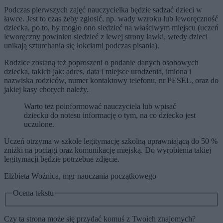
Podczas pierwszych zajęć nauczycielka będzie sadzać dzieci w
ławce. Jest to czas żeby zgłosić, np. wady wzroku lub leworęczność
dziecka, po to, by mogło ono siedzieć na właściwym miejscu (uczeń
leworęczny powinien siedzieć z lewej strony ławki, wtedy dzieci
unikają szturchania się łokciami podczas pisania).
Rodzice zostaną też poproszeni o podanie danych osobowych
dziecka, takich jak: adres, data i miejsce urodzenia, imiona i
nazwiska rodziców, numer kontaktowy telefonu, nr PESEL, oraz do
jakiej kasy chorych należy.
Warto też poinformować nauczyciela lub wpisać
dziecku do notesu informację o tym, na co dziecko jest
uczulone.
Uczeń otrzyma w szkole legitymację szkolną uprawniającą do 50 %
zniżki na pociągi oraz komunikację miejską. Do wyrobienia takiej
legitymacji będzie potrzebne zdjęcie.
Elżbieta Woźnica, mgr nauczania początkowego
Ocena tekstu
Czy ta strona może się przydać komuś z Twoich znajomych?