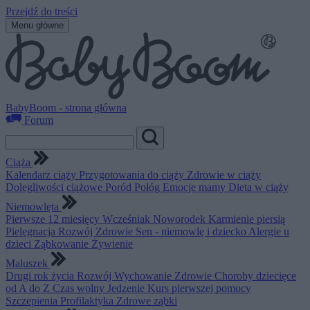
Przejdź do treści
Menu główne
BabyBoom - strona główna
Forum
Ciąża
Kalendarz ciąży
Przygotowania do ciąży
Zdrowie w ciąży
Dolegliwości ciążowe
Poród
Połóg
Emocje mamy
Dieta w ciąży
Niemowlęta
Pierwsze 12 miesięcy
Wcześniak
Noworodek
Karmienie piersią
Pielęgnacja
Rozwój
Zdrowie
Sen - niemowlę i dziecko
Alergie u
dzieci
Ząbkowanie
Żywienie
Maluszek
Drugi rok życia
Rozwój
Wychowanie
Zdrowie
Choroby dziecięce
od A do Z
Czas wolny
Jedzenie
Kurs pierwszej pomocy
Szczepienia
Profilaktyka
Zdrowe ząbki