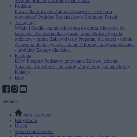
Szkolne problemy
Szkolny plac zabaw
Rodzina
Prawo dla rodziców
Zakupy
Związki i seks
Co po
rozwodzie?
Podróże
Rodzicielstwo
Konkursy
Porady
Testujemy
Wózki i foteliki -opinie
Akcesoria do domu
Akcesoria do
karmienia
Akcesoria dla ciężarnej opinie
Kosmetyki dla
rodziców - opinie
Zabawki testy
Preparaty dla dzieci - opinie
Akcesoria do pielęgnacji - opinie
Zdrowie i odżywianie dzieci
- produkty
Zakupy dla dzieci
Kuchnia
BLW
Przepisy
Podstawy gotowania
Zdrowe jedzenie
Śniadania
Lunchbox - do szkoły
Zupy
Drugie danie
Desery
Kolacje
Blog
reklama
Strona główna
BabyBoom
Uczeń
Szkoła podstawowa
Przygotowujemy się do rozpoczęcia roku szkolnego