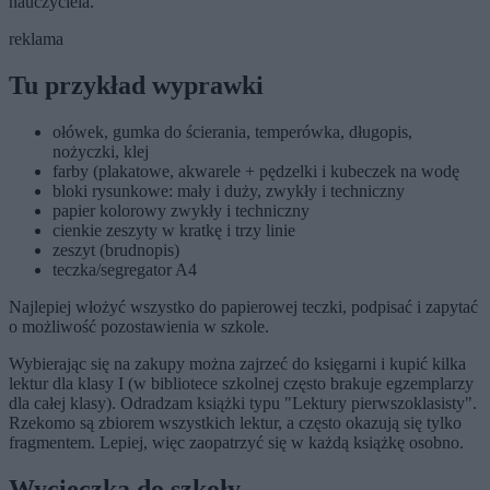
nauczyciela.
reklama
Tu przykład wyprawki
ołówek, gumka do ścierania, temperówka, długopis,
nożyczki, klej
farby (plakatowe, akwarele + pędzelki i kubeczek na wodę
bloki rysunkowe: mały i duży, zwykły i techniczny
papier kolorowy zwykły i techniczny
cienkie zeszyty w kratkę i trzy linie
zeszyt (brudnopis)
teczka/segregator A4
Najlepiej włożyć wszystko do papierowej teczki, podpisać i zapytać
o możliwość pozostawienia w szkole.
Wybierając się na zakupy można zajrzeć do księgarni i kupić kilka
lektur dla klasy I (w bibliotece szkolnej często brakuje egzemplarzy
dla całej klasy). Odradzam książki typu "Lektury pierwszoklasisty".
Rzekomo są zbiorem wszystkich lektur, a często okazują się tylko
fragmentem. Lepiej, więc zaopatrzyć się w każdą książkę osobno.
Wycieczka do szkoły