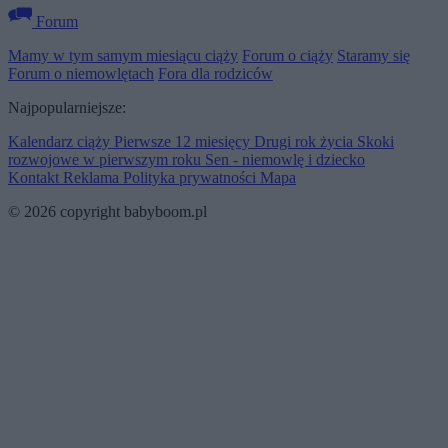
Forum
Mamy w tym samym miesiącu ciąży
Forum o ciąży
Staramy się
Forum o niemowlętach
Fora dla rodziców
Najpopularniejsze:
Kalendarz ciąży
Pierwsze 12 miesięcy
Drugi rok życia
Skoki
rozwojowe w pierwszym roku
Sen - niemowlę i dziecko
Kontakt
Reklama
Polityka prywatności
Mapa
© 2026 copyright babyboom.pl