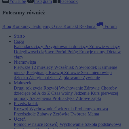
YouTube
Instagram
Facebook
Polecamy również
Blog
Konkursy
Testujemy
O nas
Kontakt
Reklama
Forum
Start
Ciąża
Kalendarz ciąży
Przygotowania do ciąży
Zdrowie w ciąży
Dolegliwości ciążowe
Poród
Połóg
Emocje mamy
Dieta w
ciąży
Niemowlęta
Pierwsze 12 miesięcy
Wcześniak
Noworodek
Karmienie
piersią
Pielęgnacja
Rozwój
Zdrowie
Sen - niemowlę i
dziecko
Alergie u dzieci
Ząbkowanie
Żywienie
Maluszek
Drugi rok życia
Rozwój
Wychowanie
Zdrowie
Choroby
dziecięce od A do Z
Czas wolny
Jedzenie
Kurs pierwszej
pomocy
Szczepienia
Profilaktyka
Zdrowe ząbki
Przedszkolak
Rozwój
Wychowanie
Ćwiczenia
Problemy z mową
Przedszkole
Zabawy
Zerówka
Twórcza Mama
Uczeń
Pomoc w nauce
Rozwój
Wychowanie
Szkoła podstawowa