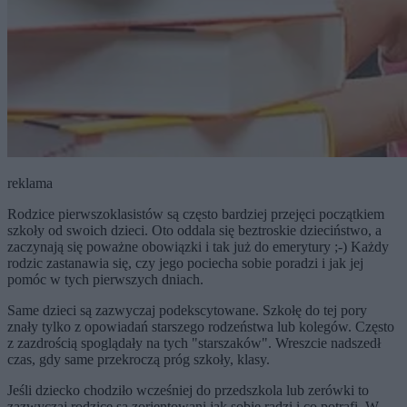
reklama
Rodzice pierwszoklasistów są często bardziej przejęci początkiem
szkoły od swoich dzieci. Oto oddala się beztroskie dzieciństwo, a
zaczynają się poważne obowiązki i tak już do emerytury ;-) Każdy
rodzic zastanawia się, czy jego pociecha sobie poradzi i jak jej
pomóc w tych pierwszych dniach.
Same dzieci są zazwyczaj podekscytowane. Szkołę do tej pory
znały tylko z opowiadań starszego rodzeństwa lub kolegów. Często
z zazdrością spoglądały na tych "starszaków". Wreszcie nadszedł
czas, gdy same przekroczą próg szkoły, klasy.
Jeśli dziecko chodziło wcześniej do przedszkola lub zerówki to
zazwyczaj rodzice są zorientowani jak sobie radzi i co potrafi. W