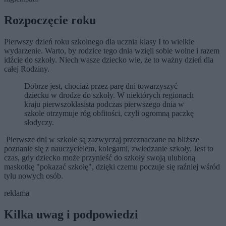
Rozpoczęcie roku
Pierwszy dzień roku szkolnego dla ucznia klasy I to wielkie
wydarzenie. Warto, by rodzice tego dnia wzięli sobie wolne i razem
idźcie do szkoły. Niech wasze dziecko wie, że to ważny dzień dla
całej Rodziny.
Dobrze jest, chociaż przez parę dni towarzyszyć
dziecku w drodze do szkoły. W niektórych regionach
kraju pierwszoklasista podczas pierwszego dnia w
szkole otrzymuje róg obfitości, czyli ogromną paczkę
słodyczy.
Pierwsze dni w szkole są zazwyczaj przeznaczane na bliższe
poznanie się z nauczycielem, kolegami, zwiedzanie szkoły. Jest to
czas, gdy dziecko może przynieść do szkoły swoją ulubioną
maskotkę "pokazać szkołę", dzięki czemu poczuje się raźniej wśród
tylu nowych osób.
reklama
Kilka uwag i podpowiedzi