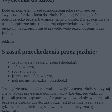
Dobrym pomysłem przed rozpoczęciem roku szkolnego jest
"wycieczka" z dzieckiem do szkoły. Najlepiej iść drogą, którą
potem dziecko będzie, być może, samo chodziło. Zwracajcie uwagę
na niebezpieczne miejsca, pokazuj odpowiednie przejście dla
pieszych, naucz pięciu zasad prawidłowego przechodzenia przez
jezdnię.
reklama
5 zasad przechodzenia przez jezdnię:
zatrzymaj się na skraju jezdni (chodnika),
spójrz w lewo,
spójrz w prawo,
jeszcze raz spójrz w lewo,
jeśli nic nie nadjeżdża - przechodź!
Jeśli będzie można podczas wakacji wejść na teren szkoły skorzystaj
z tego. Pokaż przyszłemu uczniowi, który korytarz prowadzi do
jego sali (można zapytać kogoś z pracowników szkoły, w której sali
będzie się dziecko uczyło, zazwyczaj jest to zawsze ta sama sala),
gdzie są szatnie, świetlica, stołówka, sala gimnastyczna, gabinet
higienistki.