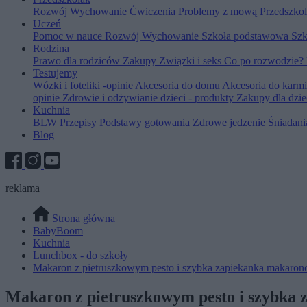
Rozwój
Wychowanie
Ćwiczenia
Problemy z mową
Przedszko
Uczeń
Pomoc w nauce
Rozwój
Wychowanie
Szkoła podstawowa
Szk
Rodzina
Prawo dla rodziców
Zakupy
Związki i seks
Co po rozwodzie?
Testujemy
Wózki i foteliki -opinie
Akcesoria do domu
Akcesoria do karm
opinie
Zdrowie i odżywianie dzieci - produkty
Zakupy dla dzie
Kuchnia
BLW
Przepisy
Podstawy gotowania
Zdrowe jedzenie
Śniadan
Blog
reklama
Strona główna
BabyBoom
Kuchnia
Lunchbox - do szkoły
Makaron z pietruszkowym pesto i szybka zapiekanka makaro
Makaron z pietruszkowym pesto i szybka