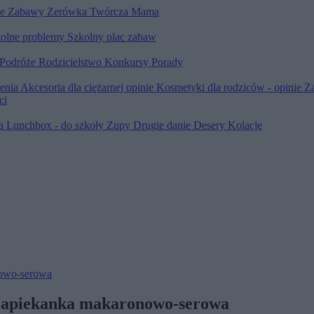
le
Zabawy
Zerówka
Twórcza Mama
olne problemy
Szkolny plac zabaw
Podróże
Rodzicielstwo
Konkursy
Porady
ienia
Akcesoria dla ciężarnej opinie
Kosmetyki dla rodziców - opinie
Z
ci
ia
Lunchbox - do szkoły
Zupy
Drugie danie
Desery
Kolacje
nowo-serowa
 zapiekanka makaronowo-serowa