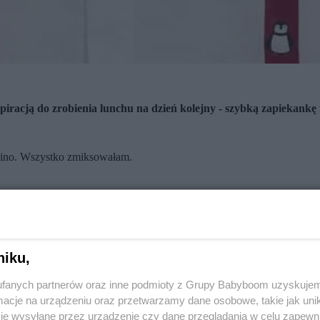
spiracją do zrobienia lunchu na dzień kolejny - szybką zapiekan
oncino. Wszystko zmiksowałam.
, wrzuciłam moje pesto, do tego ugotowany makaron.
niku,
fanych partnerów oraz inne podmioty z Grupy Babyboom uzyskujem
cje na urządzeniu oraz przetwarzamy dane osobowe, takie jak unika
je wysyłane przez urządzenie czy dane przeglądania w celu zapewn