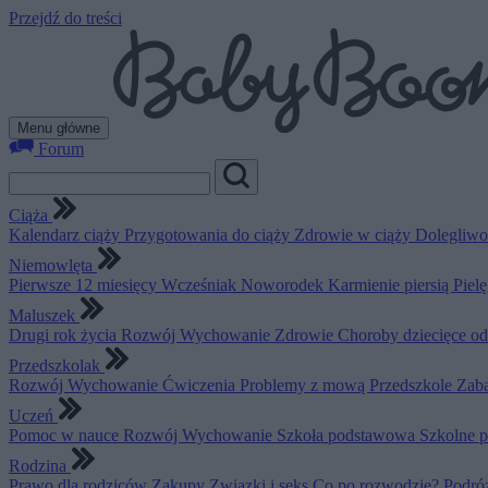
Przejdź do treści
Menu główne
Forum
Ciąża
Kalendarz ciąży
Przygotowania do ciąży
Zdrowie w ciąży
Dolegliwo
Niemowlęta
Pierwsze 12 miesięcy
Wcześniak
Noworodek
Karmienie piersią
Piel
Maluszek
Drugi rok życia
Rozwój
Wychowanie
Zdrowie
Choroby dziecięce o
Przedszkolak
Rozwój
Wychowanie
Ćwiczenia
Problemy z mową
Przedszkole
Zab
Uczeń
Pomoc w nauce
Rozwój
Wychowanie
Szkoła podstawowa
Szkolne 
Rodzina
Prawo dla rodziców
Zakupy
Związki i seks
Co po rozwodzie?
Podró