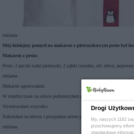
reklama
Mój dzisiejszy pomysł na makaron z pietruszkowym pesto był in
Makaron z pesto:
Pesto: 2 pęczki natki pietruszki, 2 ząbki czosnku, sól, oliwę, peper
reklama
Makaron ugotowałam.
W międzyczasie na oliwie podsmażyłam pokrojony czosnek (4 ząbki)
Wymieszałam wszystko.
Drogi Użytkow
Nałożyłam na talerze i posypałam serem pecorino.
My, naszych 1162 zau
przechowujemy informa
reklama
standardowe informac