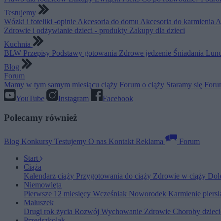
Testujemy
Wózki i foteliki -opinie
Akcesoria do domu
Akcesoria do karmienia
A
Zdrowie i odżywianie dzieci - produkty
Zakupy dla dzieci
Kuchnia
BLW
Przepisy
Podstawy gotowania
Zdrowe jedzenie
Śniadania
Lunc
Blog
Forum
Mamy w tym samym miesiącu ciąży
Forum o ciąży
Staramy się
Foru
YouTube
Instagram
Facebook
Polecamy również
Blog
Konkursy
Testujemy
O nas
Kontakt
Reklama
Forum
Start
Ciąża
Kalendarz ciąży
Przygotowania do ciąży
Zdrowie w ciąży
Dol
Niemowlęta
Pierwsze 12 miesięcy
Wcześniak
Noworodek
Karmienie piers
Maluszek
Drugi rok życia
Rozwój
Wychowanie
Zdrowie
Choroby dziec
Przedszkolak