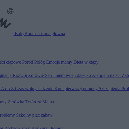
BabyBoom - strona główna
ści ciążowe
Poród
Połóg
Emocje mamy
Dieta w ciąży
ęgnacja
Rozwój
Zdrowie
Sen - niemowlę i dziecko
Alergie u dzieci
Ząb
d A do Z
Czas wolny
Jedzenie
Kurs pierwszej pomocy
Szczepienia
Pro
awy
Zerówka
Twórcza Mama
problemy
Szkolny plac zabaw
że
Rodzicielstwo
Konkursy
Porady