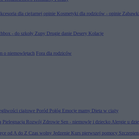
kcesoria dla ciężarnej opinie
Kosmetyki dla rodziców - opinie
Zabawki
hbox - do szkoły
Zupy
Drugie danie
Desery
Kolacje
m o niemowlętach
Fora dla rodziców
egliwości ciążowe
Poród
Połóg
Emocje mamy
Dieta w ciąży
ią
Pielęgnacja
Rozwój
Zdrowie
Sen - niemowlę i dziecko
Alergie u dzi
ięce od A do Z
Czas wolny
Jedzenie
Kurs pierwszej pomocy
Szczepien