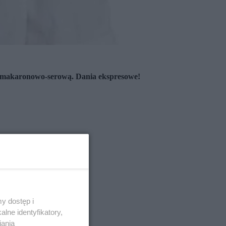
kę makaronowo-serową. Dania ekspresowe!
y dostęp i
lne identyfikatory,
iania