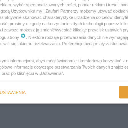
klam, wybór spersonalizowanych treści, pomiar reklam i treści, bad
 zgodą Użytkownika my i Zaufani Partnerzy możemy używać dokład
W miseczce rozbełtałam 3 jajka, wrzuciłam starta mozarellę, ostry se
az aktywnie skanować charakterystykę urządzenia do celów identyfi
midorków z ogrodu. Pycha!
ść, prosimy o zgodę na korzystanie z tych technologii poprzez klikn
a i zawsze możesz ją zmienić/wycofać klikając przycisk ustawień pr
ogu strony
. Niektóre rodzaje przetwarzania danych nie wymagaj
iwić się takiemu przetwarzaniu. Preferencje będą miały zastosowania
:
szymi informacjami, abyś mógł świadomie i komfortowo korzystać z
gółowe informacje dotyczące przetwarzania Twoich danych znajdzi
s
oraz po kliknięciu w „Ustawienia”.
USTAWIENIA