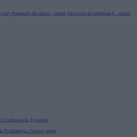
 testy
Preparaty dla dzieci - opinie
Akcesoria do pielęgnacji - opinie
eci
Ząbkowanie
Żywienie
ia
Profilaktyka
Zdrowe ząbki