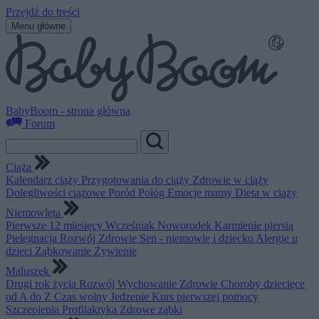
Przejdź do treści
Menu główne
BabyBoom - strona główna
Forum
Ciąża
Kalendarz ciąży
Przygotowania do ciąży
Zdrowie w ciąży
Dolegliwości ciążowe
Poród
Połóg
Emocje mamy
Dieta w ciąży
Niemowlęta
Pierwsze 12 miesięcy
Wcześniak
Noworodek
Karmienie piersią
Pielęgnacja
Rozwój
Zdrowie
Sen - niemowlę i dziecko
Alergie u
dzieci
Ząbkowanie
Żywienie
Maluszek
Drugi rok życia
Rozwój
Wychowanie
Zdrowie
Choroby dziecięce
od A do Z
Czas wolny
Jedzenie
Kurs pierwszej pomocy
Szczepienia
Profilaktyka
Zdrowe ząbki