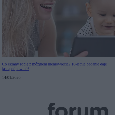
Co ekrany robią z mózgiem niemowlęcia? 10-letnie badanie daje
jasną odpowiedź
14/01/2026