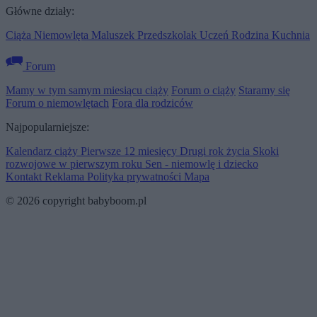
Główne działy:
Ciąża
Niemowlęta
Maluszek
Przedszkolak
Uczeń
Rodzina
Kuchnia
Forum
Mamy w tym samym miesiącu ciąży
Forum o ciąży
Staramy się
Forum o niemowlętach
Fora dla rodziców
Najpopularniejsze:
Kalendarz ciąży
Pierwsze 12 miesięcy
Drugi rok życia
Skoki
rozwojowe w pierwszym roku
Sen - niemowlę i dziecko
Kontakt
Reklama
Polityka prywatności
Mapa
© 2026 copyright babyboom.pl