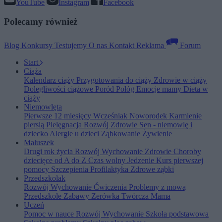
YouTube
Instagram
Facebook
Polecamy również
Blog
Konkursy
Testujemy
O nas
Kontakt
Reklama
Forum
Start
Ciąża
Kalendarz ciąży
Przygotowania do ciąży
Zdrowie w ciąży
Dolegliwości ciążowe
Poród
Połóg
Emocje mamy
Dieta w
ciąży
Niemowlęta
Pierwsze 12 miesięcy
Wcześniak
Noworodek
Karmienie
piersią
Pielęgnacja
Rozwój
Zdrowie
Sen - niemowlę i
dziecko
Alergie u dzieci
Ząbkowanie
Żywienie
Maluszek
Drugi rok życia
Rozwój
Wychowanie
Zdrowie
Choroby
dziecięce od A do Z
Czas wolny
Jedzenie
Kurs pierwszej
pomocy
Szczepienia
Profilaktyka
Zdrowe ząbki
Przedszkolak
Rozwój
Wychowanie
Ćwiczenia
Problemy z mową
Przedszkole
Zabawy
Zerówka
Twórcza Mama
Uczeń
Pomoc w nauce
Rozwój
Wychowanie
Szkoła podstawowa