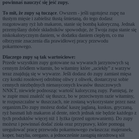
powinnaś nauczyć się jeść zupy.
To mit, że zupy są tuczące
. Owszem - jeśli ugotujesz zupę na
tłustym mięsie i zabielisz tłustą śmietaną, do tego dodasz
rozgotowany ryż lub makaron, stanie się bombą kaloryczną. Jednak
przemyślany dobór składników spowoduje, że Twoja zupa stanie się
niskokalorycznym daniem, w dodatku daniem ciepłym, co ma
olbrzymie znaczenia dla prawidłowej pracy przewodu
pokarmowego.
Dlaczego zupy są tak wartościowe:
Przede wszystkim zupy gotowane na wywarach jarzynowych są
cennym źródłem witamin, bo witaminy które „uciekły” z warzyw
teraz znajdują się w wywarze. Jeśli dodasz do zupy zamiast mięsa
czy kostki rosołowej odrobinę oliwy z oliwek, dostarczysz sobie
cennych niezbędnych nienasyconych kwasów tłuszczowych
NNKT, niewiele podnosząc wartość kaloryczną zupy. Pamiętaj, że
w zupie musi znaleźć się tłuszcz, bo w przeciwnym razie witaminy,
te rozpuszczalne w tłuszczach, nie zostaną wykorzystane przez nasz
organizm.Do zupy możesz dodać kaszę jaglaną, kuskus, gryczaną,
ryż basmati lub makaron al dente, niech jednak nie będzie każdego z
tych produktów więcej niż 1 łyżka (przed ugotowaniem). Do zupy
możesz i powinnaś dodać zioła oraz przyprawy, które pomogą
uregulować pracę przewodu pokarmowego zwłaszcza: majeranek,
koper, bazylia, oregano, a jednocześnie zastąpią niezdrową sól