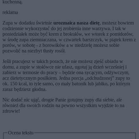
kuchenną.
reklama
Zupa w dodatku świetnie
urozmaica nasza dietę
, możesz bowiem
codziennie wykorzystać do jej zrobienia inne warzywa. I tak w
poniedziałek może być krem z brokułów, we wtorek z pomidorów,
w środę zupa ziemniaczana, w czwartek barszczyk, w piątek krem z
porów, w sobotę - z borowików a w niedzielę możesz sobie
pozwolić na niezbyt tłusty rosół.
Jeśli pracujesz w takich porach, że nie możesz zjeść obiadu w
domu, a zupie w stołówce nie ufasz, ugotuj ją dzień wcześniej i
zabierz w termosie do pracy – będzie ona sycącym, odżywczym,
acz dietetycznym posiłkiem. Jedna porcja „odchudzonej” zupy to
ok. 150 kcal, to tyle samo, co mały batonik lub jabłko, po którym
zaraz będziesz głodna.
Nic dodać nic ująć, drogie Panie gotujmy zupy dla siebie, ale
również dla swoich rodzin na pewno wszystkim wyjdzie to na
zdrowie!
Ocena tekstu