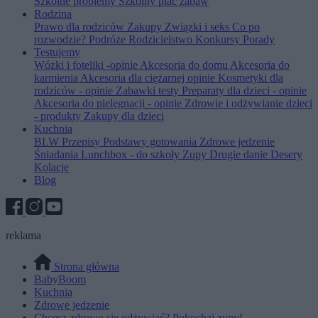
Szkolne problemy
Szkolny plac zabaw
Rodzina
Prawo dla rodziców
Zakupy
Związki i seks
Co po
rozwodzie?
Podróże
Rodzicielstwo
Konkursy
Porady
Testujemy
Wózki i foteliki -opinie
Akcesoria do domu
Akcesoria do
karmienia
Akcesoria dla ciężarnej opinie
Kosmetyki dla
rodziców - opinie
Zabawki testy
Preparaty dla dzieci - opinie
Akcesoria do pielęgnacji - opinie
Zdrowie i odżywianie dzieci
- produkty
Zakupy dla dzieci
Kuchnia
BLW
Przepisy
Podstawy gotowania
Zdrowe jedzenie
Śniadania
Lunchbox - do szkoły
Zupy
Drugie danie
Desery
Kolacje
Blog
reklama
Strona główna
BabyBoom
Kuchnia
Zdrowe jedzenie
Chcesz zdrowo się odżywiać? Pokochaj zupy!