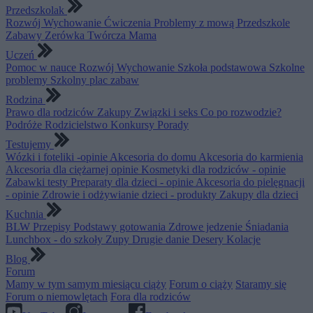
Przedszkolak
Rozwój
Wychowanie
Ćwiczenia
Problemy z mową
Przedszkole
Zabawy
Zerówka
Twórcza Mama
Uczeń
Pomoc w nauce
Rozwój
Wychowanie
Szkoła podstawowa
Szkolne
problemy
Szkolny plac zabaw
Rodzina
Prawo dla rodziców
Zakupy
Związki i seks
Co po rozwodzie?
Podróże
Rodzicielstwo
Konkursy
Porady
Testujemy
Wózki i foteliki -opinie
Akcesoria do domu
Akcesoria do karmienia
Akcesoria dla ciężarnej opinie
Kosmetyki dla rodziców - opinie
Zabawki testy
Preparaty dla dzieci - opinie
Akcesoria do pielęgnacji
- opinie
Zdrowie i odżywianie dzieci - produkty
Zakupy dla dzieci
Kuchnia
BLW
Przepisy
Podstawy gotowania
Zdrowe jedzenie
Śniadania
Lunchbox - do szkoły
Zupy
Drugie danie
Desery
Kolacje
Blog
Forum
Mamy w tym samym miesiącu ciąży
Forum o ciąży
Staramy się
Forum o niemowlętach
Fora dla rodziców