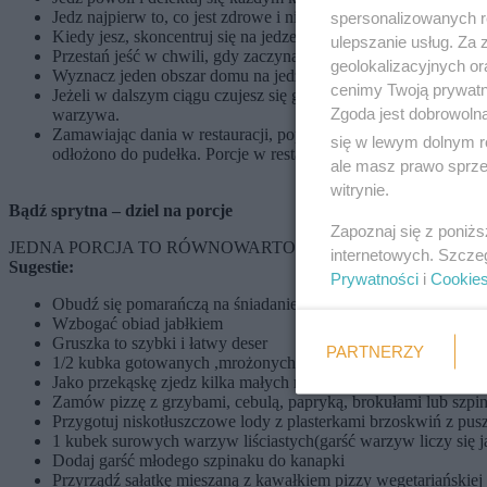
Jedz najpierw to, co jest zdrowe i niskokaloryczne. Możesz jeść
spersonalizowanych re
Kiedy jesz, skoncentruj się na jedzeniu i na towarzystwie. Oglą
ulepszanie usług. Za
Przestań jeść w chwili, gdy zaczynasz czuć się syta. Nie miej 
geolokalizacyjnych or
Wyznacz jeden obszar domu na jedzenie, jak np. stół w kuchni i
cenimy Twoją prywatno
Jeżeli w dalszym ciągu czujesz się głodna po zjedzeniu tego, c
Zgoda jest dobrowoln
warzywa.
Zamawiając dania w restauracji, poproś o jednorazowe pudełko
się w lewym dolnym r
odłożono do pudełka. Porcje w restauracji mogą być dwu-lu trzyk
ale masz prawo sprzec
witrynie.
Bądź sprytna – dziel na porcje
Zapoznaj się z poniż
JEDNA PORCJA TO RÓWNOWARTOŚĆ 1 OWOCA ŚREDNIEJ WIELKOŚC
internetowych. Szcze
Sugestie:
Prywatności
i
Cookie
Obudź się pomarańczą na śniadanie
Wzbogać obiad jabłkiem
Gruszka to szybki i łatwy deser
PARTNERZY
1/2 kubka gotowanych ,mrożonych lub puszkowanych warzyw 
Jako przekąskę zjedz kilka małych marchewek
Zamów pizzę z grzybami, cebulą, papryką, brokułami lub szpina
Przygotuj niskotłuszczowe lody z plasterkami brzoskwiń z pusz
1 kubek surowych warzyw liściastych(garść warzyw liczy się j
Dodaj garść młodego szpinaku do kanapki
Przyrządź sałatkę mieszaną z kawałkiem pizzy wegetariańskiej