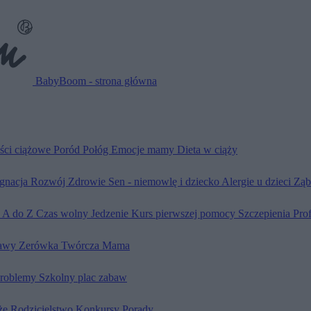
BabyBoom - strona główna
ści ciążowe
Poród
Połóg
Emocje mamy
Dieta w ciąży
ęgnacja
Rozwój
Zdrowie
Sen - niemowlę i dziecko
Alergie u dzieci
Ząb
d A do Z
Czas wolny
Jedzenie
Kurs pierwszej pomocy
Szczepienia
Pro
awy
Zerówka
Twórcza Mama
problemy
Szkolny plac zabaw
że
Rodzicielstwo
Konkursy
Porady