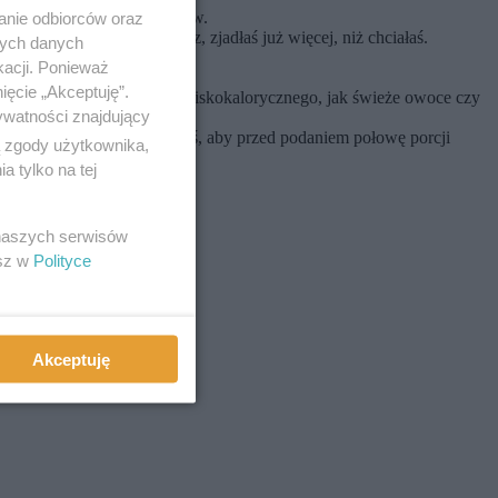
ie - najpierw skosztuj warzyw.
anie odbiorców oraz
raszać. Zanim się obejrzysz, zjadłaś już więcej, niż chciałaś.
nych danych
kacji. Ponieważ
ięcie „Akceptuję”.
 czuć się głodna, poskub coś niskokalorycznego, jak świeże owoce czy
ywatności znajdujący
porcji do pudełka lub poproś, aby przed podaniem połowę porcji
ą zgody użytkownika,
 tylko na tej
 naszych serwisów
esz w
Polityce
Akceptuję