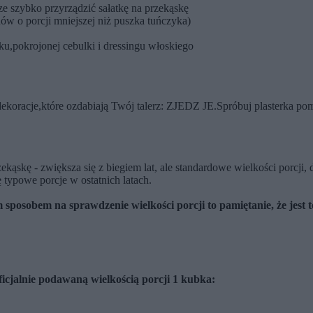
szybko przyrządzić sałatkę na przekąskę
w o porcji mniejszej niż puszka tuńczyka)
zku,pokrojonej cebulki i dressingu włoskiego
ekoracje,które ozdabiają Twój talerz: ZJEDZ JE.Spróbuj plasterka poma
zekąskę - zwiększa się z biegiem lat, ale standardowe wielkości porcji,
ię typowe porcje w ostatnich latach.
osobem na sprawdzenie wielkości porcji to pamiętanie, że jest to
icjalnie podawaną wielkością porcji 1 kubka: