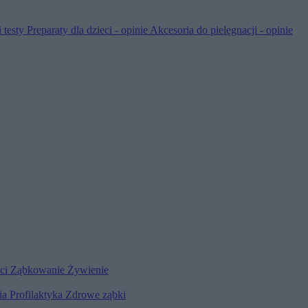
 testy
Preparaty dla dzieci - opinie
Akcesoria do pielęgnacji - opinie
eci
Ząbkowanie
Żywienie
ia
Profilaktyka
Zdrowe ząbki