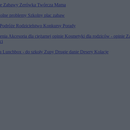
le
Zabawy
Zerówka
Twórcza Mama
olne problemy
Szkolny plac zabaw
Podróże
Rodzicielstwo
Konkursy
Porady
ienia
Akcesoria dla ciężarnej opinie
Kosmetyki dla rodziców - opinie
Z
ci
ia
Lunchbox - do szkoły
Zupy
Drugie danie
Desery
Kolacje