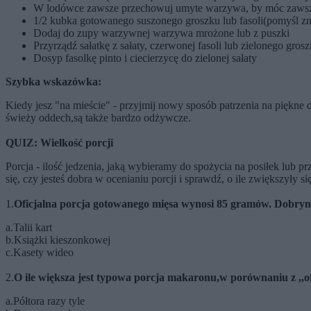
W lodówce zawsze przechowuj umyte warzywa, by móc zawsze 
1/2 kubka gotowanego suszonego groszku lub fasoli(pomyśl znó
Dodaj do zupy warzywnej warzywa mrożone lub z puszki
Przyrządź sałatkę z sałaty, czerwonej fasoli lub zielonego gros
Dosyp fasolkę pinto i ciecierzycę do zielonej sałaty
Szybka wskazówka:
Kiedy jesz "na mieście" - przyjmij nowy sposób patrzenia na piękne d
świeży oddech,są także bardzo odżywcze.
QUIZ: Wielkość porcji
Porcja - ilość jedzenia, jaką wybieramy do spożycia na posiłek lub pr
się, czy jesteś dobra w ocenianiu porcji i sprawdź, o ile zwiększyły s
1.
Oficjalna porcja gotowanego mięsa wynosi 85 gramów. Dobrym sp
a.Talii kart
b.Książki kieszonkowej
c.Kasety wideo
2.
O ile większa jest typowa porcja makaronu,w porównaniu z ,,of
a.Półtora razy tyle