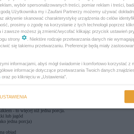
 tego dużo, bez obawy o nadmierną ilość kalorii. Jeśli jesteś na imprez
klam, wybór spersonalizowanych treści, pomiar reklam i treści, bad
danie telewizji, czytanie czy pracowanie podczas jedzenia może cię rozp
 zgodą Użytkownika my i Zaufani Partnerzy możemy używać dokład
poczucia obowiązku wyczyszczenia talerza do ostatniej kruszynki.
az aktywnie skanować charakterystykę urządzenia do celów identyfi
 siadaj podczas jedzenia.
ść, prosimy o zgodę na korzystanie z tych technologii poprzez klikn
o miałaś na talerzu, zacznij rozmawiać z gośćmi, a jeśli dalej będziesz
a i zawsze możesz ją zmienić/wycofać klikając przycisk ustawień pr
, aby zabrać jedzenie do domu. Kiedy otrzymasz talerz, odłóż połowę 
ogu strony
. Niektóre rodzaje przetwarzania danych nie wymagaj
rotnie większe niż ilość, jakiej potrzebujesz.
iwić się takiemu przetwarzaniu. Preferencje będą miały zastosowania
szymi informacjami, abyś mógł świadomie i komfortowo korzystać z
I(wielkość piłeczki tenisowej,pięści lub żarówki)
gółowe informacje dotyczące przetwarzania Twoich danych znajdzi
s
oraz po kliknięciu w „Ustawienia”.
USTAWIENIA
lub owoców(mniej jak puszka tuńczyka)
kiem - to więcej niż jedna porcja.
ki lub jagód
ako jedna porcja)
 na obiad