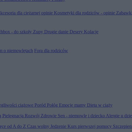
kcesoria dla ciężarnej opinie
Kosmetyki dla rodziców - opinie
Zabawki
hbox - do szkoły
Zupy
Drugie danie
Desery
Kolacje
m o niemowlętach
Fora dla rodziców
egliwości ciążowe
Poród
Połóg
Emocje mamy
Dieta w ciąży
ią
Pielęgnacja
Rozwój
Zdrowie
Sen - niemowlę i dziecko
Alergie u dzi
ięce od A do Z
Czas wolny
Jedzenie
Kurs pierwszej pomocy
Szczepien