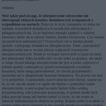
reklama
Weź także pod uwagę, że ubezpieczenie zdrowotne nie
obowiązuje różnych kosztów dodatkowych związanych z
wypadkiem na nartach.
Dotyczy to m.in. transportu ze stoku do
szpitala, wszystkich dodatkowych świadczeń zdrowotnych i
pielęgnacyjnych itp. Za to będziesz musiała zapłacić z własnej
kieszeni i może się to okazać bardzo, bardzo kosztowne. Czy można
się przed tym zabezpieczyć? Oczywiście i to w bardzo prosty
sposób- wykupując dodatkowe ubezpieczenie. Takie „narciarskie”
ubezpieczenia ma w swojej ofercie większość towarzystw
ubezpieczeniowych. Warto je wykupić nawet jeśli wyjazd na narty
jest planowany tylko na kilka dni i to nie tylko za granicę, ale także
w kraju. Koszt takiego ubezpieczenia nie jest wysoki, zapewni ci
jednak spokój i zabezpieczy przed ewentualnymi wysokimi
kosztami, które mogą spowodować, że chwila przyjemności
przerodzi się w długotrwały koszmar finansowy. Na pewno nie jest
ci to potrzebne. I wprawdzie, nawet statystycznie biorąc, szanse na
to, że nic się nie stanie i w ogóle nie będzie ci potrzebne żadne
ubezpieczenie, a sam wypad na narty będzie tylko wielką
przyjemnością, zdecydowanie przeważają, to jednak skutki tych
kilku procent mogą tak bardzo zatruć ci życie, że nie warto tu
żałować kilkudziesięciu złotych na polisę. Kupisz sobie (i to także w
wersji online przez Internet) w ten sposób przede wszystkim spokój.