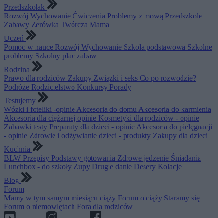
Przedszkolak
Rozwój
Wychowanie
Ćwiczenia
Problemy z mową
Przedszkole
Zabawy
Zerówka
Twórcza Mama
Uczeń
Pomoc w nauce
Rozwój
Wychowanie
Szkoła podstawowa
Szkolne
problemy
Szkolny plac zabaw
Rodzina
Prawo dla rodziców
Zakupy
Związki i seks
Co po rozwodzie?
Podróże
Rodzicielstwo
Konkursy
Porady
Testujemy
Wózki i foteliki -opinie
Akcesoria do domu
Akcesoria do karmienia
Akcesoria dla ciężarnej opinie
Kosmetyki dla rodziców - opinie
Zabawki testy
Preparaty dla dzieci - opinie
Akcesoria do pielęgnacji
- opinie
Zdrowie i odżywianie dzieci - produkty
Zakupy dla dzieci
Kuchnia
BLW
Przepisy
Podstawy gotowania
Zdrowe jedzenie
Śniadania
Lunchbox - do szkoły
Zupy
Drugie danie
Desery
Kolacje
Blog
Forum
Mamy w tym samym miesiącu ciąży
Forum o ciąży
Staramy się
Forum o niemowlętach
Fora dla rodziców