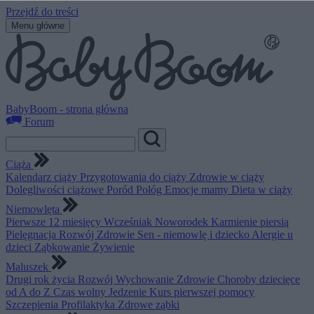
Przejdź do treści
Menu główne
BabyBoom - strona główna
Forum
Ciąża
Kalendarz ciąży
Przygotowania do ciąży
Zdrowie w ciąży
Dolegliwości ciążowe
Poród
Połóg
Emocje mamy
Dieta w ciąży
Niemowlęta
Pierwsze 12 miesięcy
Wcześniak
Noworodek
Karmienie piersią
Pielęgnacja
Rozwój
Zdrowie
Sen - niemowlę i dziecko
Alergie u
dzieci
Ząbkowanie
Żywienie
Maluszek
Drugi rok życia
Rozwój
Wychowanie
Zdrowie
Choroby dziecięce
od A do Z
Czas wolny
Jedzenie
Kurs pierwszej pomocy
Szczepienia
Profilaktyka
Zdrowe ząbki