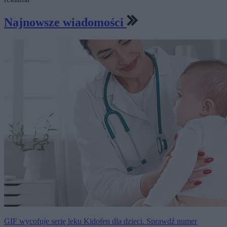
Najnowsze wiadomości
GIF wycofuje serię leku Kidofen dla dzieci. Sprawdź numer