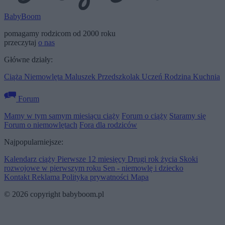
BabyBoom
pomagamy rodzicom od 2000 roku
przeczytaj
o nas
Główne działy:
Ciąża
Niemowlęta
Maluszek
Przedszkolak
Uczeń
Rodzina
Kuchnia
Forum
Mamy w tym samym miesiącu ciąży
Forum o ciąży
Staramy się
Forum o niemowlętach
Fora dla rodziców
Najpopularniejsze:
Kalendarz ciąży
Pierwsze 12 miesięcy
Drugi rok życia
Skoki
rozwojowe w pierwszym roku
Sen - niemowlę i dziecko
Kontakt
Reklama
Polityka prywatności
Mapa
© 2026 copyright babyboom.pl