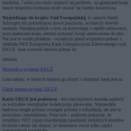
każdemu. I wówczas może pojawić się problem - za granicami kraju
nawet niegroźna kontuzja może okazać się bardzo kosztowna.
Wyjeżdżając do krajów Unii Europejskiej
, w ramach Strefy
Schengen nie potrzebujesz nawet paszportu, wystarczy dowód
osobisty. Pamiętaj jednak o tym, że korzystając z opieki zdrowotnej
poza granicami kraju, musisz wykazać swoje uprawnienia do niej.
Nie jest to wielki problem – wystarczy przed wyjazdem pobrać z
oddziału NFZ Europejską Kartę Ubezpieczenia Zdrowotnego czyli
EKUZ. Sam wniosek możesz pobrać tu:
reklama
Wniosek o wydanie EKUZ
Lista miejsc, w których możesz go złożyć i otrzymać kartę jest tu:
Gdzie można uzyskać EKUZ
Karta EKUZ jest podstawą
– bez niej będziesz musiała zapłacić
za wszystkie ewentualne świadczenia zdrowotne. Wprawdzie
będziesz mogła później wystąpić później o refundację, ale jest to
procedura czasochłonna. Poza tym – praktyka pokazuje, że
urzędnicy NFZ często kwestionują zasadność niektórych kosztów
leczenia i może się okazać, że dostaniesz zwrot tylko części
poniesionych wydatków.