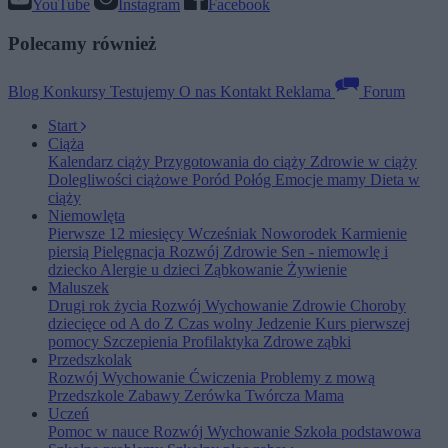
YouTube
Instagram
Facebook
Polecamy również
Blog
Konkursy
Testujemy
O nas
Kontakt
Reklama
Forum
Start
Ciąża
Kalendarz ciąży
Przygotowania do ciąży
Zdrowie w ciąży
Dolegliwości ciążowe
Poród
Połóg
Emocje mamy
Dieta w
ciąży
Niemowlęta
Pierwsze 12 miesięcy
Wcześniak
Noworodek
Karmienie
piersią
Pielęgnacja
Rozwój
Zdrowie
Sen - niemowlę i
dziecko
Alergie u dzieci
Ząbkowanie
Żywienie
Maluszek
Drugi rok życia
Rozwój
Wychowanie
Zdrowie
Choroby
dziecięce od A do Z
Czas wolny
Jedzenie
Kurs pierwszej
pomocy
Szczepienia
Profilaktyka
Zdrowe ząbki
Przedszkolak
Rozwój
Wychowanie
Ćwiczenia
Problemy z mową
Przedszkole
Zabawy
Zerówka
Twórcza Mama
Uczeń
Pomoc w nauce
Rozwój
Wychowanie
Szkoła podstawowa