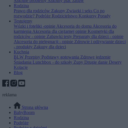
Szkolne problemy
Szkolny plac zabaw
Rodzina
Prawo dla rodziców
Zakupy
Związki i seks
Co po
rozwodzie?
Podróże
Rodzicielstwo
Konkursy
Porady
Testujemy
Wózki i foteliki -opinie
Akcesoria do domu
Akcesoria do
karmienia
Akcesoria dla ciężarnej opinie
Kosmetyki dla
rodziców - opinie
Zabawki testy
Preparaty dla dzieci - opinie
Akcesoria do pielęgnacji - opinie
Zdrowie i odżywianie dzieci
- produkty
Zakupy dla dzieci
Kuchnia
BLW
Przepisy
Podstawy gotowania
Zdrowe jedzenie
Śniadania
Lunchbox - do szkoły
Zupy
Drugie danie
Desery
Kolacje
Blog
reklama
Strona główna
BabyBoom
Rodzina
Podróże
Podróże z dziećmi