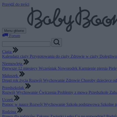
Przejdź do treści
Menu główne
Forum
Ciąża
Kalendarz ciąży
Przygotowania do ciąży
Zdrowie w ciąży
Dolegliwo
Niemowlęta
Pierwsze 12 miesięcy
Wcześniak
Noworodek
Karmienie piersią
Piel
Maluszek
Drugi rok życia
Rozwój
Wychowanie
Zdrowie
Choroby dziecięce o
Przedszkolak
Rozwój
Wychowanie
Ćwiczenia
Problemy z mową
Przedszkole
Zab
Uczeń
Pomoc w nauce
Rozwój
Wychowanie
Szkoła podstawowa
Szkolne 
Rodzina
Prawo dla rodziców
Zakupy
Związki i seks
Co po rozwodzie?
Podró