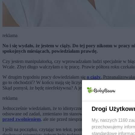
reklama
No i się wydało, że jestem w ciąży. Do tej pory nikomu w pracy n
spokojnych miesiącach, powiedziałam prawdę.
Czy jestem manipulatorką, czy wprowadzałam ludzi specjalnie w błąd?
Wcale. Zbyt długo walczyłam o tę pracę. Prawie półtora roku czeka
W drugim tygodniu pracy dowiedziałam się
o ciąży
. Przeanalizowała
go to obchodzić? W końcu mają się liczyć moje kompetencje i wywiąz
Skąd pomysł, że będę nieefektywna? A jednak sporo pracodawców ta
reklama
Drogi Użytkow
Jednocześnie wiedziałam, że to idiotyczne, tak milczeć - ale czy nie 
odsuwane od zadań, zmieniano im stanowiska lub wręcz doprowadzano
przed zwolnieniem
, ale nie przed niesprawiedliwą oceną i założeni
My, naszych 1160 zau
przechowujemy informa
I jeśli na początku, czytając ten tekst, pomyślałaś/eś, że to, co robi
standardowe informac
dochować tajemnicy, żebym była traktowana normalnie?