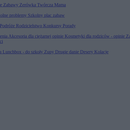
le
Zabawy
Zerówka
Twórcza Mama
olne problemy
Szkolny plac zabaw
Podróże
Rodzicielstwo
Konkursy
Porady
ienia
Akcesoria dla ciężarnej opinie
Kosmetyki dla rodziców - opinie
Z
ci
ia
Lunchbox - do szkoły
Zupy
Drugie danie
Desery
Kolacje