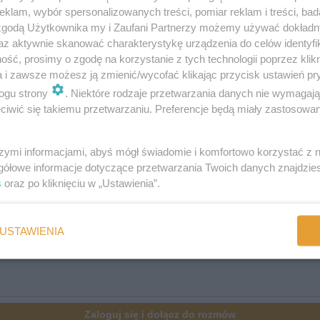
klam, wybór spersonalizowanych treści, pomiar reklam i treści, bad
 zgodą Użytkownika my i Zaufani Partnerzy możemy używać dokład
az aktywnie skanować charakterystykę urządzenia do celów identyfi
ść, prosimy o zgodę na korzystanie z tych technologii poprzez klikn
:
a i zawsze możesz ją zmienić/wycofać klikając przycisk ustawień pr
ogu strony
. Niektóre rodzaje przetwarzania danych nie wymagaj
iwić się takiemu przetwarzaniu. Preferencje będą miały zastosowania
szymi informacjami, abyś mógł świadomie i komfortowo korzystać z
gółowe informacje dotyczące przetwarzania Twoich danych znajdzi
s
oraz po kliknięciu w „Ustawienia”.
USTAWIENIA