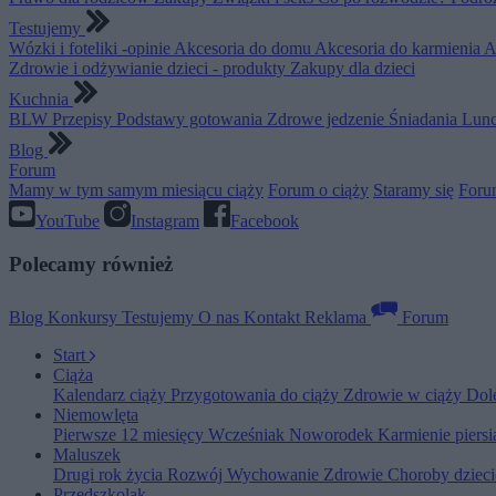
Testujemy
Wózki i foteliki -opinie
Akcesoria do domu
Akcesoria do karmienia
A
Zdrowie i odżywianie dzieci - produkty
Zakupy dla dzieci
Kuchnia
BLW
Przepisy
Podstawy gotowania
Zdrowe jedzenie
Śniadania
Lunc
Blog
Forum
Mamy w tym samym miesiącu ciąży
Forum o ciąży
Staramy się
Foru
YouTube
Instagram
Facebook
Polecamy również
Blog
Konkursy
Testujemy
O nas
Kontakt
Reklama
Forum
Start
Ciąża
Kalendarz ciąży
Przygotowania do ciąży
Zdrowie w ciąży
Dol
Niemowlęta
Pierwsze 12 miesięcy
Wcześniak
Noworodek
Karmienie piers
Maluszek
Drugi rok życia
Rozwój
Wychowanie
Zdrowie
Choroby dziec
Przedszkolak