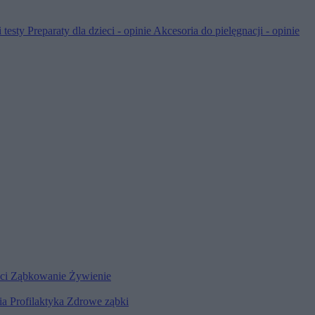
 testy
Preparaty dla dzieci - opinie
Akcesoria do pielęgnacji - opinie
eci
Ząbkowanie
Żywienie
ia
Profilaktyka
Zdrowe ząbki