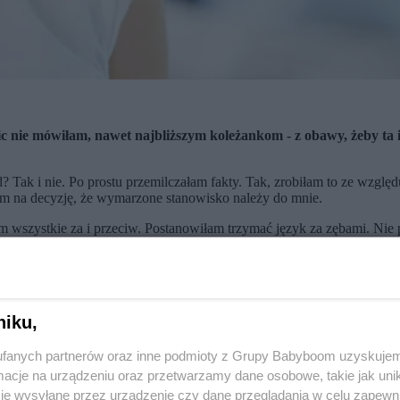
ic nie mówiłam, nawet najbliższym koleżankom - z obawy, żeby ta i
 Tak i nie. Po prostu przemilczałam fakty. Tak, zrobiłam to ze wzglę
łam na decyzję, że wymarzone stanowisko należy do mnie.
m wszystkie za i przeciw. Postanowiłam trzymać język za zębami. Ni
ywanie się z zadań, a ciąża nie ma tu nic do rzeczy. Czuję się dobrz
k myśli.
niku,
zmusiła mnie do tego rzeczywistość? Poznałam już tyle historii kobiet, 
 do tego, że rezygnowały z pracy. Czy chciałam przechodzić przez co
ami moich przełożonych na temat wydajności pracy ciężarnej.
fanych partnerów oraz inne podmioty z Grupy Babyboom uzyskujem
cje na urządzeniu oraz przetwarzamy dane osobowe, takie jak unika
łam jest niemoralne, to czy nadal uważasz, że powinnam radośnie ogłosić,
je wysyłane przez urządzenie czy dane przeglądania w celu zapewn