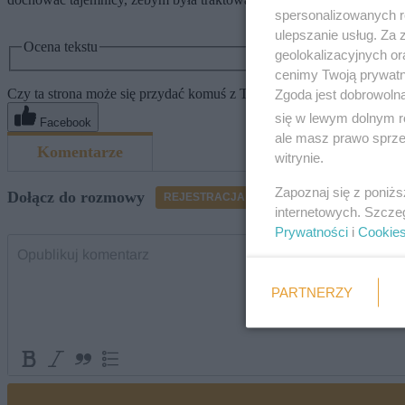
spersonalizowanych re
ulepszanie usług. Za
Ocena tekstu
geolokalizacyjnych or
cenimy Twoją prywatno
Czy ta strona może się przydać komuś z Twoich znajomych? Poleć ją
Zgoda jest dobrowoln
się w lewym dolnym r
Facebook
ale masz prawo sprzec
witrynie.
Zapoznaj się z poniż
internetowych. Szcze
Prywatności
i
Cookie
PARTNERZY