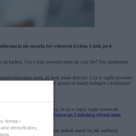
nformacja nie zaczęła żyć własnym życiem. I dziś, po 6
du na karierę. Czy z tego powodu mam się czuć źle? Nie zamierzam.
e poinformowałam szefa, że będę miała dziecko. Czy w ogóle powinno
e, dlaczego miałabym pracować gorzej od moich kolegów i koleżanek?
które po zgłoszeniu pracodawcy, że są w ciąży, nagle zostawały
ś takiego? Absolutnie nie.
Prawo po 3 miesiącu chroni mnie
y dostęp i
lne identyfikatory,
 że spodziewam się dziecka, czy jednak starać się jak najdłużej
iania