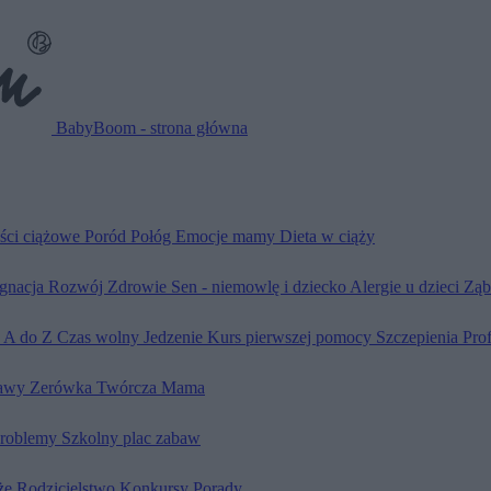
BabyBoom - strona główna
ści ciążowe
Poród
Połóg
Emocje mamy
Dieta w ciąży
ęgnacja
Rozwój
Zdrowie
Sen - niemowlę i dziecko
Alergie u dzieci
Ząb
d A do Z
Czas wolny
Jedzenie
Kurs pierwszej pomocy
Szczepienia
Pro
awy
Zerówka
Twórcza Mama
problemy
Szkolny plac zabaw
że
Rodzicielstwo
Konkursy
Porady