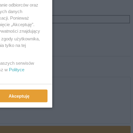
anie odbiorców oraz
nych danych
kacji. Ponieważ
ięcie „Akceptuję”.
ywatności znajdujący
ą zgody użytkownika,
 tylko na tej
 naszych serwisów
esz w
Polityce
Akceptuję