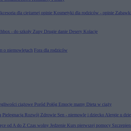
kcesoria dla ciężarnej opinie
Kosmetyki dla rodziców - opinie
Zabawki
hbox - do szkoły
Zupy
Drugie danie
Desery
Kolacje
m o niemowlętach
Fora dla rodziców
egliwości ciążowe
Poród
Połóg
Emocje mamy
Dieta w ciąży
ią
Pielęgnacja
Rozwój
Zdrowie
Sen - niemowlę i dziecko
Alergie u dzi
ięce od A do Z
Czas wolny
Jedzenie
Kurs pierwszej pomocy
Szczepien