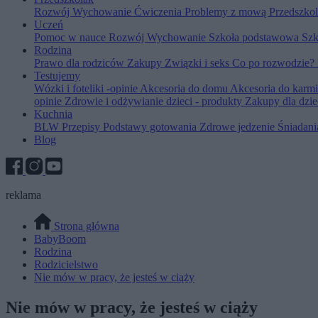
Rozwój
Wychowanie
Ćwiczenia
Problemy z mową
Przedszko
Uczeń
Pomoc w nauce
Rozwój
Wychowanie
Szkoła podstawowa
Szk
Rodzina
Prawo dla rodziców
Zakupy
Związki i seks
Co po rozwodzie?
Testujemy
Wózki i foteliki -opinie
Akcesoria do domu
Akcesoria do karm
opinie
Zdrowie i odżywianie dzieci - produkty
Zakupy dla dzie
Kuchnia
BLW
Przepisy
Podstawy gotowania
Zdrowe jedzenie
Śniadan
Blog
reklama
Strona główna
BabyBoom
Rodzina
Rodzicielstwo
Nie mów w pracy, że jesteś w ciąży
Nie mów w pracy, że jesteś w ciąży