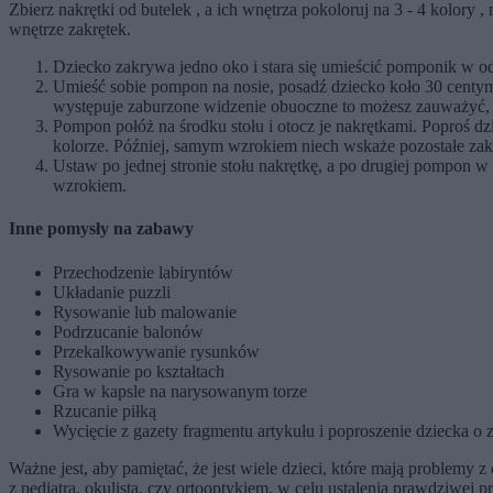
Zbierz nakrętki od butelek , a ich wnętrza pokoloruj na 3 - 4 kolory
wnętrze zakrętek.
Dziecko zakrywa jedno oko i stara się umieścić pomponik w odp
Umieść sobie pompon na nosie, posadź dziecko koło 30 centymet
występuje zaburzone widzenie obuoczne to możesz zauważyć, ze
Pompon połóż na środku stołu i otocz je nakrętkami. Poproś d
kolorze. Później, samym wzrokiem niech wskaże pozostałe zak
Ustaw po jednej stronie stołu nakrętkę, a po drugiej pompon 
wzrokiem.
Inne pomysły na zabawy
Przechodzenie labiryntów
Układanie puzzli
Rysowanie lub malowanie
Podrzucanie balonów
Przekalkowywanie rysunków
Rysowanie po kształtach
Gra w kapsle na narysowanym torze
Rzucanie piłką
Wycięcie z gazety fragmentu artykułu i poproszenie dziecka o z
Ważne jest, aby pamiętać, że jest wiele dzieci, które mają problemy
z pediatrą, okulistą, czy ortooptykiem, w celu ustalenia prawdziwej 