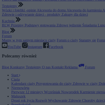
Testujemy
Wózki i foteliki -opinie
Akcesoria do domu
Akcesoria do karmienia
A
Zdrowie i odżywianie dzieci - produkty
Zakupy dla dzieci
Kuchnia
BLW
Przepisy
Podstawy gotowania
Zdrowe jedzenie
Śniadania
Lunc
Blog
Forum
Mamy w tym samym miesiącu ciąży
Forum o ciąży
Staramy się
Foru
YouTube
Instagram
Facebook
Polecamy również
Blog
Konkursy
Testujemy
O nas
Kontakt
Reklama
Forum
Start
Ciąża
Kalendarz ciąży
Przygotowania do ciąży
Zdrowie w ciąży
Dol
Niemowlęta
Pierwsze 12 miesięcy
Wcześniak
Noworodek
Karmienie piers
Maluszek
Drugi rok życia
Rozwój
Wychowanie
Zdrowie
Choroby dziec
Przedszkolak