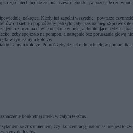
 , np.: część niech będzie zielona, część niebieska , a pozostałe czer
owiedniej nakrętce. Kiedy już zapełni wszystkie, powtarza czynność z
rów od siebie i poproś żeby patrzyło cały czas na niego.Sprawdź ile cz
 jedno z oczu na chwilę ucieknie w bok., a dominujące będzie starał
ziecko, żeby spojrzało na pompon, a następnie bez poruszania głową n
rętki w tym samym kolorze.
w takim samym kolorze. Poproś żeby dziecko dmuchnęło w pomponik tak ż
aznaczenie konkretnej literki w całym tekście.
 z czytaniem ze zrozumieniem, czy koncentracją, natomiast nie jest to
przyczyny deficytów.