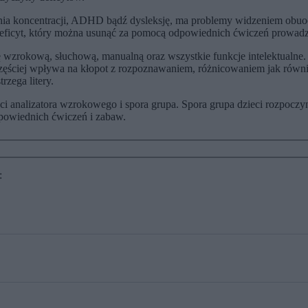
rzenia koncentracji, ADHD bądź dysleksję, ma problemy widzeniem ob
 deficyt, który można usunąć za pomocą odpowiednich ćwiczeń prowad
cję wzrokową, słuchową, manualną oraz wszystkie funkcje intelektual
zęściej wpływa na kłopot z rozpoznawaniem, różnicowaniem jak równi
rzega litery.
i analizatora wzrokowego i spora grupa. Spora grupa dzieci rozpoczyn
dpowiednich ćwiczeń i zabaw.
: