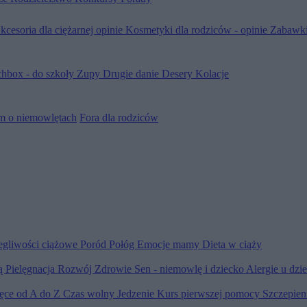
kcesoria dla ciężarnej opinie
Kosmetyki dla rodziców - opinie
Zabawki
hbox - do szkoły
Zupy
Drugie danie
Desery
Kolacje
m o niemowlętach
Fora dla rodziców
egliwości ciążowe
Poród
Połóg
Emocje mamy
Dieta w ciąży
ią
Pielęgnacja
Rozwój
Zdrowie
Sen - niemowlę i dziecko
Alergie u dzi
ięce od A do Z
Czas wolny
Jedzenie
Kurs pierwszej pomocy
Szczepien