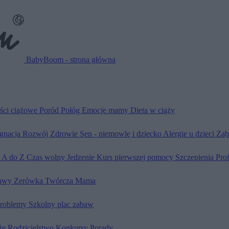
BabyBoom - strona główna
ści ciążowe
Poród
Połóg
Emocje mamy
Dieta w ciąży
ęgnacja
Rozwój
Zdrowie
Sen - niemowlę i dziecko
Alergie u dzieci
Ząb
d A do Z
Czas wolny
Jedzenie
Kurs pierwszej pomocy
Szczepienia
Pro
awy
Zerówka
Twórcza Mama
problemy
Szkolny plac zabaw
że
Rodzicielstwo
Konkursy
Porady