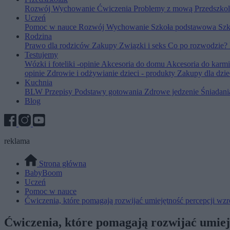
Rozwój
Wychowanie
Ćwiczenia
Problemy z mową
Przedszko
Uczeń
Pomoc w nauce
Rozwój
Wychowanie
Szkoła podstawowa
Szk
Rodzina
Prawo dla rodziców
Zakupy
Związki i seks
Co po rozwodzie?
Testujemy
Wózki i foteliki -opinie
Akcesoria do domu
Akcesoria do karm
opinie
Zdrowie i odżywianie dzieci - produkty
Zakupy dla dzie
Kuchnia
BLW
Przepisy
Podstawy gotowania
Zdrowe jedzenie
Śniadan
Blog
reklama
Strona główna
BabyBoom
Uczeń
Pomoc w nauce
Ćwiczenia, które pomagają rozwijać umiejętność percepcji wz
Ćwiczenia, które pomagają rozwijać umiej