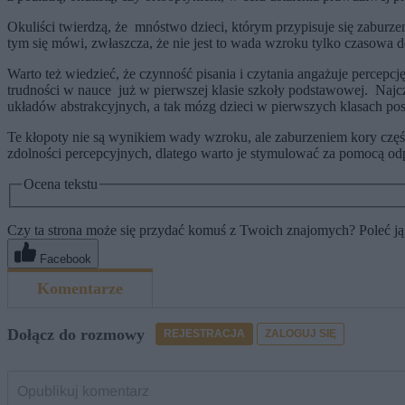
Okuliści twierdzą, że mnóstwo dzieci, którym przypisuje się zabu
tym się mówi, zwłaszcza, że nie jest to wada wzroku tylko czasowa
Warto też wiedzieć, że czynność pisania i czytania angażuje percep
trudności w nauce już w pierwszej klasie szkoły podstawowej. Najc
układów abstrakcyjnych, a tak mózg dzieci w pierwszych klasach post
Te kłopoty nie są wynikiem wady wzroku, ale zaburzeniem kory częśc
zdolności percepcyjnych, dlatego warto je stymulować za pomocą o
Ocena tekstu
Czy ta strona może się przydać komuś z Twoich znajomych? Poleć ją
Facebook