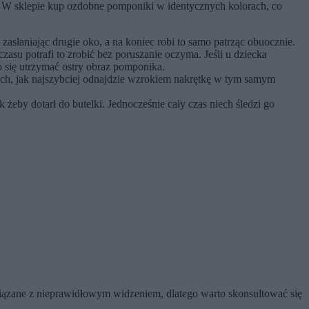
wone. W sklepie kup ozdobne pomponiki w identycznych kolorach, co
asłaniając drugie oko, a na koniec robi to samo patrząc obuocznie.
asu potrafi to zrobić bez poruszanie oczyma. Jeśli u dziecka
o się utrzymać ostry obraz pomponika.
iech, jak najszybciej odnajdzie wzrokiem nakrętkę w tym samym
eby dotarł do butelki. Jednocześnie cały czas niech śledzi go
 związane z nieprawidłowym widzeniem, dlatego warto skonsultować się