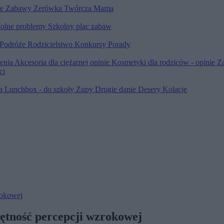
le
Zabawy
Zerówka
Twórcza Mama
olne problemy
Szkolny plac zabaw
Podróże
Rodzicielstwo
Konkursy
Porady
ienia
Akcesoria dla ciężarnej opinie
Kosmetyki dla rodziców - opinie
Z
ci
ia
Lunchbox - do szkoły
Zupy
Drugie danie
Desery
Kolacje
rokowej
ętność percepcji wzrokowej