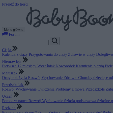
Przejdź do treści
Menu główne
Forum
Ciąża
Kalendarz ciąży
Przygotowania do ciąży
Zdrowie w ciąży
Dolegliwo
Niemowlęta
Pierwsze 12 miesięcy
Wcześniak
Noworodek
Karmienie piersią
Piel
Maluszek
Drugi rok życia
Rozwój
Wychowanie
Zdrowie
Choroby dziecięce o
Przedszkolak
Rozwój
Wychowanie
Ćwiczenia
Problemy z mową
Przedszkole
Zab
Uczeń
Pomoc w nauce
Rozwój
Wychowanie
Szkoła podstawowa
Szkolne 
Rodzina
Prawo dla rodziców
Zakupy
Związki i seks
Co po rozwodzie?
Podró