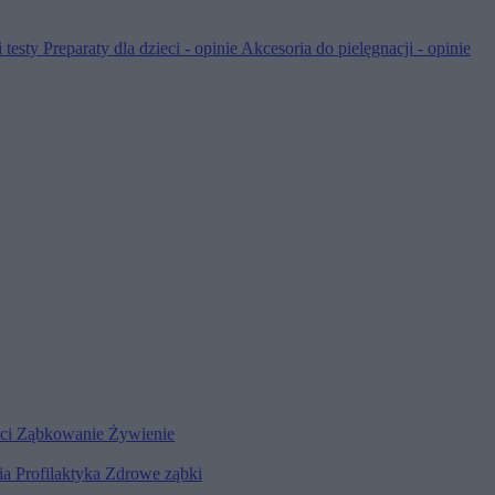
 testy
Preparaty dla dzieci - opinie
Akcesoria do pielęgnacji - opinie
eci
Ząbkowanie
Żywienie
ia
Profilaktyka
Zdrowe ząbki