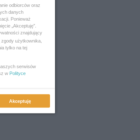
anie odbiorców oraz
nych danych
kacji. Ponieważ
ięcie „Akceptuję”.
ywatności znajdujący
ą zgody użytkownika,
 tylko na tej
 naszych serwisów
esz w
Polityce
Akceptuję