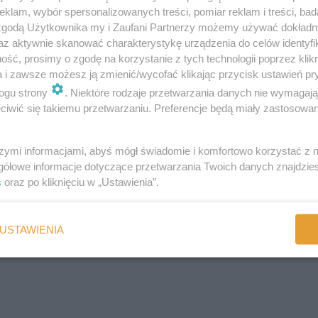
klam, wybór spersonalizowanych treści, pomiar reklam i treści, bad
 zgodą Użytkownika my i Zaufani Partnerzy możemy używać dokład
 i przetwarzaniem bodźców wzrokowych?
az aktywnie skanować charakterystykę urządzenia do celów identyfi
ść, prosimy o zgodę na korzystanie z tych technologii poprzez klikn
a i zawsze możesz ją zmienić/wycofać klikając przycisk ustawień pr
ogu strony
. Niektóre rodzaje przetwarzania danych nie wymagaj
iwić się takiemu przetwarzaniu. Preferencje będą miały zastosowania
ch słów .
szymi informacjami, abyś mógł świadomie i komfortowo korzystać z
gółowe informacje dotyczące przetwarzania Twoich danych znajdzi
s
oraz po kliknięciu w „Ustawienia”.
q, czy 6 i 9)
USTAWIENIA
cepcję wzrokową