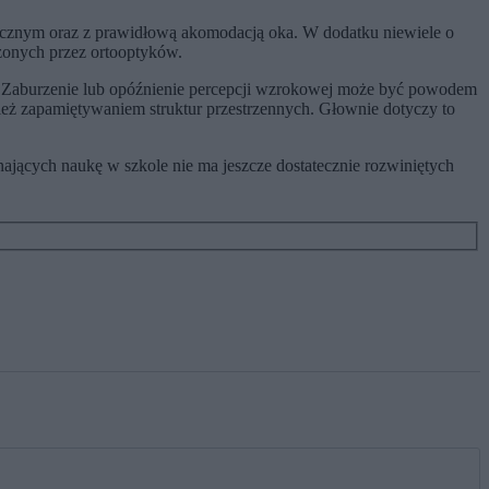
uocznym oraz z prawidłową akomodacją oka. W dodatku niewiele o
zonych przez ortooptyków.
ne. Zaburzenie lub opóźnienie percepcji wzrokowej może być powodem
eż zapamiętywaniem struktur przestrzennych. Głownie dotyczy to
ających naukę w szkole nie ma jeszcze dostatecznie rozwiniętych