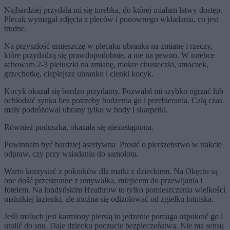
Najbardziej przydała mi się torebka, do której miałam łatwy dostęp.
Plecak wymagał zdjęcia z pleców i ponownego wkładania, co jest
trudne.
Na przyszłość umieszczę w plecaku ubranka na zmianę i rzeczy,
które przydadzą się prawdopodobnie, a nie na pewno. W torebce
schowam 2-3 pieluszki na zmianę, mokre chusteczki, smoczek,
grzechotkę, cieplejsze ubranko i cienki kocyk.
Kocyk okazał się bardzo przydatny. Pozwalał mi szybko ogrzać lub
ochłodzić synka bez potrzeby budzenia go i przebierania. Całą czas
mały podróżował ubrany tylko w body i skarpetki.
Również poduszka, okazała się niezastąpiona.
Powinnam być bardziej asertywna Prosić o pierszenstwo w trakcie
odpraw, czy przy wsiadaniu do samolotu.
Warto korzystać z pokoików dla matki z dzieckiem. Na Okęciu są
one dość przestronne z umywalka, miejscem do przewijania i
fotelem. Na londyńskim Heathrow to tylko pomieszczenia wielkości
malutkiej łazienki, ale można się odizolować od zgiełku lotniska.
Jeśli maluch jest karmiony piersią to jedzenie pomaga uspokoić go i
utulić do snu. Daje dziecku poczucie bezpieczeństwa. Nie ma sensu