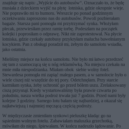
znajduje się napis: „Wyjście do autobusów“. Oznaczało to, że będę
musiała z dzieckiem wyjść na płytę lotniska, gdzie okropnie wieje.
Nie poprawiło mi to humoru. Wreszcie po ponad godzinnym
oczekiwaniu zaproszono nas do autobusów. Powoli pozbierałam
bagaże. Starsza pani pomogła mi przytrzymać synka. Włożyłam
plecak, przewiesiłam przez ramię torbę. Podeszłam na początek
kolejki i poprosiłam o odprawę. Nikt nie zaprotestował. Na płycie
lotniska, gdzie czekały autobusy przykryłam malucha bawełnianym
kocykiem. Pan z obsługi poradził mi, żebym do samolotu wsiadła,
jako ostatnia.
Mieliśmy miejsce na końcu samolotu. Nie było mi łatwo przedrzeć
się tam z szamoczącą się u nóg reklamówką. Na miejscu czekała na
mnie miła niespodzianka. Miałam obok siebie wolny fotel.
Stewardesa pomogła mi zapiąć małego pasem, a w samolocie było o
wiele ciszej niż wszędzie do tej pory. Odetchnęłam. Przy starcie
karmiłam synka, żeby uchronić go przed bólem uszu. Zrelaksowany
ciszą przysnął. Kiedy wystartowaliśmy była prawie czwarta po
południu, nasza wielka podroż trwała już 7 godzin. Przed nami były
kolejne 3 godziny. Samego lotu bałam się najbardziej, a okazał się
najłatwiejszą i najmniej męczącą częścią podroży.
W międzyczasie zmieniłam synkowi pieluszkę kładąc go na
sąsiednim wolnym fotelu. Zabawiałam maluszka grzechotką,
mówiłam do niego, śpiewałam. W końcu nadeszło lądowanie. Po