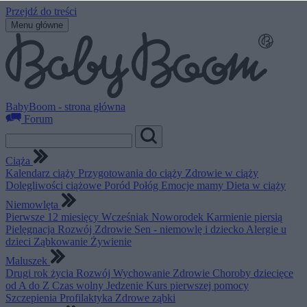
Przejdź do treści
Menu główne
BabyBoom - strona główna
Forum
Ciąża
Kalendarz ciąży
Przygotowania do ciąży
Zdrowie w ciąży
Dolegliwości ciążowe
Poród
Połóg
Emocje mamy
Dieta w ciąży
Niemowlęta
Pierwsze 12 miesięcy
Wcześniak
Noworodek
Karmienie piersią
Pielęgnacja
Rozwój
Zdrowie
Sen - niemowlę i dziecko
Alergie u
dzieci
Ząbkowanie
Żywienie
Maluszek
Drugi rok życia
Rozwój
Wychowanie
Zdrowie
Choroby dziecięce
od A do Z
Czas wolny
Jedzenie
Kurs pierwszej pomocy
Szczepienia
Profilaktyka
Zdrowe ząbki