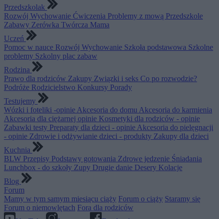
Przedszkolak
Rozwój
Wychowanie
Ćwiczenia
Problemy z mową
Przedszkole
Zabawy
Zerówka
Twórcza Mama
Uczeń
Pomoc w nauce
Rozwój
Wychowanie
Szkoła podstawowa
Szkolne
problemy
Szkolny plac zabaw
Rodzina
Prawo dla rodziców
Zakupy
Związki i seks
Co po rozwodzie?
Podróże
Rodzicielstwo
Konkursy
Porady
Testujemy
Wózki i foteliki -opinie
Akcesoria do domu
Akcesoria do karmienia
Akcesoria dla ciężarnej opinie
Kosmetyki dla rodziców - opinie
Zabawki testy
Preparaty dla dzieci - opinie
Akcesoria do pielęgnacji
- opinie
Zdrowie i odżywianie dzieci - produkty
Zakupy dla dzieci
Kuchnia
BLW
Przepisy
Podstawy gotowania
Zdrowe jedzenie
Śniadania
Lunchbox - do szkoły
Zupy
Drugie danie
Desery
Kolacje
Blog
Forum
Mamy w tym samym miesiącu ciąży
Forum o ciąży
Staramy się
Forum o niemowlętach
Fora dla rodziców