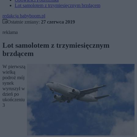
Lot samolotem z trzymiesięcznym brzdącem
redakcja babyboom.pl
Ostatnie zmiany:
27 czerwca 2019
reklama
Lot samolotem z trzymiesięcznym
brzdącem
W pierwszą
wielką
podroż mój
synek
wyruszył w
dzień po
ukończeniu
3