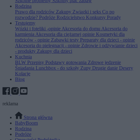
Szkolne problemy
Szkolny plac zabaw
Rodzina
Prawo dla rodziców
Zakupy
Związki i seks
Co po
rozwodzie?
Podróże
Rodzicielstwo
Konkursy
Porady
Testujemy
Wózki i foteliki -opinie
Akcesoria do domu
Akcesoria do
karmienia
Akcesoria dla ciężarnej opinie
Kosmetyki dla
rodziców - opinie
Zabawki testy
Preparaty dla dzieci - opinie
Akcesoria do pielęgnacji - opinie
Zdrowie i odżywianie dzieci
- produkty
Zakupy dla dzieci
Kuchnia
BLW
Przepisy
Podstawy gotowania
Zdrowe jedzenie
Śniadania
Lunchbox - do szkoły
Zupy
Drugie danie
Desery
Kolacje
Blog
reklama
Strona główna
BabyBoom
Rodzina
Podróże
Opowieści Podróżnika