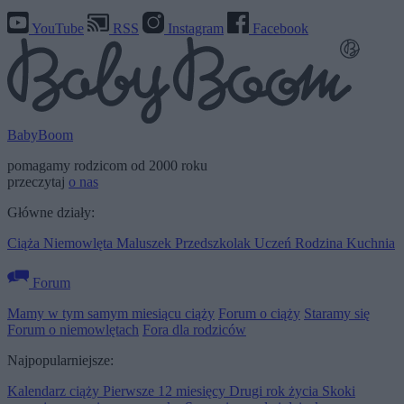
YouTube
RSS
Instagram
Facebook
BabyBoom
pomagamy rodzicom od 2000 roku
przeczytaj
o nas
Główne działy:
Ciąża
Niemowlęta
Maluszek
Przedszkolak
Uczeń
Rodzina
Kuchnia
Forum
Mamy w tym samym miesiącu ciąży
Forum o ciąży
Staramy się
Forum o niemowlętach
Fora dla rodziców
Najpopularniejsze:
Kalendarz ciąży
Pierwsze 12 miesięcy
Drugi rok życia
Skoki