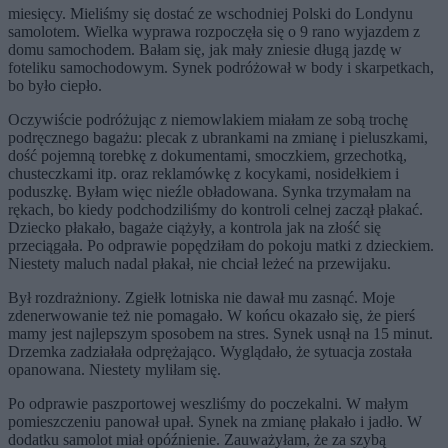
miesięcy. Mieliśmy się dostać ze wschodniej Polski do Londynu
samolotem. Wielka wyprawa rozpoczęła się o 9 rano wyjazdem z
domu samochodem. Bałam się, jak mały zniesie długą jazdę w
foteliku samochodowym. Synek podróżował w body i skarpetkach,
bo było ciepło.
Oczywiście podróżując z niemowlakiem miałam ze sobą trochę
podręcznego bagażu: plecak z ubrankami na zmianę i pieluszkami,
dość pojemną torebkę z dokumentami, smoczkiem, grzechotką,
chusteczkami itp. oraz reklamówkę z kocykami, nosidełkiem i
poduszkę. Byłam więc nieźle obładowana. Synka trzymałam na
rękach, bo kiedy podchodziliśmy do kontroli celnej zaczął płakać.
Dziecko płakało, bagaże ciążyły, a kontrola jak na złość się
przeciągała. Po odprawie popędziłam do pokoju matki z dzieckiem.
Niestety maluch nadal płakał, nie chciał leżeć na przewijaku.
Był rozdrażniony. Zgiełk lotniska nie dawał mu zasnąć. Moje
zdenerwowanie też nie pomagało. W końcu okazało się, że pierś
mamy jest najlepszym sposobem na stres. Synek usnął na 15 minut.
Drzemka zadziałała odprężająco. Wyglądało, że sytuacja została
opanowana. Niestety myliłam się.
Po odprawie paszportowej weszliśmy do poczekalni. W małym
pomieszczeniu panował upał. Synek na zmianę płakało i jadło. W
dodatku samolot miał opóźnienie. Zauważyłam, że za szybą