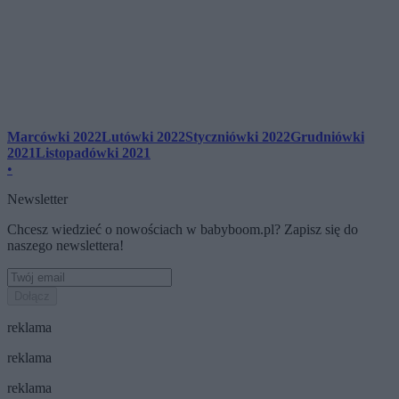
Marcówki 2022
Lutówki 2022
Styczniówki 2022
Grudniówki
2021
Listopadówki 2021
•
Newsletter
Chcesz wiedzieć o nowościach w babyboom.pl? Zapisz się do
naszego newslettera!
Dołącz
reklama
reklama
reklama