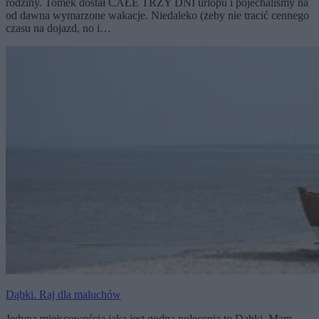
rodziny. Tomek dostał CAŁE TRZY DNI urlopu i pojechaliśmy na
od dawna wymarzone wakacje. Niedaleko (żeby nie tracić cennego
czasu na dojazd, no i…
Dąbki. Raj dla maluchów
Jedyną miejscowością jaka jest godna polecenia to Dąbki. Mam