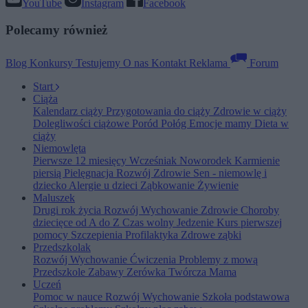
YouTube
Instagram
Facebook
Polecamy również
Blog
Konkursy
Testujemy
O nas
Kontakt
Reklama
Forum
Start
Ciąża
Kalendarz ciąży
Przygotowania do ciąży
Zdrowie w ciąży
Dolegliwości ciążowe
Poród
Połóg
Emocje mamy
Dieta w
ciąży
Niemowlęta
Pierwsze 12 miesięcy
Wcześniak
Noworodek
Karmienie
piersią
Pielęgnacja
Rozwój
Zdrowie
Sen - niemowlę i
dziecko
Alergie u dzieci
Ząbkowanie
Żywienie
Maluszek
Drugi rok życia
Rozwój
Wychowanie
Zdrowie
Choroby
dziecięce od A do Z
Czas wolny
Jedzenie
Kurs pierwszej
pomocy
Szczepienia
Profilaktyka
Zdrowe ząbki
Przedszkolak
Rozwój
Wychowanie
Ćwiczenia
Problemy z mową
Przedszkole
Zabawy
Zerówka
Twórcza Mama
Uczeń
Pomoc w nauce
Rozwój
Wychowanie
Szkoła podstawowa