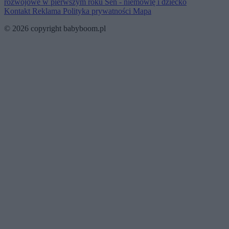
rozwojowe w pierwszym roku
Sen - niemowlę i dziecko
Kontakt
Reklama
Polityka prywatności
Mapa
© 2026 copyright babyboom.pl