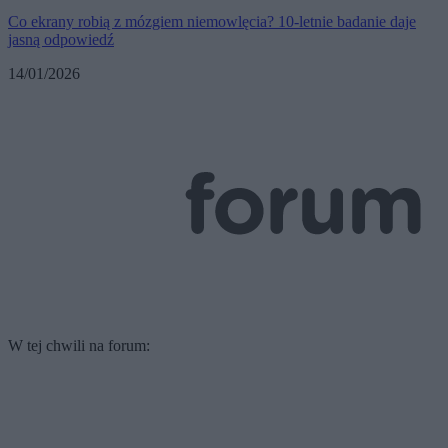
Co ekrany robią z mózgiem niemowlęcia? 10-letnie badanie daje
jasną odpowiedź
14/01/2026
W tej chwili na forum: