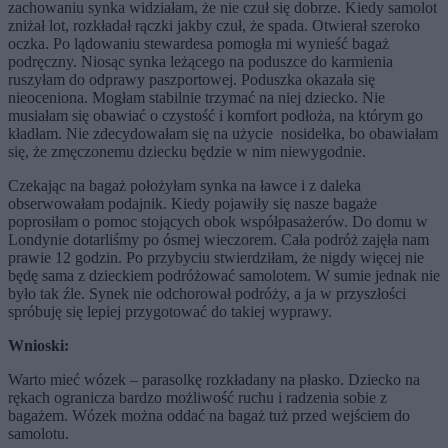
zachowaniu synka widziałam, że nie czuł się dobrze. Kiedy samolot
zniżał lot, rozkładał rączki jakby czuł, że spada. Otwierał szeroko
oczka. Po lądowaniu stewardesa pomogła mi wynieść bagaż
podręczny. Niosąc synka leżącego na poduszce do karmienia
ruszyłam do odprawy paszportowej. Poduszka okazała się
nieoceniona. Mogłam stabilnie trzymać na niej dziecko. Nie
musiałam się obawiać o czystość i komfort podłoża, na którym go
kładłam. Nie zdecydowałam się na użycie nosidełka, bo obawiałam
się, że zmęczonemu dziecku będzie w nim niewygodnie.
Czekając na bagaż położyłam synka na ławce i z daleka
obserwowałam podajnik. Kiedy pojawiły się nasze bagaże
poprosiłam o pomoc stojących obok współpasażerów. Do domu w
Londynie dotarliśmy po ósmej wieczorem. Cała podróż zajęła nam
prawie 12 godzin. Po przybyciu stwierdziłam, że nigdy więcej nie
będę sama z dzieckiem podróżować samolotem. W sumie jednak nie
było tak źle. Synek nie odchorował podróży, a ja w przyszłości
spróbuję się lepiej przygotować do takiej wyprawy.
Wnioski:
Warto mieć wózek – parasolkę rozkładany na płasko. Dziecko na
rękach ogranicza bardzo możliwość ruchu i radzenia sobie z
bagażem. Wózek można oddać na bagaż tuż przed wejściem do
samolotu.