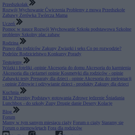
Przedszkolak
Rozwój
Wychowanie
Ćwiczenia
Problemy z mową
Przedszkole
Zabawy
Zerówka
Twórcza Mama
Uczeń
Pomoc w nauce
Rozwój
Wychowanie
Szkoła podstawowa
Szkolne
problemy
Szkolny plac zabaw
Rodzina
Prawo dla rodziców
Zakupy
Związki i seks
Co po rozwodzie?
Podróże
Rodzicielstwo
Konkursy
Porady
Testujemy
Wózki i foteliki -opinie
Akcesoria do domu
Akcesoria do karmienia
Akcesoria dla ciężarnej opinie
Kosmetyki dla rodziców - opinie
Zabawki testy
Preparaty dla dzieci - opinie
Akcesoria do pielęgnacji
- opinie
Zdrowie i odżywianie dzieci - produkty
Zakupy dla dzieci
Kuchnia
BLW
Przepisy
Podstawy gotowania
Zdrowe jedzenie
Śniadania
Lunchbox - do szkoły
Zupy
Drugie danie
Desery
Kolacje
Blog
Forum
Mamy w tym samym miesiącu ciąży
Forum o ciąży
Staramy się
Forum o niemowlętach
Fora dla rodziców