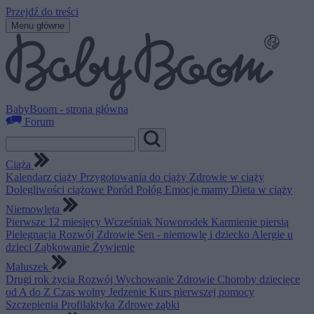
Przejdź do treści
Menu główne
BabyBoom - strona główna
Forum
Ciąża
Kalendarz ciąży
Przygotowania do ciąży
Zdrowie w ciąży
Dolegliwości ciążowe
Poród
Połóg
Emocje mamy
Dieta w ciąży
Niemowlęta
Pierwsze 12 miesięcy
Wcześniak
Noworodek
Karmienie piersią
Pielęgnacja
Rozwój
Zdrowie
Sen - niemowlę i dziecko
Alergie u
dzieci
Ząbkowanie
Żywienie
Maluszek
Drugi rok życia
Rozwój
Wychowanie
Zdrowie
Choroby dziecięce
od A do Z
Czas wolny
Jedzenie
Kurs pierwszej pomocy
Szczepienia
Profilaktyka
Zdrowe ząbki