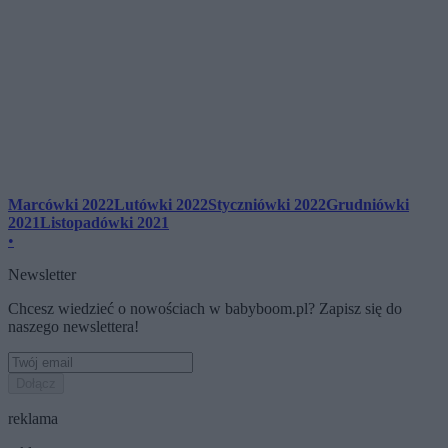
Marcówki 2022
Lutówki 2022
Styczniówki 2022
Grudniówki
2021
Listopadówki 2021
•
Newsletter
Chcesz wiedzieć o nowościach w babyboom.pl? Zapisz się do
naszego newslettera!
Dołącz
reklama