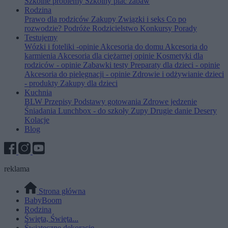
Szkolne problemy
Szkolny plac zabaw
Rodzina
Prawo dla rodziców
Zakupy
Związki i seks
Co po
rozwodzie?
Podróże
Rodzicielstwo
Konkursy
Porady
Testujemy
Wózki i foteliki -opinie
Akcesoria do domu
Akcesoria do
karmienia
Akcesoria dla ciężarnej opinie
Kosmetyki dla
rodziców - opinie
Zabawki testy
Preparaty dla dzieci - opinie
Akcesoria do pielęgnacji - opinie
Zdrowie i odżywianie dzieci
- produkty
Zakupy dla dzieci
Kuchnia
BLW
Przepisy
Podstawy gotowania
Zdrowe jedzenie
Śniadania
Lunchbox - do szkoły
Zupy
Drugie danie
Desery
Kolacje
Blog
reklama
Strona główna
BabyBoom
Rodzina
Święta, Święta...
Świateczne dekoracje