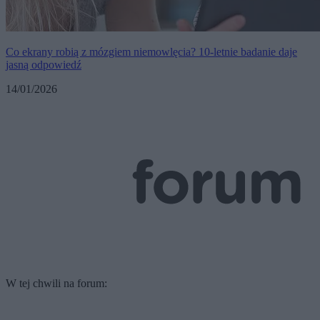
Co ekrany robią z mózgiem niemowlęcia? 10-letnie badanie daje
jasną odpowiedź
14/01/2026
W tej chwili na forum: