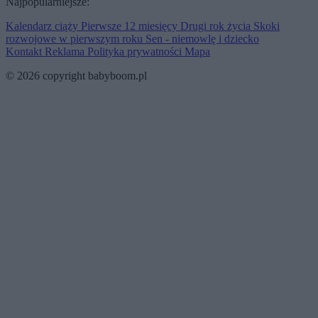
Najpopularniejsze:
Kalendarz ciąży
Pierwsze 12 miesięcy
Drugi rok życia
Skoki
rozwojowe w pierwszym roku
Sen - niemowlę i dziecko
Kontakt
Reklama
Polityka prywatności
Mapa
© 2026 copyright babyboom.pl