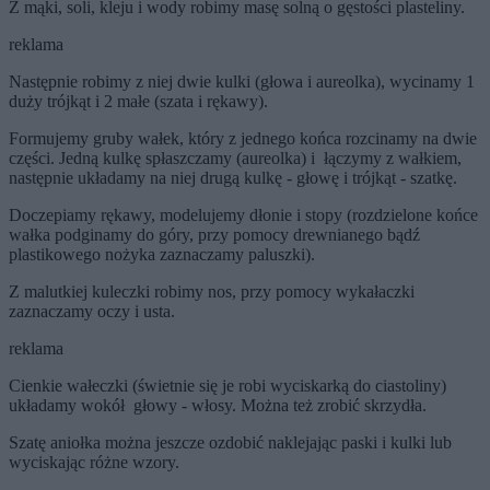
Z mąki, soli, kleju i wody robimy masę solną o gęstości plasteliny.
reklama
Następnie robimy z niej dwie kulki (głowa i aureolka), wycinamy 1
duży trójkąt i 2 małe (szata i rękawy).
Formujemy gruby wałek, który z jednego końca rozcinamy na dwie
części. Jedną kulkę spłaszczamy (aureolka) i łączymy z wałkiem,
następnie układamy na niej drugą kulkę - głowę i trójkąt - szatkę.
Doczepiamy rękawy, modelujemy dłonie i stopy (rozdzielone końce
wałka podginamy do góry, przy pomocy drewnianego bądź
plastikowego nożyka zaznaczamy paluszki).
Z malutkiej kuleczki robimy nos, przy pomocy wykałaczki
zaznaczamy oczy i usta.
reklama
Cienkie wałeczki (świetnie się je robi wyciskarką do ciastoliny)
układamy wokół głowy - włosy. Można też zrobić skrzydła.
Szatę aniołka można jeszcze ozdobić naklejając paski i kulki lub
wyciskając różne wzory.