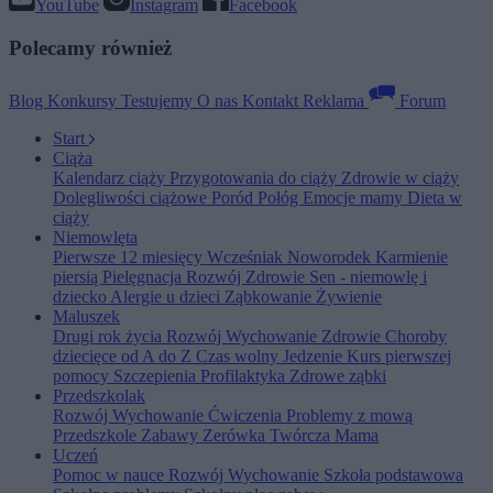
YouTube
Instagram
Facebook
Polecamy również
Blog
Konkursy
Testujemy
O nas
Kontakt
Reklama
Forum
Start
Ciąża
Kalendarz ciąży
Przygotowania do ciąży
Zdrowie w ciąży
Dolegliwości ciążowe
Poród
Połóg
Emocje mamy
Dieta w
ciąży
Niemowlęta
Pierwsze 12 miesięcy
Wcześniak
Noworodek
Karmienie
piersią
Pielęgnacja
Rozwój
Zdrowie
Sen - niemowlę i
dziecko
Alergie u dzieci
Ząbkowanie
Żywienie
Maluszek
Drugi rok życia
Rozwój
Wychowanie
Zdrowie
Choroby
dziecięce od A do Z
Czas wolny
Jedzenie
Kurs pierwszej
pomocy
Szczepienia
Profilaktyka
Zdrowe ząbki
Przedszkolak
Rozwój
Wychowanie
Ćwiczenia
Problemy z mową
Przedszkole
Zabawy
Zerówka
Twórcza Mama
Uczeń
Pomoc w nauce
Rozwój
Wychowanie
Szkoła podstawowa