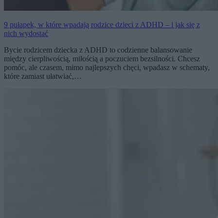
9 pułapek, w które wpadają rodzice dzieci z ADHD – i jak się z
nich wydostać
Bycie rodzicem dziecka z ADHD to codzienne balansowanie
między cierpliwością, miłością a poczuciem bezsilności. Chcesz
pomóc, ale czasem, mimo najlepszych chęci, wpadasz w schematy,
które zamiast ułatwiać,…