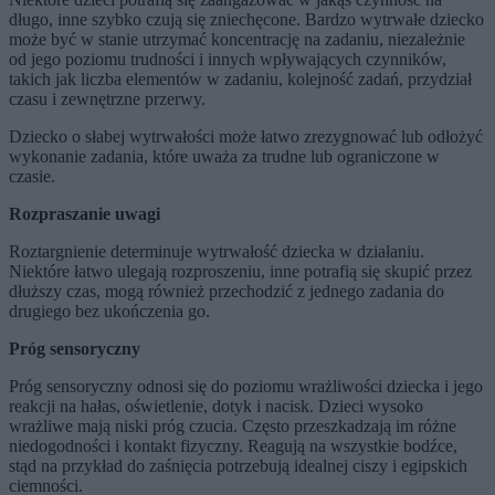
długo, inne szybko czują się zniechęcone. Bardzo wytrwałe dziecko
może być w stanie utrzymać koncentrację na zadaniu, niezależnie
od jego poziomu trudności i innych wpływających czynników,
takich jak liczba elementów w zadaniu, kolejność zadań, przydział
czasu i zewnętrzne przerwy.
Dziecko o słabej wytrwałości może łatwo zrezygnować lub odłożyć
wykonanie zadania, które uważa za trudne lub ograniczone w
czasie.
Rozpraszanie uwagi
Roztargnienie determinuje wytrwałość dziecka w działaniu.
Niektóre łatwo ulegają rozproszeniu, inne potrafią się skupić przez
dłuższy czas, mogą również przechodzić z jednego zadania do
drugiego bez ukończenia go.
Próg sensoryczny
Próg sensoryczny odnosi się do poziomu wrażliwości dziecka i jego
reakcji na hałas, oświetlenie, dotyk i nacisk. Dzieci wysoko
wrażliwe mają niski próg czucia. Często przeszkadzają im różne
niedogodności i kontakt fizyczny. Reagują na wszystkie bodźce,
stąd na przykład do zaśnięcia potrzebują idealnej ciszy i egipskich
ciemności.