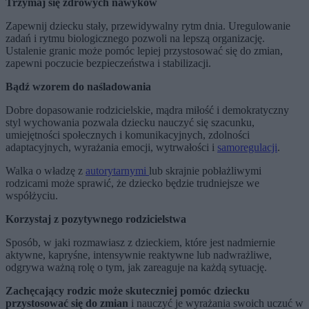
Trzymaj się zdrowych nawyków
Zapewnij dziecku stały, przewidywalny rytm dnia. Uregulowanie
zadań i rytmu biologicznego pozwoli na lepszą organizację.
Ustalenie granic może pomóc lepiej przystosować się do zmian,
zapewni poczucie bezpieczeństwa i stabilizacji.
Bądź wzorem do naśladowania
Dobre dopasowanie rodzicielskie, mądra miłość i demokratyczny
styl wychowania pozwala dziecku nauczyć się szacunku,
umiejętności społecznych i komunikacyjnych, zdolności
adaptacyjnych, wyrażania emocji, wytrwałości i
samoregulacji
.
Walka o władzę z
autorytarnymi
lub skrajnie pobłażliwymi
rodzicami może sprawić, że dziecko będzie trudniejsze we
współżyciu.
Korzystaj z pozytywnego rodzicielstwa
Sposób, w jaki rozmawiasz z dzieckiem, które jest nadmiernie
aktywne, kapryśne, intensywnie reaktywne lub nadwrażliwe,
odgrywa ważną rolę o tym, jak zareaguje na każdą sytuację.
Zachęcający rodzic może skuteczniej pomóc dziecku
przystosować się do zmian
i nauczyć je wyrażania swoich uczuć w