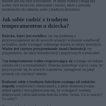
szkolne jest dla nich wyzwaniem. W domu rodzice i mogą być
wobec nich krytyczni, autorytarni i surowi, także z powodu
niezdolności do radzenia sobie z trudnym dzieckiem.
Jak sobie radzić z trudnym
temperamentem u dziecka?
Dziecko, które jest ruchliwe
, nie ma problemu z
przyzwyczajaniem się do nowych sytuacji i wykazuje wrażliwość
na bodźce, może wymagać większego dozoru ze strony dorosłych.
Ważne jest częstsze przypominanie zasad i instrukcji
czy
przypomnień, ale także konsekwencji i pozytywnych wzmocnień.
T
yp temperamentu wolno rozgrzewający się
wymaga od rodzica
cierpliwości i wyrozumiałości. Dziecko potrzebuje więcej czasu, by
przyzwyczaić się do nowych warunków, zareagować na jakąś
sytuację czy wyciszyć emocje.
Radzenie sobie z trudnym dzieckiem wymaga od rodziców
empatii,
wrażliwości i elastyczności, a także dostosowywania
metod opieki i dyscyplinowania tak, by wzbogacić osobistą
reaktywność i doświadczenia dziecka wobec świata. Co to znaczy?
Co robić?