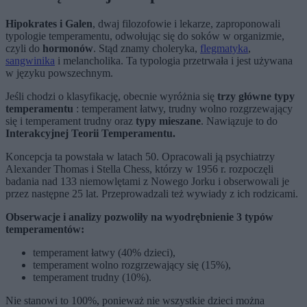
Hipokrates i Galen
, dwaj filozofowie i lekarze, zaproponowali
typologie temperamentu, odwołując się do soków w organizmie,
czyli do
hormonów
. Stąd znamy choleryka,
flegmatyka
,
sangwinika
i melancholika. Ta typologia przetrwała i jest używana
w języku powszechnym.
Jeśli chodzi o klasyfikację, obecnie wyróżnia się
trzy główne typy
temperamentu
: temperament łatwy, trudny wolno rozgrzewający
się i temperament trudny oraz
typy mieszane
. Nawiązuje to do
Interakcyjnej Teorii Temperamentu.
Koncepcja ta powstała w latach 50. Opracowali ją psychiatrzy
Alexander Thomas i Stella Chess, którzy w 1956 r. rozpoczęli
badania nad 133 niemowlętami z Nowego Jorku i obserwowali je
przez następne 25 lat. Przeprowadzali też wywiady z ich rodzicami.
Obserwacje i analizy pozwoliły na wyodrębnienie 3 typów
temperamentów:
temperament łatwy (40% dzieci),
temperament wolno rozgrzewający się (15%),
temperament trudny (10%).
Nie stanowi to 100%, ponieważ nie wszystkie dzieci można