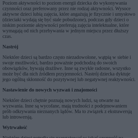
Poziom aktywności to poziom energii dziecka do wykonywania
czynności oraz preferowany przez nie rodzaj aktywności. Wysoce
aktywne dzieci lubią zajęcia, które angażują je fizycznie i umysłowo
(dzieciaki wydają się być stale pobudzone), podczas gdy dzieci o
niskim poziomie aktywności preferują zajęcia intelektualne, które
wymagają od nich przebywania w jednym miejscu przez dłuższy
czas.
Nastrój
Niektóre dzieci są bardzo często niezadowolone, wątpią w siebie i
swoje możliwości, bardzo poważnie podchodzą do swoich
obowiązków, bywają drażliwe. Inne są zwykle radosne, wszystko
może być dla nich źródłem przyjemności. Nastrój dziecka dyktuje
jego ogólną skłonność do pozytywnej lub negatywnej reaktywności.
Nastawienie do nowych wyzwań i znajomości
Niektóre dzieci chętnie poznają nowych ludzi, są otwarte na
wyzwania. Inne są wycofane, mają trudności z podejmowaniem
prób odkrywania nieznanych lądów. Ma to związek z ekstrawersją
lub introwersją.
Wytrwałość
Niektóre dzieci potrafią się zaangażować w jakąś czynność na