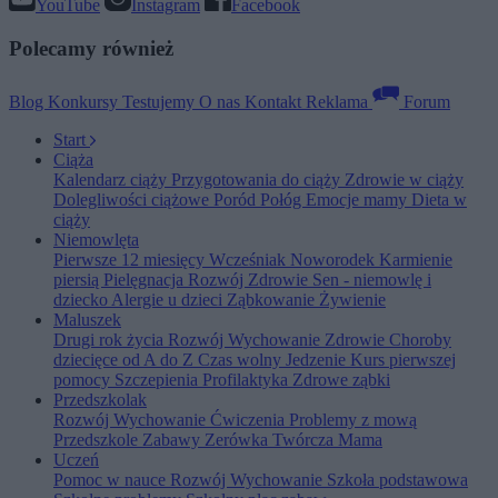
YouTube
Instagram
Facebook
Polecamy również
Blog
Konkursy
Testujemy
O nas
Kontakt
Reklama
Forum
Start
Ciąża
Kalendarz ciąży
Przygotowania do ciąży
Zdrowie w ciąży
Dolegliwości ciążowe
Poród
Połóg
Emocje mamy
Dieta w
ciąży
Niemowlęta
Pierwsze 12 miesięcy
Wcześniak
Noworodek
Karmienie
piersią
Pielęgnacja
Rozwój
Zdrowie
Sen - niemowlę i
dziecko
Alergie u dzieci
Ząbkowanie
Żywienie
Maluszek
Drugi rok życia
Rozwój
Wychowanie
Zdrowie
Choroby
dziecięce od A do Z
Czas wolny
Jedzenie
Kurs pierwszej
pomocy
Szczepienia
Profilaktyka
Zdrowe ząbki
Przedszkolak
Rozwój
Wychowanie
Ćwiczenia
Problemy z mową
Przedszkole
Zabawy
Zerówka
Twórcza Mama
Uczeń
Pomoc w nauce
Rozwój
Wychowanie
Szkoła podstawowa