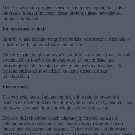
Dzieci z wysokim progiem sensorycznym nie niepokoi hałaśliwe
otoczenie, kontakt fizyczny, często preferują jasne oświetlenie i
mnogość bodźców.
Intensywność reakcji
Sposób, w jaki dziecko reaguje na bodźce sensoryczne, różni się w
zależności od jego wrażliwości na bodźce.
Niektóre maluchy głośno wyrażają radość czy smutek (mają wysoką
wrażliwość na bodźce środowiskowe). U innych dzieci nie
obserwuje się takich reakcji nawet w intensywnych sytuacjach,
czasami ciężko też powiedzieć, co czują (dzieci z niską
wrażliwością).
Elastyczność
Elastyczność, inaczej adaptacyjność, odnosi się do otwartości
dziecka na różne bodźce. Niektóre szybko i łatwo przystosowują się
do nowych sytuacji, inne potrzebuje na to więcej czasu.
Dzieci o dużych zdolnościach adaptacyjnych przechodzą od
jednego nowego doświadczenia, osoby, rutyny i środowiska do
innego bez większego zamieszania. Dzieci o słabych zdolnościach
przystosowawczych łatwo się frustrują, denerwują, potrzebują czasu