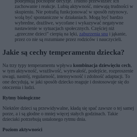
podejmują pochopne decyzje. Trudno przewidzieć ich
zachowanie i reakcje. Lubią aktywność, miewają trudności w
skupieniu. Nie potrafią funkcjonować w sposób rutynowy,
wolą być spontaniczne w działaniach. Mogą być bardzo
wybredne, drażliwe, wycofane i wykazywać negatywne
nastawienie w sytuacjach społecznych. Częściej niż
„grzeczne dzieci” cierpią na lęki,
zaburzenia snu
i jąkanie,
przez co nie są rozumiane przez rodziców i nauczycieli.
Jakie są cechy temperamentu dziecka?
Na trzy typy temperamentu wpływa
kombinacja dziewięciu cech
,
w tym aktywność, wrażliwość, wytrwałość, podejście, rozproszenie
uwagi, nastrój, regularność, intensywność i zdolność adaptacji. To
one decydują, w jaki sposób dziecko reaguje i dostosowuje się do
otoczenia i ludzi.
Rytmy biologiczne
Niektóre dzieci są przewidywalne, kładą się spać zawsze o tej samej
porze, a i są głodne o mniej więcej stałych godzinach. Takie
dzieciaki potrzebują ustalonego rytmu dnia.
Poziom aktywności