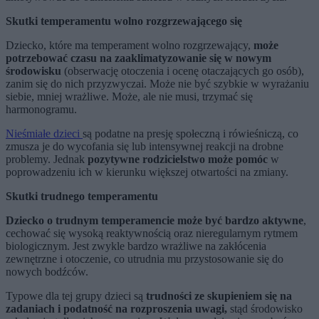
Skutki temperamentu wolno rozgrzewającego się
Dziecko, które ma temperament wolno rozgrzewający,
może
potrzebować czasu na zaaklimatyzowanie się w nowym
środowisku
(obserwację otoczenia i ocenę otaczających go osób),
zanim się do nich przyzwyczai. Może nie być szybkie w wyrażaniu
siebie, mniej wrażliwe. Może, ale nie musi, trzymać się
harmonogramu.
Nieśmiałe dzieci
są podatne na presję społeczną i rówieśniczą, co
zmusza je do wycofania się lub intensywnej reakcji na drobne
problemy. Jednak
pozytywne rodzicielstwo może pomóc
w
poprowadzeniu ich w kierunku większej otwartości na zmiany.
Skutki trudnego temperamentu
Dziecko o trudnym temperamencie może być bardzo aktywne
,
cechować się wysoką reaktywnością oraz nieregularnym rytmem
biologicznym. Jest zwykle bardzo wrażliwe na zakłócenia
zewnętrzne i otoczenie, co utrudnia mu przystosowanie się do
nowych bodźców.
Typowe dla tej grupy dzieci są
trudności ze skupieniem się na
zadaniach i podatność na rozproszenia uwagi,
stąd środowisko