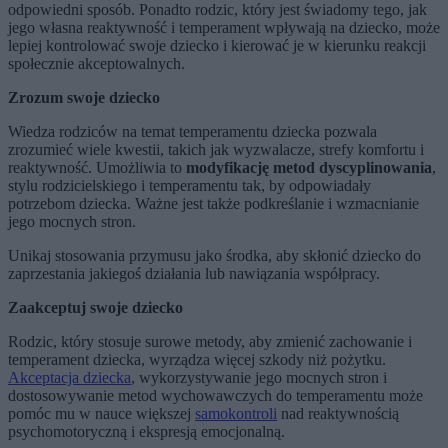
odpowiedni sposób. Ponadto rodzic, który jest świadomy tego, jak
jego własna reaktywność i temperament wpływają na dziecko, może
lepiej kontrolować swoje dziecko i kierować je w kierunku reakcji
społecznie akceptowalnych.
Zrozum swoje dziecko
Wiedza rodziców na temat temperamentu dziecka pozwala
zrozumieć wiele kwestii, takich jak wyzwalacze, strefy komfortu i
reaktywność. Umożliwia to
modyfikację metod dyscyplinowania
,
stylu rodzicielskiego i temperamentu tak, by odpowiadały
potrzebom dziecka. Ważne jest także podkreślanie i wzmacnianie
jego mocnych stron.
Unikaj stosowania przymusu jako środka, aby skłonić dziecko do
zaprzestania jakiegoś działania lub nawiązania współpracy.
Zaakceptuj swoje dziecko
Rodzic, który stosuje surowe metody, aby zmienić zachowanie i
temperament dziecka, wyrządza więcej szkody niż pożytku.
Akceptacja dziecka
, wykorzystywanie jego mocnych stron i
dostosowywanie metod wychowawczych do temperamentu może
pomóc mu w nauce większej
samokontroli
nad reaktywnością
psychomotoryczną i ekspresją emocjonalną.