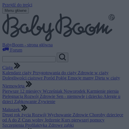
Przejdź do treści
Menu główne
BabyBoom - strona główna
Forum
Ciąża
Kalendarz ciąży
Przygotowania do ciąży
Zdrowie w ciąży
Dolegliwości ciążowe
Poród
Połóg
Emocje mamy
Dieta w ciąży
Niemowlęta
Pierwsze 12 miesięcy
Wcześniak
Noworodek
Karmienie piersią
Pielęgnacja
Rozwój
Zdrowie
Sen - niemowlę i dziecko
Alergie u
dzieci
Ząbkowanie
Żywienie
Maluszek
Drugi rok życia
Rozwój
Wychowanie
Zdrowie
Choroby dziecięce
od A do Z
Czas wolny
Jedzenie
Kurs pierwszej pomocy
Szczepienia
Profilaktyka
Zdrowe ząbki