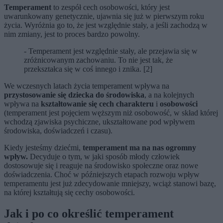
Temperament
to zespół cech osobowości, który jest
uwarunkowany genetycznie, ujawnia się już w pierwszym roku
życia. Wyróżnia go to, że jest względnie stały, a jeśli zachodzą w
nim zmiany, jest to proces bardzo powolny.
- Temperament jest względnie stały, ale przejawia się w
zróżnicowanym zachowaniu. To nie jest tak, że
przekształca się w coś innego i znika. [2]
We wczesnych latach życia temperament wpływa na
przystosowanie się dziecka do środowiska
, a na kolejnych
wpływa na
kształtowanie się cech charakteru
i
osobowości
(temperament jest pojęciem węższym niż osobowość, w skład której
wchodzą zjawiska psychiczne, ukształtowane pod wpływem
środowiska, doświadczeń i czasu).
Kiedy jesteśmy dziećmi,
temperament ma na nas ogromny
wpływ.
Decyduje o tym, w jaki sposób młody człowiek
dostosowuje się i reaguje na środowisko społeczne oraz nowe
doświadczenia. Choć w późniejszych etapach rozwoju wpływ
temperamentu jest już zdecydowanie mniejszy, wciąż stanowi bazę,
na której kształtują się cechy osobowości.
Jak i po co określić temperament