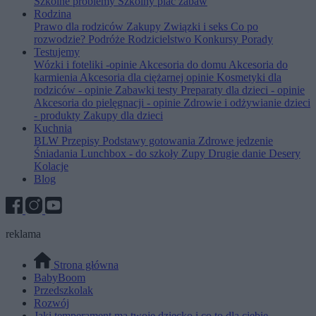
Szkolne problemy
Szkolny plac zabaw
Rodzina
Prawo dla rodziców
Zakupy
Związki i seks
Co po
rozwodzie?
Podróże
Rodzicielstwo
Konkursy
Porady
Testujemy
Wózki i foteliki -opinie
Akcesoria do domu
Akcesoria do
karmienia
Akcesoria dla ciężarnej opinie
Kosmetyki dla
rodziców - opinie
Zabawki testy
Preparaty dla dzieci - opinie
Akcesoria do pielęgnacji - opinie
Zdrowie i odżywianie dzieci
- produkty
Zakupy dla dzieci
Kuchnia
BLW
Przepisy
Podstawy gotowania
Zdrowe jedzenie
Śniadania
Lunchbox - do szkoły
Zupy
Drugie danie
Desery
Kolacje
Blog
reklama
Strona główna
BabyBoom
Przedszkolak
Rozwój
Jaki temperament ma twoje dziecko i co to dla ciebie