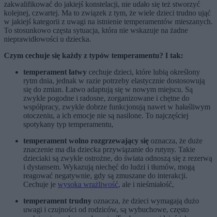
zakwalifikować do jakiejś konstelacji, nie udało się też stworzyć
kolejnej, czwartej. Ma to związek z tym, że wiele dzieci trudno ująć
w jakiejś kategorii z uwagi na istnienie temperamentów mieszanych.
To stosunkowo częsta sytuacja, która nie wskazuje na żadne
nieprawidłowości u dziecka.
Czym cechuje się każdy z typów temperamentu? I tak:
temperament łatwy
cechuje dzieci, które lubią określony
rytm dnia, jednak w razie potrzeby elastycznie dostosowują
się do zmian. Łatwo adaptują się w nowym miejscu. Są
zwykle pogodne i radosne, zorganizowane i chętne do
współpracy, zwykle dobrze funkcjonują nawet w hałaśliwym
otoczeniu, a ich emocje nie są nasilone. To najczęściej
spotykany typ temperamentu,
temperament wolno rozgrzewający się
oznacza, że duże
znaczenie ma dla dziecka przywiązanie do rutyny. Takie
dzieciaki są zwykle ostrożne, do świata odnoszą się z rezerwą
i dystansem. Wykazują niechęć do ludzi i tłumów, mogą
reagować negatywnie, gdy są zmuszane do interakcji.
Cechuje je
wysoka wrażliwość
, ale i nieśmiałość,
temperament trudny
oznacza, że dzieci wymagają dużo
uwagi i czujności od rodziców, są wybuchowe, często