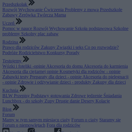
Przedszkolak
Rozwój
Wychowanie
Ćwiczenia
Problemy z mową
Przedszkole
Zabawy
Zerówka
Twórcza Mama
Uczeń
Pomoc w nauce
Rozwój
Wychowanie
Szkoła podstawowa
Szkolne
problemy
Szkolny plac zabaw
Rodzina
Prawo dla rodziców
Zakupy
Związki i seks
Co po rozwodzie?
Podróże
Rodzicielstwo
Konkursy
Porady
Testujemy
Wózki i foteliki -opinie
Akcesoria do domu
Akcesoria do karmienia
Akcesoria dla ciężarnej opinie
Kosmetyki dla rodziców - opinie
Zabawki testy
Preparaty dla dzieci - opinie
Akcesoria do pielęgnacji
- opinie
Zdrowie i odżywianie dzieci - produkty
Zakupy dla dzieci
Kuchnia
BLW
Przepisy
Podstawy gotowania
Zdrowe jedzenie
Śniadania
Lunchbox - do szkoły
Zupy
Drugie danie
Desery
Kolacje
Blog
Forum
Mamy w tym samym miesiącu ciąży
Forum o ciąży
Staramy się
Forum o niemowlętach
Fora dla rodziców