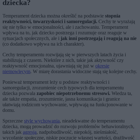
dziecka?
Temperament dziecka można określić na podstawie
stopnia
reaktywności, towarzyskości i samoregulacji.
Cechy te wyrażają
się nie tylko w emocjonalności, ale i zachowaniu. Temperament
wpływa na to, jak dziecko postrzega i rozumuje oraz reaguje w
sytuacjach społecznych, ale i
jak inni postrzegają i reagują na nie
(co dodatkowo wpływa na ich charakter).
Cechy temperamentu rozwijają się w pierwszych latach życia i
stabilizują z czasem. Niektóre z nich, takie jak aktywność czy
reaktywność emocjonalna, ujawniają się już w
okresie
niemowlęcym
. W miarę dorastania widoczne stają się kolejne cechy.
Ponieważ temperament leży u podstaw reaktywności i
samoregulacji, zrozumienie cech typowych dla temperamentu
dziecka pozwala
zapobiec niepotrzebnemu stresowi.
Wiedza ta,
ale także empatia, zrozumienie, jasna komunikacja i granice
ułatwiają rodzicom wychowanie, wpływają na funkcjonowanie w
domu.
Sprzeczne
style wychowania
, nieadekwatne do temperamentu
dziecka, mogą prowadzić do rozwoju problemów behawioralnych,
takich jak
agresja
, nadpobudliwość, niepokój, nieśmiałość,
wycofanie społeczne, niskie poczucie własnej wartości, drażliwość