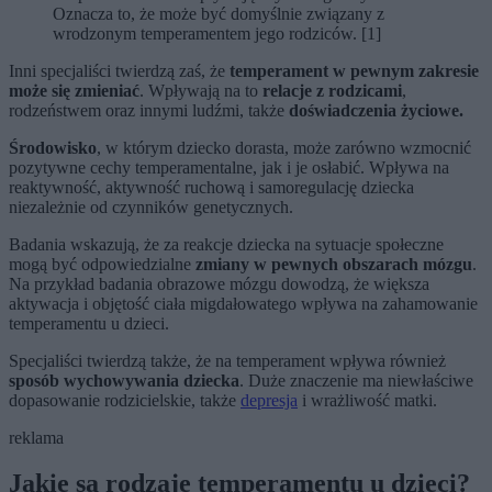
Oznacza to, że może być domyślnie związany z
wrodzonym temperamentem jego rodziców. [1]
Inni specjaliści twierdzą zaś, że
temperament w pewnym zakresie
może się zmieniać
. Wpływają na to
relacje z rodzicami
,
rodzeństwem oraz innymi ludźmi, także
doświadczenia życiowe.
Środowisko
, w którym dziecko dorasta, może zarówno wzmocnić
pozytywne cechy temperamentalne, jak i je osłabić. Wpływa na
reaktywność, aktywność ruchową i samoregulację dziecka
niezależnie od czynników genetycznych.
Badania wskazują, że za reakcje dziecka na sytuacje społeczne
mogą być odpowiedzialne
zmiany w pewnych obszarach mózgu
.
Na przykład badania obrazowe mózgu dowodzą, że większa
aktywacja i objętość ciała migdałowatego wpływa na zahamowanie
temperamentu u dzieci.
Specjaliści twierdzą także, że na temperament wpływa również
sposób wychowywania dziecka
. Duże znaczenie ma niewłaściwe
dopasowanie rodzicielskie, także
depresja
i wrażliwość matki.
reklama
Jakie są rodzaje temperamentu u dzieci?