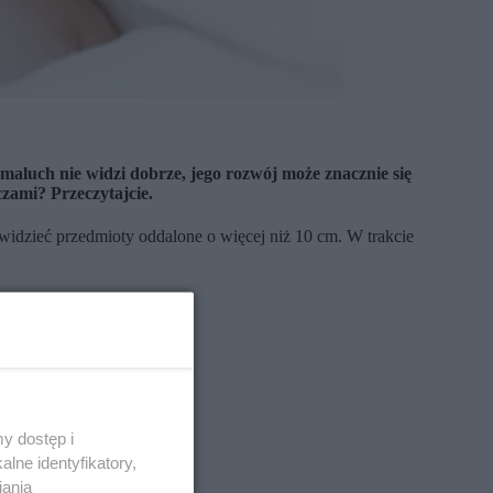
maluch nie widzi dobrze, jego rozwój może znacznie się
zami? Przeczytajcie.
 widzieć przedmioty oddalone o więcej niż 10 cm. W trakcie
y dostęp i
lne identyfikatory,
iania