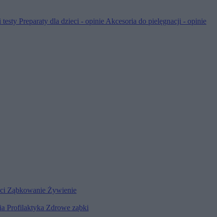
 testy
Preparaty dla dzieci - opinie
Akcesoria do pielęgnacji - opinie
eci
Ząbkowanie
Żywienie
ia
Profilaktyka
Zdrowe ząbki