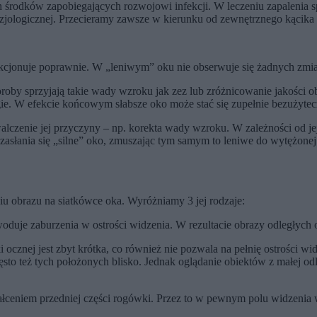
ch środków zapobiegających rozwojowi infekcji. W leczeniu zapalenia
izjologicznej. Przecieramy zawsze w kierunku od zewnętrznego kącika 
nkcjonuje poprawnie. W „leniwym” oku nie obserwuje się żadnych zmi
oroby sprzyjają takie wady wzroku jak zez lub zróżnicowanie jakości
rugie. W efekcie końcowym słabsze oko może stać się zupełnie bezużytec
czenie jej przyczyny – np. korekta wady wzroku. W zależności od jej
zasłania się „silne” oko, zmuszając tym samym to leniwe do wytężonej
obrazu na siatkówce oka. Wyróżniamy 3 jej rodzaje:
woduje zaburzenia w ostrości widzenia. W rezultacie obrazy odległych
ocznej jest zbyt krótka, co również nie pozwala na pełnię ostrości w
ęsto też tych położonych blisko. Jednak oglądanie obiektów z małej 
ceniem przedniej części rogówki. Przez to w pewnym polu widzenia wy