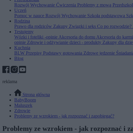
Rozwój
Wychowanie
Ćwiczenia
Problemy z mową
Przedszko
Uczeń
Pomoc w nauce
Rozwój
Wychowanie
Szkoła podstawowa
Szk
Rodzina
Prawo dla rodziców
Zakupy
Związki i seks
Co po rozwodzie?
Testujemy
Wózki i foteliki -opinie
Akcesoria do domu
Akcesoria do karm
opinie
Zdrowie i odżywianie dzieci - produkty
Zakupy dla dzie
Kuchnia
BLW
Przepisy
Podstawy gotowania
Zdrowe jedzenie
Śniadan
Blog
reklama
Strona główna
BabyBoom
Maluszek
Zdrowie
Problemy ze wzrokiem - jak rozpoznać i zapobiegać?
Problemy ze wzrokiem - jak rozpoznać i z