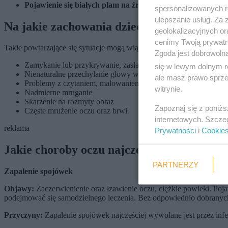
Pojawienie się białych plam na źrenicy
może (ale nie musi!)
spersonalizowanych re
ulepszanie usług. Za
Na jakie zachowania dzieci zwrócić uwagę
geolokalizacyjnych or
cenimy Twoją prywatno
Takie powtarzające się sytuacje mogą wiązać się z dolegliwościami 
Zgoda jest dobrowoln
Zamykanie lub przykrywanie, zasłanianie jednego oka
się w lewym dolnym r
Nienaturalne przechylanie głowy w bok lub w przód
ale masz prawo sprzec
Problemy z czytaniem, malowaniem – pracami, które wymagają
witrynie.
Nadmierne mruganie
Skarżenie na rozmyty obraz
Zapoznaj się z poniż
Częste mrużenie oczu oraz brwi
internetowych. Szcze
reklama
Prywatności
i
Cookie
Jakie choroby oczu najczęściej pojawiają s
PARTNERZY
Zapalenie spojówek
Objawy:
Zaczerwienienie oraz łzawienie oczu, ciężkie powieki. Poja
podejmować się samodzielnego leczenia. Bez odpowiednio dobranych 
Przyczyny:
Zapalenie spojówek najczęściej wywołane jest przez infe