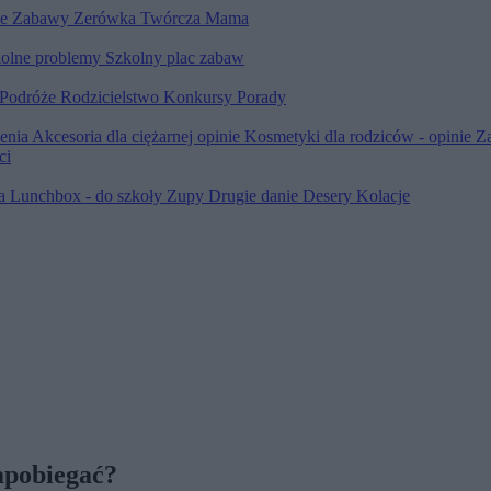
le
Zabawy
Zerówka
Twórcza Mama
olne problemy
Szkolny plac zabaw
Podróże
Rodzicielstwo
Konkursy
Porady
ienia
Akcesoria dla ciężarnej opinie
Kosmetyki dla rodziców - opinie
Z
ci
ia
Lunchbox - do szkoły
Zupy
Drugie danie
Desery
Kolacje
apobiegać?