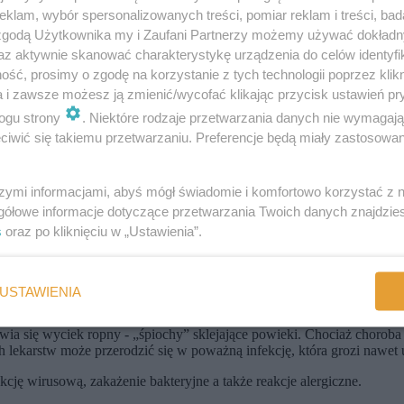
 wiązać się ze zmianami nowotworowymi
klam, wybór spersonalizowanych treści, pomiar reklam i treści, bad
 zgodą Użytkownika my i Zaufani Partnerzy możemy używać dokład
?
az aktywnie skanować charakterystykę urządzenia do celów identyfi
ść, prosimy o zgodę na korzystanie z tych technologii poprzez klikn
narządu wzroku:
a i zawsze możesz ją zmienić/wycofać klikając przycisk ustawień pr
ogu strony
. Niektóre rodzaje przetwarzania danych nie wymagaj
iwić się takiemu przetwarzaniu. Preferencje będą miały zastosowania
 skupienia wzroku na bliskich przedmiotach
szymi informacjami, abyś mógł świadomie i komfortowo korzystać z
gółowe informacje dotyczące przetwarzania Twoich danych znajdzi
s
oraz po kliknięciu w „Ustawienia”.
ię u dzieci?
USTAWIENIA
wia się wyciek ropny - „śpiochy” sklejające powieki. Chociaż choroba t
lekarstw może przerodzić się w poważną infekcję, która grozi nawet 
kcję wirusową, zakażenie bakteryjne a także reakcje alergiczne.