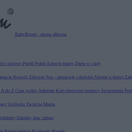
BabyBoom - strona główna
ści ciążowe
Poród
Połóg
Emocje mamy
Dieta w ciąży
ęgnacja
Rozwój
Zdrowie
Sen - niemowlę i dziecko
Alergie u dzieci
Ząb
d A do Z
Czas wolny
Jedzenie
Kurs pierwszej pomocy
Szczepienia
Pro
awy
Zerówka
Twórcza Mama
problemy
Szkolny plac zabaw
że
Rodzicielstwo
Konkursy
Porady