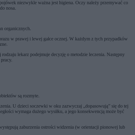
 spojówek niezwykle ważna jest higiena. Oczy należy przemywać co
do nosa.
an organicznych.
 obrazu w prawej i lewej gałce ocznej. W każdym z tych przypadków
zne.
 rodzaju lekarz podejmuje decyzję o metodzie leczenia. Następny
 pracy.
 obiektów są rozmyte.
idzenia. U dzieci soczewki w oku zazwyczaj „dopasowują” się do tej
odległości wymaga dużego wysiłku, a jego konsekwencją może być
stępują zaburzenia ostrości widzenia (w orientacji pionowej lub