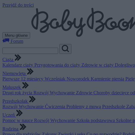
Przejdź do treści
Menu główne
Forum
Ciąża
Kalendarz ciąży
Przygotowania do ciąży
Zdrowie w ciąży
Dolegliwo
Niemowlęta
Pierwsze 12 miesięcy
Wcześniak
Noworodek
Karmienie piersią
Piel
Maluszek
Drugi rok życia
Rozwój
Wychowanie
Zdrowie
Choroby dziecięce o
Przedszkolak
Rozwój
Wychowanie
Ćwiczenia
Problemy z mową
Przedszkole
Zab
Uczeń
Pomoc w nauce
Rozwój
Wychowanie
Szkoła podstawowa
Szkolne 
Rodzina
Prawo dla rodziców
Zakupy
Związki i seks
Co po rozwodzie?
Podró