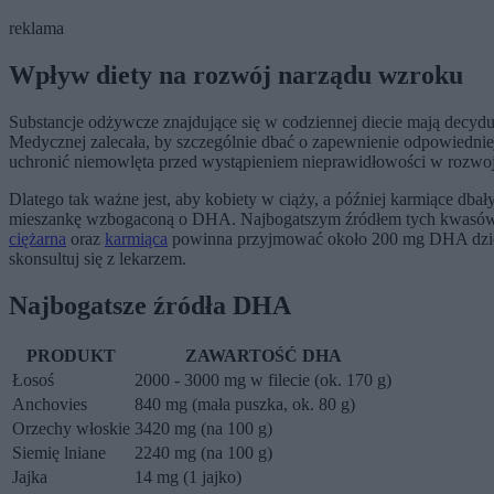
reklama
Wpływ diety na rozwój narządu wzroku
Substancje odżywcze znajdujące się w codziennej diecie mają dec
Medycznej zalecała, by szczególnie dbać o zapewnienie odpowiedn
uchronić niemowlęta przed wystąpieniem nieprawidłowości w rozwoju 
Dlatego tak ważne jest, aby kobiety w ciąży, a później karmiące db
mieszankę wzbogaconą o DHA. Najbogatszym źródłem tych kwasów są r
ciężarna
oraz
karmiąca
powinna przyjmować około 200 mg DHA dzienn
skonsultuj się z lekarzem.
Najbogatsze źródła DHA
PRODUKT
ZAWARTOŚĆ DHA
Łosoś
2000 - 3000 mg w filecie (ok. 170 g)
Anchovies
840 mg (mała puszka, ok. 80 g)
Orzechy włoskie
3420 mg (na 100 g)
Siemię lniane
2240 mg (na 100 g)
Jajka
14 mg (1 jajko)