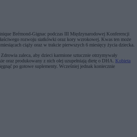
minique Brémond-Gignac podczas III Międzynarodowej Konferencji
łaściwego rozwoju siatkówki oraz kory wzrokowej. Kwas ten może
iesiącach ciąży oraz w trakcie pierwszych 6 miesięcy życia dziecka.
 Zdrowia zaleca, aby dzieci karmione sztucznie otrzymywały
ie oraz produkowany z nich olej uzupełniają dietę o DHA.
Kobieta
gnąć po gotowe suplementy. Wcześniej jednak koniecznie