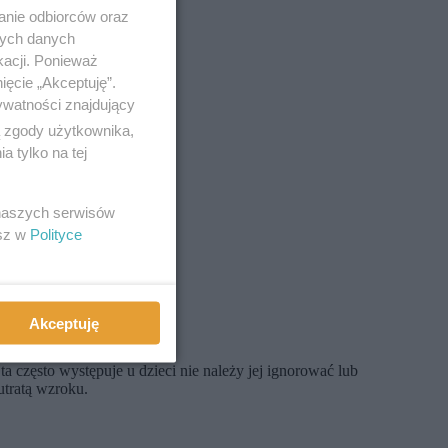
anie odbiorców oraz
nych danych
kacji. Ponieważ
ięcie „Akceptuję”.
ywatności znajdujący
ą zgody użytkownika,
 tylko na tej
 naszych serwisów
esz w
Polityce
Akceptuję
a często występuje u dzieci nie należy jej ignorować lub
utratą wzroku.