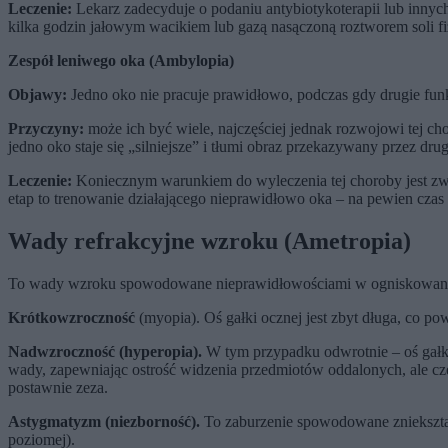
Leczenie:
Lekarz zadecyduje o podaniu antybiotykoterapii lub inny
kilka godzin jałowym wacikiem lub gazą nasączoną roztworem soli f
Zespół leniwego oka (Ambylopia)
Objawy:
Jedno oko nie pracuje prawidłowo, podczas gdy drugie fu
Przyczyny:
może ich być wiele, najczęściej jednak rozwojowi tej ch
jedno oko staje się „silniejsze” i tłumi obraz przekazywany przez d
Leczenie:
Koniecznym warunkiem do wyleczenia tej choroby jest zwal
etap to trenowanie działającego nieprawidłowo oka – na pewien czas 
Wady refrakcyjne wzroku (Ametropia)
To wady wzroku spowodowane nieprawidłowościami w ogniskowaniu 
Krótkowzroczność
(myopia). Oś gałki ocznej jest zbyt długa, co po
Nadwzroczność (hyperopia).
W tym przypadku odwrotnie – oś gałki 
wady, zapewniając ostrość widzenia przedmiotów oddalonych, ale cz
postawnie zeza.
Astygmatyzm (niezborność).
To zaburzenie spowodowane zniekształ
poziomej).