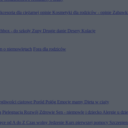
kcesoria dla ciężarnej opinie
Kosmetyki dla rodziców - opinie
Zabawki
hbox - do szkoły
Zupy
Drugie danie
Desery
Kolacje
m o niemowlętach
Fora dla rodziców
egliwości ciążowe
Poród
Połóg
Emocje mamy
Dieta w ciąży
ią
Pielęgnacja
Rozwój
Zdrowie
Sen - niemowlę i dziecko
Alergie u dzi
ięce od A do Z
Czas wolny
Jedzenie
Kurs pierwszej pomocy
Szczepien