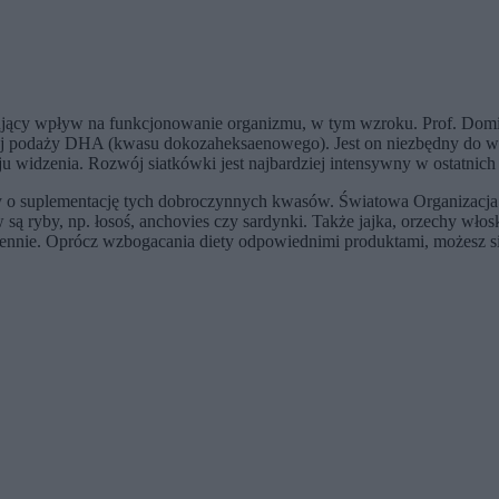
ydujący wpływ na funkcjonowanie organizmu, w tym wzroku. Prof. Do
iej podaży DHA (kwasu dokozaheksaenowego). Jest on niezbędny do w
widzenia. Rozwój siatkówki jest najbardziej intensywny w ostatnich m
ały o suplementację tych dobroczynnych kwasów. Światowa Organizacja
yby, np. łosoś, anchovies czy sardynki. Także jajka, orzechy włosk
ie. Oprócz wzbogacania diety odpowiednimi produktami, możesz się