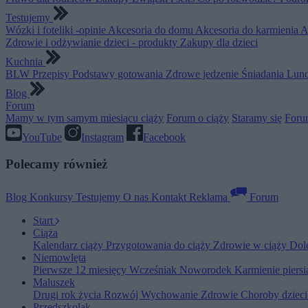
Testujemy
Wózki i foteliki -opinie
Akcesoria do domu
Akcesoria do karmienia
A
Zdrowie i odżywianie dzieci - produkty
Zakupy dla dzieci
Kuchnia
BLW
Przepisy
Podstawy gotowania
Zdrowe jedzenie
Śniadania
Lunc
Blog
Forum
Mamy w tym samym miesiącu ciąży
Forum o ciąży
Staramy się
Foru
YouTube
Instagram
Facebook
Polecamy również
Blog
Konkursy
Testujemy
O nas
Kontakt
Reklama
Forum
Start
Ciąża
Kalendarz ciąży
Przygotowania do ciąży
Zdrowie w ciąży
Dol
Niemowlęta
Pierwsze 12 miesięcy
Wcześniak
Noworodek
Karmienie piers
Maluszek
Drugi rok życia
Rozwój
Wychowanie
Zdrowie
Choroby dziec
Przedszkolak