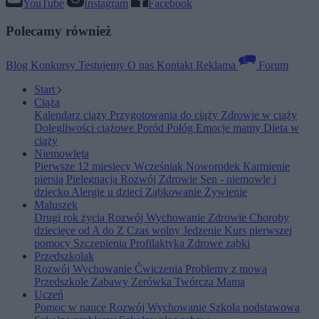
YouTube
Instagram
Facebook
Polecamy również
Blog
Konkursy
Testujemy
O nas
Kontakt
Reklama
Forum
Start
Ciąża
Kalendarz ciąży
Przygotowania do ciąży
Zdrowie w ciąży
Dolegliwości ciążowe
Poród
Połóg
Emocje mamy
Dieta w
ciąży
Niemowlęta
Pierwsze 12 miesięcy
Wcześniak
Noworodek
Karmienie
piersią
Pielęgnacja
Rozwój
Zdrowie
Sen - niemowlę i
dziecko
Alergie u dzieci
Ząbkowanie
Żywienie
Maluszek
Drugi rok życia
Rozwój
Wychowanie
Zdrowie
Choroby
dziecięce od A do Z
Czas wolny
Jedzenie
Kurs pierwszej
pomocy
Szczepienia
Profilaktyka
Zdrowe ząbki
Przedszkolak
Rozwój
Wychowanie
Ćwiczenia
Problemy z mową
Przedszkole
Zabawy
Zerówka
Twórcza Mama
Uczeń
Pomoc w nauce
Rozwój
Wychowanie
Szkoła podstawowa