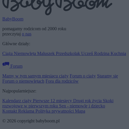
BabyBoom
pomagamy rodzicom od 2000 roku
przeczytaj
o nas
Główne działy:
Ciąża
Niemowlęta
Maluszek
Przedszkolak
Uczeń
Rodzina
Kuchnia
Forum
Mamy w tym samym miesiącu ciąży
Forum o ciąży
Staramy się
Forum o niemowlętach
Fora dla rodziców
Najpopularniejsze:
Kalendarz ciąży
Pierwsze 12 miesięcy
Drugi rok życia
Skoki
rozwojowe w pierwszym roku
Sen - niemowlę i dziecko
Kontakt
Reklama
Polityka prywatności
Mapa
© 2026 copyright babyboom.pl