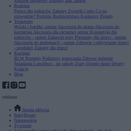
Szkolne problemy
Szkolny plac zabaw
Rodzina
Prawo dla rodziców
Zakupy
Związki i seks
Co po
rozwodzie?
Podróże
Rodzicielstwo
Konkursy
Porady
Testujemy
Wózki i foteliki -opinie
Akcesoria do domu
Akcesoria do
karmienia
Akcesoria dla ciężarnej opinie
Kosmetyki dla
rodziców - opinie
Zabawki testy
Preparaty dla dzieci - opinie
Akcesoria do pielęgnacji - opinie
Zdrowie i odżywianie dzieci
- produkty
Zakupy dla dzieci
Kuchnia
BLW
Przepisy
Podstawy gotowania
Zdrowe jedzenie
Śniadania
Lunchbox - do szkoły
Zupy
Drugie danie
Desery
Kolacje
Blog
reklama
Strona główna
BabyBoom
Niemowlęta
Żywienie
Jakie posiłki wprowadzać do diety malucha, aby było