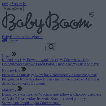
Przejdź do treści
Menu główne
BabyBoom - strona główna
Forum
Ciąża
Kalendarz ciąży
Przygotowania do ciąży
Zdrowie w ciąży
Dolegliwości ciążowe
Poród
Połóg
Emocje mamy
Dieta w ciąży
Niemowlęta
Pierwsze 12 miesięcy
Wcześniak
Noworodek
Karmienie piersią
Pielęgnacja
Rozwój
Zdrowie
Sen - niemowlę i dziecko
Alergie u
dzieci
Ząbkowanie
Żywienie
Maluszek
Drugi rok życia
Rozwój
Wychowanie
Zdrowie
Choroby dziecięce
od A do Z
Czas wolny
Jedzenie
Kurs pierwszej pomocy
Szczepienia
Profilaktyka
Zdrowe ząbki