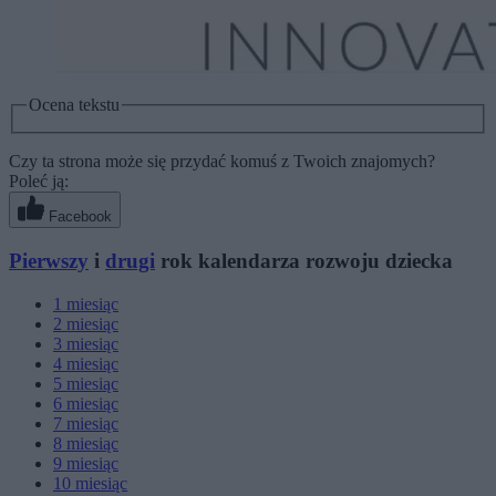
Ocena tekstu
Czy ta strona może się przydać komuś z Twoich znajomych?
Poleć ją:
Facebook
Pierwszy
i
drugi
rok kalendarza rozwoju dziecka
1
miesiąc
2
miesiąc
3
miesiąc
4
miesiąc
5
miesiąc
6
miesiąc
7
miesiąc
8
miesiąc
9
miesiąc
10
miesiąc