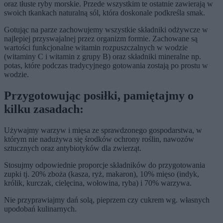
oraz tłuste ryby morskie. Przede wszystkim te ostatnie zawierają w
swoich tkankach naturalną sól, która doskonale podkreśla smak.
Gotując na parze zachowujemy wszystkie składniki odżywcze w
najlepiej przyswajalnej przez organizm formie. Zachowane są
wartości funkcjonalne witamin rozpuszczalnych w wodzie
(witaminy C i witamin z grupy B) oraz składniki mineralne np.
potas, które podczas tradycyjnego gotowania zostają po prostu w
wodzie.
Przygotowując posiłki, pamiętajmy o
kilku zasadach:
Używajmy warzyw i mięsa ze sprawdzonego gospodarstwa, w
którym nie nadużywa się środków ochrony roślin, nawozów
sztucznych oraz antybiotyków dla zwierząt.
Stosujmy odpowiednie proporcje składników do przygotowania
zupki tj. 20% zboża (kasza, ryż, makaron), 10% mięso (indyk,
królik, kurczak, cielęcina, wołowina, ryba) i 70% warzywa.
Nie przyprawiajmy dań solą, pieprzem czy cukrem wg. własnych
upodobań kulinarnych.