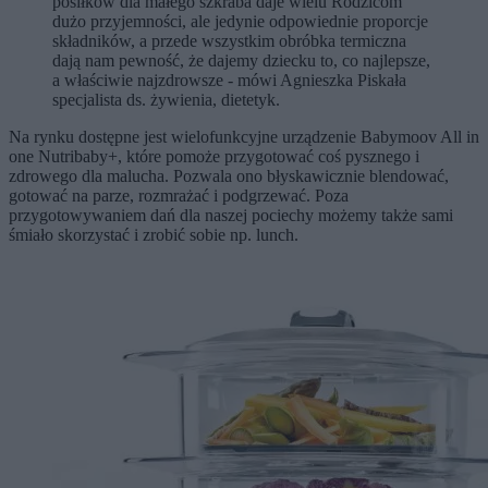
posiłków dla małego szkraba daje wielu Rodzicom
dużo przyjemności, ale jedynie odpowiednie proporcje
składników, a przede wszystkim obróbka termiczna
dają nam pewność, że dajemy dziecku to, co najlepsze,
a właściwie najzdrowsze - mówi Agnieszka Piskała
specjalista ds. żywienia, dietetyk.
Na rynku dostępne jest wielofunkcyjne urządzenie Babymoov All in
one Nutribaby+, które pomoże przygotować coś pysznego i
zdrowego dla malucha. Pozwala ono błyskawicznie blendować,
gotować na parze, rozmrażać i podgrzewać. Poza
przygotowywaniem dań dla naszej pociechy możemy także sami
śmiało skorzystać i zrobić sobie np. lunch.