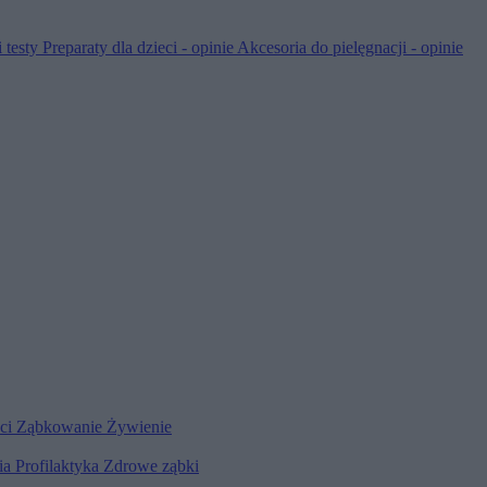
 testy
Preparaty dla dzieci - opinie
Akcesoria do pielęgnacji - opinie
eci
Ząbkowanie
Żywienie
ia
Profilaktyka
Zdrowe ząbki