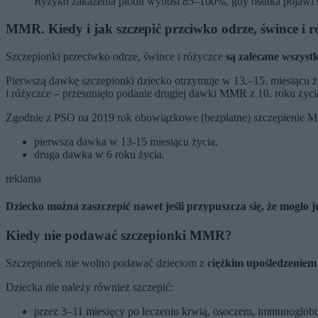
Ryzyko zakażenia płodu wynosi 85–100%, gdy osutka pojawi si
MMR. Kiedy i jak szczepić przciwko odrze, śwince i r
Szczepionki przeciwko odrze, śwince i różyczce
są zalecane wszystk
Pierwszą dawkę szczepionki dziecko otrzymuje w 13.–15. miesiącu
i różyczce – przesunięto podanie drugiej dawki MMR z 10. roku życia
Zgodnie z PSO na 2019 rok obowiązkowe (bezpłatne) szczepienie 
pierwsza dawka w 13-15 miesiącu życia,
druga dawka w 6 roku życia.
reklama
Dziecko można zaszczepić nawet jeśli przypuszcza się, że mogło 
Kiedy nie podawać szczepionki MMR?
Szczepionek nie wolno podawać dzieciom z
ciężkim upośledzeniem
Dziecka nie należy również szczepić:
przez 3–11 miesięcy po leczeniu krwią, osoczem, immunoglobu