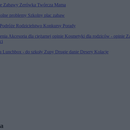
le
Zabawy
Zerówka
Twórcza Mama
olne problemy
Szkolny plac zabaw
Podróże
Rodzicielstwo
Konkursy
Porady
ienia
Akcesoria dla ciężarnej opinie
Kosmetyki dla rodziców - opinie
Z
ci
ia
Lunchbox - do szkoły
Zupy
Drugie danie
Desery
Kolacje
ka