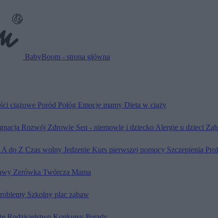
BabyBoom - strona główna
ści ciążowe
Poród
Połóg
Emocje mamy
Dieta w ciąży
ęgnacja
Rozwój
Zdrowie
Sen - niemowlę i dziecko
Alergie u dzieci
Ząb
d A do Z
Czas wolny
Jedzenie
Kurs pierwszej pomocy
Szczepienia
Pro
awy
Zerówka
Twórcza Mama
problemy
Szkolny plac zabaw
że
Rodzicielstwo
Konkursy
Porady