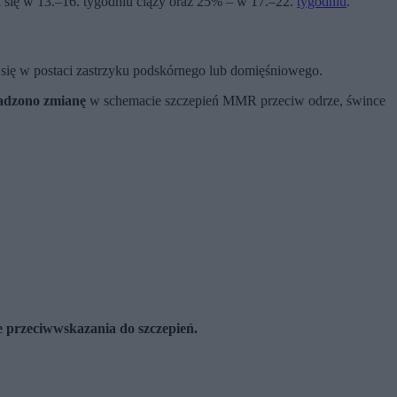
 się w 13.–16. tygodniu ciąży oraz 25% – w 17.–22.
tygodniu
.
 się w postaci zastrzyku podskórnego lub domięśniowego.
dzono zmianę
w schemacie szczepień MMR przeciw odrze, śwince
e przeciwwskazania do szczepień.