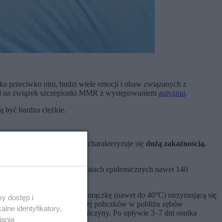
ka przeciwko nim, budzi wiele emocji i obaw związanych z
ał na związek szczepionki MMR z występowaniem
autyzmu
.
 być bardzo ciężkie.
kaźnymi wydzielinami. Odra charakteryzuje się
dużą zakaźnością.
.
 zachorowań na odrę, a w latach epidemicznych nawet 140
złe samopoczucie, wysoką gorączkę (nawet do 40°C) utrzymującą się
y dostęp i
iałe grudki na błonie śluzowej policzków w pobliżu zębów
lne identyfikatory,
em przechodzi na tułów i kończyny. Po upływie 3–7 dni osutka
iania