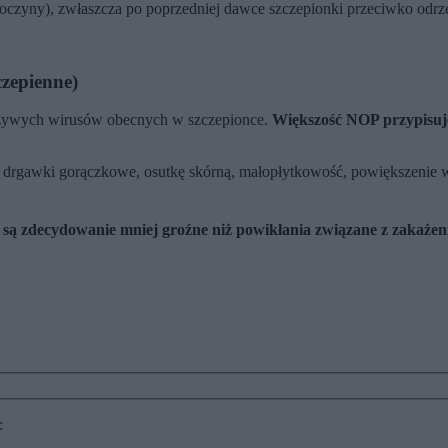
oczyny), zwłaszcza po poprzedniej dawce szczepionki przeciwko odrze
zepienne)
 żywych wirusów obecnych w szczepionce.
Większość NOP przypisuje 
 drgawki gorączkowe, osutkę skórną, małopłytkowość, powiększenie wę
ą zdecydowanie mniej groźne niż powikłania związane z zakażenie
: