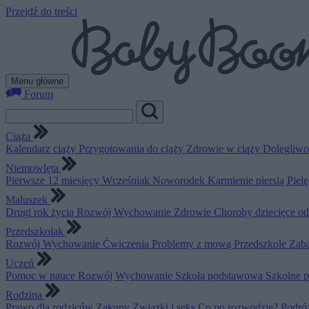
Przejdź do treści
Menu główne
Forum
Ciąża
Kalendarz ciąży
Przygotowania do ciąży
Zdrowie w ciąży
Dolegliwo
Niemowlęta
Pierwsze 12 miesięcy
Wcześniak
Noworodek
Karmienie piersią
Piel
Maluszek
Drugi rok życia
Rozwój
Wychowanie
Zdrowie
Choroby dziecięce o
Przedszkolak
Rozwój
Wychowanie
Ćwiczenia
Problemy z mową
Przedszkole
Zab
Uczeń
Pomoc w nauce
Rozwój
Wychowanie
Szkoła podstawowa
Szkolne 
Rodzina
Prawo dla rodziców
Zakupy
Związki i seks
Co po rozwodzie?
Podró