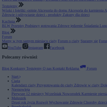
Testujemy
Wózki i foteliki -opinie
Akcesoria do domu
Akcesoria do karmienia
A
Zdrowie i odżywianie dzieci - produkty
Zakupy dla dzieci
Kuchnia
BLW
Przepisy
Podstawy gotowania
Zdrowe jedzenie
Śniadania
Lunc
Blog
Forum
Mamy w tym samym miesiącu ciąży
Forum o ciąży
Staramy się
Foru
YouTube
Instagram
Facebook
Polecamy również
Blog
Konkursy
Testujemy
O nas
Kontakt
Reklama
Forum
Start
Ciąża
Kalendarz ciąży
Przygotowania do ciąży
Zdrowie w ciąży
Dol
Niemowlęta
Pierwsze 12 miesięcy
Wcześniak
Noworodek
Karmienie piers
Maluszek
Drugi rok życia
Rozwój
Wychowanie
Zdrowie
Choroby dziec
Przedszkolak