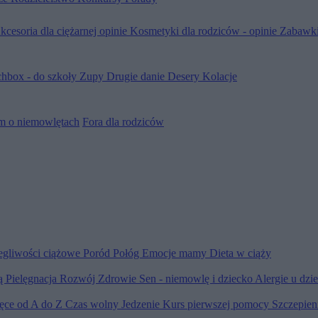
kcesoria dla ciężarnej opinie
Kosmetyki dla rodziców - opinie
Zabawki
hbox - do szkoły
Zupy
Drugie danie
Desery
Kolacje
m o niemowlętach
Fora dla rodziców
egliwości ciążowe
Poród
Połóg
Emocje mamy
Dieta w ciąży
ią
Pielęgnacja
Rozwój
Zdrowie
Sen - niemowlę i dziecko
Alergie u dzi
ięce od A do Z
Czas wolny
Jedzenie
Kurs pierwszej pomocy
Szczepien