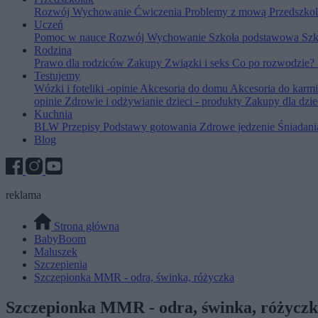
Rozwój
Wychowanie
Ćwiczenia
Problemy z mową
Przedszko
Uczeń
Pomoc w nauce
Rozwój
Wychowanie
Szkoła podstawowa
Szk
Rodzina
Prawo dla rodziców
Zakupy
Związki i seks
Co po rozwodzie?
Testujemy
Wózki i foteliki -opinie
Akcesoria do domu
Akcesoria do karm
opinie
Zdrowie i odżywianie dzieci - produkty
Zakupy dla dzie
Kuchnia
BLW
Przepisy
Podstawy gotowania
Zdrowe jedzenie
Śniadan
Blog
reklama
Strona główna
BabyBoom
Maluszek
Szczepienia
Szczepionka MMR - odra, świnka, różyczka
Szczepionka MMR - odra, świnka, różycz