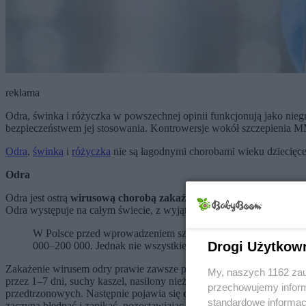
reklama
Odra, świnka i różyczka w powszechnej opinii funkcjonują jako nie
bezpieczeństwem jej stosowania. Kontrowersje wokół szczepienia 
Odra
,
świnka
i
różyczka
nie są łagodnymi chorobami wieku dziecięce
Odra
Odra jest ostrą
wirusową chorobą zakaźną
, którą wywołuje wirus o
Odra występuje na całym świecie, z wyjątkiem krajów, w których d
W Polsce przed wprowadzeniem szczepień przeciwko odrze do 
Drogi Użytkow
000–200 000. Jednak nie wszystkie przypadki były zgłaszane 
Zakażenie wirusem odry prawie zawsze przebiega z objawami klinicz
My, naszych 1162 zau
przez 1–7 dni, suchy kaszel, nasilony nieżyt nosa oraz zapalenie s
przechowujemy informa
przedtrzonowych. Następnie pojawia się
osutka plamisto-grudkow
standardowe informac
zaczyna blednąć i zanikać, pozostawiając brunatne przebarwienia i de