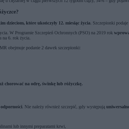
ę u ciężarnej w ciągu pierwszych 12 tygodni ciąży, 54% – gdy pojawi
óżyczce?
im dzieciom, które ukończyły 12. miesiąc życia
. Szczepionki podaje
 życia. W Programie Szczepień Ochronnych (PSO) na 2019 rok
wprowa
 na 6. rok życia.
MMR obejmuje podanie 2 dawek szczepionki:
już chorować na odrę, świnkę lub różyczkę.
 odporności
. Nie należy również szczepić, gdy występują
uniwersaln
linami lub innymi preparatami krwi,