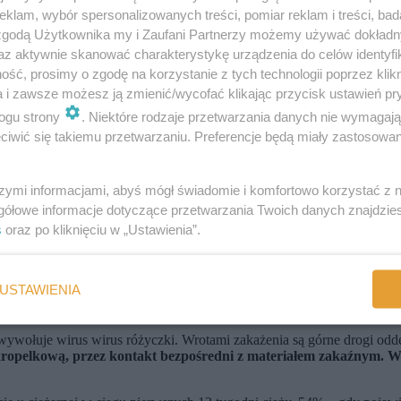
klam, wybór spersonalizowanych treści, pomiar reklam i treści, bad
duże ryzyko powikłań
. Dotyczy to zwłaszcza dzieci poniżej 5. roku 
 zgodą Użytkownika my i Zaufani Partnerzy możemy używać dokład
az aktywnie skanować charakterystykę urządzenia do celów identyfi
ść, prosimy o zgodę na korzystanie z tych technologii poprzez klikn
yko powikłań ciąży, jak i powikłań u samej ciężarnej
- większe ry
wą masą ciała.
a i zawsze możesz ją zmienić/wycofać klikając przycisk ustawień pr
ogu strony
. Niektóre rodzaje przetwarzania danych nie wymagaj
iwić się takiemu przetwarzaniu. Preferencje będą miały zastosowania
ą choroba zakaźną, którą wywołuje wirus świnki należący do rodziny 
ntakt z zakaźnym materiałem (krew, ślina, płyn mózgowo-rdzeniowy, m
szymi informacjami, abyś mógł świadomie i komfortowo korzystać z
akażenie z nieswoistymi objawami oddechowymi. Najpierw pojawiają 
gółowe informacje dotyczące przetwarzania Twoich danych znajdzi
em świnki jest
zapalenie ślinianek
, zwykle przyusznych, rzadziej pod
s
oraz po kliknięciu w „Ustawienia”.
h niż u dzieci. Powikłania są swoiste dla płci (zapalenie jąder, jajnik
i w I trymestrze ciąży może prowadzić do samoistnego poronienia.
USTAWIENIA
 wywołuje wirus wirus różyczki. Wrotami zakażenia są górne drogi o
ropelkową, przez kontakt bezpośredni z materiałem zakaźnym. Wir