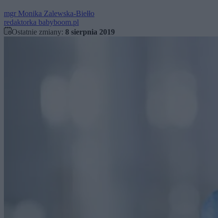
mgr
Monika Zalewska-Biełło
redaktorka babyboom.pl
Ostatnie zmiany:
8 sierpnia 2019