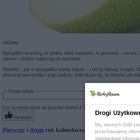
reklama
Specjaliści twierdzą, że jabłka, obok bananów, to pewniaki – owoce, 
zdrowe i dobrze wpływają na trawienie.
Niestety – jak w przypadku każdej reguły – i od tej istnieją wyjątki. O
obserwuj noworodka i jego reakcje. Jeśli okaże się, że dziecko nie to
Ocena tekstu
Czy ta strona może się przydać komuś z Twoich znajomych? Poleć ją
Drogi Użytkow
Facebook
My, naszych 1160 zau
Pierwszy
i
drugi
rok kalendarza rozwoju dziecka
przechowujemy informa
standardowe informac