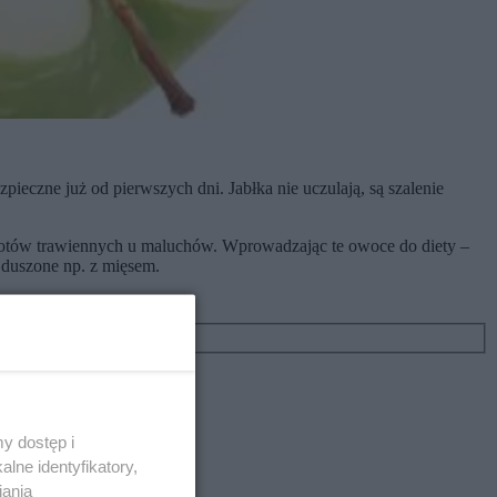
pieczne już od pierwszych dni. Jabłka nie uczulają, są szalenie
potów trawiennych u maluchów. Wprowadzając te owoce do diety –
ź duszone np. z mięsem.
y dostęp i
lne identyfikatory,
iania