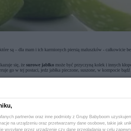
które są – dla mam i ich karmionych piersią maluszków - całkowicie bez
kazuje się, że
surowe jabłko
może być przyczyną kolek i innych kło
leruje go w tej postaci, jedz jabłka pieczone, suszone, w kompocie bąd
:
niku,
fanych partnerów oraz inne podmioty z Grupy Babyboom uzyskujem
cje na urządzeniu oraz przetwarzamy dane osobowe, takie jak unika
je wysyłane przez urządzenie czy dane przeglądania w celu zapewn