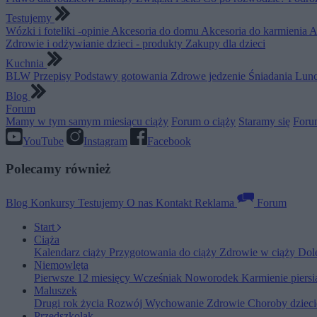
Testujemy
Wózki i foteliki -opinie
Akcesoria do domu
Akcesoria do karmienia
A
Zdrowie i odżywianie dzieci - produkty
Zakupy dla dzieci
Kuchnia
BLW
Przepisy
Podstawy gotowania
Zdrowe jedzenie
Śniadania
Lunc
Blog
Forum
Mamy w tym samym miesiącu ciąży
Forum o ciąży
Staramy się
Foru
YouTube
Instagram
Facebook
Polecamy również
Blog
Konkursy
Testujemy
O nas
Kontakt
Reklama
Forum
Start
Ciąża
Kalendarz ciąży
Przygotowania do ciąży
Zdrowie w ciąży
Dol
Niemowlęta
Pierwsze 12 miesięcy
Wcześniak
Noworodek
Karmienie piers
Maluszek
Drugi rok życia
Rozwój
Wychowanie
Zdrowie
Choroby dziec
Przedszkolak