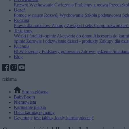
Rozwój
Wychowanie
Ćwiczenia
Problemy z mową
Przedszko
Uczeń
Pomoc w nauce
Rozwój
Wychowanie
Szkoła podstawowa
Szk
Rodzina
Prawo dla rodziców
Zakupy
Związki i seks
Co po rozwodzie?
Testujemy
Wózki i foteliki -opinie
Akcesoria do domu
Akcesoria do karm
opinie
Zdrowie i odżywianie dzieci - produkty
Zakupy dla dzie
Kuchnia
BLW
Przepisy
Podstawy gotowania
Zdrowe jedzenie
Śniadan
Blog
reklama
Strona główna
BabyBoom
Niemowlęta
Karmienie piersią
Dieta karmiącej mamy
Czy mogę jeść jabłka, kiedy karmię piersią?