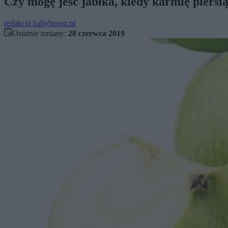
Czy mogę jeść jabłka, kiedy karmię piersi
redakcja babyboom.pl
Ostatnie zmiany:
28 czerwca 2019