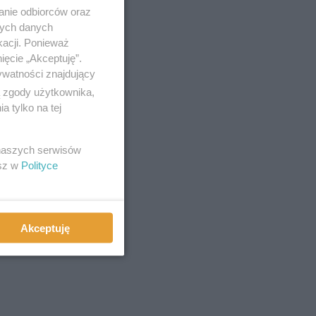
anie odbiorców oraz
nych danych
kacji. Ponieważ
ięcie „Akceptuję”.
ywatności znajdujący
ą zgody użytkownika,
 tylko na tej
 naszych serwisów
esz w
Polityce
Akceptuję