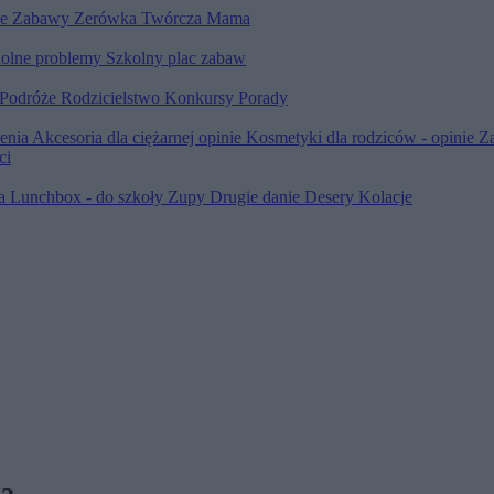
le
Zabawy
Zerówka
Twórcza Mama
olne problemy
Szkolny plac zabaw
Podróże
Rodzicielstwo
Konkursy
Porady
ienia
Akcesoria dla ciężarnej opinie
Kosmetyki dla rodziców - opinie
Z
ci
ia
Lunchbox - do szkoły
Zupy
Drugie danie
Desery
Kolacje