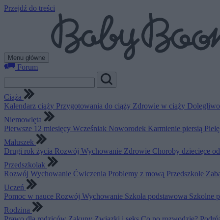
Przejdź do treści
Menu główne
Forum
Ciąża
Kalendarz ciąży
Przygotowania do ciąży
Zdrowie w ciąży
Dolegliwo
Niemowlęta
Pierwsze 12 miesięcy
Wcześniak
Noworodek
Karmienie piersią
Piel
Maluszek
Drugi rok życia
Rozwój
Wychowanie
Zdrowie
Choroby dziecięce o
Przedszkolak
Rozwój
Wychowanie
Ćwiczenia
Problemy z mową
Przedszkole
Zab
Uczeń
Pomoc w nauce
Rozwój
Wychowanie
Szkoła podstawowa
Szkolne 
Rodzina
Prawo dla rodziców
Zakupy
Związki i seks
Co po rozwodzie?
Podró