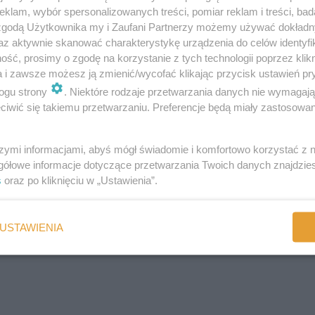
klam, wybór spersonalizowanych treści, pomiar reklam i treści, bad
 zgodą Użytkownika my i Zaufani Partnerzy możemy używać dokład
az aktywnie skanować charakterystykę urządzenia do celów identyfi
ść, prosimy o zgodę na korzystanie z tych technologii poprzez klikn
a i zawsze możesz ją zmienić/wycofać klikając przycisk ustawień pr
ogu strony
. Niektóre rodzaje przetwarzania danych nie wymagaj
iwić się takiemu przetwarzaniu. Preferencje będą miały zastosowania
szymi informacjami, abyś mógł świadomie i komfortowo korzystać z
gółowe informacje dotyczące przetwarzania Twoich danych znajdzi
s
oraz po kliknięciu w „Ustawienia”.
USTAWIENIA