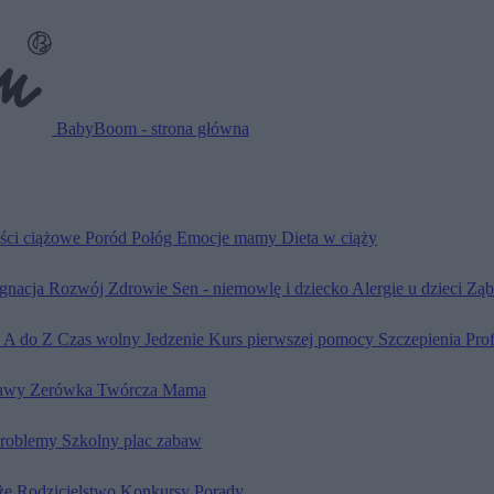
BabyBoom - strona główna
ści ciążowe
Poród
Połóg
Emocje mamy
Dieta w ciąży
ęgnacja
Rozwój
Zdrowie
Sen - niemowlę i dziecko
Alergie u dzieci
Ząb
d A do Z
Czas wolny
Jedzenie
Kurs pierwszej pomocy
Szczepienia
Pro
awy
Zerówka
Twórcza Mama
problemy
Szkolny plac zabaw
że
Rodzicielstwo
Konkursy
Porady