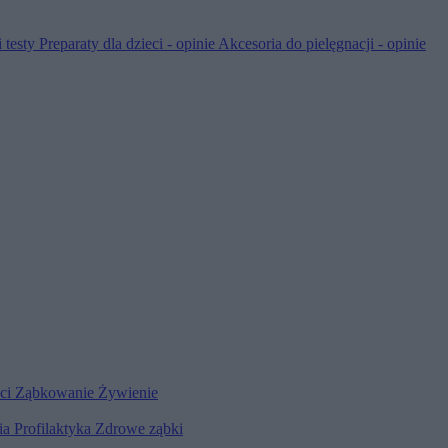
 testy
Preparaty dla dzieci - opinie
Akcesoria do pielęgnacji - opinie
eci
Ząbkowanie
Żywienie
ia
Profilaktyka
Zdrowe ząbki