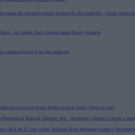
kcesoria dla ciężarnej opinie
Kosmetyki dla rodziców - opinie
Zabawki
hbox - do szkoły
Zupy
Drugie danie
Desery
Kolacje
m o niemowlętach
Fora dla rodziców
egliwości ciążowe
Poród
Połóg
Emocje mamy
Dieta w ciąży
ią
Pielęgnacja
Rozwój
Zdrowie
Sen - niemowlę i dziecko
Alergie u dzi
ięce od A do Z
Czas wolny
Jedzenie
Kurs pierwszej pomocy
Szczepien