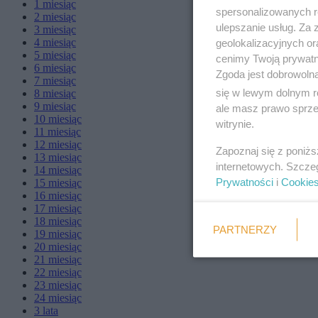
1
miesiąc
spersonalizowanych re
2
miesiąc
ulepszanie usług. Za
3
miesiąc
4
miesiąc
geolokalizacyjnych or
5
miesiąc
cenimy Twoją prywatno
6
miesiąc
Zgoda jest dobrowoln
7
miesiąc
się w lewym dolnym r
8
miesiąc
9
miesiąc
ale masz prawo sprzec
10
miesiąc
witrynie.
11
miesiąc
12
miesiąc
Zapoznaj się z poniż
13
miesiąc
internetowych. Szcze
14
miesiąc
Prywatności
i
Cookie
15
miesiąc
16
miesiąc
17
miesiąc
18
miesiąc
PARTNERZY
19
miesiąc
20
miesiąc
21
miesiąc
22
miesiąc
23
miesiąc
24
miesiąc
3
lata